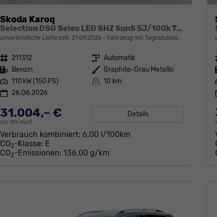
Skoda Karoq
Selection DSG Selec LED SHZ SunS 5J/100k Temp VirtC
unverbindliche Lieferzeit:
21.09.2026
Fahrzeug mit Tageszulassung
Fahrzeugnr.
211312
Getriebe
Automatik
Kraftstoff
Benzin
Außenfarbe
Graphite-Grau Metallic
Leistung
110 kW (150 PS)
Kilometerstand
10 km
26.06.2026
31.004,– €
Details
incl. 19% MwSt.
Verbrauch kombiniert:
6,00 l/100km
CO
-Klasse:
E
2
CO
-Emissionen:
136,00 g/km
2