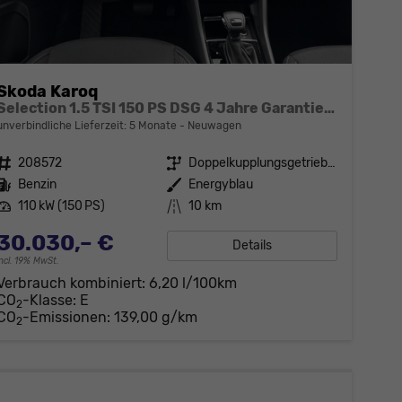
Skoda Karoq
Selection 1.5 TSI 150 PS DSG 4 Jahre Garantie-Keyless Start-AppleCarPlay-AndroidAuto-Sunset-Tempomat-2-Zonen-Klima-16''Alu
unverbindliche Lieferzeit:
5 Monate
Neuwagen
Fahrzeugnr.
208572
Getriebe
Doppelkupplungsgetriebe (DSG)
Kraftstoff
Benzin
Außenfarbe
Energyblau
Leistung
110 kW (150 PS)
Kilometerstand
10 km
30.030,– €
Details
incl. 19% MwSt.
Verbrauch kombiniert:
6,20 l/100km
CO
-Klasse:
E
2
CO
-Emissionen:
139,00 g/km
2