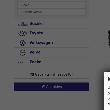
Scala
Superb Combi
Suzuki
Toyota
Volkswagen
Volvo
Zeekr
Geparkte Fahrzeuge (
0
)
Anmelden
U
b
v
P