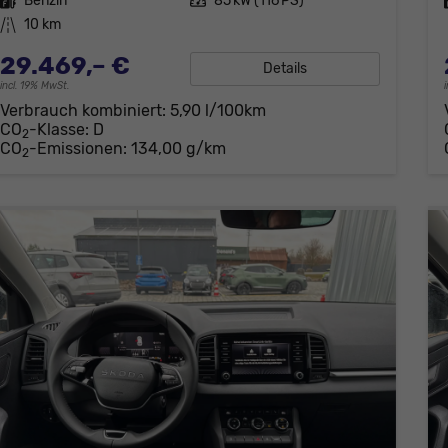
Kraftstoff
Benzin
Leistung
85 kW (116 PS)
Kilometerstand
10 km
29.469,– €
Details
incl. 19% MwSt.
Verbrauch kombiniert:
5,90 l/100km
CO
-Klasse:
D
2
CO
-Emissionen:
134,00 g/km
2