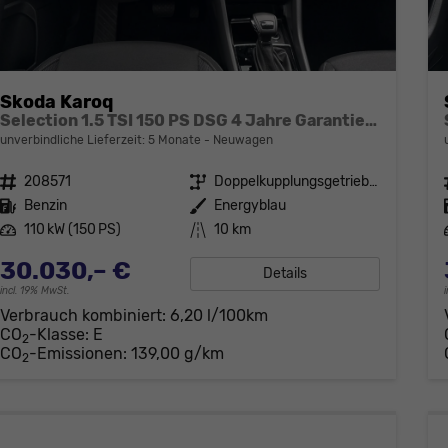
Skoda Karoq
Selection 1.5 TSI 150 PS DSG 4 Jahre Garantie-Keyless Start-AppleCarPlay-AndroidAuto-Sunset-Tempomat-2-Zonen-Klima-16''Alu
unverbindliche Lieferzeit:
5 Monate
Neuwagen
Fahrzeugnr.
208571
Getriebe
Doppelkupplungsgetriebe (DSG)
Kraftstoff
Benzin
Außenfarbe
Energyblau
Leistung
110 kW (150 PS)
Kilometerstand
10 km
30.030,– €
Details
incl. 19% MwSt.
Verbrauch kombiniert:
6,20 l/100km
CO
-Klasse:
E
2
CO
-Emissionen:
139,00 g/km
2