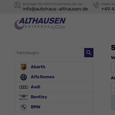
Benötigen Sie Hilfe? Kontaktieren Sie uns
Haben Si
info@autohaus-althausen.de
+49 4
S
Fahrzeugnr.
V
Abarth
Alfa Romeo
A
Audi
Bentley
BMW