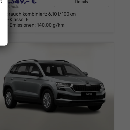
30.349,– €
t
Details
incl. 19% MwSt.
Verbrauch kombiniert:
6,10 l/100km
CO
-Klasse:
E
2
CO
-Emissionen:
140,00 g/km
2