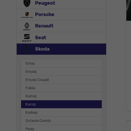
Peugeot
Porsche
Renault
Seat
Skoda
Elroq
Enyaq
Enyaq Coupé
Fabia
Kamiq
Karoq
Kodiaq
Octavia Combi
Peaq