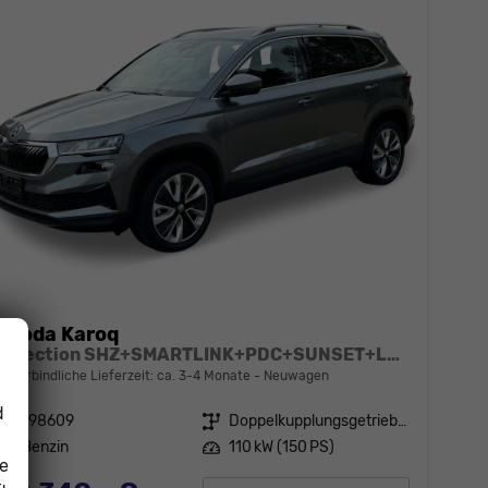
Skoda Karoq
Selection SHZ+SMARTLINK+PDC+SUNSET+LED
unverbindliche Lieferzeit: ca. 3-4 Monate
Neuwagen
d
Fahrzeugnr.
198609
Getriebe
Doppelkupplungsgetriebe (DSG)
Kraftstoff
Benzin
Leistung
110 kW (150 PS)
ie