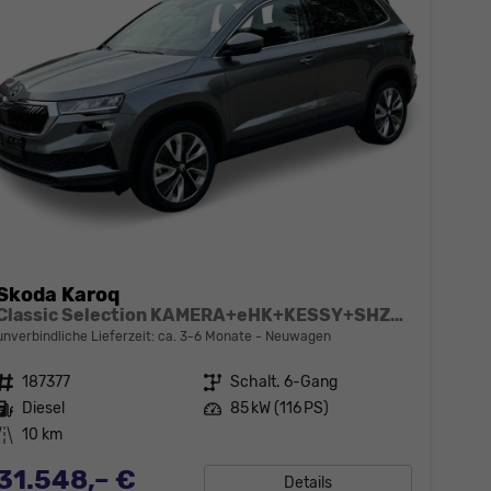
Skoda Karoq
Classic Selection KAMERA+eHK+KESSY+SHZ+SMARTLINK+LED+16" ALU
unverbindliche Lieferzeit: ca. 3-6 Monate
Neuwagen
Fahrzeugnr.
187377
Getriebe
Schalt. 6-Gang
Kraftstoff
Diesel
Leistung
85 kW (116 PS)
Kilometerstand
10 km
31.548,– €
Details