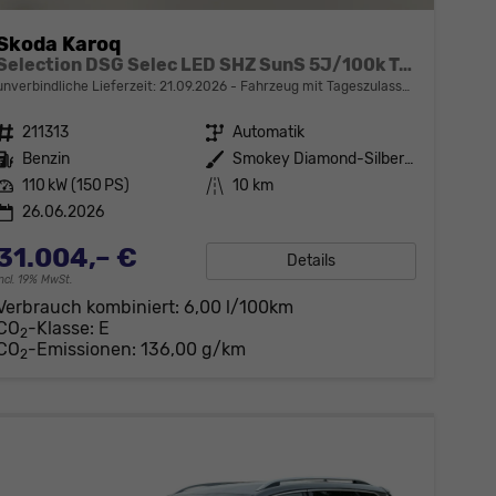
Skoda Karoq
Selection DSG Selec LED SHZ SunS 5J/100k Temp VirtC
unverbindliche Lieferzeit:
21.09.2026
Fahrzeug mit Tageszulassung
Fahrzeugnr.
211313
Getriebe
Automatik
Kraftstoff
Benzin
Außenfarbe
Smokey Diamond-Silber Metallic
Leistung
110 kW (150 PS)
Kilometerstand
10 km
26.06.2026
31.004,– €
Details
incl. 19% MwSt.
Verbrauch kombiniert:
6,00 l/100km
CO
-Klasse:
E
2
CO
-Emissionen:
136,00 g/km
2