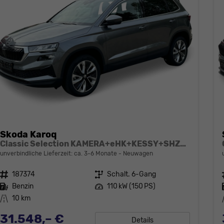
Skoda Karoq
Classic Selection KAMERA+eHK+KESSY+SHZ+SMARTLINK+LED+16" ALU
unverbindliche Lieferzeit: ca. 3-6 Monate
Neuwagen
Fahrzeugnr.
187374
Getriebe
Schalt. 6-Gang
Kraftstoff
Benzin
Leistung
110 kW (150 PS)
Kilometerstand
10 km
31.548,– €
Details