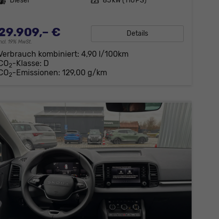
Kraftstoff
Diesel
Leistung
85 kW (116 PS)
29.909,– €
Details
incl. 19% MwSt.
Verbrauch kombiniert:
4,90 l/100km
CO
-Klasse:
D
2
CO
-Emissionen:
129,00 g/km
2