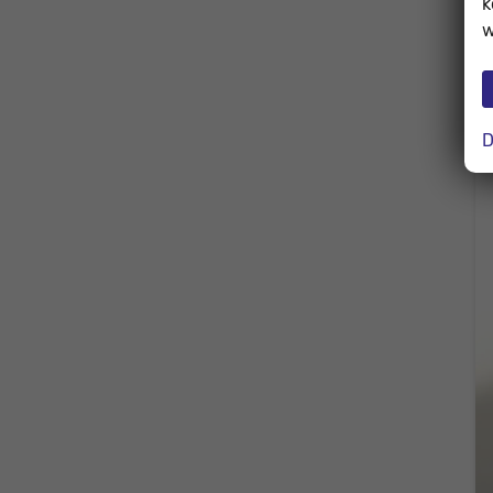
k
w
D