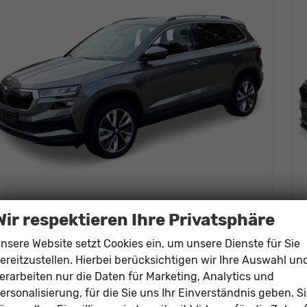
Skoda Karoq
Wir respektieren Ihre Privatsphäre
Selection SHZ+SMARTLINK+PDC+SUNSET+LED
unverbindliche Lieferzeit: ca. 3-4 Monate
Neuwagen
nsere Website setzt Cookies ein, um unsere Dienste für Sie
ereitzustellen. Hierbei berücksichtigen wir Ihre Auswahl un
Fahrzeugnr.
198612
Getriebe
Schalt. 6-Gang
erarbeiten nur die Daten für Marketing, Analytics und
Kraftstoff
Benzin
Leistung
110 kW (150 PS)
ersonalisierung, für die Sie uns Ihr Einverständnis geben. S