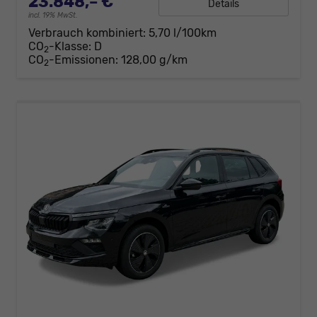
23.848,– €
Details
incl. 19% MwSt.
Verbrauch kombiniert:
5,70 l/100km
CO
-Klasse:
D
2
CO
-Emissionen:
128,00 g/km
2