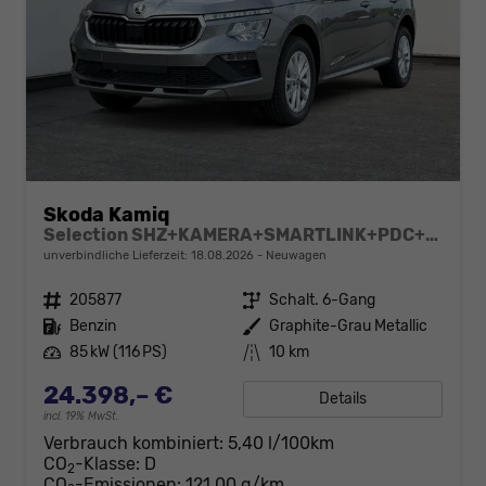
Skoda Kamiq
Selection SHZ+KAMERA+SMARTLINK+PDC+LED+16" ALU
unverbindliche Lieferzeit:
18.08.2026
Neuwagen
Fahrzeugnr.
205877
Getriebe
Schalt. 6-Gang
Kraftstoff
Benzin
Außenfarbe
Graphite-Grau Metallic
Leistung
85 kW (116 PS)
Kilometerstand
10 km
24.398,– €
Details
incl. 19% MwSt.
Verbrauch kombiniert:
5,40 l/100km
CO
-Klasse:
D
2
CO
-Emissionen:
121,00 g/km