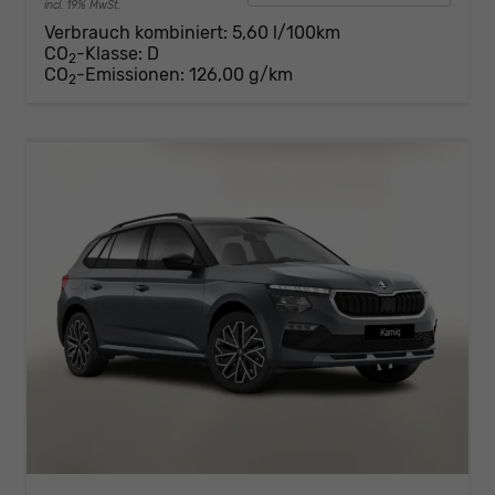
incl. 19% MwSt.
Verbrauch kombiniert:
5,60 l/100km
CO
-Klasse:
D
2
CO
-Emissionen:
126,00 g/km
2