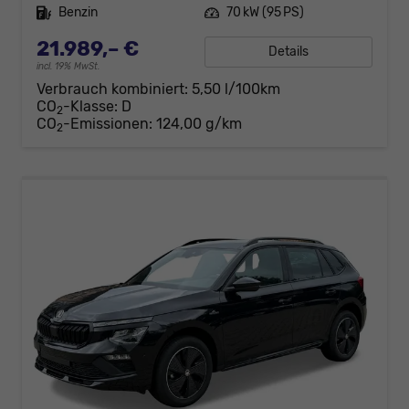
Kraftstoff
Benzin
Leistung
70 kW (95 PS)
21.989,– €
Details
incl. 19% MwSt.
Verbrauch kombiniert:
5,50 l/100km
CO
-Klasse:
D
2
CO
-Emissionen:
124,00 g/km
2