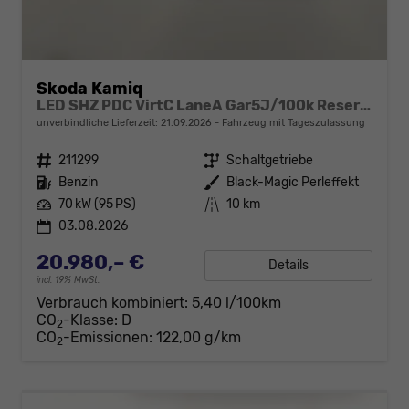
Skoda Kamiq
LED SHZ PDC VirtC LaneA Gar5J/100k Reserve
unverbindliche Lieferzeit:
21.09.2026
Fahrzeug mit Tageszulassung
Fahrzeugnr.
211299
Getriebe
Schaltgetriebe
Kraftstoff
Benzin
Außenfarbe
Black-Magic Perleffekt
Leistung
70 kW (95 PS)
Kilometerstand
10 km
03.08.2026
20.980,– €
Details
incl. 19% MwSt.
Verbrauch kombiniert:
5,40 l/100km
CO
-Klasse:
D
2
CO
-Emissionen:
122,00 g/km
2