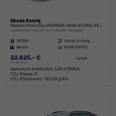
Skoda Kamiq
Classic Selection KAMERA+SHZ+KLIMA+TEMPOMAT+LED+16" LM
unverbindliche Lieferzeit: ca. 3-6 Monate
Neuwagen
Fahrzeugnr.
187359
Getriebe
Schalt. 6-Gang
Kraftstoff
Benzin
Leistung
85 kW (116 PS)
22.825,– €
Details
incl. 19% MwSt.
Verbrauch kombiniert:
5,40 l/100km
CO
-Klasse:
D
2
CO
-Emissionen:
123,00 g/km
2