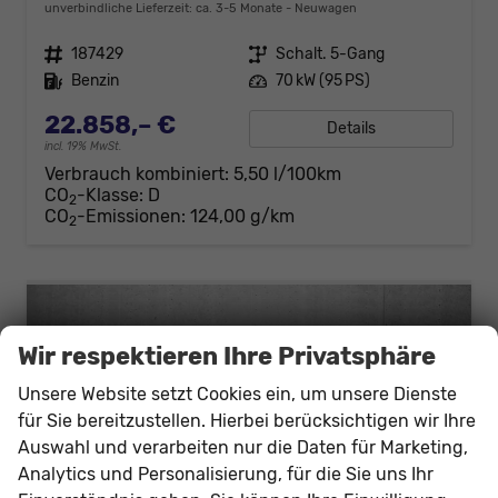
unverbindliche Lieferzeit: ca. 3-5 Monate
Neuwagen
Fahrzeugnr.
187429
Getriebe
Schalt. 5-Gang
Kraftstoff
Benzin
Leistung
70 kW (95 PS)
22.858,– €
Details
incl. 19% MwSt.
Verbrauch kombiniert:
5,50 l/100km
CO
-Klasse:
D
2
CO
-Emissionen:
124,00 g/km
2
Wir respektieren Ihre Privatsphäre
Unsere Website setzt Cookies ein, um unsere Dienste
für Sie bereitzustellen. Hierbei berücksichtigen wir Ihre
Auswahl und verarbeiten nur die Daten für Marketing,
Analytics und Personalisierung, für die Sie uns Ihr