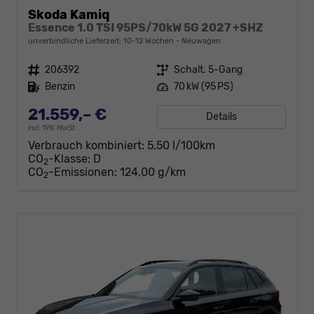
Skoda Kamiq
Essence 1.0 TSI 95PS/70kW 5G 2027 +SHZ
unverbindliche Lieferzeit: 10-12 Wochen
Neuwagen
Fahrzeugnr.
206392
Getriebe
Schalt. 5-Gang
Kraftstoff
Benzin
Leistung
70 kW (95 PS)
21.559,– €
Details
incl. 19% MwSt.
Verbrauch kombiniert:
5,50 l/100km
CO
-Klasse:
D
2
CO
-Emissionen:
124,00 g/km
2