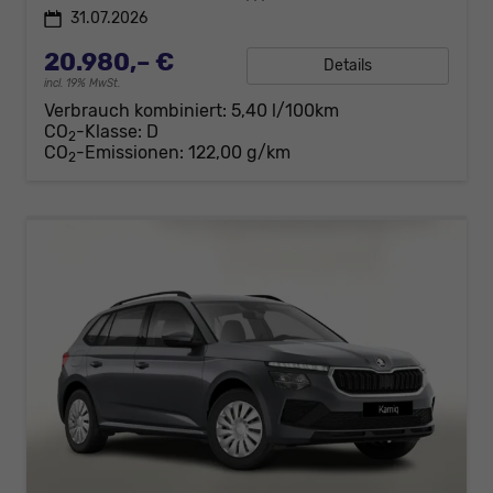
31.07.2026
20.980,– €
Details
incl. 19% MwSt.
Verbrauch kombiniert:
5,40 l/100km
CO
-Klasse:
D
2
CO
-Emissionen:
122,00 g/km
2