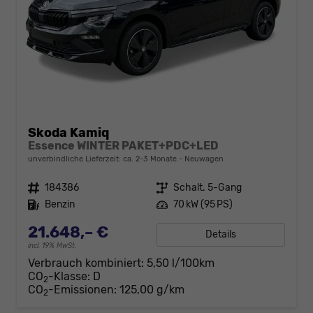
Skoda Kamiq
Essence WINTER PAKET+PDC+LED
unverbindliche Lieferzeit: ca. 2-3 Monate
Neuwagen
Fahrzeugnr.
184386
Getriebe
Schalt. 5-Gang
Kraftstoff
Benzin
Leistung
70 kW (95 PS)
21.648,– €
Details
incl. 19% MwSt.
Verbrauch kombiniert:
5,50 l/100km
CO
-Klasse:
D
2
CO
-Emissionen:
125,00 g/km
2