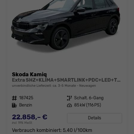
Skoda Kamiq
Extra SHZ+KLIMA+SMARTLINK+PDC+LED+TEMPOMAT
unverbindliche Lieferzeit: ca. 3-5 Monate
Neuwagen
Fahrzeugnr.
187425
Getriebe
Schalt. 6-Gang
Kraftstoff
Benzin
Leistung
85 kW (116 PS)
22.858,– €
Details
incl. 19% MwSt.
Verbrauch kombiniert:
5,40 l/100km