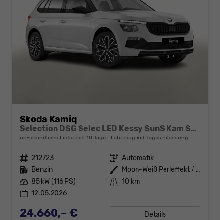
Skoda Kamiq
Selection DSG Selec LED Kessy SunS Kam SHZ Temp PDC
unverbindliche Lieferzeit:
10 Tage
Fahrzeug mit Tageszulassung
Fahrzeugnr.
212723
Getriebe
Automatik
Kraftstoff
Benzin
Außenfarbe
Moon-Weiß Perleffekt / Dach in B
Leistung
85 kW (116 PS)
Kilometerstand
10 km
12.05.2026
24.660,– €
Details