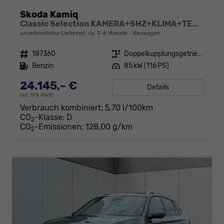
Skoda Kamiq
Classic Selection KAMERA+SHZ+KLIMA+TEMPOMAT+LED+16" LM
unverbindliche Lieferzeit: ca. 3-6 Monate
Neuwagen
Fahrzeugnr.
187360
Getriebe
Doppelkupplungsgetriebe (DSG)
Kraftstoff
Benzin
Leistung
85 kW (116 PS)
24.145,– €
Details
incl. 19% MwSt.
Verbrauch kombiniert:
5,70 l/100km
CO
-Klasse:
D
2
CO
-Emissionen:
128,00 g/km
2