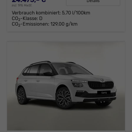
Details
incl. 19% MwSt.
Verbrauch kombiniert:
5,70 l/100km
CO
-Klasse:
D
2
CO
-Emissionen:
129,00 g/km
2