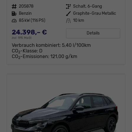
Fahrzeugnr.
205878
Getriebe
Schalt. 6-Gang
Kraftstoff
Benzin
Außenfarbe
Graphite-Grau Metallic
Leistung
85 kW (116 PS)
Kilometerstand
10 km
24.398,– €
Details
incl. 19% MwSt.
Verbrauch kombiniert:
5,40 l/100km
CO
-Klasse:
D
2
CO
-Emissionen:
121,00 g/km
2