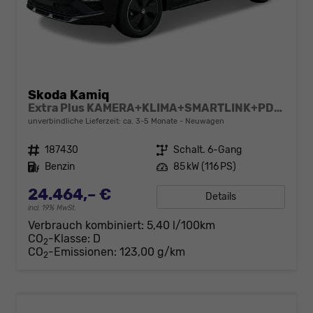
Skoda Kamiq
Extra Plus KAMERA+KLIMA+SMARTLINK+PDC+LED+TEMPOMAT
unverbindliche Lieferzeit: ca. 3-5 Monate
Neuwagen
Fahrzeugnr.
187430
Getriebe
Schalt. 6-Gang
Kraftstoff
Benzin
Leistung
85 kW (116 PS)
24.464,– €
Details
incl. 19% MwSt.
Verbrauch kombiniert:
5,40 l/100km
CO
-Klasse:
D
2
CO
-Emissionen:
123,00 g/km
2