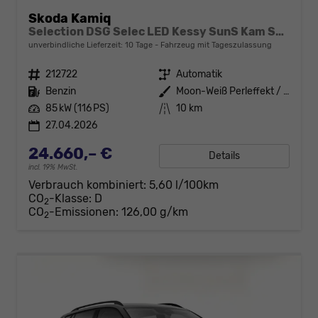
Skoda Kamiq
Selection DSG Selec LED Kessy SunS Kam SHZ Temp PDC
unverbindliche Lieferzeit:
10 Tage
Fahrzeug mit Tageszulassung
Fahrzeugnr.
212722
Getriebe
Automatik
Kraftstoff
Benzin
Außenfarbe
Moon-Weiß Perleffekt / Dach in B
Leistung
85 kW (116 PS)
Kilometerstand
10 km
27.04.2026
24.660,– €
Details
incl. 19% MwSt.
Verbrauch kombiniert:
5,60 l/100km
CO
-Klasse:
D
2
CO
-Emissionen:
126,00 g/km
2