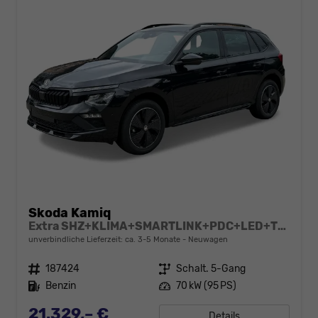
Skoda Kamiq
Extra SHZ+KLIMA+SMARTLINK+PDC+LED+TEMPOMAT
unverbindliche Lieferzeit: ca. 3-5 Monate
Neuwagen
Fahrzeugnr.
187424
Getriebe
Schalt. 5-Gang
Kraftstoff
Benzin
Leistung
70 kW (95 PS)
21.329,– €
Details