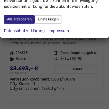
Einverständnis geben. Sie können Ihre Einwilligung
jederzeit mit Wirkung für die Zukunft widerrufen.
Alle akzeptieren
Einstellungen
Datenschutzerklärung
Impressum
Skoda Kamiq
Essence 1.0 TSI 116PS/85kW DSG 2027 +SHZ
unverbindliche Lieferzeit: 10-12 Wochen
Neuwagen
Fahrzeugnr.
206393
Getriebe
Doppelkupplungsgetriebe (DSG)
Kraftstoff
Benzin
Leistung
85 kW (116 PS)
23.693,– €
Details
incl. 19% MwSt.
Verbrauch kombiniert:
5,60 l/100km
CO
-Klasse:
D
2
CO
-Emissionen:
127,00 g/km
2