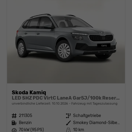
Skoda Kamiq
LED SHZ PDC VirtC LaneA Gar5J/100k Reserve
unverbindliche Lieferzeit:
10.10.2026
Fahrzeug mit Tageszulassung
Fahrzeugnr.
211305
Getriebe
Schaltgetriebe
Kraftstoff
Benzin
Außenfarbe
Smokey Diamond-Silber Metallic
Leistung
70 kW (95 PS)
Kilometerstand
10 km