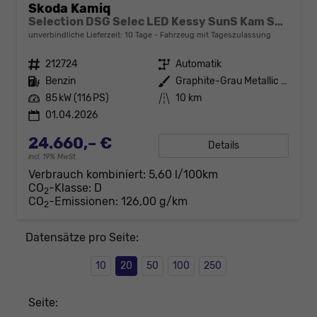
Skoda Kamiq
Selection DSG Selec LED Kessy SunS Kam SHZ Temp PDC
unverbindliche Lieferzeit:
10 Tage
Fahrzeug mit Tageszulassung
Fahrzeugnr.
212724
Getriebe
Automatik
Kraftstoff
Benzin
Außenfarbe
Graphite-Grau Metallic / Dach in
Leistung
85 kW (116 PS)
Kilometerstand
10 km
01.04.2026
24.660,– €
Details
incl. 19% MwSt.
Verbrauch kombiniert:
5,60 l/100km
CO
-Klasse:
D
2
CO
-Emissionen:
126,00 g/km
2
Datensätze pro Seite:
10
20
50
100
250
Seite: