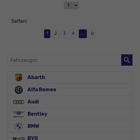
Seiten:
1
2
3
4
...
8
Fahrzeugnr.
Abarth
Alfa Romeo
Audi
Bentley
BMW
BYD