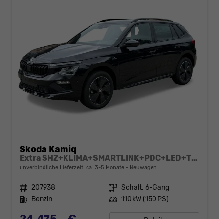
Skoda Kamiq
Extra SHZ+KLIMA+SMARTLINK+PDC+LED+TEMPOMAT
unverbindliche Lieferzeit: ca. 3-5 Monate
Neuwagen
Fahrzeugnr.
207938
Getriebe
Schalt. 6-Gang
Kraftstoff
Benzin
Leistung
110 kW (150 PS)
24.475,– €