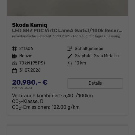
Skoda Kamiq
LED SHZ PDC VirtC LaneA Gar5J/100k Reserve
unverbindliche Lieferzeit:
10.10.2026
Fahrzeug mit Tageszulassung
Fahrzeugnr.
211306
Getriebe
Schaltgetriebe
Kraftstoff
Benzin
Außenfarbe
Graphite-Grau Metallic
Leistung
70 kW (95 PS)
Kilometerstand
10 km
31.07.2026
20.980,– €
Details
incl. 19% MwSt.
Verbrauch kombiniert:
5,40 l/100km
CO
-Klasse:
D
2
CO
-Emissionen:
122,00 g/km
2