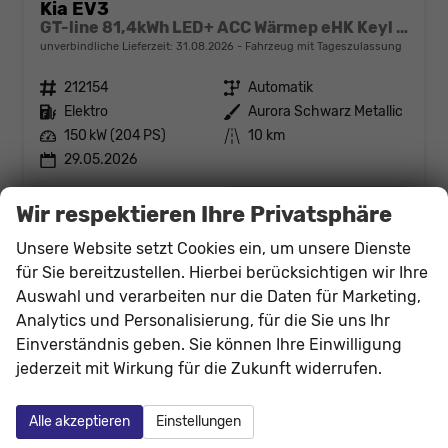
Kia EV3
GT-line 81,4kWh LED+ ACC Wärmep eHK Keyl SHZ
unverbindliche Lieferzeit:
31.08.2026
Fahrzeug mit Tageszulassung
Fahrzeugnr.
212154
Getriebe
Automatik
Kraftstoff
Elektro
Außenfarbe
Aurora Schwarz Metallic
Leistung
150 kW (204 PS)
Kilometerstand
10 km
29.05.2026
42.929,– €
Details
Wir respektieren Ihre Privatsphäre
incl. 19% MwSt.
Stromverbrauch kombiniert:
15,40 kWh/100km
Unsere Website setzt Cookies ein, um unsere Dienste
Elektrische Reichweite:
590 km
für Sie bereitzustellen. Hierbei berücksichtigen wir Ihre
CO
-Klasse:
A
2
Auswahl und verarbeiten nur die Daten für Marketing,
CO
-Emissionen:
0 g/km
2
Analytics und Personalisierung, für die Sie uns Ihr
Einverständnis geben. Sie können Ihre Einwilligung
Fahrzeugnr.
jederzeit mit Wirkung für die Zukunft widerrufen.
Abarth
Alle akzeptieren
Einstellungen