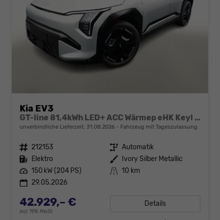
Kia EV3
GT-line 81,4kWh LED+ ACC Wärmep eHK Keyl SHZ
unverbindliche Lieferzeit:
31.08.2026
Fahrzeug mit Tageszulassung
Fahrzeugnr.
212153
Getriebe
Automatik
Kraftstoff
Elektro
Außenfarbe
Ivory Silber Metallic
Leistung
150 kW (204 PS)
Kilometerstand
10 km
29.05.2026
42.929,– €
Details
incl. 19% MwSt.