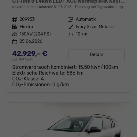
GT-line 81,4kWh LED+ ACC Wärmep eHK Keyl SHZ
unverbindliche Lieferzeit:
31.08.2026
Fahrzeug mit Tageszulassung
Fahrzeugnr.
209953
Getriebe
Automatik
Kraftstoff
Elektro
Außenfarbe
Ivory Silver Metallic
Leistung
150 kW (204 PS)
Kilometerstand
10 km
25.06.2026
42.929,– €
Details
incl. 19% MwSt.
Stromverbrauch kombiniert:
15,50 kWh/100km
Elektrische Reichweite:
586 km
CO
-Klasse:
A
2
CO
-Emissionen:
0 g/km
2