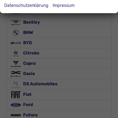
Alfa Romeo
Datenschutzerklärung
Impressum
Audi
Bentley
BMW
BYD
Citroën
Cupra
Dacia
DS Automobiles
Fiat
Ford
Futura