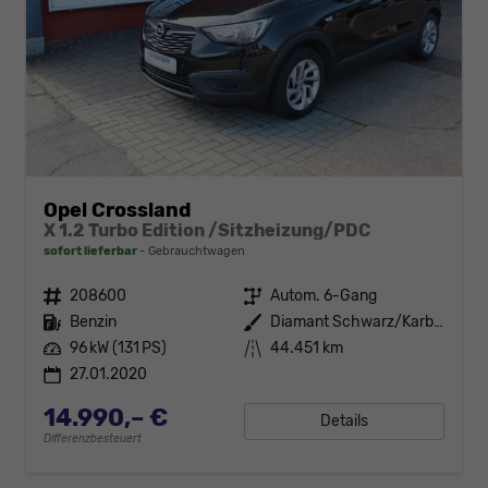
Opel Crossland
X 1.2 Turbo Edition /Sitzheizung/PDC
sofort lieferbar
Gebrauchtwagen
Fahrzeugnr.
208600
Getriebe
Autom. 6-Gang
Kraftstoff
Benzin
Außenfarbe
Diamant Schwarz/Karbon Schwarz
Leistung
96 kW (131 PS)
Kilometerstand
44.451 km
27.01.2020
14.990,– €
Details
Differenzbesteuert