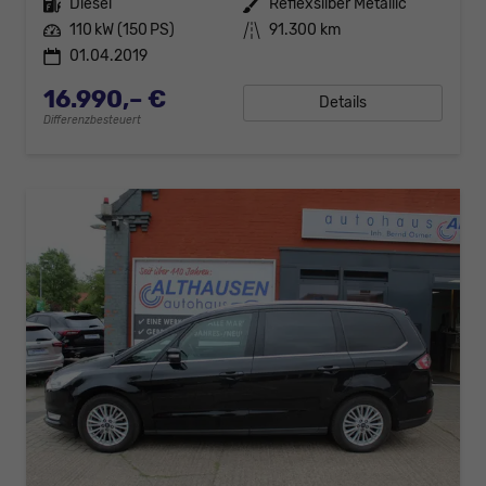
Kraftstoff
Diesel
Außenfarbe
Reflexsilber Metallic
Leistung
110 kW (150 PS)
Kilometerstand
91.300 km
01.04.2019
16.990,– €
Details
Differenzbesteuert