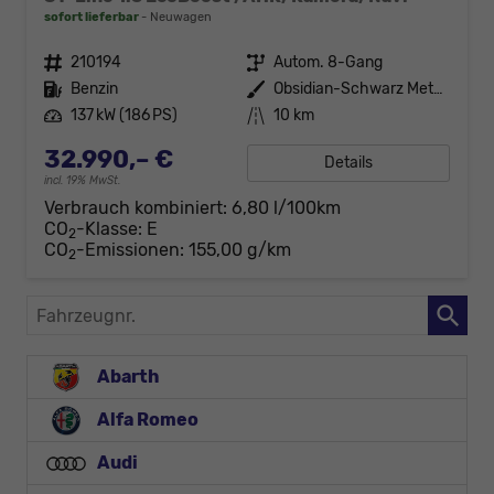
sofort lieferbar
Neuwagen
Fahrzeugnr.
210194
Getriebe
Autom. 8-Gang
Kraftstoff
Benzin
Außenfarbe
Obsidian-Schwarz Metallic
Leistung
137 kW (186 PS)
Kilometerstand
10 km
32.990,– €
Details
incl. 19% MwSt.
Verbrauch kombiniert:
6,80 l/100km
CO
-Klasse:
E
2
CO
-Emissionen:
155,00 g/km
2
Fahrzeugnr.
Abarth
Alfa Romeo
Audi