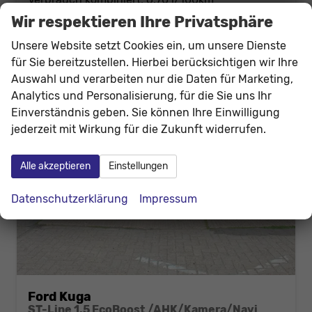
CO
-Klasse:
E
2
Wir respektieren Ihre Privatsphäre
CO
-Emissionen:
154,00 g/km
2
Unsere Website setzt Cookies ein, um unsere Dienste
für Sie bereitzustellen. Hierbei berücksichtigen wir Ihre
Auswahl und verarbeiten nur die Daten für Marketing,
Analytics und Personalisierung, für die Sie uns Ihr
Einverständnis geben. Sie können Ihre Einwilligung
jederzeit mit Wirkung für die Zukunft widerrufen.
Alle akzeptieren
Einstellungen
Datenschutzerklärung
Impressum
Ford Kuga
ST-Line 1.5 EcoBoost /AHK/Kamera/Navi