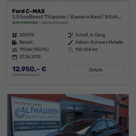
Ford C-MAX
1.5 EcoBoost Titanium / Kamera Navi/ Sitzheizung
sofort lieferbar
Gebrauchtwagen
Fahrzeugnr.
200575
Getriebe
Schalt. 6-Gang
Kraftstoff
Benzin
Außenfarbe
Iridium-Schwarz Metallic
Leistung
110 kW (150 PS)
Kilometerstand
100.954 km
27.06.2019
12.950,– €
Details
Differenzbesteuert