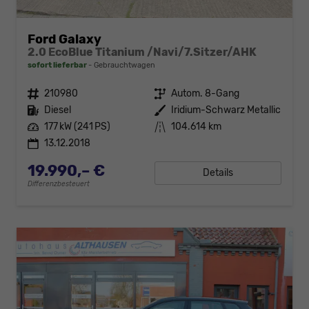
Ford Galaxy
2.0 EcoBlue Titanium /Navi/7.Sitzer/AHK
sofort lieferbar
Gebrauchtwagen
Fahrzeugnr.
210980
Getriebe
Autom. 8-Gang
Kraftstoff
Diesel
Außenfarbe
Iridium-Schwarz Metallic
Leistung
177 kW (241 PS)
Kilometerstand
104.614 km
13.12.2018
19.990,– €
Details
Differenzbesteuert