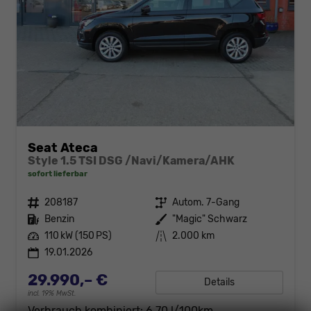
Seat Ateca
Style 1.5 TSI DSG /Navi/Kamera/AHK
sofort lieferbar
Fahrzeugnr.
208187
Getriebe
Autom. 7-Gang
Kraftstoff
Benzin
Außenfarbe
"Magic" Schwarz
Leistung
110 kW (150 PS)
Kilometerstand
2.000 km
19.01.2026
29.990,– €
Details
incl. 19% MwSt.
Verbrauch kombiniert:
6,70 l/100km