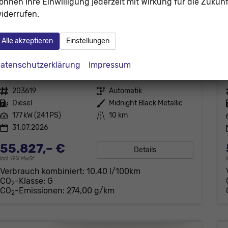
önnen Ihre Einwilligung jederzeit mit Wirkung für die Zukunf
iderrufen.
Alle akzeptieren
Einstellungen
Volkswagen Amarok
Style 20"LM Trittbr AHK Nav Reling Matrix
atenschutzerklärung
Impressum
unverbindliche Lieferzeit:
10.12.2026
Fahrzeug mit Tageszulassung
Fahrzeugnr.
203619
Getriebe
Automatik
Kraftstoff
Diesel
Außenfarbe
Midnight Black Metallic
Leistung
177 kW (241 PS)
Kilometerstand
10 km
31.07.2026
55.827,– €
Details
incl. 19% MwSt.
Verbrauch kombiniert:
10,40 l/100km
CO
-Klasse:
G
2
CO
-Emissionen:
274,00 g/km
2