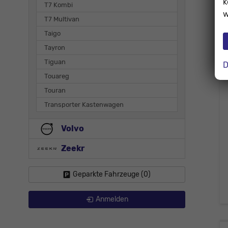
k
T7 Kombi
w
T7 Multivan
Taigo
Tayron
Tiguan
D
Touareg
Touran
Transporter Kastenwagen
Volvo
Zeekr
Geparkte Fahrzeuge (
0
)
Anmelden