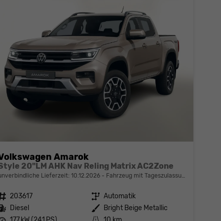
Volkswagen Amarok
Style 20"LM AHK Nav Reling Matrix AC2Zone
unverbindliche Lieferzeit:
10.12.2026
Fahrzeug mit Tageszulassung
Fahrzeugnr.
203617
Getriebe
Automatik
Kraftstoff
Diesel
Außenfarbe
Bright Beige Metallic
Leistung
177 kW (241 PS)
Kilometerstand
10 km