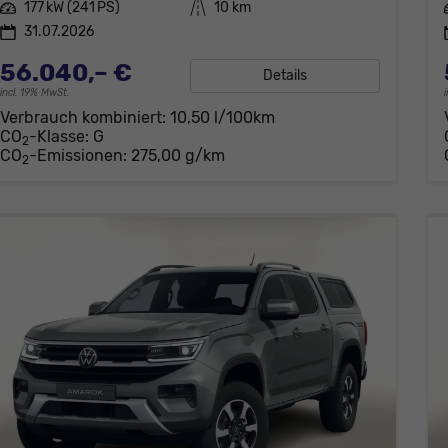
Leistung
177 kW (241 PS)
Kilometerstand
10 km
31.07.2026
56.040,– €
Details
incl. 19% MwSt.
Verbrauch kombiniert:
10,50 l/100km
CO
-Klasse:
G
2
CO
-Emissionen:
275,00 g/km
2