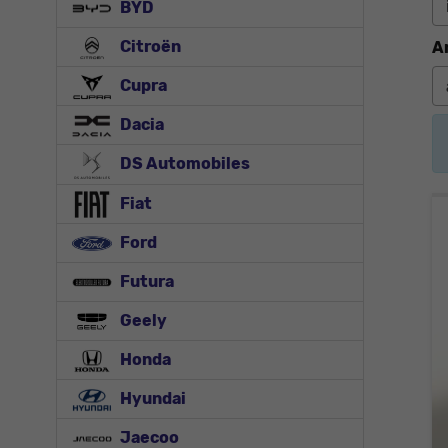
BYD
Citroën
A
Cupra
Dacia
DS Automobiles
Fiat
Ford
Futura
Geely
Honda
Hyundai
Jaecoo