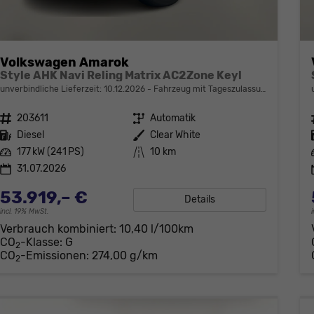
Volkswagen Amarok
Style AHK Navi Reling Matrix AC2Zone Keyl
unverbindliche Lieferzeit:
10.12.2026
Fahrzeug mit Tageszulassung
Fahrzeugnr.
203611
Getriebe
Automatik
Kraftstoff
Diesel
Außenfarbe
Clear White
Leistung
177 kW (241 PS)
Kilometerstand
10 km
31.07.2026
53.919,– €
Details
incl. 19% MwSt.
Verbrauch kombiniert:
10,40 l/100km
CO
-Klasse:
G
2
CO
-Emissionen:
274,00 g/km
2