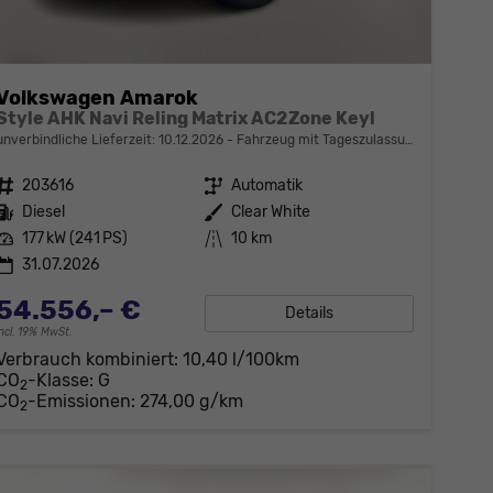
Volkswagen Amarok
Style AHK Navi Reling Matrix AC2Zone Keyl
unverbindliche Lieferzeit:
10.12.2026
Fahrzeug mit Tageszulassung
Fahrzeugnr.
203616
Getriebe
Automatik
Kraftstoff
Diesel
Außenfarbe
Clear White
Leistung
177 kW (241 PS)
Kilometerstand
10 km
31.07.2026
54.556,– €
Details
incl. 19% MwSt.
Verbrauch kombiniert:
10,40 l/100km
CO
-Klasse:
G
2
CO
-Emissionen:
274,00 g/km
2