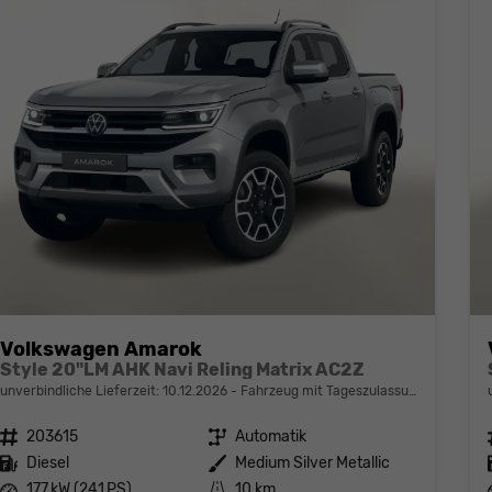
Volkswagen Amarok
Style 20"LM AHK Navi Reling Matrix AC2Z
unverbindliche Lieferzeit:
10.12.2026
Fahrzeug mit Tageszulassung
Fahrzeugnr.
203615
Getriebe
Automatik
Kraftstoff
Diesel
Außenfarbe
Medium Silver Metallic
Leistung
177 kW (241 PS)
Kilometerstand
10 km