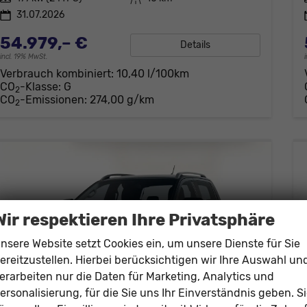
31.07.2026
54.979,– €
Details
incl. 19% MwSt.
Verbrauch kombiniert:
10,40 l/100km
CO
-Klasse:
G
2
CO
-Emissionen:
274,00 g/km
2
Wir respektieren Ihre Privatsphäre
nsere Website setzt Cookies ein, um unsere Dienste für Sie
ereitzustellen. Hierbei berücksichtigen wir Ihre Auswahl un
erarbeiten nur die Daten für Marketing, Analytics und
ersonalisierung, für die Sie uns Ihr Einverständnis geben. S