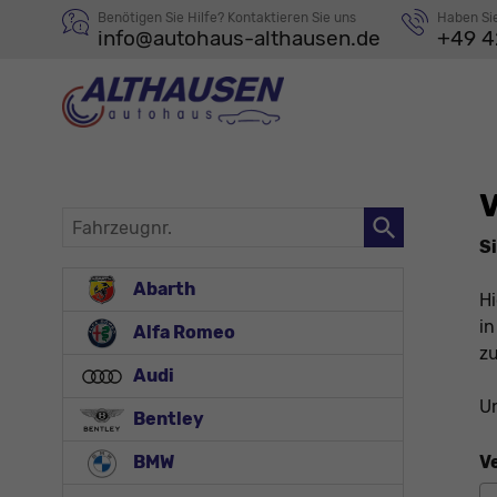
Benötigen Sie Hilfe? Kontaktieren Sie uns
Haben Si
info@autohaus-althausen.de
+49 4
Fahrzeugnr.
Si
Abarth
Hi
in
Alfa Romeo
zu
Audi
Un
Bentley
V
BMW