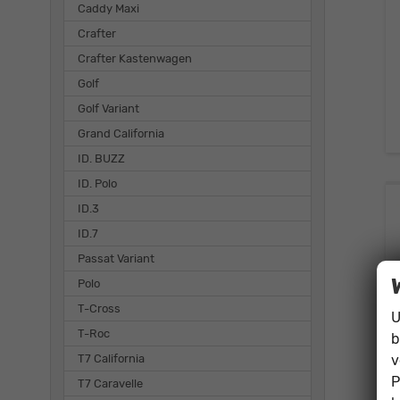
Caddy Maxi
Crafter
Crafter Kastenwagen
Golf
Golf Variant
Grand California
ID. BUZZ
ID. Polo
ID.3
ID.7
Passat Variant
Polo
T-Cross
U
T-Roc
b
v
T7 California
P
T7 Caravelle