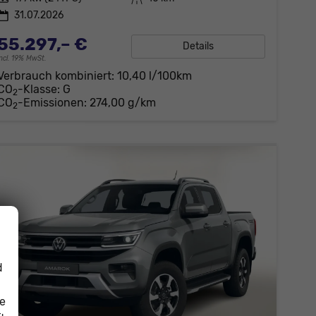
31.07.2026
55.297,– €
Details
incl. 19% MwSt.
Verbrauch kombiniert:
10,40 l/100km
CO
-Klasse:
G
2
CO
-Emissionen:
274,00 g/km
2
d
ie