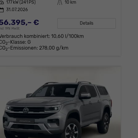
Leistung
177 kW (241 PS)
Kilometerstand
10 km
31.07.2026
56.395,– €
Details
incl. 19% MwSt.
Verbrauch kombiniert:
10,60 l/100km
CO
-Klasse:
G
2
CO
-Emissionen:
278,00 g/km
2