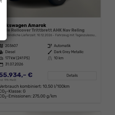
t
Volkswagen Amarok
Style Rollcover Trittbrett AHK Nav Reling
unverbindliche Lieferzeit:
10.12.2026
Fahrzeug mit Tageszulassung
Fahrzeugnr.
203607
Getriebe
Automatik
Kraftstoff
Diesel
Außenfarbe
Dark Grey Metallic
Leistung
177 kW (241 PS)
Kilometerstand
10 km
31.07.2026
55.934,– €
Details
incl. 19% MwSt.
Verbrauch kombiniert:
10,50 l/100km
CO
-Klasse:
G
2
CO
-Emissionen:
275,00 g/km
2