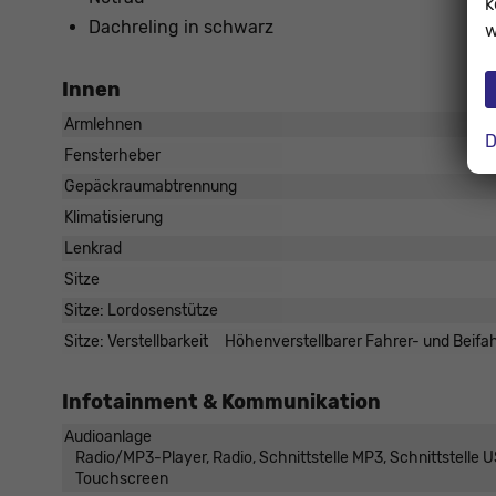
k
Dachreling in schwarz
w
Innen
Armlehnen
D
Fensterheber
Gepäckraumabtrennung
Klimatisierung
Lenkrad
Sitze
Sitze: Lordosenstütze
Sitze: Verstellbarkeit
Höhenverstellbarer Fahrer- und Beifahr
Infotainment & Kommunikation
Audioanlage
Radio/MP3-Player, Radio, Schnittstelle MP3, Schnittstelle US
Touchscreen