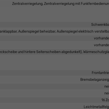
Zentralverriegelung, Zentralverriegelung mit Funkfernbedienu
Schwenkba
anklappbar, Außenspiegel beheizbar, Außenspiegel elektrisch verstellb
vorhand
vorhand
Heckscheibe und hintere Seitenscheiben abgedunkelt), Wärmeschutzgl
Frontantri
Bremsbelaganzei
ne
ne
16 Zo
Leichtmetallfel