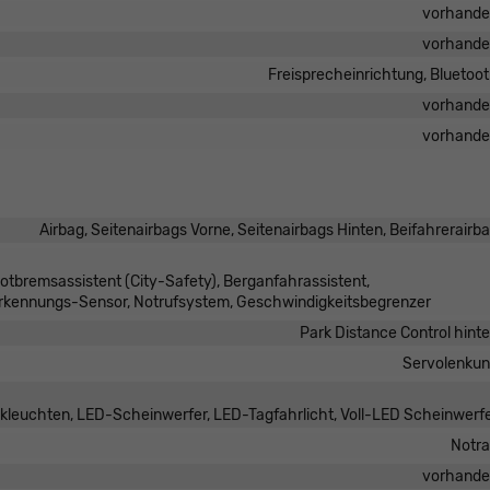
vorhand
vorhand
Freisprecheinrichtung, Bluetoo
vorhand
vorhand
Airbag, Seitenairbags Vorne, Seitenairbags Hinten, Beifahrerairb
tbremsassistent (City-Safety), Berganfahrassistent,
erkennungs-Sensor, Notrufsystem, Geschwindigkeitsbegrenzer
Park Distance Control hint
Servolenku
ckleuchten, LED-Scheinwerfer, LED-Tagfahrlicht, Voll-LED Scheinwerf
Notr
vorhand