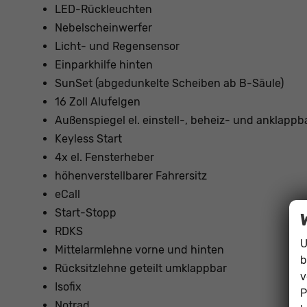
LED-Rückleuchten
Nebelscheinwerfer
Licht- und Regensensor
Einparkhilfe hinten
SunSet (abgedunkelte Scheiben ab B-Säule)
16 Zoll Alufelgen
Außenspiegel el. einstell-, beheiz- und anklappb
Keyless Start
4x el. Fensterheber
höhenverstellbarer Fahrersitz
eCall
Start-Stopp
RDKS
U
Mittelarmlehne vorne und hinten
b
Rücksitzlehne geteilt umklappbar
v
Isofix
P
Notrad