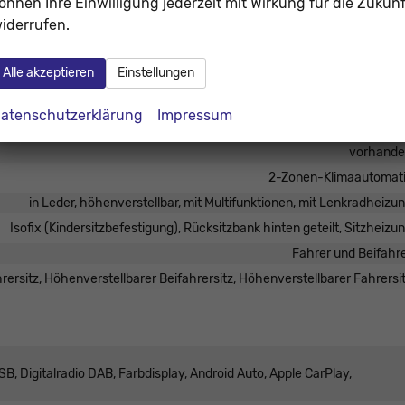
önnen Ihre Einwilligung jederzeit mit Wirkung für die Zukunf
iderrufen.
Alle akzeptieren
Einstellungen
Mittelarmlehne, Vorne und hint
atenschutzerklärung
Impressum
elektrisch 4-fa
vorhand
2-Zonen-Klimaautomat
in Leder, höhenverstellbar, mit Multifunktionen, mit Lenkradheizu
Isofix (Kindersitzbefestigung), Rücksitzbank hinten geteilt, Sitzheizu
Fahrer und Beifahr
ersitz, Höhenverstellbarer Beifahrersitz, Höhenverstellbarer Fahrersi
B, Digitalradio DAB, Farbdisplay, Android Auto, Apple CarPlay,