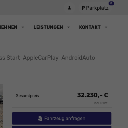
0
Parkplatz
NEHMEN
LEISTUNGEN
KONTAKT
ess Start-AppleCarPlay-AndroidAuto-
32.230,– €
Gesamtpreis
incl. Mwst.
Fahrzeug anfragen