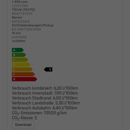
1.498 ccm
LEISTUNG
110 kW (150 PS)
KRAFTSTOFF
Benzin
KATEGORIE
SUV/Geländewagen/Pickup
KILOMETERSTAND
10 km
ZUSTAND
unfallfrei
Verbrauch kombiniert:
6,20 l/100km
Verbrauch Innenstadt:
7,90 l/100km
Verbrauch Stadtrand:
6,00 l/100km
Verbrauch Landstraße:
5,30 l/100km
Verbrauch Autobahn:
6,40 l/100km
CO
-Emissionen:
139,00 g/km
2
CO
-Klasse:
E
2
Download