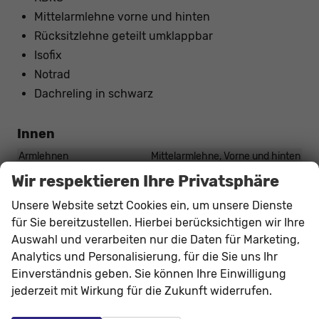
Mittelarmlehne vorne und hinten
Rücksitzlehne geteilt umklappbar
Isofix
Notrad
Dachreling in schwarz
Innen
Armlehnen
Mittelarmlehne, Vorne und hinten
Fensterheber
elektrisch 4-fach
Wir respektieren Ihre Privatsphäre
Gepäckraumabtrennung
vorhanden
Unsere Website setzt Cookies ein, um unsere Dienste
Klimatisierung
2-Zonen-Klimaautomatik
für Sie bereitzustellen. Hierbei berücksichtigen wir Ihre
Lenkrad
Auswahl und verarbeiten nur die Daten für Marketing,
in Leder, höhenverstellbar, mit Multifunktionen, mit
Analytics und Personalisierung, für die Sie uns Ihr
Lenkradheizung
Einverständnis geben. Sie können Ihre Einwilligung
Sitze
jederzeit mit Wirkung für die Zukunft widerrufen.
Isofix (Kindersitzbefestigung), Rücksitzbank hinten geteilt,
Sitzheizung