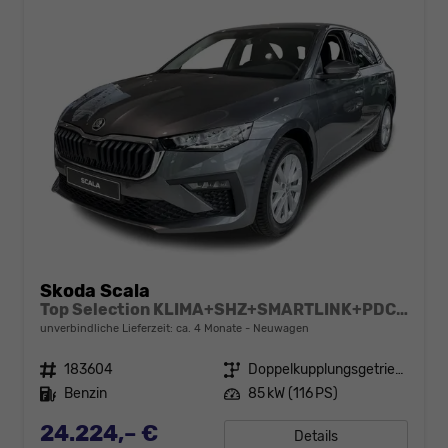
Skoda Scala
Top Selection KLIMA+SHZ+SMARTLINK+PDC+LED+16" ALU
unverbindliche Lieferzeit: ca. 4 Monate
Neuwagen
Fahrzeugnr.
183604
Getriebe
Doppelkupplungsgetriebe (DSG)
Kraftstoff
Benzin
Leistung
85 kW (116 PS)
24.224,– €
Details