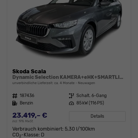
Skoda Scala
Dynamic Selection KAMERA+eHK+SMARTLINK+17" ALU+LED
unverbindliche Lieferzeit: ca. 4 Monate
Neuwagen
Fahrzeugnr.
187436
Getriebe
Schalt. 6-Gang
Kraftstoff
Benzin
Leistung
85 kW (116 PS)
23.419,– €
Details
incl. 19% MwSt.
Verbrauch kombiniert:
5,30 l/100km
CO
-Klasse:
D
2