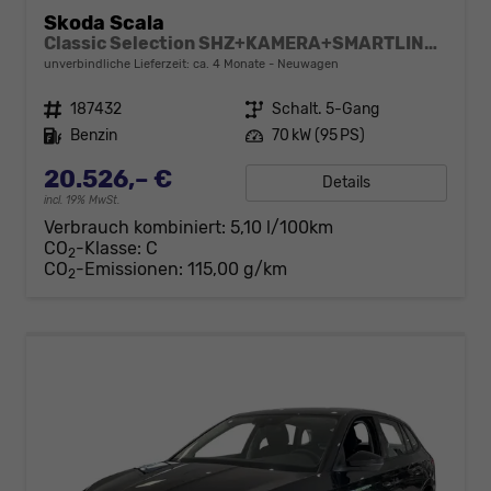
Skoda Scala
Classic Selection SHZ+KAMERA+SMARTLINK+LED+16" ALU
unverbindliche Lieferzeit: ca. 4 Monate
Neuwagen
Fahrzeugnr.
187432
Getriebe
Schalt. 5-Gang
Kraftstoff
Benzin
Leistung
70 kW (95 PS)
20.526,– €
Details
incl. 19% MwSt.
Verbrauch kombiniert:
5,10 l/100km
CO
-Klasse:
C
2
CO
-Emissionen:
115,00 g/km
2