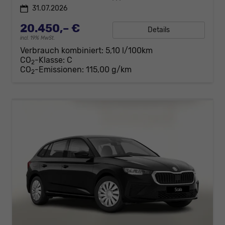
31.07.2026
20.450,– €
Details
incl. 19% MwSt.
Verbrauch kombiniert:
5,10 l/100km
CO
-Klasse:
C
2
CO
-Emissionen:
115,00 g/km
2