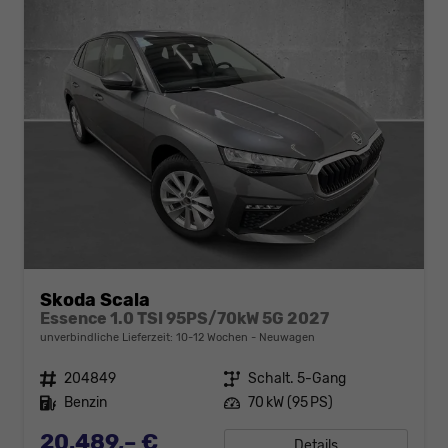
Skoda Scala
Essence 1.0 TSI 95PS/70kW 5G 2027
unverbindliche Lieferzeit: 10-12 Wochen
Neuwagen
Fahrzeugnr.
204849
Getriebe
Schalt. 5-Gang
Kraftstoff
Benzin
Leistung
70 kW (95 PS)
20.489,– €
Details