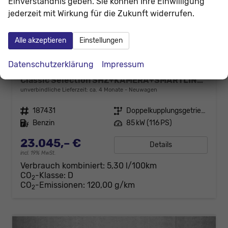
Einverständnis geben. Sie können Ihre Einwilligung
jederzeit mit Wirkung für die Zukunft widerrufen.
Alle akzeptieren
Einstellungen
Datenschutzerklärung
Impressum
Skoda Scala
Classic Selection SHZ+KAMERA+SMARTLINK+LED+16" ALU
unverbindliche Lieferzeit: ca. 4 Monate
Neuwagen
Fahrzeugnr.
187431
Getriebe
Doppelkupplungsgetriebe (DSG)
Kraftstoff
Benzin
Leistung
85 kW (116 PS)
23.045,– €
Details
incl. 19% MwSt.
Verbrauch kombiniert:
5,30 l/100km
CO
-Klasse:
D
2
CO
-Emissionen:
120,00 g/km
2