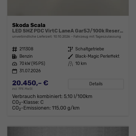
Skoda Scala
LED SHZ PDC VirtC LaneA Gar5J/100k Reserve
unverbindliche Lieferzeit:
10.10.2026
Fahrzeug mit Tageszulassung
Fahrzeugnr.
211308
Getriebe
Schaltgetriebe
Kraftstoff
Benzin
Außenfarbe
Black-Magic Perleffekt
Leistung
70 kW (95 PS)
Kilometerstand
10 km
31.07.2026
20.450,– €
Details
incl. 19% MwSt.
Verbrauch kombiniert:
5,10 l/100km
CO
-Klasse:
C
2
CO
-Emissionen:
115,00 g/km
2