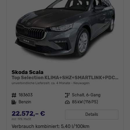
Skoda Scala
Top Selection KLIMA+SHZ+SMARTLINK+PDC+LED+16" ALU
unverbindliche Lieferzeit: ca. 4 Monate
Neuwagen
Fahrzeugnr.
183603
Getriebe
Schalt. 6-Gang
Kraftstoff
Benzin
Leistung
85 kW (116 PS)
22.572,– €
Details
incl. 19% MwSt.
Verbrauch kombiniert:
5,40 l/100km