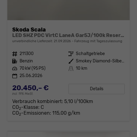
Skoda Scala
LED SHZ PDC VirtC LaneA Gar5J/100k Reserve
unverbindliche Lieferzeit:
21.09.2026
Fahrzeug mit Tageszulassung
Fahrzeugnr.
211300
Getriebe
Schaltgetriebe
Kraftstoff
Benzin
Außenfarbe
Smokey Diamond-Silber Metallic
Leistung
70 kW (95 PS)
Kilometerstand
10 km
25.06.2026
20.450,– €
Details
incl. 19% MwSt.
Verbrauch kombiniert:
5,10 l/100km
CO
-Klasse:
C
2
CO
-Emissionen:
115,00 g/km
2