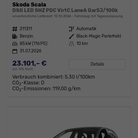
Skoda Scala
DSG LED SHZ PDC VirtC LaneA Gar5J/100k
unverbindliche Lieferzeit:
10.10.2026
Fahrzeug mit Tageszulassung
Fahrzeugnr.
211311
Getriebe
Automatik
Kraftstoff
Benzin
Außenfarbe
Black-Magic Perleffekt
Leistung
85 kW (116 PS)
Kilometerstand
10 km
31.07.2026
23.101,– €
Details
incl. 19% MwSt.
Verbrauch kombiniert:
5,30 l/100km
CO
-Klasse:
D
2
CO
-Emissionen:
119,00 g/km
2