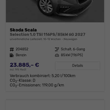
Skoda Scala
Selection 1.0 TSI 116PS/85kW 6G 2027
unverbindliche Lieferzeit: 10-12 Wochen
Neuwagen
Fahrzeugnr.
204852
Getriebe
Schalt. 6-Gang
Kraftstoff
Benzin
Leistung
85 kW (116 PS)
23.885,– €
Details
incl. 19% MwSt.
Verbrauch kombiniert:
5,20 l/100km
CO
-Klasse:
D
2
CO
-Emissionen:
119,00 g/km
2