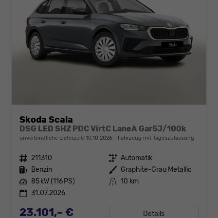
Skoda Scala
DSG LED SHZ PDC VirtC LaneA Gar5J/100k
unverbindliche Lieferzeit:
10.10.2026
Fahrzeug mit Tageszulassung
Fahrzeugnr.
211310
Getriebe
Automatik
Kraftstoff
Benzin
Außenfarbe
Graphite-Grau Metallic
Leistung
85 kW (116 PS)
Kilometerstand
10 km
31.07.2026
23.101,– €
Details