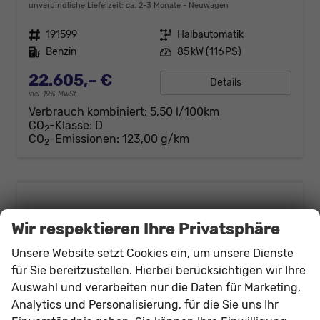
unverbindliche Lieferzeit: ca. 2-3 Monate
Neuwagen
Fahrzeugnr.
191599
Getriebe
Halbautomatik
Kraftstoff
Benzin
Leistung
85 kW (116 PS)
22.605,– €
Details
incl. 19% MwSt.
Verbrauch kombiniert:
5,50 l/100km
CO
-Klasse:
D
2
CO
-Emissionen:
123,00 g/km
2
Wir respektieren Ihre Privatsphäre
Unsere Website setzt Cookies ein, um unsere Dienste
für Sie bereitzustellen. Hierbei berücksichtigen wir Ihre
Auswahl und verarbeiten nur die Daten für Marketing,
Analytics und Personalisierung, für die Sie uns Ihr