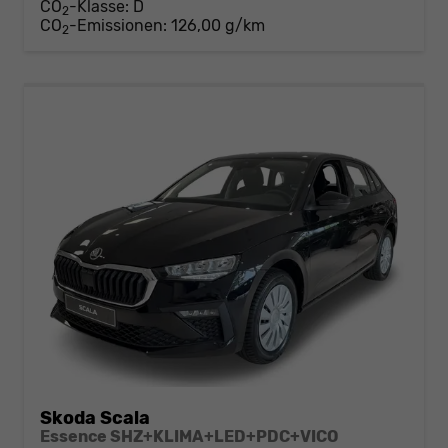
CO
-Klasse:
D
2
CO
-Emissionen:
126,00 g/km
2
Skoda Scala
Essence SHZ+KLIMA+LED+PDC+VICO