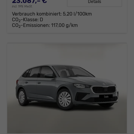
23.087,– €
Details
incl. 19% MwSt.
Verbrauch kombiniert:
5,20 l/100km
CO
-Klasse:
D
2
CO
-Emissionen:
117,00 g/km
2