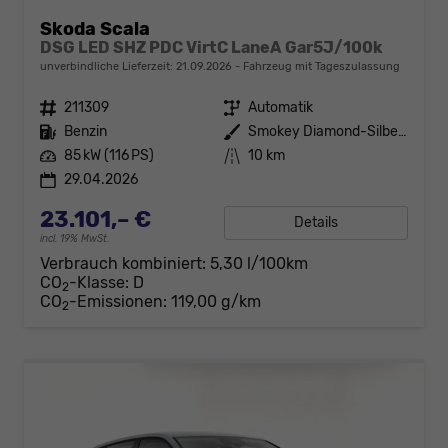
Skoda Scala
DSG LED SHZ PDC VirtC LaneA Gar5J/100k
unverbindliche Lieferzeit:
21.09.2026
Fahrzeug mit Tageszulassung
Fahrzeugnr.
211309
Getriebe
Automatik
Kraftstoff
Benzin
Außenfarbe
Smokey Diamond-Silber Metallic
Leistung
85 kW (116 PS)
Kilometerstand
10 km
29.04.2026
23.101,– €
Details
incl. 19% MwSt.
Verbrauch kombiniert:
5,30 l/100km
CO
-Klasse:
D
2
CO
-Emissionen:
119,00 g/km
2