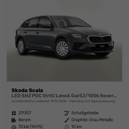
Skoda Scala
LED SHZ PDC VirtC LaneA Gar5J/100k Reserve
unverbindliche Lieferzeit:
10.10.2026
Fahrzeug mit Tageszulassung
Fahrzeugnr.
211307
Getriebe
Schaltgetriebe
Kraftstoff
Benzin
Außenfarbe
Graphite-Grau Metallic
Leistung
70 kW (95 PS)
Kilometerstand
10 km