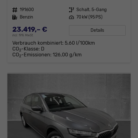
Fahrzeugnr.
191600
Getriebe
Schalt. 5-Gang
Kraftstoff
Benzin
Leistung
70 kW (95 PS)
23.419,– €
Details
incl. 19% MwSt.
Verbrauch kombiniert:
5,60 l/100km
CO
-Klasse:
D
2
CO
-Emissionen:
126,00 g/km
2