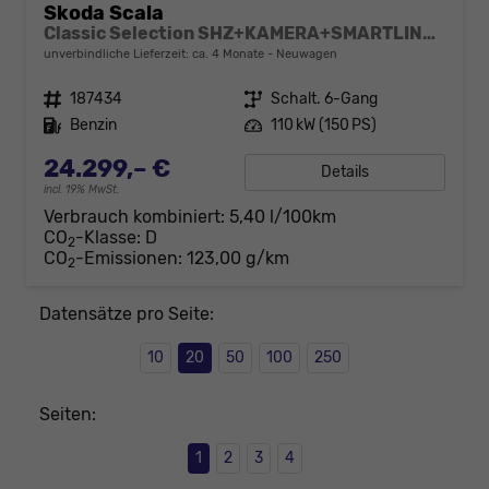
Skoda Scala
Classic Selection SHZ+KAMERA+SMARTLINK+LED+16" ALU
unverbindliche Lieferzeit: ca. 4 Monate
Neuwagen
Fahrzeugnr.
187434
Getriebe
Schalt. 6-Gang
Kraftstoff
Benzin
Leistung
110 kW (150 PS)
24.299,– €
Details
incl. 19% MwSt.
Verbrauch kombiniert:
5,40 l/100km
CO
-Klasse:
D
2
CO
-Emissionen:
123,00 g/km
2
Datensätze pro Seite:
10
20
50
100
250
Seiten:
1
2
3
4