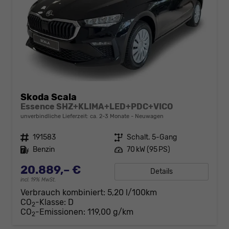
Skoda Scala
Essence SHZ+KLIMA+LED+PDC+VICO
unverbindliche Lieferzeit: ca. 2-3 Monate
Neuwagen
Fahrzeugnr.
191583
Getriebe
Schalt. 5-Gang
Kraftstoff
Benzin
Leistung
70 kW (95 PS)
20.889,– €
Details
incl. 19% MwSt.
Verbrauch kombiniert:
5,20 l/100km
CO
-Klasse:
D
2
CO
-Emissionen:
119,00 g/km
2