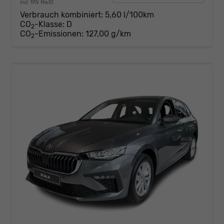
incl. 19% MwSt.
Verbrauch kombiniert:
5,60 l/100km
CO
-Klasse:
D
2
CO
-Emissionen:
127,00 g/km
2