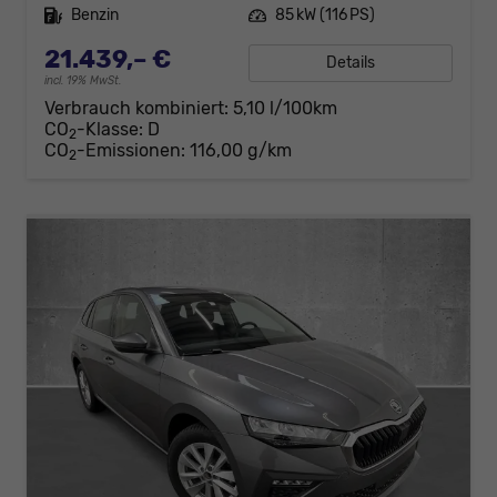
Kraftstoff
Benzin
Leistung
85 kW (116 PS)
21.439,– €
Details
incl. 19% MwSt.
Verbrauch kombiniert:
5,10 l/100km
CO
-Klasse:
D
2
CO
-Emissionen:
116,00 g/km
2