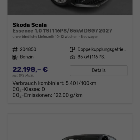
Skoda Scala
Essence 1.0 TSI 116PS/85kW DSG7 2027
unverbindliche Lieferzeit: 10-12 Wochen
Neuwagen
Fahrzeugnr.
204850
Getriebe
Doppelkupplungsgetriebe (DSG)
Kraftstoff
Benzin
Leistung
85 kW (116 PS)
22.198,– €
Details
incl. 19% MwSt.
Verbrauch kombiniert:
5,40 l/100km
CO
-Klasse:
D
2
CO
-Emissionen:
122,00 g/km
2