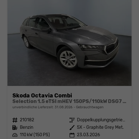
Skoda Octavia Combi
Selection 1.5 eTSI mHEV 150PS/110kW DSG7 2026 +AHK+3-ZONE+RFK+KESSY+EL.HECK+BHZ. LENKRAD
unverbindliche Lieferzeit:
31.08.2026
Gebrauchtwagen
Fahrzeugnr.
210182
Getriebe
Doppelkupplungsgetriebe (DSG)
Kraftstoff
Benzin
Außenfarbe
5X - Graphite Grey Met.
Leistung
110 kW (150 PS)
23.03.2026