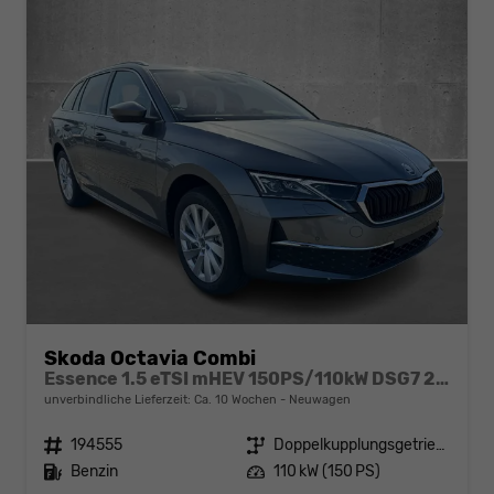
Skoda Octavia Combi
Essence 1.5 eTSI mHEV 150PS/110kW DSG7 2026
unverbindliche Lieferzeit: Ca. 10 Wochen
Neuwagen
Fahrzeugnr.
194555
Getriebe
Doppelkupplungsgetriebe (DSG)
Kraftstoff
Benzin
Leistung
110 kW (150 PS)