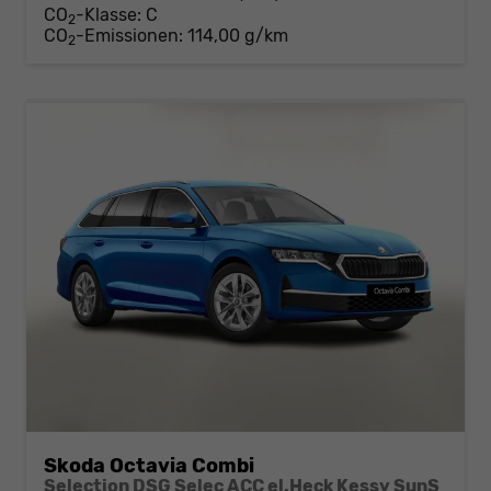
CO
-Klasse:
C
2
CO
-Emissionen:
114,00 g/km
2
Skoda Octavia Combi
Selection DSG Selec ACC el.Heck Kessy SunS