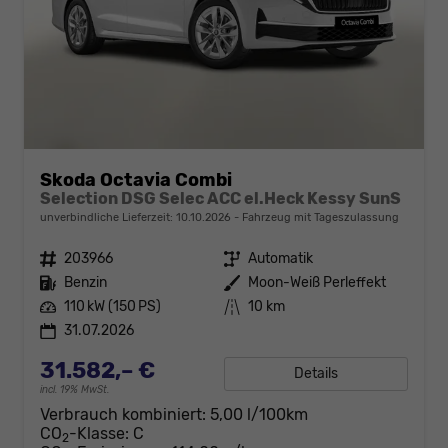
Skoda Octavia Combi
Selection DSG Selec ACC el.Heck Kessy SunS
unverbindliche Lieferzeit:
10.10.2026
Fahrzeug mit Tageszulassung
Fahrzeugnr.
203966
Getriebe
Automatik
Kraftstoff
Benzin
Außenfarbe
Moon-Weiß Perleffekt
Leistung
110 kW (150 PS)
Kilometerstand
10 km
31.07.2026
31.582,– €
Details
incl. 19% MwSt.
Verbrauch kombiniert:
5,00 l/100km
CO
-Klasse:
C
2