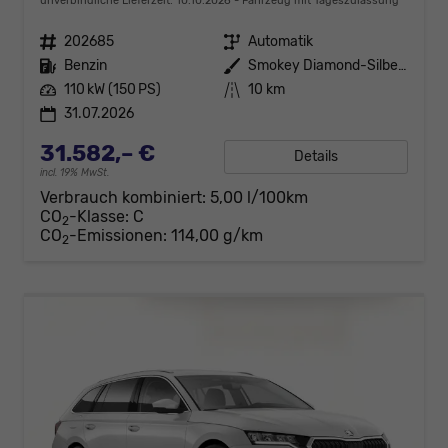
unverbindliche Lieferzeit:
10.10.2026
Fahrzeug mit Tageszulassung
Fahrzeugnr.
202685
Getriebe
Automatik
Kraftstoff
Benzin
Außenfarbe
Smokey Diamond-Silber Metallic
Leistung
110 kW (150 PS)
Kilometerstand
10 km
31.07.2026
31.582,– €
Details
incl. 19% MwSt.
Verbrauch kombiniert:
5,00 l/100km
CO
-Klasse:
C
2
CO
-Emissionen:
114,00 g/km
2