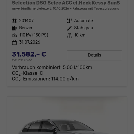
Selection DSG Selec ACC el.Heck Kessy SunS
unverbindliche Lieferzeit:
10.10.2026
Fahrzeug mit Tageszulassung
Fahrzeugnr.
201407
Getriebe
Automatik
Kraftstoff
Benzin
Außenfarbe
Stahlgrau
Leistung
110 kW (150 PS)
Kilometerstand
10 km
31.07.2026
31.582,– €
Details
incl. 19% MwSt.
Verbrauch kombiniert:
5,00 l/100km
CO
-Klasse:
C
2
CO
-Emissionen:
114,00 g/km
2