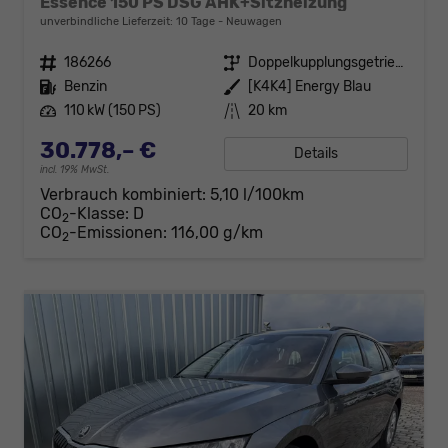
Essence 150 PS DSG AHK+Sitzheizung
unverbindliche Lieferzeit:
10 Tage
Neuwagen
Fahrzeugnr.
186266
Getriebe
Doppelkupplungsgetriebe (DSG)
Kraftstoff
Benzin
Außenfarbe
[K4K4] Energy Blau
Leistung
110 kW (150 PS)
Kilometerstand
20 km
30.778,– €
Details
incl. 19% MwSt.
Verbrauch kombiniert:
5,10 l/100km
CO
-Klasse:
D
2
CO
-Emissionen:
116,00 g/km
2