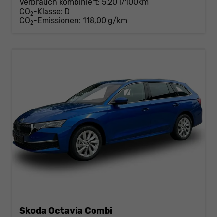
Verbrauch kombiniert:
5,20 l/100km
CO
-Klasse:
D
2
CO
-Emissionen:
118,00 g/km
2
Skoda Octavia Combi