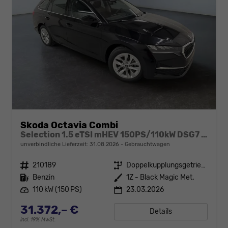
Skoda Octavia Combi
Selection 1.5 eTSI mHEV 150PS/110kW DSG7 2026 +AHK+SUNSET+3-ZONE+RFK+KESSY+EL.HECK+BHZ. LENKRAD
unverbindliche Lieferzeit:
31.08.2026
Gebrauchtwagen
Fahrzeugnr.
210189
Getriebe
Doppelkupplungsgetriebe (DSG)
Kraftstoff
Benzin
Außenfarbe
1Z - Black Magic Met.
Leistung
110 kW (150 PS)
23.03.2026
31.372,– €
Details
incl. 19% MwSt.