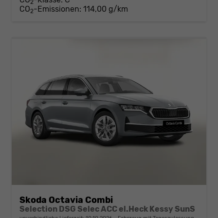
2
CO
-Emissionen:
114,00 g/km
2
Skoda Octavia Combi
Selection DSG Selec ACC el.Heck Kessy SunS