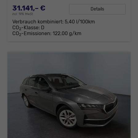
31.141,– €
Details
incl. 19% MwSt.
Verbrauch kombiniert:
5,40 l/100km
CO
-Klasse:
D
2
CO
-Emissionen:
122,00 g/km
2