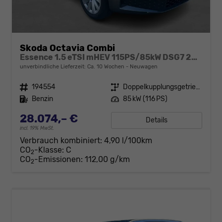
Skoda Octavia Combi
Essence 1.5 eTSI mHEV 115PS/85kW DSG7 2026
unverbindliche Lieferzeit: Ca. 10 Wochen
Neuwagen
Fahrzeugnr.
194554
Getriebe
Doppelkupplungsgetriebe (DSG)
Kraftstoff
Benzin
Leistung
85 kW (116 PS)
28.074,– €
Details
incl. 19% MwSt.
Verbrauch kombiniert:
4,90 l/100km
CO
-Klasse:
C
2
CO
-Emissionen:
112,00 g/km
2