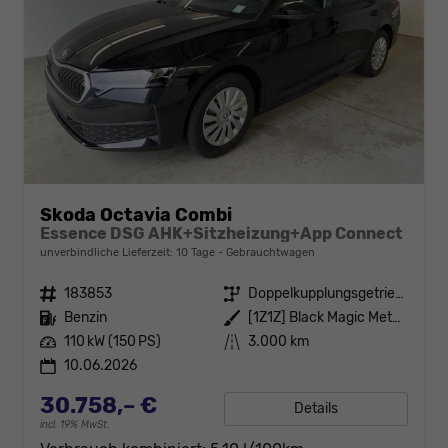
Skoda Octavia Combi
Essence DSG AHK+Sitzheizung+App Connect
unverbindliche Lieferzeit:
10 Tage
Gebrauchtwagen
Fahrzeugnr.
183853
Getriebe
Doppelkupplungsgetriebe (DSG)
Kraftstoff
Benzin
Außenfarbe
[1Z1Z] Black Magic Metallic
Leistung
110 kW (150 PS)
Kilometerstand
3.000 km
10.06.2026
30.758,– €
Details
incl. 19% MwSt.