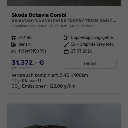
Skoda Octavia Combi
Selection 1.5 eTSI mHEV 150PS/110kW DSG7 2026 +AHK+SUNSET+3-ZONE+RFK+KESSY+EL.HECK+BHZ. LENKRAD
unverbindliche Lieferzeit:
31.08.2026
Gebrauchtwagen
Fahrzeugnr.
210188
Getriebe
Doppelkupplungsgetriebe (DSG)
Kraftstoff
Benzin
Außenfarbe
5X - Graphite Grey Met.
Leistung
110 kW (150 PS)
23.03.2026
31.372,– €
Details
incl. 19% MwSt.
Verbrauch kombiniert:
5,40 l/100km
CO
-Klasse:
D
2
CO
-Emissionen:
122,00 g/km
2