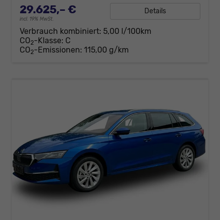
29.625,– €
Details
incl. 19% MwSt.
Verbrauch kombiniert:
5,00 l/100km
CO
-Klasse:
C
2
CO
-Emissionen:
115,00 g/km
2