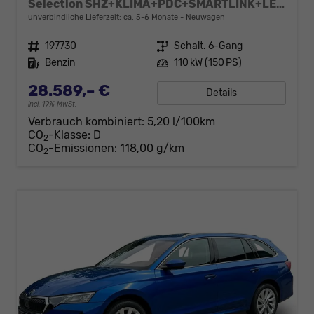
Selection SHZ+KLIMA+PDC+SMARTLINK+LED+16" ALU
unverbindliche Lieferzeit: ca. 5-6 Monate
Neuwagen
Fahrzeugnr.
197730
Getriebe
Schalt. 6-Gang
Kraftstoff
Benzin
Leistung
110 kW (150 PS)
28.589,– €
Details
incl. 19% MwSt.
Verbrauch kombiniert:
5,20 l/100km
CO
-Klasse:
D
2
CO
-Emissionen:
118,00 g/km
2