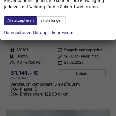
Einverständnis geben. Sie können Ihre Einwilligung
jederzeit mit Wirkung für die Zukunft widerrufen.
Alle akzeptieren
Einstellungen
Skoda Octavia Combi
Datenschutzerklärung
Impressum
Selection 1.5 eTSI mHEV 150PS/110kW DSG7 2026 +AHK+3-ZONE+RFK+KESSY+EL.HECK+BHZ. LENKRAD
unverbindliche Lieferzeit:
31.08.2026
Gebrauchtwagen
Fahrzeugnr.
210181
Getriebe
Doppelkupplungsgetriebe (DSG)
Kraftstoff
Benzin
Außenfarbe
1Z - Black Magic Met.
Leistung
110 kW (150 PS)
23.03.2026
31.141,– €
Details
incl. 19% MwSt.
Verbrauch kombiniert:
5,40 l/100km
CO
-Klasse:
D
2
CO
-Emissionen:
122,00 g/km
2