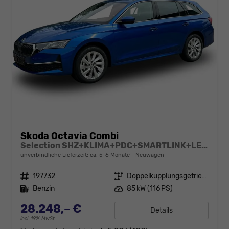
Skoda Octavia Combi
Selection SHZ+KLIMA+PDC+SMARTLINK+LED+16" ALU
unverbindliche Lieferzeit: ca. 5-6 Monate
Neuwagen
Fahrzeugnr.
197732
Getriebe
Doppelkupplungsgetriebe (DSG)
Kraftstoff
Benzin
Leistung
85 kW (116 PS)
28.248,– €
Details
incl. 19% MwSt.