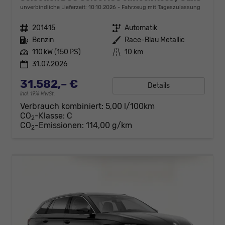
unverbindliche Lieferzeit:
10.10.2026
Fahrzeug mit Tageszulassung
Fahrzeugnr.
201415
Getriebe
Automatik
Kraftstoff
Benzin
Außenfarbe
Race-Blau Metallic
Leistung
110 kW (150 PS)
Kilometerstand
10 km
31.07.2026
31.582,– €
Details
incl. 19% MwSt.
Verbrauch kombiniert:
5,00 l/100km
CO
-Klasse:
C
2
CO
-Emissionen:
114,00 g/km
2