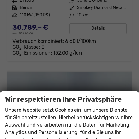
Fahrzeugnr.
211503
Getriebe
Schalt. 6-Gang
Kraftstoff
Benzin
Außenfarbe
Smokey Diamond Metallic
Leistung
110 kW (150 PS)
Kilometerstand
10 km
30.789,– €
Details
incl. 19% MwSt.
Verbrauch kombiniert:
6,60 l/100km
CO
-Klasse:
E
2
CO
-Emissionen:
152,00 g/km
2
Wir respektieren Ihre Privatsphäre
Unsere Website setzt Cookies ein, um unsere Dienste
für Sie bereitzustellen. Hierbei berücksichtigen wir Ihre
Auswahl und verarbeiten nur die Daten für Marketing,
Analytics und Personalisierung, für die Sie uns Ihr