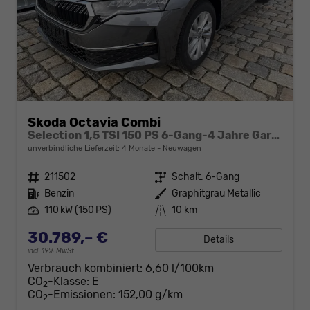
Skoda Octavia Combi
Selection 1,5 TSI 150 PS 6-Gang-4 Jahre Garantie-Anhängerkupplung schwenkbar-PDC vorne und hinten-Sitzheizung-Smart Link
unverbindliche Lieferzeit:
4 Monate
Neuwagen
Fahrzeugnr.
211502
Getriebe
Schalt. 6-Gang
Kraftstoff
Benzin
Außenfarbe
Graphitgrau Metallic
Leistung
110 kW (150 PS)
Kilometerstand
10 km
30.789,– €
Details
incl. 19% MwSt.
Verbrauch kombiniert:
6,60 l/100km
CO
-Klasse:
E
2
CO
-Emissionen:
152,00 g/km
2