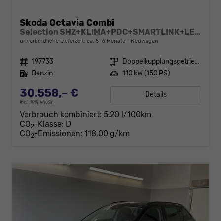
Skoda Octavia Combi
Selection SHZ+KLIMA+PDC+SMARTLINK+LED+16" ALU
unverbindliche Lieferzeit: ca. 5-6 Monate
Neuwagen
Fahrzeugnr.
197733
Getriebe
Doppelkupplungsgetriebe (DSG)
Kraftstoff
Benzin
Leistung
110 kW (150 PS)
30.558,– €
Details
incl. 19% MwSt.
Verbrauch kombiniert:
5,20 l/100km
CO
-Klasse:
D
2
CO
-Emissionen:
118,00 g/km
2