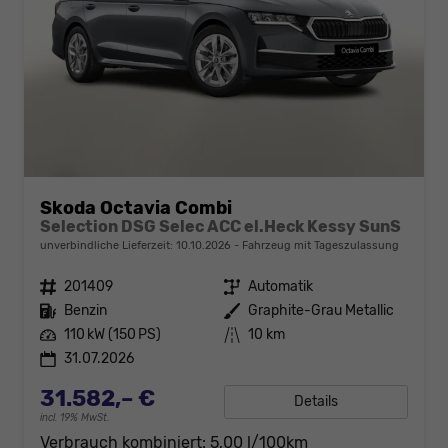
Skoda Octavia Combi
Selection DSG Selec ACC el.Heck Kessy SunS
unverbindliche Lieferzeit:
10.10.2026
Fahrzeug mit Tageszulassung
Fahrzeugnr.
201409
Getriebe
Automatik
Kraftstoff
Benzin
Außenfarbe
Graphite-Grau Metallic
Leistung
110 kW (150 PS)
Kilometerstand
10 km
31.07.2026
31.582,– €
Details
incl. 19% MwSt.
Verbrauch kombiniert:
5,00 l/100km