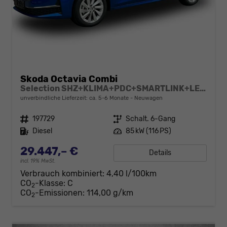
Skoda Octavia Combi
Selection SHZ+KLIMA+PDC+SMARTLINK+LED+16" ALU
unverbindliche Lieferzeit: ca. 5-6 Monate
Neuwagen
Fahrzeugnr.
197729
Getriebe
Schalt. 6-Gang
Kraftstoff
Diesel
Leistung
85 kW (116 PS)
29.447,– €
Details
incl. 19% MwSt.
Verbrauch kombiniert:
4,40 l/100km
CO
-Klasse:
C
2
CO
-Emissionen:
114,00 g/km
2