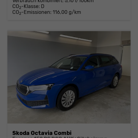
Verbrauch kombiniert:
5,10 l/100km
CO
-Klasse:
D
2
CO
-Emissionen:
116,00 g/km
2
Skoda Octavia Combi