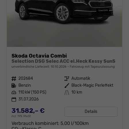
Skoda Octavia Combi
Selection DSG Selec ACC el.Heck Kessy SunS
unverbindliche Lieferzeit:
10.10.2026
Fahrzeug mit Tageszulassung
Fahrzeugnr.
202684
Getriebe
Automatik
Kraftstoff
Benzin
Außenfarbe
Black-Magic Perleffekt
Leistung
110 kW (150 PS)
Kilometerstand
10 km
31.07.2026
31.582,– €
Details
incl. 19% MwSt.
Verbrauch kombiniert:
5,00 l/100km
CO
-Klasse:
C