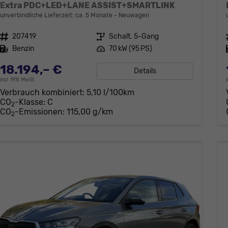
Extra PDC+LED+LANE ASSIST+SMARTLINK
unverbindliche Lieferzeit: ca. 5 Monate
Neuwagen
Fahrzeugnr.
207419
Getriebe
Schalt. 5-Gang
Kraftstoff
Benzin
Leistung
70 kW (95 PS)
18.194,– €
Details
incl. 19% MwSt.
Verbrauch kombiniert:
5,10 l/100km
CO
-Klasse:
C
2
CO
-Emissionen:
115,00 g/km
2