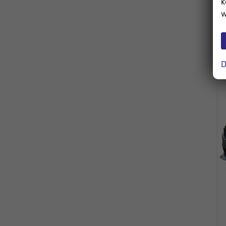
k
w
D