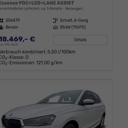
Essence PDC+LED+LANE ASSIST
unverbindliche Lieferzeit: ca. 5 Monate
Neuwagen
Fahrzeugnr.
206479
Getriebe
Schalt. 6-Gang
Kraftstoff
Benzin
Leistung
85 kW (116 PS)
18.469,– €
Details
incl. 19% MwSt.
Verbrauch kombiniert:
5,30 l/100km
CO
-Klasse:
D
2
CO
-Emissionen:
121,00 g/km
2