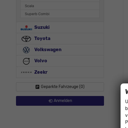
Scala
Superb Combi
Suzuki
Toyota
Volkswagen
Volvo
Zeekr
Geparkte Fahrzeuge (
0
)
Anmelden
U
b
v
P