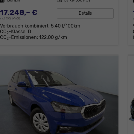
Kraftstoff
Benzin
Leistung
59 kW (80 PS)
17.248,– €
Details
incl. 19% MwSt.
Verbrauch kombiniert:
5,40 l/100km
CO
-Klasse:
D
2
CO
-Emissionen:
122,00 g/km
2