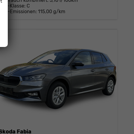
Verbrauch kombiniert:
5,10 l/100km
t
CO
-Klasse:
C
2
CO
-Emissionen:
115,00 g/km
2
Skoda Fabia