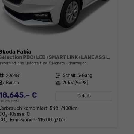
Skoda Fabia
Selection PDC+LED+SMART LINK+LANE ASSIST
unverbindliche Lieferzeit: ca. 5 Monate
Neuwagen
Fahrzeugnr.
206481
Getriebe
Schalt. 5-Gang
Kraftstoff
Benzin
Leistung
70 kW (95 PS)
18.645,– €
Details
incl. 19% MwSt.
Verbrauch kombiniert:
5,10 l/100km
CO
-Klasse:
C
2
CO
-Emissionen:
115,00 g/km
2