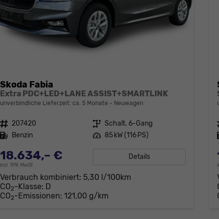
Skoda Fabia
Extra PDC+LED+LANE ASSIST+SMARTLINK
unverbindliche Lieferzeit: ca. 5 Monate
Neuwagen
Fahrzeugnr.
207420
Getriebe
Schalt. 6-Gang
Kraftstoff
Benzin
Leistung
85 kW (116 PS)
18.634,– €
Details
incl. 19% MwSt.
Verbrauch kombiniert:
5,30 l/100km
CO
-Klasse:
D
2
CO
-Emissionen:
121,00 g/km
2