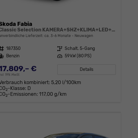
Skoda Fabia
Classic Selection KAMERA+SHZ+KLIMA+LED+15" LM+SMARTLINK
unverbindliche Lieferzeit: ca. 3-6 Monate
Neuwagen
Fahrzeugnr.
187350
Getriebe
Schalt. 5-Gang
Kraftstoff
Benzin
Leistung
59 kW (80 PS)
17.809,– €
Details
incl. 19% MwSt.
Verbrauch kombiniert:
5,20 l/100km
CO
-Klasse:
D
2
CO
-Emissionen:
117,00 g/km
2