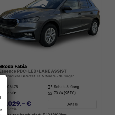
Skoda Fabia
Essence PDC+LED+LANE ASSIST
unverbindliche Lieferzeit: ca. 5 Monate
Neuwagen
Fahrzeugnr.
206478
Getriebe
Schalt. 5-Gang
Kraftstoff
Benzin
Leistung
70 kW (95 PS)
d
18.029,– €
Details
ie
incl. 19% MwSt.