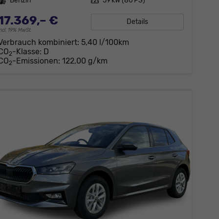
Kraftstoff
Benzin
Leistung
59 kW (80 PS)
17.369,– €
Details
incl. 19% MwSt.
Verbrauch kombiniert:
5,40 l/100km
CO
-Klasse:
D
2
CO
-Emissionen:
122,00 g/km
2