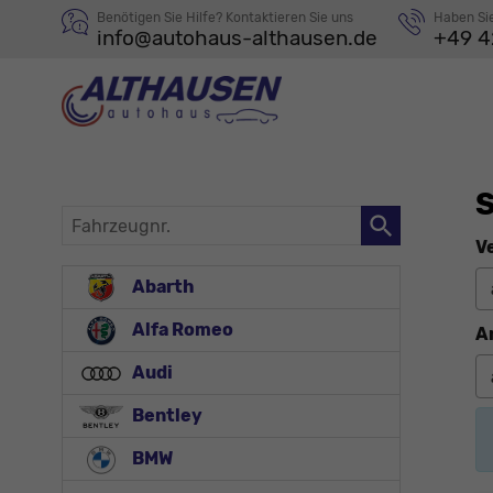
Benötigen Sie Hilfe? Kontaktieren Sie uns
Haben Si
info@autohaus-althausen.de
+49 4
S
Fahrzeugnr.
V
Abarth
Alfa Romeo
A
Audi
Bentley
BMW