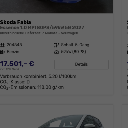
Skoda Fabia
Essence 1.0 MPI 80PS/59kW 5G 2027
unverbindliche Lieferzeit:
3 Monate
Neuwagen
Fahrzeugnr.
204848
Getriebe
Schalt. 5-Gang
Kraftstoff
Benzin
Leistung
59 kW (80 PS)
17.501,– €
Details
incl. 19% MwSt.
Verbrauch kombiniert:
5,20 l/100km
CO
-Klasse:
D
2
CO
-Emissionen:
118,00 g/km
2