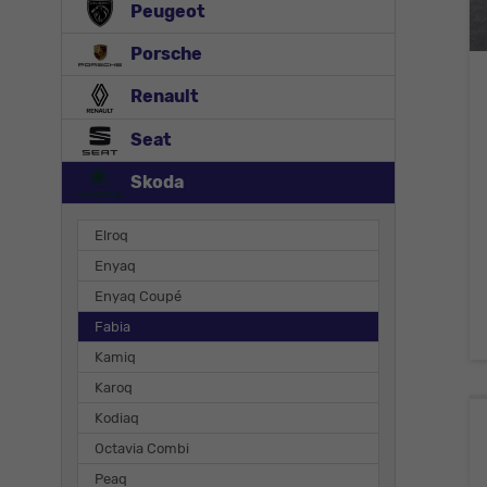
Peugeot
Porsche
Renault
Seat
Skoda
Elroq
Enyaq
Enyaq Coupé
Fabia
Kamiq
Karoq
Kodiaq
Octavia Combi
Peaq