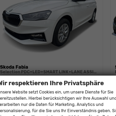
Skoda Fabia
Selection PDC+LED+SMART LINK+LANE ASSIST
unverbindliche Lieferzeit: ca. 5 Monate
Neuwagen
Wir respektieren Ihre Privatsphäre
Fahrzeugnr.
206480
Getriebe
Schalt. 5-Gang
nsere Website setzt Cookies ein, um unsere Dienste für Sie
Kraftstoff
Benzin
Leistung
59 kW (80 PS)
ereitzustellen. Hierbei berücksichtigen wir Ihre Auswahl un
17.919,– €
erarbeiten nur die Daten für Marketing, Analytics und
Details
ersonalisierung, für die Sie uns Ihr Einverständnis geben. S
incl. 19% MwSt.