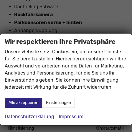
Dachreling Schwarz
Rückfahrkamera
Parksensoren vorne + hinten
Anhängerkupplung
16"" LM-Felgen mit Reifen 205/60R16
Wir respektieren Ihre Privatsphäre
Tagfahrlicht mit LED
Unsere Website setzt Cookies ein, um unsere Dienste
LED-Scheinwerfer
für Sie bereitzustellen. Hierbei berücksichtigen wir Ihre
Geschwindigkeitserkennung
Auswahl und verarbeiten nur die Daten für Marketing,
Anhängererkennung
Analytics und Personalisierung, für die Sie uns Ihr
Drehtloses Telefonladen
Einverständnis geben. Sie können Ihre Einwilligung
Garantieverlängerung: 5
jederzeit mit Wirkung für die Zukunft widerrufen.
Jahre / 100.000 KM
Alle akzeptieren
Einstellungen
Innen
Datenschutzerklärung
Impressum
Fensterheber
elektrisch
Klimatisierung
Klimaautomatik