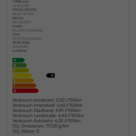
1.498 ccm
LEISTUNG
110 kW (150 PS)
KRAFTSTOFF
Benzin
KATEGORIE
Kombi
KILOMETERSTAND
2 km
ERSTZULASSUNG
19.05.2026
ZUSTAND
unfallfrei
Verbrauch kombiniert:
5,50 l/100km
Verbrauch Innenstadt:
6,60 l/100km
Verbrauch Stadtrand:
4,90 l/100km
Verbrauch Landstraße:
4,40 l/100km
Verbrauch Autobahn:
6,30 l/100km
CO
-Emissionen:
117,00 g/km
2
CO
-Klasse:
D
2