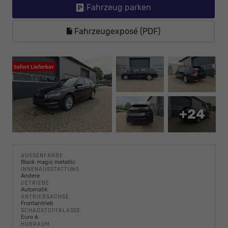
Fahrzeug parken
Fahrzeugexposé (PDF)
+24
AUSSENFARBE
Black magic metallic
INNENAUSSTATTUNG
Andere
GETRIEBE
Automatik
ANTRIEBSACHSE
Frontantrieb
SCHADSTOFFKLASSE
Euro 6
HUBRAUM