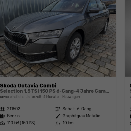
Skoda Octavia Combi
Selection 1,5 TSI 150 PS 6-Gang-4 Jahre Garantie-Anhängerkupplung schwenkbar-PDC vorne und hinten-Sitzheizung-Smart Link
unverbindliche Lieferzeit:
4 Monate
Neuwagen
Fahrzeugnr.
211502
Getriebe
Schalt. 6-Gang
Kraftstoff
Benzin
Außenfarbe
Graphitgrau Metallic
Leistung
110 kW (150 PS)
Kilometerstand
10 km