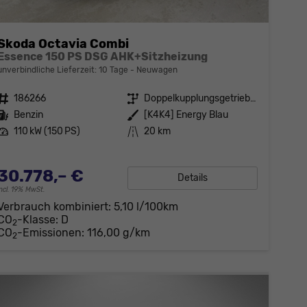
Skoda Octavia Combi
Essence 150 PS DSG AHK+Sitzheizung
unverbindliche Lieferzeit:
10 Tage
Neuwagen
Fahrzeugnr.
186266
Getriebe
Doppelkupplungsgetriebe (DSG)
Kraftstoff
Benzin
Außenfarbe
[K4K4] Energy Blau
Leistung
110 kW (150 PS)
Kilometerstand
20 km
30.778,– €
Details
incl. 19% MwSt.
Verbrauch kombiniert:
5,10 l/100km
CO
-Klasse:
D
2
CO
-Emissionen:
116,00 g/km
2