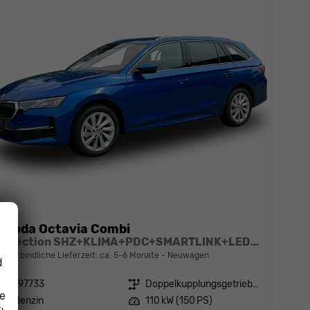
Skoda Octavia Combi
Selection SHZ+KLIMA+PDC+SMARTLINK+LED+16" ALU
unverbindliche Lieferzeit: ca. 5-6 Monate
Neuwagen
d
Fahrzeugnr.
197733
Getriebe
Doppelkupplungsgetriebe (DSG)
ie
Kraftstoff
Benzin
Leistung
110 kW (150 PS)