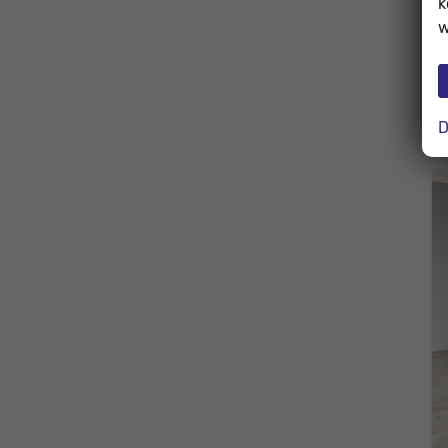
k
w
D