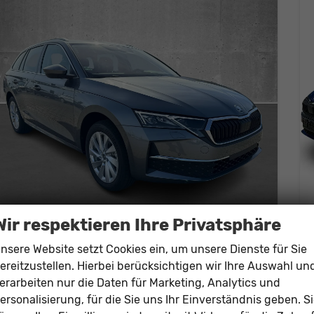
Wir respektieren Ihre Privatsphäre
Skoda Octavia Combi
Essence 1.5 eTSI mHEV 150PS/110kW DSG7 2026
nsere Website setzt Cookies ein, um unsere Dienste für Sie
unverbindliche Lieferzeit: Ca. 10 Wochen
Neuwagen
ereitzustellen. Hierbei berücksichtigen wir Ihre Auswahl un
erarbeiten nur die Daten für Marketing, Analytics und
Fahrzeugnr.
194555
Getriebe
Doppelkupplungsgetriebe (DSG)
ersonalisierung, für die Sie uns Ihr Einverständnis geben. S
Kraftstoff
Benzin
Leistung
110 kW (150 PS)