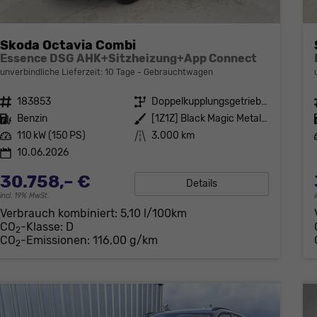
Skoda Octavia Combi
Essence DSG AHK+Sitzheizung+App Connect
unverbindliche Lieferzeit:
10 Tage
Gebrauchtwagen
Fahrzeugnr.
183853
Getriebe
Doppelkupplungsgetriebe (DSG)
Kraftstoff
Benzin
Außenfarbe
[1Z1Z] Black Magic Metallic
Leistung
110 kW (150 PS)
Kilometerstand
3.000 km
10.06.2026
30.758,– €
Details
incl. 19% MwSt.
Verbrauch kombiniert:
5,10 l/100km
CO
-Klasse:
D
2
CO
-Emissionen:
116,00 g/km
2