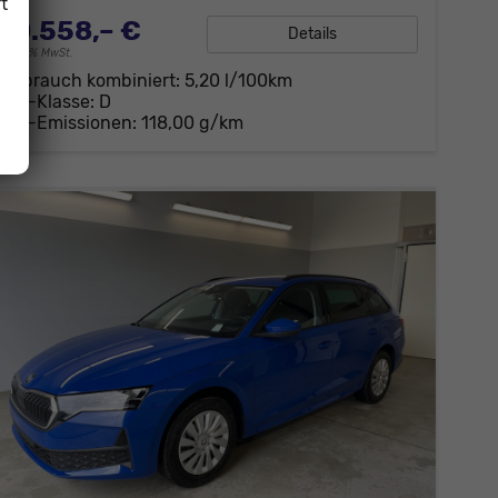
t
30.558,– €
Details
incl. 19% MwSt.
Verbrauch kombiniert:
5,20 l/100km
CO
-Klasse:
D
2
CO
-Emissionen:
118,00 g/km
2