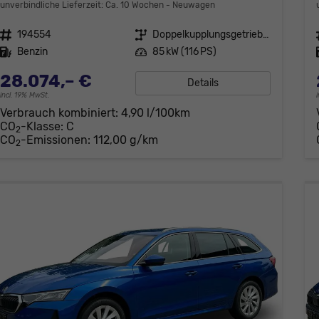
unverbindliche Lieferzeit: Ca. 10 Wochen
Neuwagen
Fahrzeugnr.
194554
Getriebe
Doppelkupplungsgetriebe (DSG)
Kraftstoff
Benzin
Leistung
85 kW (116 PS)
28.074,– €
Details
incl. 19% MwSt.
Verbrauch kombiniert:
4,90 l/100km
CO
-Klasse:
C
2
CO
-Emissionen:
112,00 g/km
2