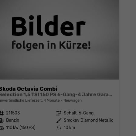
Skoda Octavia Combi
Selection 1,5 TSI 150 PS 6-Gang-4 Jahre Garantie-Anhängerkupplung schwenkbar-PDC vorne und hinten-Sitzheizung-Smart Link
unverbindliche Lieferzeit:
4 Monate
Neuwagen
Fahrzeugnr.
211503
Getriebe
Schalt. 6-Gang
Kraftstoff
Benzin
Außenfarbe
Smokey Diamond Metallic
Leistung
110 kW (150 PS)
Kilometerstand
10 km