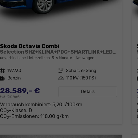
Skoda Octavia Combi
Selection SHZ+KLIMA+PDC+SMARTLINK+LED+16" ALU
unverbindliche Lieferzeit: ca. 5-6 Monate
Neuwagen
Fahrzeugnr.
197730
Getriebe
Schalt. 6-Gang
Kraftstoff
Benzin
Leistung
110 kW (150 PS)
28.589,– €
Details
incl. 19% MwSt.
Verbrauch kombiniert:
5,20 l/100km
CO
-Klasse:
D
2
CO
-Emissionen:
118,00 g/km
2