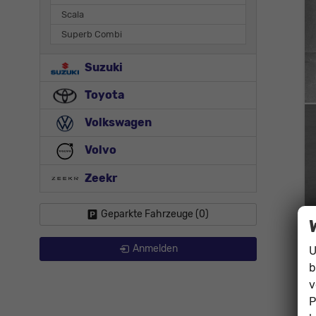
Scala
Superb Combi
Suzuki
Toyota
Volkswagen
Volvo
Zeekr
Geparkte Fahrzeuge (
0
)
Anmelden
U
b
v
P