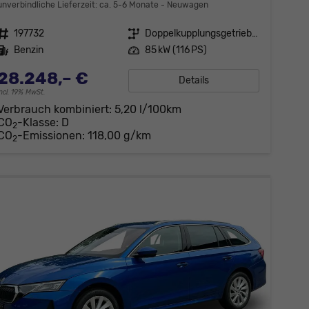
unverbindliche Lieferzeit: ca. 5-6 Monate
Neuwagen
Fahrzeugnr.
197732
Getriebe
Doppelkupplungsgetriebe (DSG)
Kraftstoff
Benzin
Leistung
85 kW (116 PS)
28.248,– €
Details
incl. 19% MwSt.
Verbrauch kombiniert:
5,20 l/100km
CO
-Klasse:
D
2
CO
-Emissionen:
118,00 g/km
2