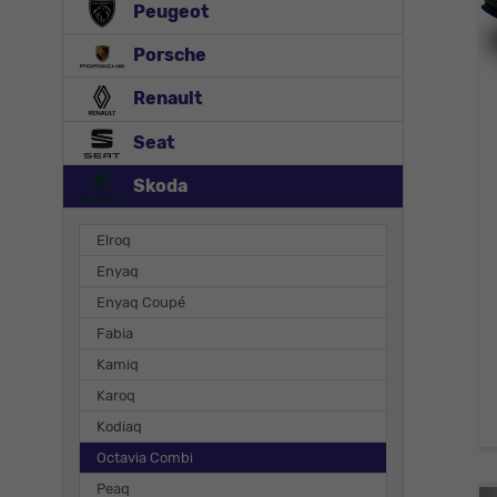
Peugeot
Porsche
Renault
Seat
Skoda
Elroq
Enyaq
Enyaq Coupé
Fabia
Kamiq
Karoq
Kodiaq
Octavia Combi
Peaq