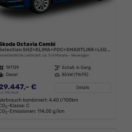
Skoda Octavia Combi
Selection SHZ+KLIMA+PDC+SMARTLINK+LED+16" ALU
unverbindliche Lieferzeit: ca. 5-6 Monate
Neuwagen
Fahrzeugnr.
197729
Getriebe
Schalt. 6-Gang
Kraftstoff
Diesel
Leistung
85 kW (116 PS)
29.447,– €
Details
incl. 19% MwSt.
Verbrauch kombiniert:
4,40 l/100km
CO
-Klasse:
C
2
CO
-Emissionen:
114,00 g/km
2