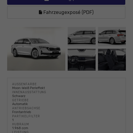
Fahrzeugexposé (PDF)
AUSSENFARBE
Moon-Weiß Perleffekt
INNENAUSSTATTUNG
Schwarz
GETRIEBE
Automatik
ANTRIEBSACHSE
Frontantrieb
PARTIKELFILTER
1
HUBRAUM
1.968 ccm
LEISTUNG