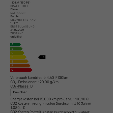
110 kW (150 PS)
KRAFTSTOFF
Diesel
KATEGORIE
Kombi
KILOMETERSTAND
10 km
ERSTZULASSUNG
31.07.2026
ZUSTAND
unfallfrei
Verbrauch kombiniert:
4,60 l/100km
CO
-Emissionen:
120,00 g/km
2
CO
-Klasse:
D
2
Download
Energiekosten bei 15.000 km pro Jahr:
1.110,90 €
CO2 Kosten (niedrig)
:
(Kosten Durchschnitt 10 Jahre)
1.080,- €
CO2 Kosten (mittel)
:
(Kosten Durchschnitt 10 Jahre)