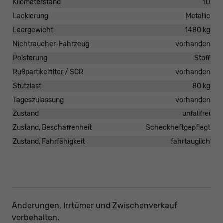
Kilometerstand
10
Lackierung
Metallic
Leergewicht
1480 kg
Nichtraucher-Fahrzeug
vorhanden
Polsterung
Stoff
Rußpartikelfilter / SCR
vorhanden
Stützlast
80 kg
Tageszulassung
vorhanden
Zustand
unfallfrei
Zustand, Beschaffenheit
Scheckheftgepflegt
Zustand, Fahrfähigkeit
fahrtauglich
Änderungen, Irrtümer und Zwischenverkauf
vorbehalten.