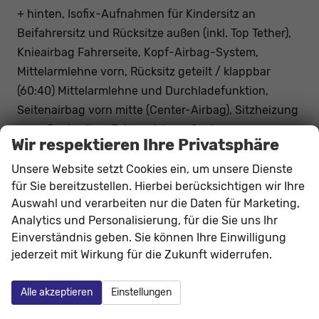
+ hinten, Isofix-Aufnahmen für Kindersitz an
Beifahrersitz und Rücksitze außen (inkl. Top Tether),
Knieairbag Fahrerseite, Kopf-Airbag-System,
Mittelarmlehne vorn, Rücksitz geteilt / klappbar
(60:40) Mittelarmlehne und Durchladefunktion,
Seitenairbag vorn mitte (Center-Airbag), Sitzheizung
vorn, Dachreling, Fahrassistenz-System:
Wir respektieren Ihre Privatsphäre
Auffahrwarnsystem mit City-Notbremsfunktion
(Frontradar-Assistent), Fahrassistenz-System:
Unsere Website setzt Cookies ein, um unsere Dienste
für Sie bereitzustellen. Hierbei berücksichtigen wir Ihre
Berganfahr-Assistent (Hill-Holder), Fahrassistenz-
Auswahl und verarbeiten nur die Daten für Marketing,
System: Intelligente Geschwindigkeitsanpassung
Analytics und Personalisierung, für die Sie uns Ihr
(ISA) inkl. Speed-Limiter, Fahrassistenz-System:
Einverständnis geben. Sie können Ihre Einwilligung
Verkehrszeichenerkennung, Servolenkung
jederzeit mit Wirkung für die Zukunft widerrufen.
elektronisch (Servotronic), Außenspiegel elektr.
anklappbar, Außenspiegel elektr. verstell- und
Alle akzeptieren
Einstellungen
heizbar, Außenspiegel mit Abblendautomatik, links,