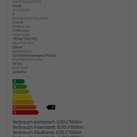
ANTRIEBSACHSE
Allrad
ZYLINDER
4
SCHADSTOFFKLASSE
Euro 6
HUBRAUM
1.998 ccm
LEISTUNG
110 kW (150 PS)
KRAFTSTOFF
Diesel
KATEGORIE
SUV/Geländewagen/Pickup
KILOMETERSTAND
10 km
ZUSTAND
unfallfrei
Verbrauch kombiniert:
5,90 l/100km
Verbrauch Innenstadt:
8,00 l/100km
Verbrauch Stadtrand:
6,00 l/100km