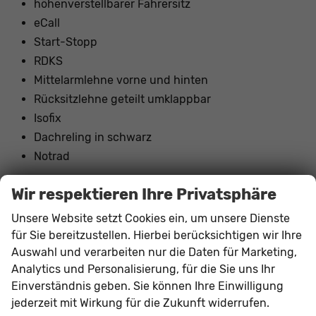
höhenverstellbarer Fahrersitz
eCall
Start-Stopp
RDKS
Mittelarmlehne vorne und hinten
Rücksitzlehne geteilt umklappbar
Isofix
Dachreling in schwarz
Notrad
Wir respektieren Ihre Privatsphäre
Innen
Unsere Website setzt Cookies ein, um unsere Dienste
Armlehnen
Mittelarmlehne, Vorne und hinten
für Sie bereitzustellen. Hierbei berücksichtigen wir Ihre
Fensterheber
elektrisch 4-fach
Auswahl und verarbeiten nur die Daten für Marketing,
Gepäckraumabtrennung
vorhanden
Analytics und Personalisierung, für die Sie uns Ihr
Klimatisierung
2-Zonen-Klimaautomatik
Einverständnis geben. Sie können Ihre Einwilligung
Lenkrad
jederzeit mit Wirkung für die Zukunft widerrufen.
in Leder, höhenverstellbar, mit Multifunktionen, mit