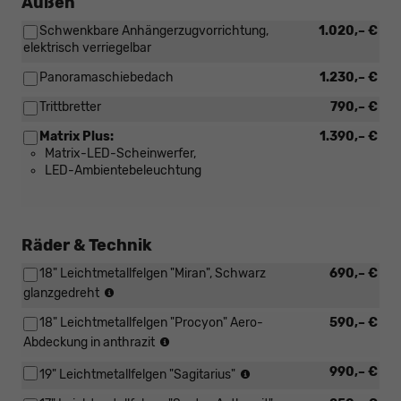
Außen
Schwenkbare Anhängerzugvorrichtung,
1.020,– €
elektrisch verriegelbar
Panoramaschiebedach
1.230,– €
Trittbretter
790,– €
Matrix Plus:
1.390,– €
Matrix-LED-Scheinwerfer,
LED-Ambientebeleuchtung
Räder & Technik
18" Leichtmetallfelgen "Miran", Schwarz
690,– €
Reifen:
glanzgedreht
215/50
18" Leichtmetallfelgen "Procyon" Aero-
590,– €
R18
Reifen:
(4x2),
Abdeckung in anthrazit
215/50
225/50
Reifen:
990,– €
R18
19" Leichtmetallfelgen "Sagitarius"
R18
225/40
(4x2),
(4x4)