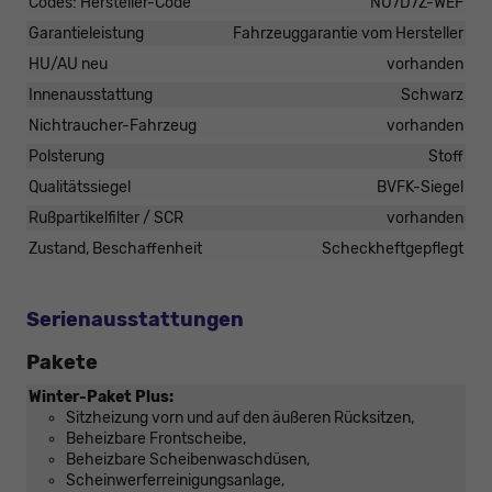
Codes: Hersteller-Code
NU7D7Z-WEF
Garantieleistung
Fahrzeuggarantie vom Hersteller
HU/AU neu
vorhanden
Innenausstattung
Schwarz
Nichtraucher-Fahrzeug
vorhanden
Polsterung
Stoff
Qualitätssiegel
BVFK-Siegel
Rußpartikelfilter / SCR
vorhanden
Zustand, Beschaffenheit
Scheckheftgepflegt
Serienausstattungen
Pakete
Winter-Paket Plus:
Sitzheizung vorn und auf den äußeren Rücksitzen,
Beheizbare Frontscheibe,
Beheizbare Scheibenwaschdüsen,
Scheinwerferreinigungsanlage,