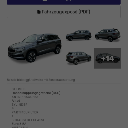
Fahrzeugexposé (PDF)
+14
Beispielbilder, ggf. teilweise mit Sonderausstattung
GETRIEBE
Doppelkupplungsgetriebe (DSG)
ANTRIEBSACHSE
Allrad
ZYLINDER
4
PARTIKELFILTER
1
SCHADSTOFFKLASSE
Euro 6 EA
HUBRAUM