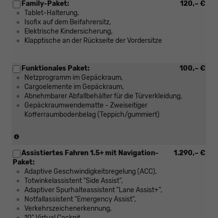
Family-Paket:
120,– €
Tablet-Halterung,
Isofix auf dem Beifahrersitz,
Elektrische Kindersicherung,
Klapptische an der Rückseite der Vordersitze
Funktionales Paket:
100,– €
Netzprogramm im Gepäckraum,
Cargoelemente im Gepäckraum,
Abnehmbarer Abfallbehälter für die Türverkleidung,
Gepäckraumwendematte - Zweiseitiger
Kofferraumbodenbelag (Teppich/gummiert)
(Nicht
in
Assistiertes Fahren 1.5+ mit Navigation-
1.290,– €
Verbindung
Paket:
mit:
Adaptive Geschwindigkeitsregelung (ACC),
[PKP]
Totwinkelassistent "Side Assist",
Variabler
Adaptiver Spurhalteassistent "Lane Assist+",
Ladeboden
Notfallassistent "Emergency Assist",
im
Verkehrszeichenerkennung,
Gepäckraum)
10" Virtual Cockpit,