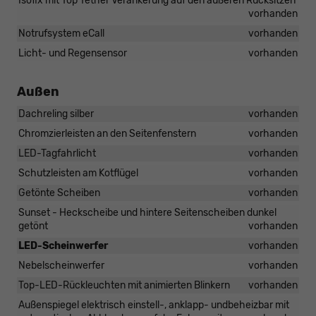
Isofix mit Top Tether Verankerung auf den äußeren Rücksitzen
vorhanden
Notrufsystem eCall
vorhanden
Licht- und Regensensor
vorhanden
Außen
Dachreling silber
vorhanden
Chromzierleisten an den Seitenfenstern
vorhanden
LED-Tagfahrlicht
vorhanden
Schutzleisten am Kotflügel
vorhanden
Getönte Scheiben
vorhanden
Sunset - Heckscheibe und hintere Seitenscheiben dunkel
getönt
vorhanden
LED-Scheinwerfer
vorhanden
Nebelscheinwerfer
vorhanden
Top-LED-Rückleuchten mit animierten Blinkern
vorhanden
Außenspiegel elektrisch einstell-, anklapp- undbeheizbar mit