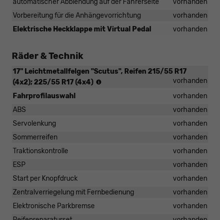
automatischer Abblendung auf der Fahrerseite
vorhanden
Vorbereitung für die Anhängevorrichtung
vorhanden
Elektrische Heckklappe mit Virtual Pedal
vorhanden
Räder & Technik
17" Leichtmetallfelgen "Scutus", Reifen 215/55 R17
Reifen:
vorhanden
(4x2); 225/55 R17 (4x4)
215/55
Fahrprofilauswahl
vorhanden
R17
(4x2),
ABS
vorhanden
225/55
Servolenkung
vorhanden
R17
(4x4)
Sommerreifen
vorhanden
Traktionskontrolle
vorhanden
ESP
vorhanden
Start per Knopfdruck
vorhanden
Zentralverriegelung mit Fernbedienung
vorhanden
Elektronische Parkbremse
vorhanden
Reifenreparaturset
vorhanden