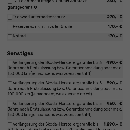
17" Leichtmetallfelgen "Scutus Anthrazit"
250,– €
R19
225/50
Reifen:
(4x2),
glanzgedreht
R18
215/55
225/45
(4x4)
Triebwerkunterbodenschutz
270,– €
R17
R19
(4x2),
(4x4)
Reserverad nicht in voller Größe
170,– €
225/55
R17
Notrad
170,– €
(4x4)
Sonstiges
Verlängerung der Skoda-Herstellergarantie bis 3
490,– €
Jahre nach Erstzulassung bzw. Garantieanmeldung oder max.
150.000 km (je nachdem, was zuerst eintrifft)
Verlängerung der Skoda-Herstellergarantie bis 5
590,– €
Jahre nach Erstzulassung bzw. Garantieanmeldung oder max.
100.000 km (je nachdem, was zuerst eintrifft)
Verlängerung der Skoda-Herstellergarantie bis 5
950,– €
Jahre nach Erstzulassung bzw. Garantieanmeldung oder max.
150.000 km (je nachdem, was zuerst eintrifft)
Verlängerung der Skoda-Herstellergarantie bis
1.290,– €
5 Jahre nach Erstzulassung bzw. Garantieanmeldung oder