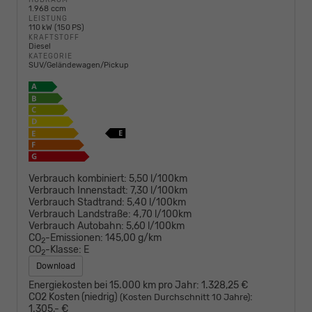
1.968 ccm
LEISTUNG
110 kW (150 PS)
KRAFTSTOFF
Diesel
KATEGORIE
SUV/Geländewagen/Pickup
Verbrauch kombiniert:
5,50 l/100km
Verbrauch Innenstadt:
7,30 l/100km
Verbrauch Stadtrand:
5,40 l/100km
Verbrauch Landstraße:
4,70 l/100km
Verbrauch Autobahn:
5,60 l/100km
CO
-Emissionen:
145,00 g/km
2
CO
-Klasse:
E
2
Download
Energiekosten bei 15.000 km pro Jahr:
1.328,25 €
CO2 Kosten (niedrig)
:
(Kosten Durchschnitt 10 Jahre)
1.305,- €