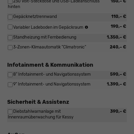
230 Volt-Steckdose und USB-Ladeanschluss
150,– €
hinten
Gepäcknetztrennwand
110,– €
(Nicht
190,– €
Variabler Ladeboden im Gepäckraum
in
Standheizung mit Fernbedienung
1.350,– €
Verbindung
mit:
3-Zonen-Klimaautomatik "Climatronic"
240,– €
[W5K]
Funktionales
Paket
Infotainment & Kommunikation
und
[PJA]
8" Infotainment- und Navigationssystem
590,– €
Reserverad
nicht
9" Infotainment- und Navigationssystem
1.390,– €
in
voller
Größe)
Sicherheit & Assistenz
Diebstahlwarnanlage mit
390,– €
Innenraumüberwachung für Kessy