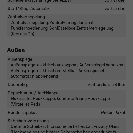
Scheibenwaschanlage beheizbar
vorhanden
Start/Stop-Automatik
vorhanden
Zentralverriegelung
Zentralverriegelung, Zentralverriegelung mit
Funkfernbedienung, Schlüssellose Zentralverriegelung
(Keyless Go)
Außen
Außenspiegel
Außenspiegel elektrisch anklappbar, Außenspiegel beheizbar,
Außenspiegel elektrisch verstellbar, Außenspiegel
automatisch abblendend
Dachreling
vorhanden, in Silber
Gepäckraum-/Heckklappe
Elektrische Heckklappe, Komfortöffnung Heckklappe
(Virtuelles Pedal)
Herstellerpaket
Winter-Paket
Scheiben, Verglasung
Getönte Scheiben, Frontscheibe beheizbar, Privacy Glass
(Heckscheibe und hintere Seitenscheiben abgedunkelt)