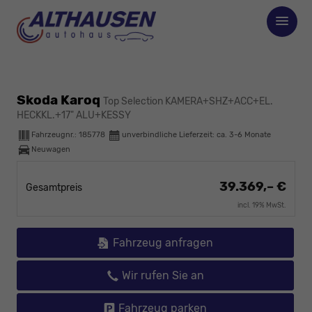
Skoda Karoq
Top Selection KAMERA+SHZ+ACC+EL.
HECKKL.+17" ALU+KESSY
Fahrzeugnr.:
185778
unverbindliche Lieferzeit: ca. 3-6 Monate
Neuwagen
39.369,– €
Gesamtpreis
incl. 19% MwSt.
Fahrzeug anfragen
Wir rufen Sie an
Fahrzeug parken