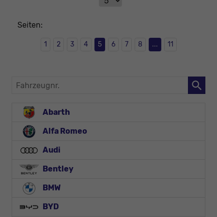
Seiten:
1
2
3
4
5
6
7
8
...
11
Fahrzeugnr.
Abarth
Alfa Romeo
Audi
Bentley
BMW
BYD