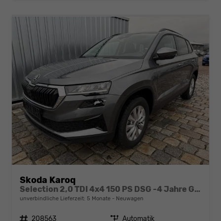
Skoda Karoq
Selection 2,0 TDI 4x4 150 PS DSG -4 Jahre Garantie-Anhängerkupplung-Rückfahrkamera-2x PDC-AppleCarPlay-AndroidAuto-Tempomat-2-Zonen Climatronic-16''Alu
unverbindliche Lieferzeit:
5 Monate
Neuwagen
Fahrzeugnr.
208563
Getriebe
Automatik