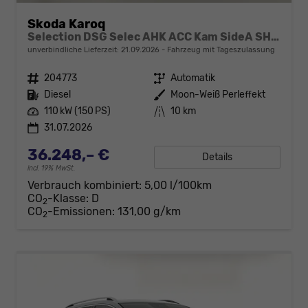
Skoda Karoq
Selection DSG Selec AHK ACC Kam SideA SHZv/h Kessy
unverbindliche Lieferzeit:
21.09.2026
Fahrzeug mit Tageszulassung
Fahrzeugnr.
204773
Getriebe
Automatik
Kraftstoff
Diesel
Außenfarbe
Moon-Weiß Perleffekt
Leistung
110 kW (150 PS)
Kilometerstand
10 km
31.07.2026
36.248,– €
Details
incl. 19% MwSt.
Verbrauch kombiniert:
5,00 l/100km
CO
-Klasse:
D
2
CO
-Emissionen:
131,00 g/km
2