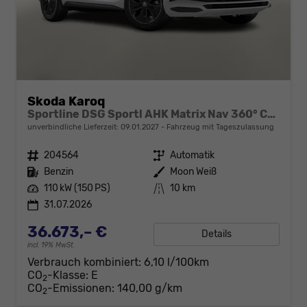
Skoda Karoq
Sportline DSG Sportl AHK Matrix Nav 360° Canton ACC
unverbindliche Lieferzeit:
09.01.2027
Fahrzeug mit Tageszulassung
Fahrzeugnr.
204564
Getriebe
Automatik
Kraftstoff
Benzin
Außenfarbe
Moon Weiß
Leistung
110 kW (150 PS)
Kilometerstand
10 km
31.07.2026
36.673,– €
Details
incl. 19% MwSt.
Verbrauch kombiniert:
6,10 l/100km
CO
-Klasse:
E
2
CO
-Emissionen:
140,00 g/km
2