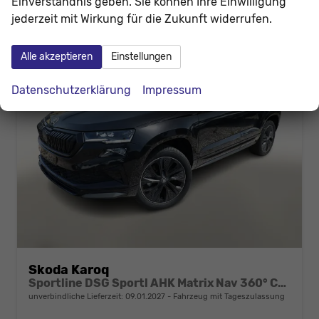
Einverständnis geben. Sie können Ihre Einwilligung
jederzeit mit Wirkung für die Zukunft widerrufen.
Alle akzeptieren
Einstellungen
Datenschutzerklärung
Impressum
Skoda Karoq
Sportline DSG Sportl AHK Matrix Nav 360° Canton ACC
unverbindliche Lieferzeit:
09.01.2027
Fahrzeug mit Tageszulassung