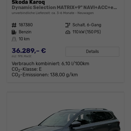
Skoda Karoq
Dynamic Selection MATRIX+9" NAVI+ACC+eHK+KAMERA+SHZ+18" ALU
unverbindliche Lieferzeit: ca. 3-6 Monate
Neuwagen
Fahrzeugnr.
187380
Getriebe
Schalt. 6-Gang
Kraftstoff
Benzin
Leistung
110 kW (150 PS)
Kilometerstand
10 km
36.289,– €
Details
incl. 19% MwSt.
Verbrauch kombiniert:
6,10 l/100km
CO
-Klasse:
E
2
CO
-Emissionen:
138,00 g/km
2