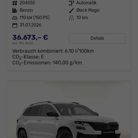
Fahrzeugnr.
204555
Getriebe
Automatik
Kraftstoff
Benzin
Außenfarbe
Black Magic
Leistung
110 kW (150 PS)
Kilometerstand
10 km
31.07.2026
36.673,– €
Details
incl. 19% MwSt.
Verbrauch kombiniert:
6,10 l/100km
CO
-Klasse:
E
2
CO
-Emissionen:
140,00 g/km
2