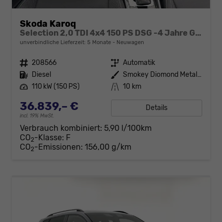
Skoda Karoq
Selection 2,0 TDI 4x4 150 PS DSG -4 Jahre Garantie-Anhängerkupplung-Rückfahrkamera-2x PDC-AppleCarPlay-AndroidAuto-Tempomat-2-Zonen Climatronic-16''Alu
unverbindliche Lieferzeit:
5 Monate
Neuwagen
Fahrzeugnr.
208566
Getriebe
Automatik
Kraftstoff
Diesel
Außenfarbe
Smokey Diomond Metallic
Leistung
110 kW (150 PS)
Kilometerstand
10 km
36.839,– €
Details
incl. 19% MwSt.
Verbrauch kombiniert:
5,90 l/100km
CO
-Klasse:
F
2
CO
-Emissionen:
156,00 g/km
2