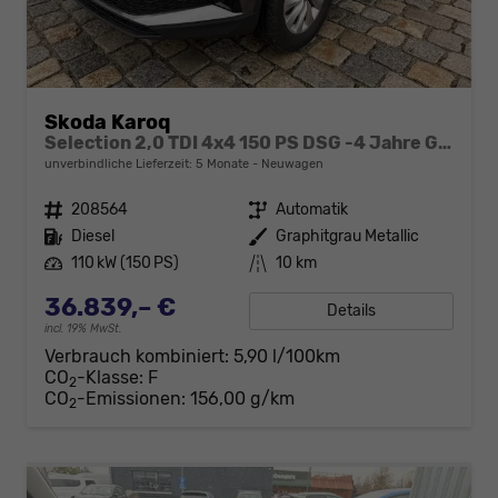
Skoda Karoq
Selection 2,0 TDI 4x4 150 PS DSG -4 Jahre Garantie-Anhängerkupplung-Rückfahrkamera-2x PDC-AppleCarPlay-AndroidAuto-Tempomat-2-Zonen Climatronic-16''Alu
unverbindliche Lieferzeit:
5 Monate
Neuwagen
Fahrzeugnr.
208564
Getriebe
Automatik
Kraftstoff
Diesel
Außenfarbe
Graphitgrau Metallic
Leistung
110 kW (150 PS)
Kilometerstand
10 km
36.839,– €
Details
incl. 19% MwSt.
Verbrauch kombiniert:
5,90 l/100km
CO
-Klasse:
F
2
CO
-Emissionen:
156,00 g/km
2