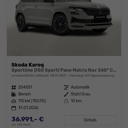
Skoda Karoq
Sportline DSG Sportl Pano Matrix Nav 360° Canton ACC
unverbindliche Lieferzeit:
09.01.2027
Fahrzeug mit Tageszulassung
Fahrzeugnr.
204551
Getriebe
Automatik
Kraftstoff
Benzin
Außenfarbe
Stahl Grau
Leistung
110 kW (150 PS)
Kilometerstand
10 km
31.07.2026
36.991,– €
Details
incl. 19% MwSt.