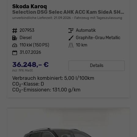
Skoda Karoq
Selection DSG Selec AHK ACC Kam SideA SHZv/h Kessy
unverbindliche Lieferzeit:
21.09.2026
Fahrzeug mit Tageszulassung
Fahrzeugnr.
207953
Getriebe
Automatik
Kraftstoff
Diesel
Außenfarbe
Graphite-Grau Metallic
Leistung
110 kW (150 PS)
Kilometerstand
10 km
31.07.2026
36.248,– €
Details
incl. 19% MwSt.
Verbrauch kombiniert:
5,00 l/100km
CO
-Klasse:
D
2
CO
-Emissionen:
131,00 g/km
2