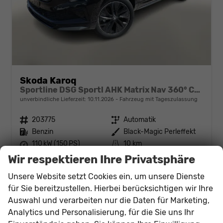
Skoda Karoq
Sportline DSG Sportl AHK Matrix Nav 360° Canton ACC
unverbindliche Lieferzeit:
10.11.2026
Fahrzeug mit Tageszulassung
Fahrzeugnr.
203775
Getriebe
Automatik
Kraftstoff
Benzin
Außenfarbe
Black-Magic Perleffekt
Leistung
110 kW (150 PS)
Kilometerstand
10 km
31.07.2026
Wir respektieren Ihre Privatsphäre
36.673,– €
Unsere Website setzt Cookies ein, um unsere Dienste
Details
incl. 19% MwSt.
für Sie bereitzustellen. Hierbei berücksichtigen wir Ihre
Verbrauch kombiniert:
6,10 l/100km
Auswahl und verarbeiten nur die Daten für Marketing,
CO
-Klasse:
E
2
Analytics und Personalisierung, für die Sie uns Ihr
CO
-Emissionen:
140,00 g/km
2