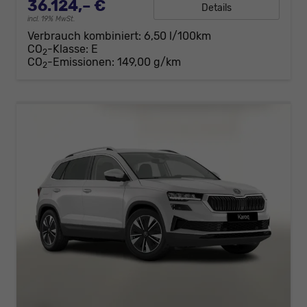
36.124,– €
Details
incl. 19% MwSt.
Verbrauch kombiniert:
6,50 l/100km
CO
-Klasse:
E
2
CO
-Emissionen:
149,00 g/km
2