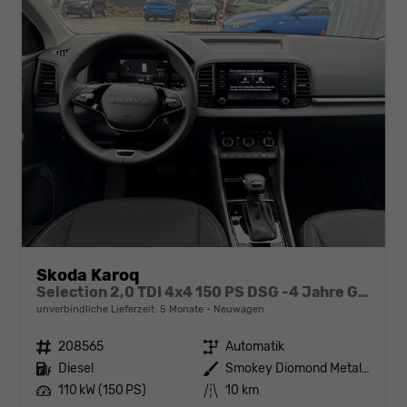
Skoda Karoq
Selection 2,0 TDI 4x4 150 PS DSG -4 Jahre Garantie-Anhängerkupplung-Rückfahrkamera-2x PDC-AppleCarPlay-AndroidAuto-Tempomat-2-Zonen Climatronic-16''Alu
unverbindliche Lieferzeit:
5 Monate
Neuwagen
Fahrzeugnr.
208565
Getriebe
Automatik
Kraftstoff
Diesel
Außenfarbe
Smokey Diomond Metallic
Leistung
110 kW (150 PS)
Kilometerstand
10 km