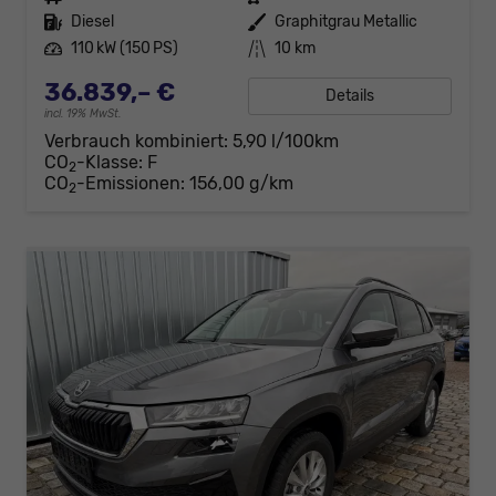
Kraftstoff
Diesel
Außenfarbe
Graphitgrau Metallic
Leistung
110 kW (150 PS)
Kilometerstand
10 km
36.839,– €
Details
incl. 19% MwSt.
Verbrauch kombiniert:
5,90 l/100km
CO
-Klasse:
F
2
CO
-Emissionen:
156,00 g/km
2