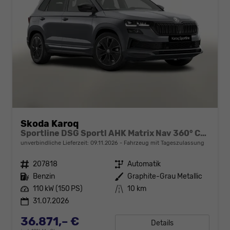
Skoda Karoq
Sportline DSG Sportl AHK Matrix Nav 360° Canton ACC
unverbindliche Lieferzeit:
09.11.2026
Fahrzeug mit Tageszulassung
Fahrzeugnr.
207818
Getriebe
Automatik
Kraftstoff
Benzin
Außenfarbe
Graphite-Grau Metallic
Leistung
110 kW (150 PS)
Kilometerstand
10 km
31.07.2026
36.871,– €
Details