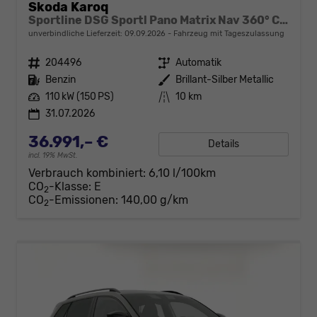
Skoda Karoq
Sportline DSG Sportl Pano Matrix Nav 360° Canton ACC
unverbindliche Lieferzeit:
09.09.2026
Fahrzeug mit Tageszulassung
Fahrzeugnr.
204496
Getriebe
Automatik
Kraftstoff
Benzin
Außenfarbe
Brillant-Silber Metallic
Leistung
110 kW (150 PS)
Kilometerstand
10 km
31.07.2026
36.991,– €
Details
incl. 19% MwSt.
Verbrauch kombiniert:
6,10 l/100km
CO
-Klasse:
E
2
CO
-Emissionen:
140,00 g/km
2