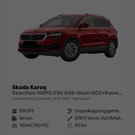
Skoda Karoq
Selection 150PS DSG AHK+Navi+ACC+Kamera+Kessy+Sitzheizung+GV5+Ambiente
unverbindliche Lieferzeit:
25.01.2027
Neuwagen
Fahrzeugnr.
206793
Getriebe
Doppelkupplungsgetriebe (DSG)
Kraftstoff
Benzin
Außenfarbe
[K1K1] Velvet-Rot Metallic
Leistung
110 kW (150 PS)
Kilometerstand
20 km