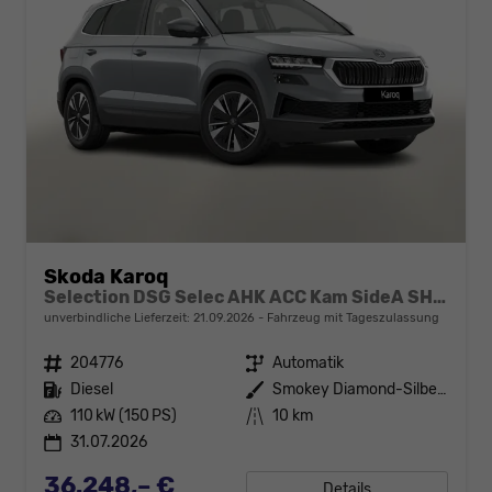
Skoda Karoq
Selection DSG Selec AHK ACC Kam SideA SHZv/h Kessy
unverbindliche Lieferzeit:
21.09.2026
Fahrzeug mit Tageszulassung
Fahrzeugnr.
204776
Getriebe
Automatik
Kraftstoff
Diesel
Außenfarbe
Smokey Diamond-Silber Metallic
Leistung
110 kW (150 PS)
Kilometerstand
10 km
31.07.2026
36.248,– €
Details