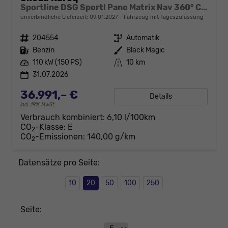
Sportline DSG Sportl Pano Matrix Nav 360° Canton ACC
unverbindliche Lieferzeit:
09.01.2027
Fahrzeug mit Tageszulassung
Fahrzeugnr.
204554
Getriebe
Automatik
Kraftstoff
Benzin
Außenfarbe
Black Magic
Leistung
110 kW (150 PS)
Kilometerstand
10 km
31.07.2026
36.991,– €
Details
incl. 19% MwSt.
Verbrauch kombiniert:
6,10 l/100km
CO
-Klasse:
E
2
CO
-Emissionen:
140,00 g/km
2
Datensätze pro Seite:
10
20
50
100
250
Seite: