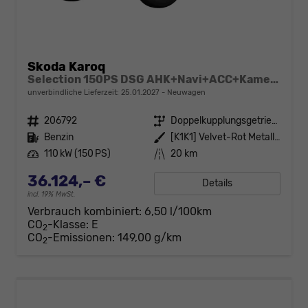
Skoda Karoq
Selection 150PS DSG AHK+Navi+ACC+Kamera+Kessy+Sitzheizung+GV5+Ambiente
unverbindliche Lieferzeit:
25.01.2027
Neuwagen
Fahrzeugnr.
206792
Getriebe
Doppelkupplungsgetriebe (DSG)
Kraftstoff
Benzin
Außenfarbe
[K1K1] Velvet-Rot Metallic
Leistung
110 kW (150 PS)
Kilometerstand
20 km
36.124,– €
Details
incl. 19% MwSt.
Verbrauch kombiniert:
6,50 l/100km
CO
-Klasse:
E
2
CO
-Emissionen:
149,00 g/km
2