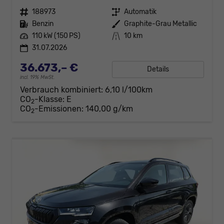
Fahrzeugnr.
188973
Getriebe
Automatik
Kraftstoff
Benzin
Außenfarbe
Graphite-Grau Metallic
Leistung
110 kW (150 PS)
Kilometerstand
10 km
31.07.2026
36.673,– €
Details
incl. 19% MwSt.
Verbrauch kombiniert:
6,10 l/100km
CO
-Klasse:
E
2
CO
-Emissionen:
140,00 g/km
2