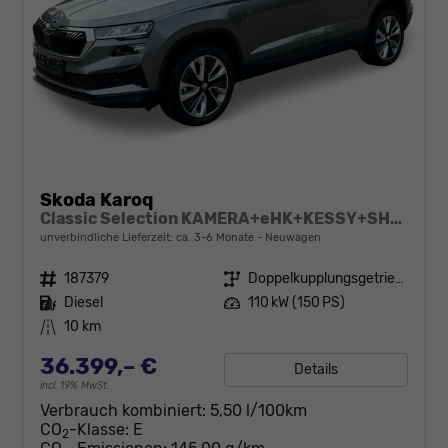
Skoda Karoq
Classic Selection KAMERA+eHK+KESSY+SHZ+SMARTLINK+LED+16" ALU
unverbindliche Lieferzeit: ca. 3-6 Monate
Neuwagen
Fahrzeugnr.
187379
Getriebe
Doppelkupplungsgetriebe (DSG)
Kraftstoff
Diesel
Leistung
110 kW (150 PS)
Kilometerstand
10 km
36.399,– €
Details
incl. 19% MwSt.
Verbrauch kombiniert:
5,50 l/100km
CO
-Klasse:
E
2