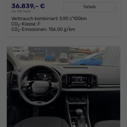
36.839,– €
Details
incl. 19% MwSt.
Verbrauch kombiniert:
5,90 l/100km
CO
-Klasse:
F
2
CO
-Emissionen:
156,00 g/km
2