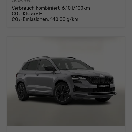
incl. 19% MwSt.
Verbrauch kombiniert:
6,10 l/100km
CO
-Klasse:
E
2
CO
-Emissionen:
140,00 g/km
2