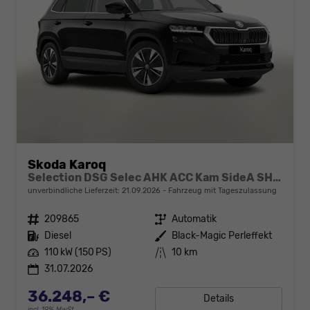
Skoda Karoq
Selection DSG Selec AHK ACC Kam SideA SHZv/h Kessy
unverbindliche Lieferzeit:
21.09.2026
Fahrzeug mit Tageszulassung
Fahrzeugnr.
209865
Getriebe
Automatik
Kraftstoff
Diesel
Außenfarbe
Black-Magic Perleffekt
Leistung
110 kW (150 PS)
Kilometerstand
10 km
31.07.2026
36.248,– €
Details
incl. 19% MwSt.