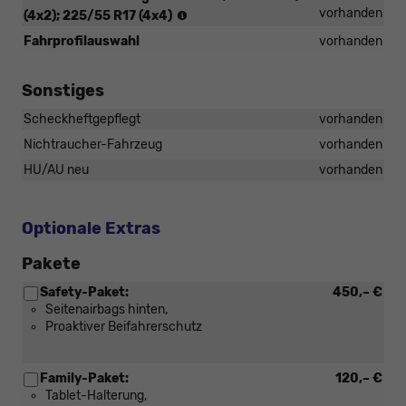
Reifen:
vorhanden
(4x2); 225/55 R17 (4x4)
215/55
Fahrprofilauswahl
vorhanden
R17
(4x2),
225/55
Sonstiges
R17
(4x4)
Scheckheftgepflegt
vorhanden
Nichtraucher-Fahrzeug
vorhanden
HU/AU neu
vorhanden
Optionale Extras
Pakete
Safety-Paket:
450,– €
Seitenairbags hinten,
Proaktiver Beifahrerschutz
Family-Paket:
120,– €
Tablet-Halterung,