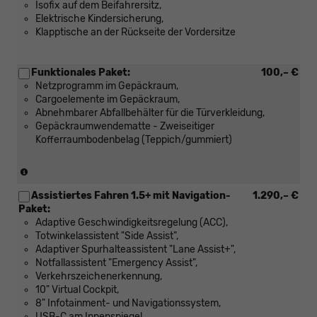
Isofix auf dem Beifahrersitz,
Elektrische Kindersicherung,
Klapptische an der Rückseite der Vordersitze
Funktionales Paket:
100,– €
Netzprogramm im Gepäckraum,
Cargoelemente im Gepäckraum,
Abnehmbarer Abfallbehälter für die Türverkleidung,
Gepäckraumwendematte - Zweiseitiger
Kofferraumbodenbelag (Teppich/gummiert)
(Nicht
in
Assistiertes Fahren 1.5+ mit Navigation-
1.290,– €
Verbindung
Paket:
mit:
Adaptive Geschwindigkeitsregelung (ACC),
[PKP]
Totwinkelassistent "Side Assist",
Variabler
Adaptiver Spurhalteassistent "Lane Assist+",
Ladeboden
Notfallassistent "Emergency Assist",
im
Verkehrszeichenerkennung,
Gepäckraum)
10" Virtual Cockpit,
8" Infotainment- und Navigationssystem,
USB-C am Innenspiegel