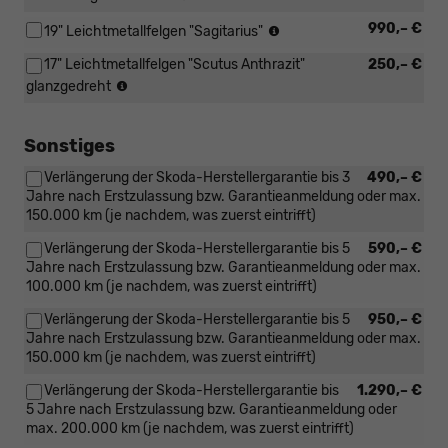
215/50
225/50
Reifen:
990,– €
R18
19" Leichtmetallfelgen "Sagitarius"
R18
225/40
(4x2),
(4x4)
17" Leichtmetallfelgen "Scutus Anthrazit"
250,– €
R19
225/50
Reifen:
(4x2),
glanzgedreht
R18
215/55
225/45
(4x4)
R17
R19
(4x2),
(4x4)
Sonstiges
225/55
Verlängerung der Skoda-Herstellergarantie bis 3
490,– €
R17
Jahre nach Erstzulassung bzw. Garantieanmeldung oder max.
(4x4)
150.000 km (je nachdem, was zuerst eintrifft)
Verlängerung der Skoda-Herstellergarantie bis 5
590,– €
Jahre nach Erstzulassung bzw. Garantieanmeldung oder max.
100.000 km (je nachdem, was zuerst eintrifft)
Verlängerung der Skoda-Herstellergarantie bis 5
950,– €
Jahre nach Erstzulassung bzw. Garantieanmeldung oder max.
150.000 km (je nachdem, was zuerst eintrifft)
Verlängerung der Skoda-Herstellergarantie bis
1.290,– €
5 Jahre nach Erstzulassung bzw. Garantieanmeldung oder
max. 200.000 km (je nachdem, was zuerst eintrifft)