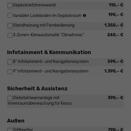
Gepäcknetztrennwand
110,– €
(Nicht
190,– €
Variabler Ladeboden im Gepäckraum
in
Standheizung mit Fernbedienung
1.350,– €
Verbindung
mit:
3-Zonen-Klimaautomatik "Climatronic"
240,– €
[W5K]
Funktionales
Paket
Infotainment & Kommunikation
und
[PJA]
8" Infotainment- und Navigationssystem
590,– €
Reserverad
nicht
9" Infotainment- und Navigationssystem
1.390,– €
in
voller
Größe)
Sicherheit & Assistenz
Diebstahlwarnanlage mit
390,– €
Innenraumüberwachung für Kessy
Außen
Trittbretter
790,– €