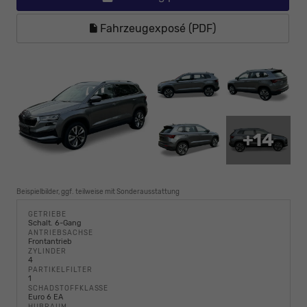
Fahrzeugexposé (PDF)
+14
Beispielbilder, ggf. teilweise mit Sonderausstattung
GETRIEBE
Schalt. 6-Gang
ANTRIEBSACHSE
Frontantrieb
ZYLINDER
4
PARTIKELFILTER
1
SCHADSTOFFKLASSE
Euro 6 EA
HUBRAUM