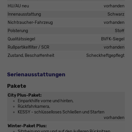
HU/AU neu
vorhanden
Innenausstattung
Schwarz
Nichtraucher-Fahrzeug
vorhanden
Polsterung
Stoff
Qualitätssiegel
BVFK-Siegel
Rußpartikelfilter / SCR
vorhanden
Zustand, Beschaffenheit
Scheckheftgepflegt
Serienausstattungen
Pakete
City Plus-Paket:
Einparkhilfe vorne und hinten,
Rückfahrkamera,
KESSY - schlüsselloses Schließen und Starten
vorhanden
Winter-Paket Plus:
Sitzheizung vorn und auf den äußeren Rücksitzen,