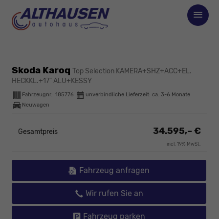
Skoda Karoq
Top Selection KAMERA+SHZ+ACC+EL.
HECKKL.+17" ALU+KESSY
Fahrzeugnr.:
185776
unverbindliche Lieferzeit: ca. 3-6 Monate
Neuwagen
34.595,– €
Gesamtpreis
incl. 19% MwSt.
Fahrzeug anfragen
Wir rufen Sie an
Fahrzeug parken