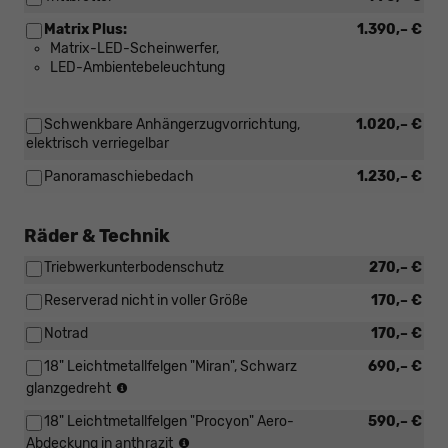
Matrix Plus:
1.390,– €
Matrix-LED-Scheinwerfer,
LED-Ambientebeleuchtung
Schwenkbare Anhängerzugvorrichtung,
1.020,– €
elektrisch verriegelbar
Panoramaschiebedach
1.230,– €
Räder & Technik
Triebwerkunterbodenschutz
270,– €
Reserverad nicht in voller Größe
170,– €
Notrad
170,– €
18" Leichtmetallfelgen "Miran", Schwarz
690,– €
Reifen:
glanzgedreht
215/50
18" Leichtmetallfelgen "Procyon" Aero-
590,– €
R18
Reifen:
(4x2),
Abdeckung in anthrazit