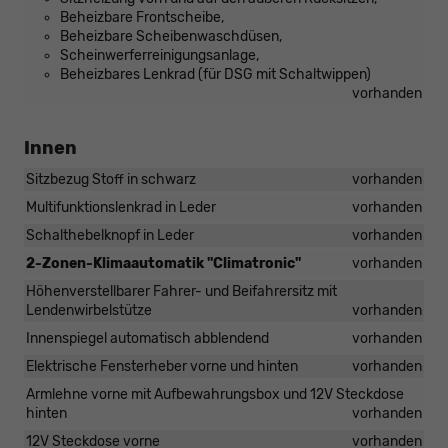
Beheizbare Frontscheibe,
Beheizbare Scheibenwaschdüsen,
Scheinwerferreinigungsanlage,
Beheizbares Lenkrad (für DSG mit Schaltwippen)
vorhanden
Innen
Sitzbezug Stoff in schwarz
vorhanden
Multifunktionslenkrad in Leder
vorhanden
Schalthebelknopf in Leder
vorhanden
2-Zonen-Klimaautomatik "Climatronic"
vorhanden
Höhenverstellbarer Fahrer- und Beifahrersitz mit
Lendenwirbelstütze
vorhanden
Innenspiegel automatisch abblendend
vorhanden
Elektrische Fensterheber vorne und hinten
vorhanden
Armlehne vorne mit Aufbewahrungsbox und 12V Steckdose
hinten
vorhanden
12V Steckdose vorne
vorhanden