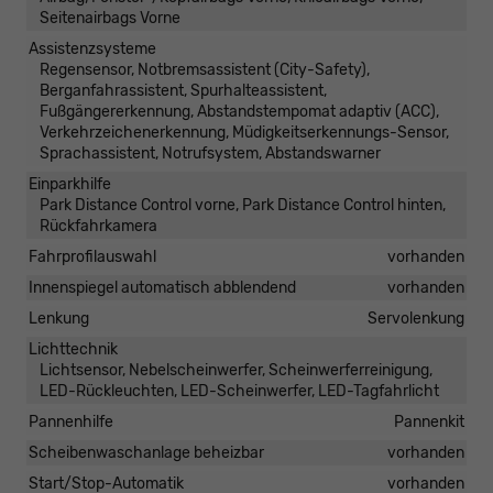
Seitenairbags Vorne
Assistenzsysteme
Regensensor, Notbremsassistent (City-Safety),
Berganfahrassistent, Spurhalteassistent,
Fußgängererkennung, Abstandstempomat adaptiv (ACC),
Verkehrzeichenerkennung, Müdigkeitserkennungs-Sensor,
Sprachassistent, Notrufsystem, Abstandswarner
Einparkhilfe
Park Distance Control vorne, Park Distance Control hinten,
Rückfahrkamera
Fahrprofilauswahl
vorhanden
Innenspiegel automatisch abblendend
vorhanden
Lenkung
Servolenkung
Lichttechnik
Lichtsensor, Nebelscheinwerfer, Scheinwerferreinigung,
LED-Rückleuchten, LED-Scheinwerfer, LED-Tagfahrlicht
Pannenhilfe
Pannenkit
Scheibenwaschanlage beheizbar
vorhanden
Start/Stop-Automatik
vorhanden