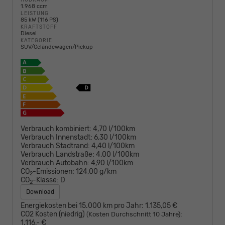
1.968 ccm
LEISTUNG
85 kW (116 PS)
KRAFTSTOFF
Diesel
KATEGORIE
SUV/Geländewagen/Pickup
Verbrauch kombiniert:
4,70 l/100km
Verbrauch Innenstadt:
6,30 l/100km
Verbrauch Stadtrand:
4,40 l/100km
Verbrauch Landstraße:
4,00 l/100km
Verbrauch Autobahn:
4,90 l/100km
CO
-Emissionen:
124,00 g/km
2
CO
-Klasse:
D
2
Download
Energiekosten bei 15.000 km pro Jahr:
1.135,05 €
CO2 Kosten (niedrig)
:
(Kosten Durchschnitt 10 Jahre)
1.116,- €