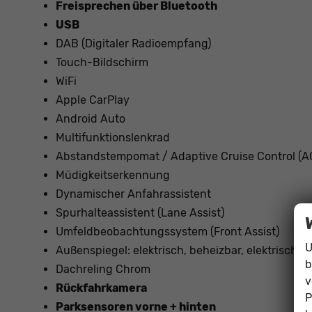
Freisprechen über Bluetooth
USB
DAB (Digitaler Radioempfang)
Touch-Bildschirm
WiFi
Apple CarPlay
Android Auto
Multifunktionslenkrad
Abstandstempomat / Adaptive Cruise Control (A
Müdigkeitserkennung
Dynamischer Anfahrassistent
Spurhalteassistent (Lane Assist)
Umfeldbeobachtungssystem (Front Assist)
U
Außenspiegel: elektrisch, beheizbar, elektrisch 
b
Dachreling Chrom
v
Rückfahrkamera
P
Parksensoren vorne + hinten