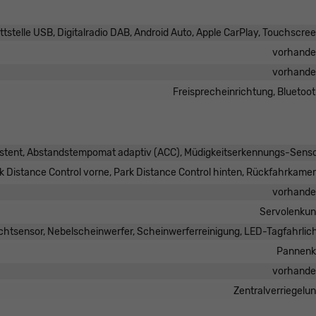
tstelle USB, Digitalradio DAB, Android Auto, Apple CarPlay, Touchscre
vorhand
vorhand
Freisprecheinrichtung, Bluetoo
istent, Abstandstempomat adaptiv (ACC), Müdigkeitserkennungs-Sens
k Distance Control vorne, Park Distance Control hinten, Rückfahrkame
vorhand
Servolenku
chtsensor, Nebelscheinwerfer, Scheinwerferreinigung, LED-Tagfahrlic
Pannenk
vorhand
Zentralverriegelu