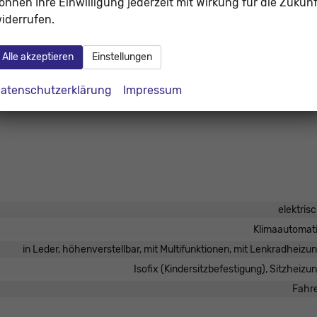
önnen Ihre Einwilligung jederzeit mit Wirkung für die Zukunf
iderrufen.
Alle akzeptieren
Einstellungen
atenschutzerklärung
Impressum
elektris
Klimaautomat
in Leder, höhenverstellbar, mit Multifunktionen, mit Lenkradheizu
Isofix (Kindersitzbefestigung), Sitzheizu
Fahr