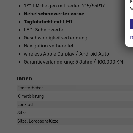
k
17"" LM-Felgen mit Reifen 215/55R17
w
Nebelscheinwerfer vorne
Tagfahrlicht mit LED
LED-Scheinwerfer
D
Geschwindigkeitserkennung
Navigation vorbereitet
wireless Apple Carplay / Android Auto
Garantieverlängerung: 5 Jahre / 100.000 KM
Innen
Fensterheber
Klimatisierung
Lenkrad
Sitze
Sitze: Lordosenstütze