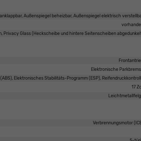
anklappbar, Außenspiegel beheizbar, Außenspiegel elektrisch verstellb
vorhand
, Privacy Glass (Heckscheibe und hintere Seitenscheiben abgedunkel
Frontantri
Elektronische Parkbrem
(ABS), Elektronisches Stabilitäts-Programm (ESP), Reifendruckkontrol
17 Zo
Leichtmetallfel
Verbrennungsmotor (IC
5-tür