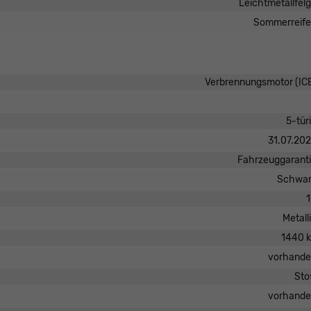
Leichtmetallfel
Sommerreif
Verbrennungsmotor (IC
5-tür
31.07.20
Fahrzeuggarant
Schwar
Metall
1440 
vorhand
Sto
vorhand