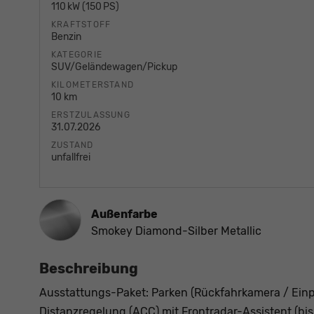
110 kW (150 PS)
KRAFTSTOFF
Benzin
KATEGORIE
SUV/Geländewagen/Pickup
KILOMETERSTAND
10 km
ERSTZULASSUNG
31.07.2026
ZUSTAND
unfallfrei
Außenfarbe
Smokey Diamond-Silber Metallic
Beschreibung
Ausstattungs-Paket: Parken (Rückfahrkamera / Einp
Distanzregelung (ACC) mit Frontradar-Assistent (bis