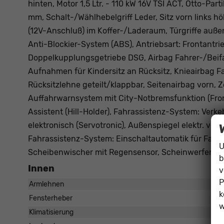
hinten, Motor 1,5 Ltr. - 110 kW 16V TSI ACT, Otto-Par
mm, Schalt-/Wählhebelgriff Leder, Sitz vorn links hö
(12V-Anschluß) im Koffer-/Laderaum, Türgriffe auß
Anti-Blockier-System (ABS), Antriebsart: Frontantri
Doppelkupplungsgetriebe DSG, Airbag Fahrer-/Beifahr
Aufnahmen für Kindersitz an Rücksitz, Knieairbag F
Rücksitzlehne geteilt/klappbar, Seitenairbag vorn, 
Auffahrwarnsystem mit City-Notbremsfunktion (Fron
Assistent (Hill-Holder), Fahrassistenz-System: Ver
elektronisch (Servotronic), Außenspiegel elektr. ver
Fahrassistenz-System: Einschaltautomatik für Fahrli
U
Scheibenwischer mit Regensensor, Scheinwerfer LE
b
Innen
v
P
Armlehnen
k
Fensterheber
w
Klimatisierung