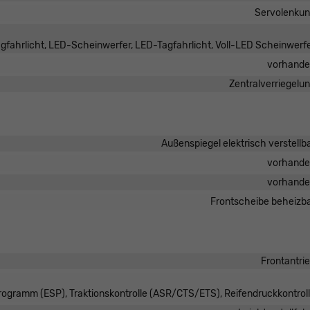
Servolenku
agfahrlicht, LED-Scheinwerfer, LED-Tagfahrlicht, Voll-LED Scheinwerf
vorhand
Zentralverriegelu
Außenspiegel elektrisch verstellb
vorhand
vorhand
Frontscheibe beheizb
Frontantri
Programm (ESP), Traktionskontrolle (ASR/CTS/ETS), Reifendruckkontrol