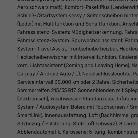
Aero schwarz matt), Komfort-Paket Plus (Lendenwir
Schließ-/Startsystem Kessy / Seitenscheiben hinte
(Leder) mit Multifunktion und Schaltfunktion, Anschl
Fahrassistenz-System: Müdigkeitserkennung, Fahras
Fahrassistenz-System: Spurwechselassistent, Fahras
System: Travel Assist, Frontscheibe heizbar, Heckl
Heckscheibenwischer mit Intervallfunktion, Kinders
vorn, Lichtassistent (Coming and Leaving Home), N
Carplay / Android Auto /...), Nebelschlussleuchte, 
Serviceintervall 30.000 km oder 2 Jahre, Sicherheit
Sommerreifen 215/55 R17, Sonnenblenden mit Spiege
(elektronisch), Wischwasser-Standanzeige, Infotain
System / Audiosystem Bolero mit Touchscreen / Smar
SmartLink), Innenausstattung: Loft (Dachhimmel gr
Sitzbezug / Polsterung: Stoff Loft schwarz), 8 Laut
Abblendautomatik, Karosserie: 5-türig, Kombiinstrume