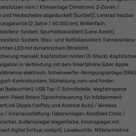
belstützen vorn / Klimaanlage Climatronic 2-Zonen /
n und Heckscheibe abgedunkelt (SunSet)), Lenkrad heizbar
ussgarantie (2 Jahre / 60.000 km), Brillenfach,
sistenz-System: Spurhalteassistent (Lane Assist),
sistenz-System: Stau- und Notfallassistent, Fahrassistenz
euchten LED mit dynamischem Blinklicht,
icherung manuell, Kopfstützen hinten (3-Stück), Kopfstütze
avigation in Verbindung mit dem Smartphone (über Apple
Parkbremse elektrisch, Scheinwerfer-Reinigungsanlage (SRA)
sgurt-Kontrollsystem, Sitzheizung vorn und hinten,
l (beleuchtet), USB Typ-C Schnittstelle, Wegfahrsperre
ment-Paket Bolero (Sprachsteuerung für Infotainment-
tLink (Apple CarPlay und Android Auto) / Wireless
au / Innenausstattung: Dekoreinlagen Anodized Cross /
sprecher, Außenspiegel Wagenfarbe, Innenspiegel mit
nt digital (virtual cockpit), Leseleuchte, Mittelarmlehne