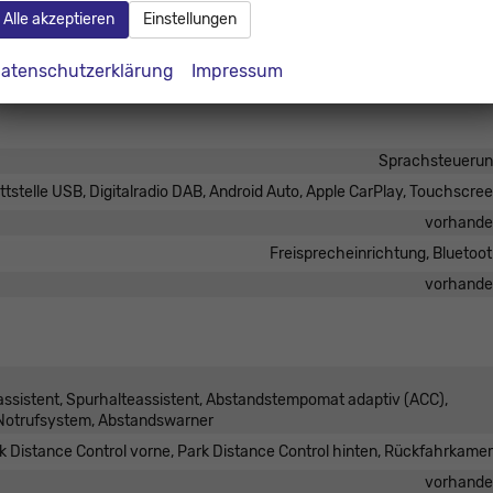
in Leder, mit Multifunktionen, mit Lenkradheizung, mit Schaltwipp
Alle akzeptieren
Einstellungen
Isofix (Kindersitzbefestigung), Sitzheizung, Sitzheizung hint
Fahr
atenschutzerklärung
Impressum
Sprachsteueru
tstelle USB, Digitalradio DAB, Android Auto, Apple CarPlay, Touchscre
vorhand
Freisprecheinrichtung, Bluetoo
vorhand
assistent, Spurhalteassistent, Abstandstempomat adaptiv (ACC),
Notrufsystem, Abstandswarner
k Distance Control vorne, Park Distance Control hinten, Rückfahrkame
vorhand