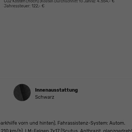
CO2 Kosten (hoch)
:
4.554,- €
(Kosten Durchschnitt 10 Jahre)
Jahressteuer:
122,- €
Innenausstattung
Innenausstattung
Schwarz
arkhilfe vorn und hinten), Fahrassistenz-System: Autom.
 210 km/h), LM-Felgen 7x17 (Scutus, Anthrazit, glanzgedreht