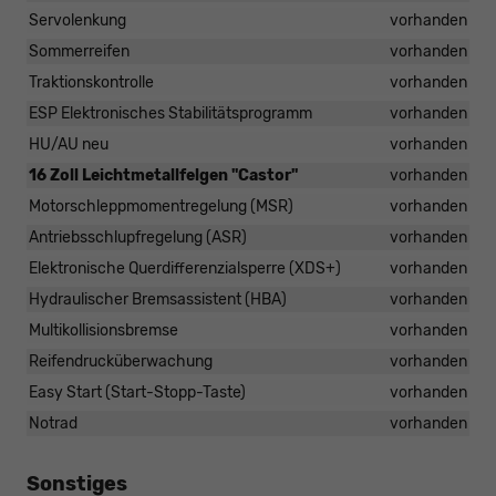
Servolenkung
vorhanden
Sommerreifen
vorhanden
Traktionskontrolle
vorhanden
ESP Elektronisches Stabilitätsprogramm
vorhanden
HU/AU neu
vorhanden
16 Zoll Leichtmetallfelgen "Castor"
vorhanden
Motorschleppmomentregelung (MSR)
vorhanden
Antriebsschlupfregelung (ASR)
vorhanden
Elektronische Querdifferenzialsperre (XDS+)
vorhanden
Hydraulischer Bremsassistent (HBA)
vorhanden
Multikollisionsbremse
vorhanden
Reifendrucküberwachung
vorhanden
Easy Start (Start-Stopp-Taste)
vorhanden
Notrad
vorhanden
Sonstiges