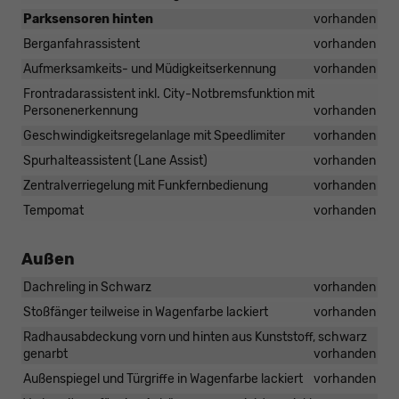
Parksensoren hinten
vorhanden
Berganfahrassistent
vorhanden
Aufmerksamkeits- und Müdigkeitserkennung
vorhanden
Frontradarassistent inkl. City-Notbremsfunktion mit
Personenerkennung
vorhanden
Geschwindigkeitsregelanlage mit Speedlimiter
vorhanden
Spurhalteassistent (Lane Assist)
vorhanden
Zentralverriegelung mit Funkfernbedienung
vorhanden
Tempomat
vorhanden
Außen
Dachreling in Schwarz
vorhanden
Stoßfänger teilweise in Wagenfarbe lackiert
vorhanden
Radhausabdeckung vorn und hinten aus Kunststoff, schwarz
genarbt
vorhanden
Außenspiegel und Türgriffe in Wagenfarbe lackiert
vorhanden