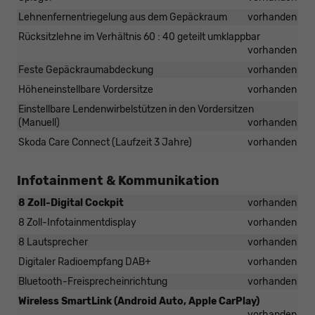
Lehnenfernentriegelung aus dem Gepäckraum
vorhanden
Rücksitzlehne im Verhältnis 60 : 40 geteilt umklappbar
vorhanden
Feste Gepäckraumabdeckung
vorhanden
Höheneinstellbare Vordersitze
vorhanden
Einstellbare Lendenwirbelstützen in den Vordersitzen
(Manuell)
vorhanden
Skoda Care Connect (Laufzeit 3 Jahre)
vorhanden
Infotainment & Kommunikation
8 Zoll-Digital Cockpit
vorhanden
8 Zoll-Infotainmentdisplay
vorhanden
8 Lautsprecher
vorhanden
Digitaler Radioempfang DAB+
vorhanden
Bluetooth-Freisprecheinrichtung
vorhanden
Wireless SmartLink (Android Auto, Apple CarPlay)
vorhanden