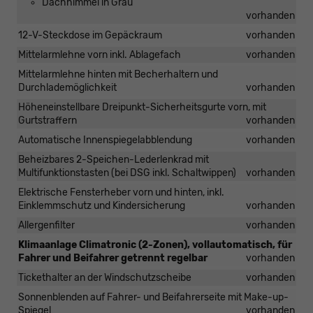
Dachhimmel in Grau
vorhanden
12-V-Steckdose im Gepäckraum
vorhanden
Mittelarmlehne vorn inkl. Ablagefach
vorhanden
Mittelarmlehne hinten mit Becherhaltern und
Durchlademöglichkeit
vorhanden
Höheneinstellbare Dreipunkt-Sicherheitsgurte vorn, mit
Gurtstraffern
vorhanden
Automatische Innenspiegelabblendung
vorhanden
Beheizbares 2-Speichen-Lederlenkrad mit
Multifunktionstasten (bei DSG inkl. Schaltwippen)
vorhanden
Elektrische Fensterheber vorn und hinten, inkl.
Einklemmschutz und Kindersicherung
vorhanden
Allergenfilter
vorhanden
Klimaanlage Climatronic (2-Zonen), vollautomatisch, für
Fahrer und Beifahrer getrennt regelbar
vorhanden
Tickethalter an der Windschutzscheibe
vorhanden
Sonnenblenden auf Fahrer- und Beifahrerseite mit Make-up-
Spiegel
vorhanden