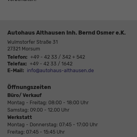
mit
Diebstahlwarnanlage
)
Autohaus Althausen Inh. Bernd Osmer e.K.
Wulmstorfer Straße 31
27321
Morsum
Telefon:
+49 - 42 33 / 342 + 542
Telefax:
+49 - 42 33 / 1642
E-Mail:
info@autohaus-althausen.de
Öffnungszeiten
Büro/ Verkauf
Montag - Freitag: 08:00 - 18:00 Uhr
Samstag: 09.00 - 12.00 Uhr
Werkstatt
Montag - Donnerstag: 07:45 - 17:00 Uhr
Freitag: 07:45 - 15:45 Uhr