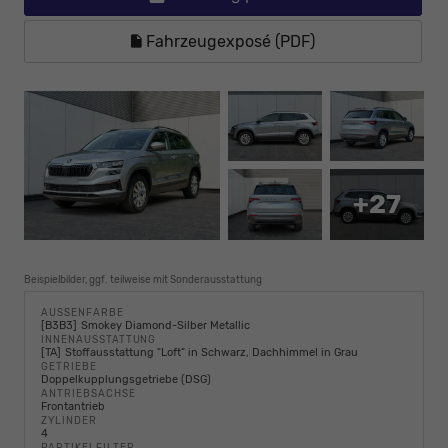
Fahrzeugexposé (PDF)
+27
Beispielbilder, ggf. teilweise mit Sonderausstattung
AUSSENFARBE
B3B3
Smokey Diamond-Silber Metallic
INNENAUSSTATTUNG
TA
Stoffausstattung "Loft" in Schwarz, Dachhimmel in Grau
GETRIEBE
Doppelkupplungsgetriebe (DSG)
ANTRIEBSACHSE
Frontantrieb
ZYLINDER
4
PARTIKELFILTER