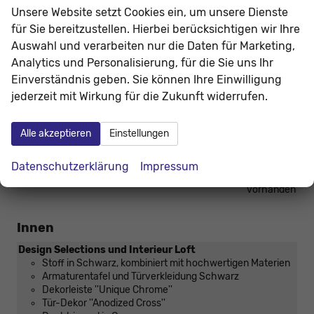
Unsere Website setzt Cookies ein, um unsere Dienste
Pakete
für Sie bereitzustellen. Hierbei berücksichtigen wir Ihre
Winter-Paket
Auswahl und verarbeiten nur die Daten für Marketing,
Beheizbare Vordersitze
Analytics und Personalisierung, für die Sie uns Ihr
Scheinwerferreinigungsanlage
Beheizbares Lederlenkrad mit Multifunktionstasten (bei
Einverständnis geben. Sie können Ihre Einwilligung
DSG inkl. Schaltwippen)
jederzeit mit Wirkung für die Zukunft widerrufen.
vorhanden
Simply Clever Paket
Alle akzeptieren
Einstellungen
Netzprogramm im Gepäckraum
Cargoelemente
Abnehmbarer Abfalleimer für die Türverkleidung
Datenschutzerklärung
Impressum
Doppelseitige Gepäckraummatte
vorhanden
Innen
Design Selections und Interieur Loft
Stoff in Schwarz, kombiniert mit hochwertigen Materien
Armaturentafel und Türverkleidung Schwarz
Dekorleiste ''Unique Chrome''
Tür-Dekor ''Anodized Cross''