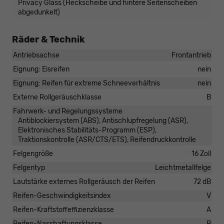
Privacy Glass (Heckscheibe und hintere Seitenscheiben
abgedunkelt)
Räder & Technik
Antriebsachse
Frontantrieb
Eignung: Eisreifen
nein
Eignung: Reifen für extreme Schneeverhältnis
nein
Externe Rollgeräuschklasse
B
Fahrwerk- und Regelungssysteme
Antiblockiersystem (ABS), Antischlupfregelung (ASR),
Elektronisches Stabilitäts-Programm (ESP),
Traktionskontrolle (ASR/CTS/ETS), Reifendruckkontrolle
Felgengröße
16 Zoll
Felgentyp
Leichtmetallfelge
Lautstärke externes Rollgeräusch der Reifen
72 dB
Reifen-Geschwindigkeitsindex
V
Reifen-Kraftstoffeffizienzklasse
A
Reifen-Nasshaftungsklasse
B