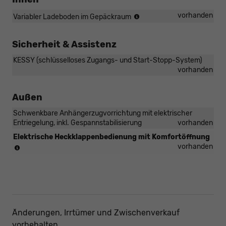
(nicht
vorhanden
Variabler Ladeboden im Gepäckraum
in
Verbindung
Sicherheit & Assistenz
mit
Allrad
KESSY (schlüsselloses Zugangs- und Start-Stopp-System)
4x4
vorhanden
Antrieb)
Außen
Schwenkbare Anhängerzugvorrichtung mit elektrischer
Entriegelung, inkl. Gespannstabilisierung
vorhanden
Elektrische Heckklappenbedienung mit Komfortöffnung
(nur
vorhanden
in
Verbindung
mit
[W5C]
Kessy
oder
Änderungen, Irrtümer und Zwischenverkauf
[PDC]
Kessy
vorbehalten.