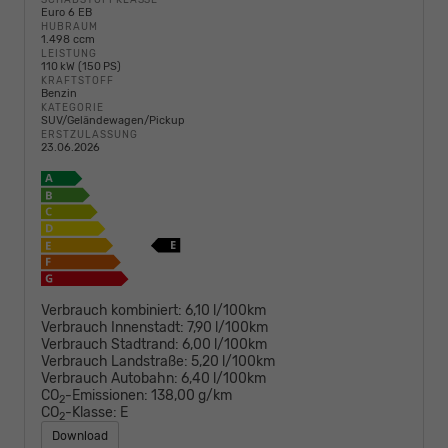
Euro 6 EB
HUBRAUM
1.498 ccm
LEISTUNG
110 kW (150 PS)
KRAFTSTOFF
Benzin
KATEGORIE
SUV/Geländewagen/Pickup
ERSTZULASSUNG
23.06.2026
Verbrauch kombiniert:
6,10 l/100km
Verbrauch Innenstadt:
7,90 l/100km
Verbrauch Stadtrand:
6,00 l/100km
Verbrauch Landstraße:
5,20 l/100km
Verbrauch Autobahn:
6,40 l/100km
CO
-Emissionen:
138,00 g/km
2
CO
-Klasse:
E
2
Download