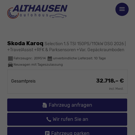
Skoda Karoq
Selection 1.5 TSI 150PS/110kW DSG 2026 |
+TravelAssist +RFK & Parksensoren +Var. Gepäckraumboden
Fahrzeugnr.:
209514
unverbindliche Lieferzeit:
10 Tage
Neuwagen mit Tageszulassung
32.718,– €
Gesamtpreis
incl. Mwst.
Fahrzeug anfragen
Wir rufen Sie an
Fahrzeug parken