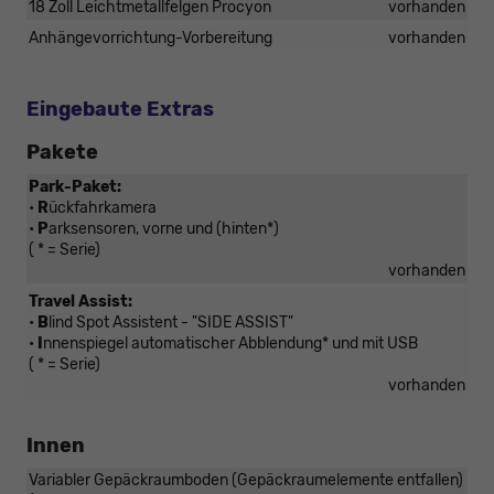
18 Zoll Leichtmetallfelgen Procyon
vorhanden
Anhängevorrichtung-Vorbereitung
vorhanden
Eingebaute Extras
Pakete
Park-Paket:
•
R
ückfahrkamera
•
P
arksensoren, vorne und (hinten*)
( * = Serie)
vorhanden
Travel Assist:
•
B
lind Spot Assistent - "SIDE ASSIST"
•
I
nnenspiegel automatischer Abblendung* und mit USB
( * = Serie)
vorhanden
Innen
Variabler Gepäckraumboden (Gepäckraumelemente entfallen)