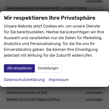
vorhanden
Dekorelemente im Armaturenbrett - Unique Chrome
vorhanden
Wir respektieren Ihre Privatsphäre
Einstiegsleisten in den Vordertüren
vorhanden
Unsere Website setzt Cookies ein, um unsere Dienste
Innenspiegel automatisch abblendend
vorhanden
für Sie bereitzustellen. Hierbei berücksichtigen wir Ihre
Mittelarmlehne vorne
vorhanden
Auswahl und verarbeiten nur die Daten für Marketing,
Radlaufschutz
vorhanden
Analytics und Personalisierung, für die Sie uns Ihr
Regenschirm unter dem Beifahrersitz
vorhanden
Einverständnis geben. Sie können Ihre Einwilligung
Sunset - dunkel getönte Scheiben hinten
vorhanden
jederzeit mit Wirkung für die Zukunft widerrufen.
Vordersitze beheizbar mit manueller Lendenwirbelstütze
vorhanden
Alle akzeptieren
Einstellungen
Infotainment & Kommunikation
Datenschutzerklärung
Impressum
Care Connect 3 Jahre
vorhanden
Infotainmentsystem 8 Zoll
vorhanden
Wireless SmartLink (Apple CarPlay)
vorhanden