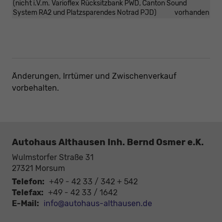
(nicht i.V.m. Varioflex Rücksitzbank PWD, Canton Sound
System RA2 und Platzsparendes Notrad PJD)
vorhanden
Änderungen, Irrtümer und Zwischenverkauf
vorbehalten.
Autohaus Althausen Inh. Bernd Osmer e.K.
Wulmstorfer Straße 31
27321
Morsum
Telefon:
+49 - 42 33 / 342 + 542
Telefax:
+49 - 42 33 / 1642
E-Mail:
info@autohaus-althausen.de