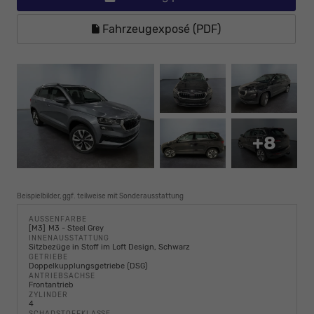
Fahrzeugexposé (PDF)
+8
Beispielbilder, ggf. teilweise mit Sonderausstattung
AUSSENFARBE
M3
M3 - Steel Grey
INNENAUSSTATTUNG
Sitzbezüge in Stoff im Loft Design, Schwarz
GETRIEBE
Doppelkupplungsgetriebe (DSG)
ANTRIEBSACHSE
Frontantrieb
ZYLINDER
4
SCHADSTOFFKLASSE