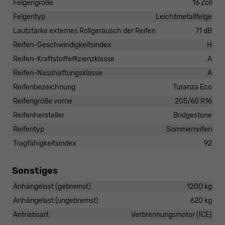
Felgengröße
16 Zoll
Felgentyp
Leichtmetallfelge
Lautstärke externes Rollgeräusch der Reifen
71 dB
Reifen-Geschwindigkeitsindex
H
Reifen-Kraftstoffeffizienzklasse
A
Reifen-Nasshaftungsklasse
A
Reifenbezeichnung
Turanza Eco
Reifengröße vorne
205/60 R16
Reifenhersteller
Bridgestone
Reifentyp
Sommerreifen
Tragfähigkeitsindex
92
Sonstiges
Anhängelast (gebremst)
1200 kg
Anhängelast (ungebremst)
620 kg
Antriebsart
Verbrennungsmotor (ICE)