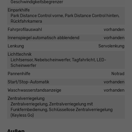
Geschwindigkeitsbegrenzer
Einparkhilfe
Park Distance Control vorne, Park Distance Control hinten,
Rückfahrkamera
Fahrprofilauswahl
vorhanden
Innenspiegel automatisch abblendend
vorhanden
Lenkung
Servolenkung
Lichttechnik
Lichtsensor, Nebelscheinwerfer, Tagfahrlicht, LED-
Scheinwerfer
Pannenhilfe
Notrad
Start/Stop-Automatik
vorhanden
Waschwasserstandsanzeige
vorhanden
Zentralverriegelung
Zentralverriegelung, Zentralverriegelung mit
Funkfernbedienung, Schlüssellose Zentralverriegelung
(Keyless Go)
Außen