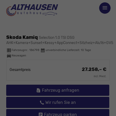
Skoda Kamiq
Selection 1.0 TSI DSG
AHK+Kamera+Sunset+Kessy+AppConnect+Sitzheiz+Alu16+GV5
Fahrzeugnr.:
186798
unverbindliche Lieferzeit:
10 Tage
Neuwagen
27.258,– €
Gesamtpreis
incl. Mwst.
Fahrzeug anfragen
Wir rufen Sie an
Fahrzeug parken