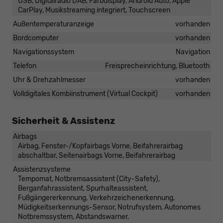
USB, Digitalradio DAB, Farbdisplay, Android Auto, Apple
CarPlay, Musikstreaming integriert, Touchscreen
Außentemperaturanzeige
vorhanden
Bordcomputer
vorhanden
Navigationssystem
Navigation
Telefon
Freisprecheinrichtung, Bluetooth
Uhr & Drehzahlmesser
vorhanden
Volldigitales Kombiinstrument (Virtual Cockpit)
vorhanden
Sicherheit & Assistenz
Airbags
Airbag, Fenster-/Kopfairbags Vorne, Beifahrerairbag
abschaltbar, Seitenairbags Vorne, Beifahrerairbag
Assistenzsysteme
Tempomat, Notbremsassistent (City-Safety),
Berganfahrassistent, Spurhalteassistent,
Fußgängererkennung, Verkehrzeichenerkennung,
Müdigkeitserkennungs-Sensor, Notrufsystem, Autonomes
Notbremssystem, Abstandswarner,