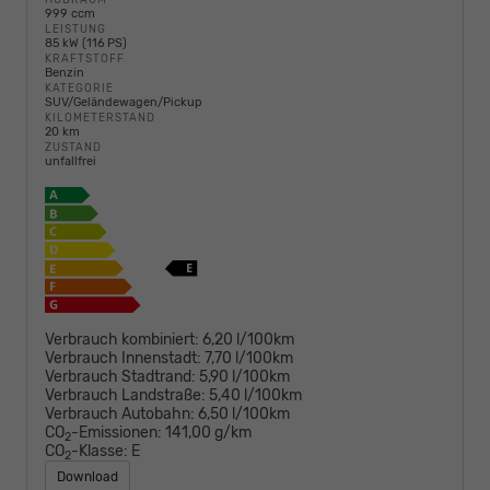
999 ccm
LEISTUNG
85 kW (116 PS)
KRAFTSTOFF
Benzin
KATEGORIE
SUV/Geländewagen/Pickup
KILOMETERSTAND
20 km
ZUSTAND
unfallfrei
Verbrauch kombiniert:
6,20 l/100km
Verbrauch Innenstadt:
7,70 l/100km
Verbrauch Stadtrand:
5,90 l/100km
Verbrauch Landstraße:
5,40 l/100km
Verbrauch Autobahn:
6,50 l/100km
CO
-Emissionen:
141,00 g/km
2
CO
-Klasse:
E
2
Download