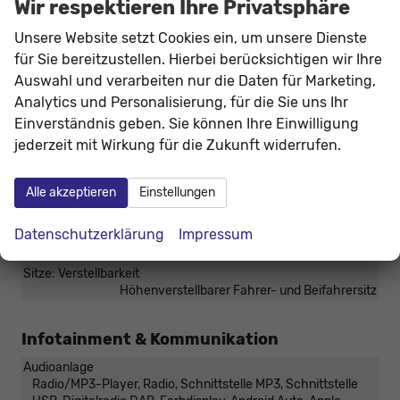
Wir respektieren Ihre Privatsphäre
Armlehnen
Mittelarmlehne, Fahrer
Fensterheber
elektrisch 4-fach
Unsere Website setzt Cookies ein, um unsere Dienste
Innenraumfilter
vorhanden
für Sie bereitzustellen. Hierbei berücksichtigen wir Ihre
Auswahl und verarbeiten nur die Daten für Marketing,
Klimatisierung
Klimaautomatik, 2-Zonen-Klimaautomatik
Analytics und Personalisierung, für die Sie uns Ihr
Laderaumabdeckung
vorhanden
Einverständnis geben. Sie können Ihre Einwilligung
Lenkrad
jederzeit mit Wirkung für die Zukunft widerrufen.
in Leder, höhenverstellbar, mit Multifunktionen, mit
Schaltwippen
Sitze
Alle akzeptieren
Einstellungen
Isofix (Kindersitzbefestigung), Rücksitzbank hinten geteilt,
Sitzheizung, Isofix Beifahrersitz
Datenschutzerklärung
Impressum
Sitze: Lordosenstütze
Fahrer und Beifahrer
Sitze: Verstellbarkeit
Höhenverstellbarer Fahrer- und Beifahrersitz
Infotainment & Kommunikation
Audioanlage
Radio/MP3-Player, Radio, Schnittstelle MP3, Schnittstelle