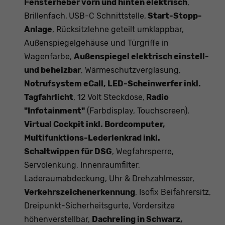
Fensterheber vorn und hinten elektrisch
,
Brillenfach,
USB-C Schnittstelle,
Start-Stopp-
Anlage
, Rücksitzlehne geteilt umklappbar,
Außenspiegelgehäuse und Türgriffe in
Wagenfarbe,
Außenspiegel elektrisch einstell-
und beheizbar
, Wärmeschutzverglasung,
Notrufsystem eCall, LED-Scheinwerfer inkl.
Tagfahrlicht
, 12 Volt Steckdose,
Radio
"Infotainment"
(Farbdisplay, Touchscreen),
Virtual Cockpit inkl. Bordcomputer,
Multifunktions-Lederlenkrad inkl.
Schaltwippen für DSG
, Wegfahrsperre,
Servolenkung, Innenraumfilter,
Laderaumabdeckung, Uhr & Drehzahlmesser,
Verkehrszeichenerkennung
, Isofix Beifahrersitz,
Dreipunkt-Sicherheitsgurte, Vordersitze
höhenverstellbar,
Dachreling in Schwarz,