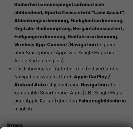
Sicherheitsinnenspiegel automatisch
abblendend, Spurhalteassistent "Lane Assist",
Ablenkungserkennung, Müdigkeitserkennung,
Digitaler Radioempfang, Berganfahrassistent,
Fußgängererkennung, Radfahrererkennung
,
Wireless App-Connect
(
Navigation
bequem
über Smartphone-Apps wie Google Maps oder
Apple Karten möglich)
Das Fahrzeug verfügt über kein fest verbautes
Navigationssystem. Durch
Apple CarPlay /
Android Auto
ist jedoch eine
Navigation
über
kompatible Smartphone-Apps (z.B. Google Maps
oder Apple Karten) über den
Fahrzeugbildschirm
möglich.
Innen