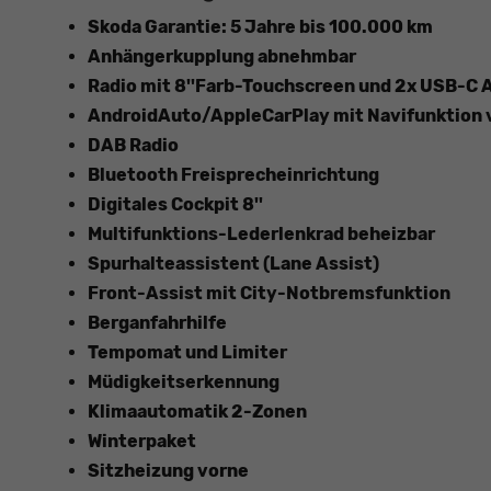
Skoda Garantie: 5 Jahre bis 100.000 km
Anhängerkupplung abnehmbar
Radio mit 8''Farb-Touchscreen und 2x USB-C 
AndroidAuto/AppleCarPlay mit Navifunktion 
DAB Radio
Bluetooth Freisprecheinrichtung
Digitales Cockpit 8''
Multifunktions-Lederlenkrad beheizbar
Spurhalteassistent (Lane Assist)
Front-Assist mit City-Notbremsfunktion
Berganfahrhilfe
Tempomat und Limiter
Müdigkeitserkennung
Klimaautomatik 2-Zonen
Winterpaket
Sitzheizung vorne