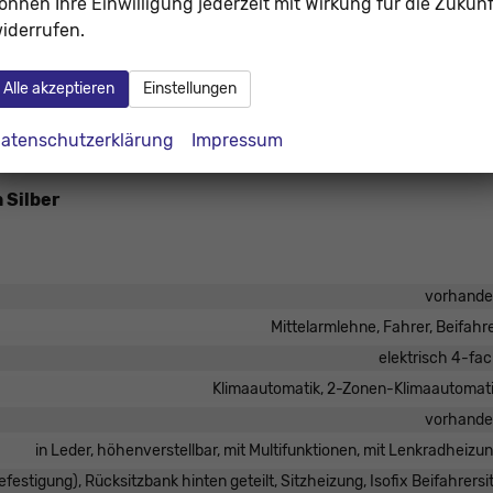
önnen Ihre Einwilligung jederzeit mit Wirkung für die Zukunf
iderrufen.
Alle akzeptieren
Einstellungen
atenschutzerklärung
Impressum
n Silber
vorhand
Mittelarmlehne, Fahrer, Beifahr
elektrisch 4-fa
Klimaautomatik, 2-Zonen-Klimaautomat
vorhand
in Leder, höhenverstellbar, mit Multifunktionen, mit Lenkradheizu
befestigung), Rücksitzbank hinten geteilt, Sitzheizung, Isofix Beifahrersi