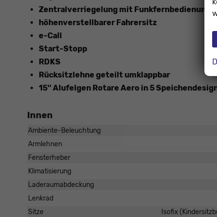
k
Zentralverriegelung mit Funkfernbedienung
w
höhenverstellbarer Fahrersitz
e-Call
Start-Stopp
D
RDKS
Rücksitzlehne geteilt umklappbar
15'' Alufelgen Rotare Aero in 5 Speichendesig
Innen
Ambiente-Beleuchtung
Armlehnen
Fensterheber
Klimatisierung
Laderaumabdeckung
Lenkrad
Sitze
Isofix (Kindersitz