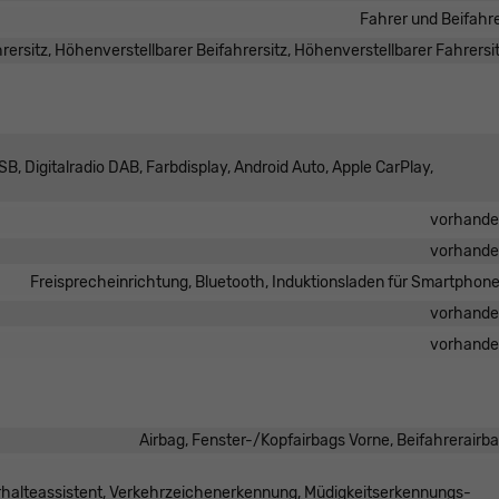
Fahrer und Beifahr
ersitz, Höhenverstellbarer Beifahrersitz, Höhenverstellbarer Fahrersi
B, Digitalradio DAB, Farbdisplay, Android Auto, Apple CarPlay,
vorhand
vorhand
Freisprecheinrichtung, Bluetooth, Induktionsladen für Smartphon
vorhand
vorhand
Airbag, Fenster-/Kopfairbags Vorne, Beifahrerairb
urhalteassistent, Verkehrzeichenerkennung, Müdigkeitserkennungs-