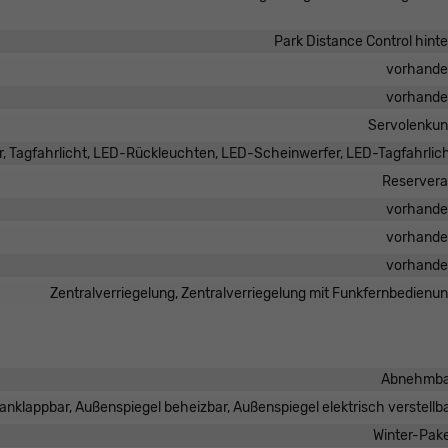
Park Distance Control hint
vorhand
vorhand
Servolenku
r, Tagfahrlicht, LED-Rückleuchten, LED-Scheinwerfer, LED-Tagfahrlic
Reserver
vorhand
vorhand
vorhand
Zentralverriegelung, Zentralverriegelung mit Funkfernbedienu
Abnehmba
anklappbar, Außenspiegel beheizbar, Außenspiegel elektrisch verstellb
Winter-Pak