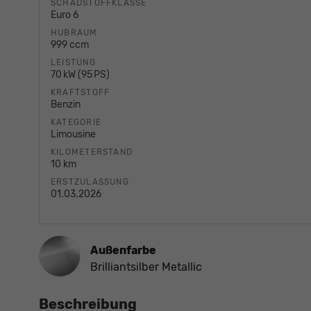
SCHADSTOFFKLASSE
Euro 6
HUBRAUM
999 ccm
LEISTUNG
70 kW (95 PS)
KRAFTSTOFF
Benzin
KATEGORIE
Limousine
KILOMETERSTAND
10 km
ERSTZULASSUNG
01.03.2026
Außenfarbe
Brilliantsilber Metallic
Beschreibung