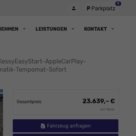
0
Parkplatz
NEHMEN
LEISTUNGEN
KONTAKT
KessyEasyStart-AppleCarPlay-
matik-Tempomat-Sofort
23.639,– €
Gesamtpreis
incl. Mwst.
Fahrzeug anfragen