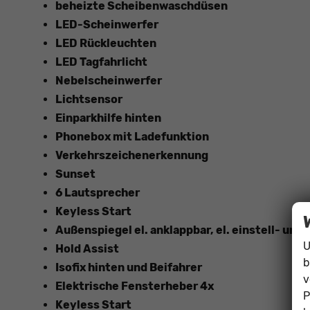
beheizte Scheibenwaschdüsen
LED-Scheinwerfer
LED Rückleuchten
LED Tagfahrlicht
Nebelscheinwerfer
Lichtsensor
Einparkhilfe hinten
Phonebox mit Ladefunktion
Verkehrszeichenerkennung
Sunset
6 Lautsprecher
Keyless Start
Außenspiegel el. anklappbar, el. einstell- und
U
Hold Assist
b
Isofix hinten und Beifahrer
v
Elektrische Fensterheber 4x
P
Keyless Start