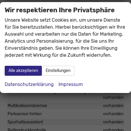
Infotainment & Kommunikation
Wir respektieren Ihre Privatsphäre
8,25" Skoda Infotainment
vorhanden
Unsere Website setzt Cookies ein, um unsere Dienste
Bluetooth
vorhanden
für Sie bereitzustellen. Hierbei berücksichtigen wir Ihre
Auswahl und verarbeiten nur die Daten für Marketing,
4 Lautsprecher
vorhanden
Analytics und Personalisierung, für die Sie uns Ihr
8" digitales Display
vorhanden
Einverständnis geben. Sie können Ihre Einwilligung
jederzeit mit Wirkung für die Zukunft widerrufen.
Sicherheit & Assistenz
DAB-Radio
vorhanden
Alle akzeptieren
Einstellungen
Tempomat mit Geschwindigkeitsbegrenzer
vorhanden
Hill Hold Control (DSG-Getriebe)
vorhanden
Datenschutzerklärung
Impressum
Lichtassistent mit Coming-Home/Leaving-Home-Funktion
vorhanden
Multikollisionsbremse
vorhanden
Parksensor hinten
vorhanden
Spurhalteassistent
vorhanden
Reifendruckkontrolle
vorhanden