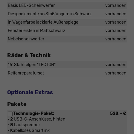
Basis LED-Scheinwerfer
vorhanden
Designelemente an Stoßfängern in Schwarz
vorhanden
In Wagenfarbe lackierte Außenspiegel
vorhanden
Fensterleisten in Mattschwarz
vorhanden
Nebelscheinwerfer
vorhanden
Räder & Technik
16" Stahlfelgen "TECTON"
vorhanden
Reifenreparaturset
vorhanden
Optionale Extras
Pakete
Technologie-Paket:
528,– €
•
2
USB-C-Anschlüsse, hinten
•
8
Lautsprecher
•
K
abelloses Smartlink