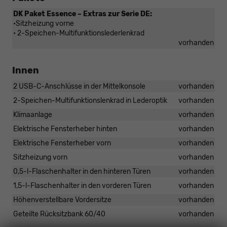
DK Paket Essence – Extras zur Serie DE:
•Sitzheizung vorne
• 2-Speichen-Multifunktionslederlenkrad
vorhanden
Innen
2 USB-C-Anschlüsse in der Mittelkonsole
vorhanden
2-Speichen-Multifunktionslenkrad in Lederoptik
vorhanden
Klimaanlage
vorhanden
Elektrische Fensterheber hinten
vorhanden
Elektrische Fensterheber vorn
vorhanden
Sitzheizung vorn
vorhanden
0,5-l-Flaschenhalter in den hinteren Türen
vorhanden
1,5-l-Flaschenhalter in den vorderen Türen
vorhanden
Höhenverstellbare Vordersitze
vorhanden
Geteilte Rücksitzbank 60/40
vorhanden