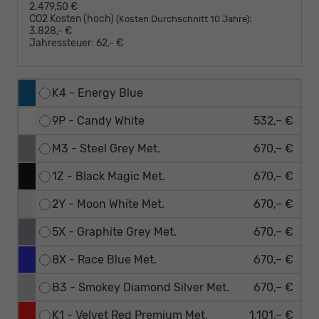
2.479,50 €
CO2 Kosten (hoch)
:
(Kosten Durchschnitt 10 Jahre)
3.828,- €
Jahressteuer:
62,- €
K4 - Energy Blue
9P - Candy White
532,– €
M3 - Steel Grey Met.
670,– €
1Z - Black Magic Met.
670,– €
2Y - Moon White Met.
670,– €
5X - Graphite Grey Met.
670,– €
8X - Race Blue Met.
670,– €
B3 - Smokey Diamond Silver Met.
670,– €
K1 - Velvet Red Premium Met.
1.101,– €