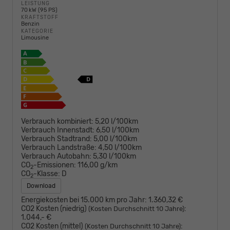
LEISTUNG
70 kW (95 PS)
KRAFTSTOFF
Benzin
KATEGORIE
Limousine
Verbrauch kombiniert:
5,20 l/100km
Verbrauch Innenstadt:
6,50 l/100km
Verbrauch Stadtrand:
5,00 l/100km
Verbrauch Landstraße:
4,50 l/100km
Verbrauch Autobahn:
5,30 l/100km
CO
-Emissionen:
116,00 g/km
2
CO
-Klasse:
D
2
Download
Energiekosten bei 15.000 km pro Jahr:
1.360,32 €
CO2 Kosten (niedrig)
:
(Kosten Durchschnitt 10 Jahre)
1.044,- €
CO2 Kosten (mittel)
:
(Kosten Durchschnitt 10 Jahre)