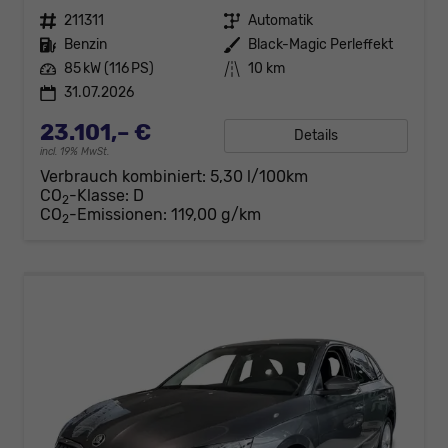
Fahrzeugnr.
211311
Getriebe
Automatik
Kraftstoff
Benzin
Außenfarbe
Black-Magic Perleffekt
Leistung
85 kW (116 PS)
Kilometerstand
10 km
31.07.2026
23.101,– €
Details
incl. 19% MwSt.
Verbrauch kombiniert:
5,30 l/100km
CO
-Klasse:
D
2
CO
-Emissionen:
119,00 g/km
2