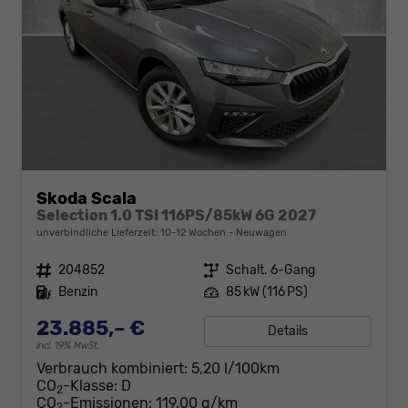
Skoda Scala
Selection 1.0 TSI 116PS/85kW 6G 2027
unverbindliche Lieferzeit: 10-12 Wochen
Neuwagen
Fahrzeugnr.
204852
Getriebe
Schalt. 6-Gang
Kraftstoff
Benzin
Leistung
85 kW (116 PS)
23.885,– €
Details
incl. 19% MwSt.
Verbrauch kombiniert:
5,20 l/100km
CO
-Klasse:
D
2
CO
-Emissionen:
119,00 g/km
2