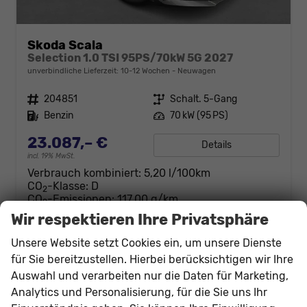
Skoda Scala
Selection 1.0 TSI 95PS/70kW 5G 2027
unverbindliche Lieferzeit: 10-12 Wochen
Neuwagen
Fahrzeugnr.
204851
Getriebe
Schalt. 5-Gang
Kraftstoff
Benzin
Leistung
70 kW (95 PS)
23.087,– €
Details
incl. 19% MwSt.
Verbrauch kombiniert:
5,20 l/100km
CO
-Klasse:
D
2
CO
-Emissionen:
117,00 g/km
2
Wir respektieren Ihre Privatsphäre
Unsere Website setzt Cookies ein, um unsere Dienste
für Sie bereitzustellen. Hierbei berücksichtigen wir Ihre
Auswahl und verarbeiten nur die Daten für Marketing,
Analytics und Personalisierung, für die Sie uns Ihr