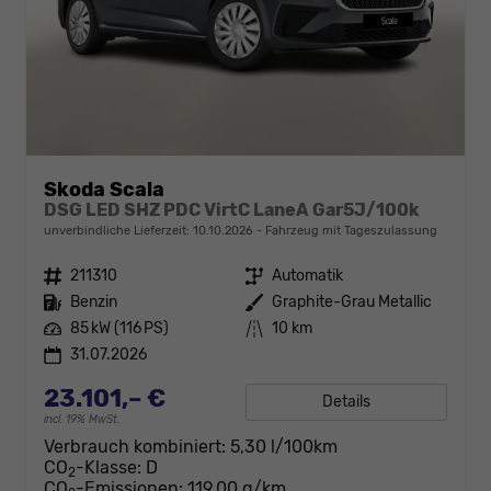
Skoda Scala
DSG LED SHZ PDC VirtC LaneA Gar5J/100k
unverbindliche Lieferzeit:
10.10.2026
Fahrzeug mit Tageszulassung
Fahrzeugnr.
211310
Getriebe
Automatik
Kraftstoff
Benzin
Außenfarbe
Graphite-Grau Metallic
Leistung
85 kW (116 PS)
Kilometerstand
10 km
31.07.2026
23.101,– €
Details
incl. 19% MwSt.
Verbrauch kombiniert:
5,30 l/100km
CO
-Klasse:
D
2
CO
-Emissionen:
119,00 g/km