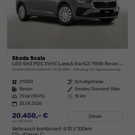
Skoda Scala
LED SHZ PDC VirtC LaneA Gar5J/100k Reserve
unverbindliche Lieferzeit:
21.09.2026
Fahrzeug mit Tageszulassung
Fahrzeugnr.
211300
Getriebe
Schaltgetriebe
Kraftstoff
Benzin
Außenfarbe
Smokey Diamond-Silber Metallic
Leistung
70 kW (95 PS)
Kilometerstand
10 km
25.06.2026
20.450,– €
Details
incl. 19% MwSt.
Verbrauch kombiniert:
5,10 l/100km
CO
-Klasse:
C