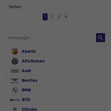
Seiten:
1
2
3
4
Fahrzeugnr.
Abarth
Alfa Romeo
Audi
Bentley
BMW
BYD
Citroën