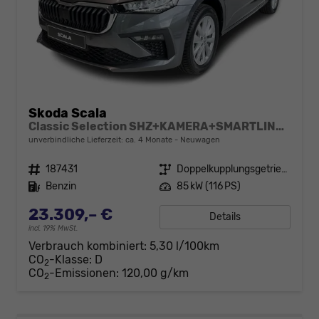
Skoda Scala
Classic Selection SHZ+KAMERA+SMARTLINK+LED+16" ALU
unverbindliche Lieferzeit: ca. 4 Monate
Neuwagen
Fahrzeugnr.
187431
Getriebe
Doppelkupplungsgetriebe (DSG)
Kraftstoff
Benzin
Leistung
85 kW (116 PS)
23.309,– €
Details
incl. 19% MwSt.
Verbrauch kombiniert:
5,30 l/100km
CO
-Klasse:
D
2
CO
-Emissionen:
120,00 g/km
2