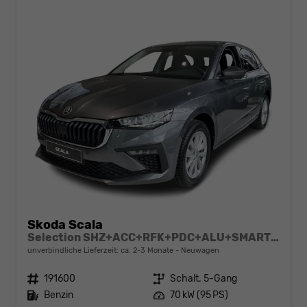
Skoda Scala
Selection SHZ+ACC+RFK+PDC+ALU+SMARTLINK
unverbindliche Lieferzeit: ca. 2-3 Monate
Neuwagen
Fahrzeugnr.
191600
Getriebe
Schalt. 5-Gang
Kraftstoff
Benzin
Leistung
70 kW (95 PS)