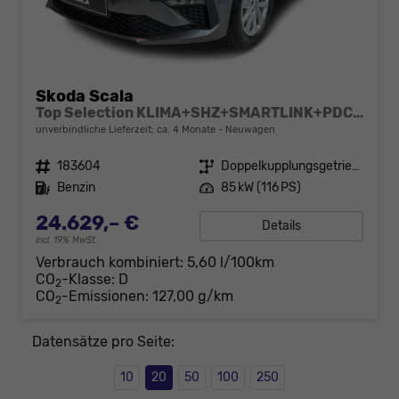
Skoda Scala
Top Selection KLIMA+SHZ+SMARTLINK+PDC+LED+16" ALU
unverbindliche Lieferzeit: ca. 4 Monate
Neuwagen
Fahrzeugnr.
183604
Getriebe
Doppelkupplungsgetriebe (DSG)
Kraftstoff
Benzin
Leistung
85 kW (116 PS)
24.629,– €
Details
incl. 19% MwSt.
Verbrauch kombiniert:
5,60 l/100km
CO
-Klasse:
D
2
CO
-Emissionen:
127,00 g/km
2
Datensätze pro Seite:
10
20
50
100
250