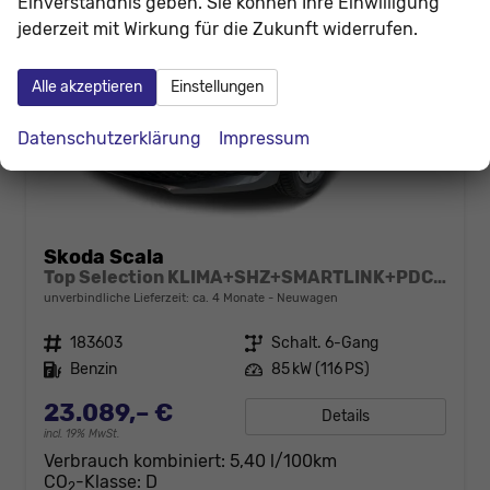
Einverständnis geben. Sie können Ihre Einwilligung
jederzeit mit Wirkung für die Zukunft widerrufen.
Alle akzeptieren
Einstellungen
Datenschutzerklärung
Impressum
Skoda Scala
Top Selection KLIMA+SHZ+SMARTLINK+PDC+LED+16" ALU
unverbindliche Lieferzeit: ca. 4 Monate
Neuwagen
Fahrzeugnr.
183603
Getriebe
Schalt. 6-Gang
Kraftstoff
Benzin
Leistung
85 kW (116 PS)
23.089,– €
Details
incl. 19% MwSt.
Verbrauch kombiniert:
5,40 l/100km
CO
-Klasse:
D
2