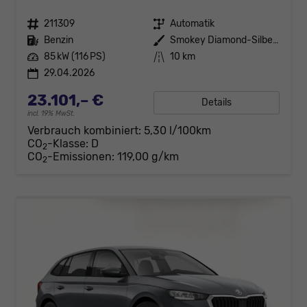
Fahrzeugnr.
211309
Getriebe
Automatik
Kraftstoff
Benzin
Außenfarbe
Smokey Diamond-Silber Metallic
Leistung
85 kW (116 PS)
Kilometerstand
10 km
29.04.2026
23.101,– €
Details
incl. 19% MwSt.
Verbrauch kombiniert:
5,30 l/100km
CO
-Klasse:
D
2
CO
-Emissionen:
119,00 g/km
2