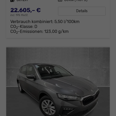
22.605,– €
Details
incl. 19% MwSt.
Verbrauch kombiniert:
5,50 l/100km
CO
-Klasse:
D
2
CO
-Emissionen:
123,00 g/km
2