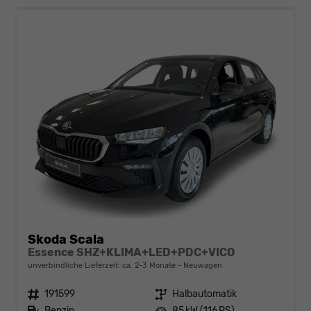
Skoda Scala
Essence SHZ+KLIMA+LED+PDC+VICO
unverbindliche Lieferzeit: ca. 2-3 Monate
Neuwagen
Fahrzeugnr.
191599
Getriebe
Halbautomatik
Kraftstoff
Benzin
Leistung
85 kW (116 PS)