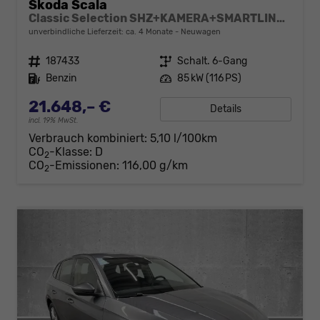
Skoda Scala
Classic Selection SHZ+KAMERA+SMARTLINK+LED+16" ALU
unverbindliche Lieferzeit: ca. 4 Monate
Neuwagen
Fahrzeugnr.
187433
Getriebe
Schalt. 6-Gang
Kraftstoff
Benzin
Leistung
85 kW (116 PS)
21.648,– €
Details
incl. 19% MwSt.
Verbrauch kombiniert:
5,10 l/100km
CO
-Klasse:
D
2
CO
-Emissionen:
116,00 g/km
2