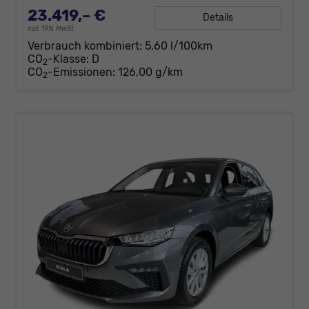
23.419,– €
Details
incl. 19% MwSt.
Verbrauch kombiniert:
5,60 l/100km
CO
-Klasse:
D
2
CO
-Emissionen:
126,00 g/km
2