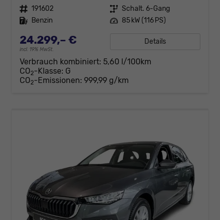
Fahrzeugnr.
191602
Getriebe
Schalt. 6-Gang
Kraftstoff
Benzin
Leistung
85 kW (116 PS)
24.299,– €
Details
incl. 19% MwSt.
Verbrauch kombiniert:
5,60 l/100km
CO
-Klasse:
G
2
CO
-Emissionen:
999,99 g/km
2