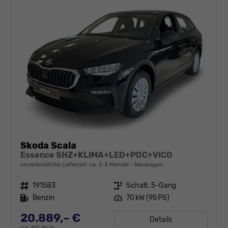
Skoda Scala
Essence SHZ+KLIMA+LED+PDC+VICO
unverbindliche Lieferzeit: ca. 2-3 Monate
Neuwagen
Fahrzeugnr.
191583
Getriebe
Schalt. 5-Gang
Kraftstoff
Benzin
Leistung
70 kW (95 PS)
20.889,– €
Details
incl. 19% MwSt.