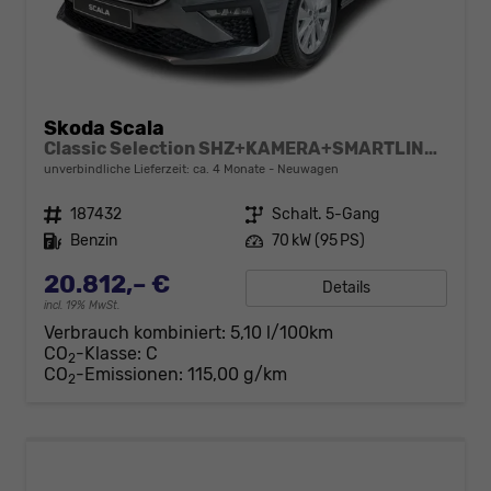
Skoda Scala
Classic Selection SHZ+KAMERA+SMARTLINK+LED+16" ALU
unverbindliche Lieferzeit: ca. 4 Monate
Neuwagen
Fahrzeugnr.
187432
Getriebe
Schalt. 5-Gang
Kraftstoff
Benzin
Leistung
70 kW (95 PS)
20.812,– €
Details
incl. 19% MwSt.
Verbrauch kombiniert:
5,10 l/100km
CO
-Klasse:
C
2
CO
-Emissionen:
115,00 g/km
2