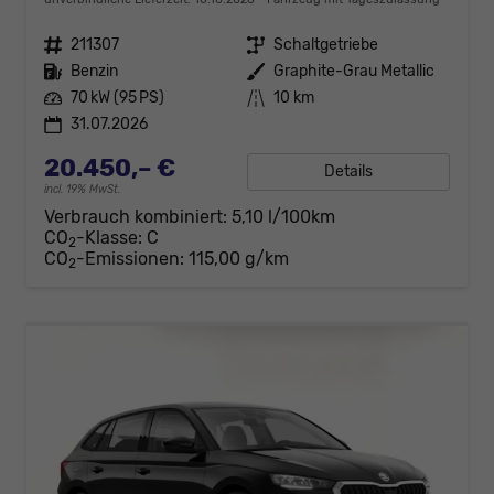
Fahrzeugnr.
211307
Getriebe
Schaltgetriebe
Kraftstoff
Benzin
Außenfarbe
Graphite-Grau Metallic
Leistung
70 kW (95 PS)
Kilometerstand
10 km
31.07.2026
20.450,– €
Details
incl. 19% MwSt.
Verbrauch kombiniert:
5,10 l/100km
CO
-Klasse:
C
2
CO
-Emissionen:
115,00 g/km
2