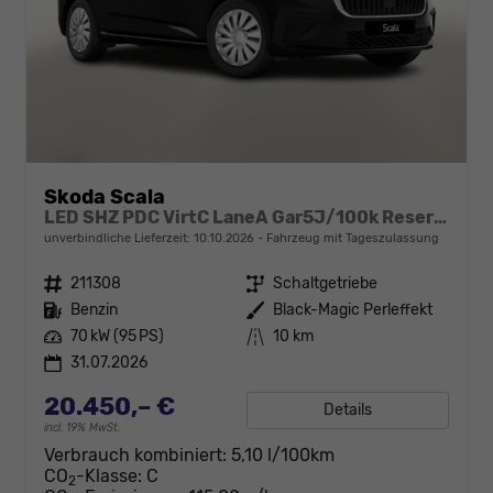
Skoda Scala
LED SHZ PDC VirtC LaneA Gar5J/100k Reserve
unverbindliche Lieferzeit:
10.10.2026
Fahrzeug mit Tageszulassung
Fahrzeugnr.
211308
Getriebe
Schaltgetriebe
Kraftstoff
Benzin
Außenfarbe
Black-Magic Perleffekt
Leistung
70 kW (95 PS)
Kilometerstand
10 km
31.07.2026
20.450,– €
Details
incl. 19% MwSt.
Verbrauch kombiniert:
5,10 l/100km
CO
-Klasse:
C
2