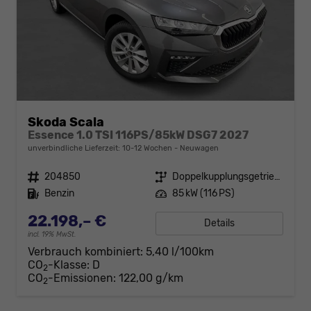
Skoda Scala
Essence 1.0 TSI 116PS/85kW DSG7 2027
unverbindliche Lieferzeit: 10-12 Wochen
Neuwagen
Fahrzeugnr.
204850
Getriebe
Doppelkupplungsgetriebe (DSG)
Kraftstoff
Benzin
Leistung
85 kW (116 PS)
22.198,– €
Details
incl. 19% MwSt.
Verbrauch kombiniert:
5,40 l/100km
CO
-Klasse:
D
2
CO
-Emissionen:
122,00 g/km
2