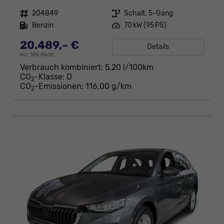
Fahrzeugnr.
204849
Getriebe
Schalt. 5-Gang
Kraftstoff
Benzin
Leistung
70 kW (95 PS)
20.489,– €
Details
incl. 19% MwSt.
Verbrauch kombiniert:
5,20 l/100km
CO
-Klasse:
D
2
CO
-Emissionen:
116,00 g/km
2