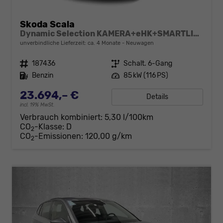
Skoda Scala
Dynamic Selection KAMERA+eHK+SMARTLINK+17" ALU+LED
unverbindliche Lieferzeit: ca. 4 Monate
Neuwagen
Fahrzeugnr.
187436
Getriebe
Schalt. 6-Gang
Kraftstoff
Benzin
Leistung
85 kW (116 PS)
23.694,– €
Details
incl. 19% MwSt.
Verbrauch kombiniert:
5,30 l/100km
CO
-Klasse:
D
2
CO
-Emissionen:
120,00 g/km
2