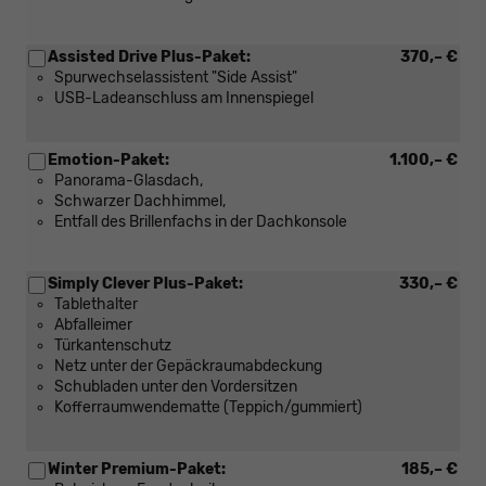
Assisted Drive Plus-Paket:
370,– €
Spurwechselassistent "Side Assist"
USB-Ladeanschluss am Innenspiegel
Emotion-Paket:
1.100,– €
Panorama-Glasdach,
Schwarzer Dachhimmel,
Entfall des Brillenfachs in der Dachkonsole
Simply Clever Plus-Paket:
330,– €
Tablethalter
Abfalleimer
Türkantenschutz
Netz unter der Gepäckraumabdeckung
Schubladen unter den Vordersitzen
Kofferraumwendematte (Teppich/gummiert)
Winter Premium-Paket:
185,– €