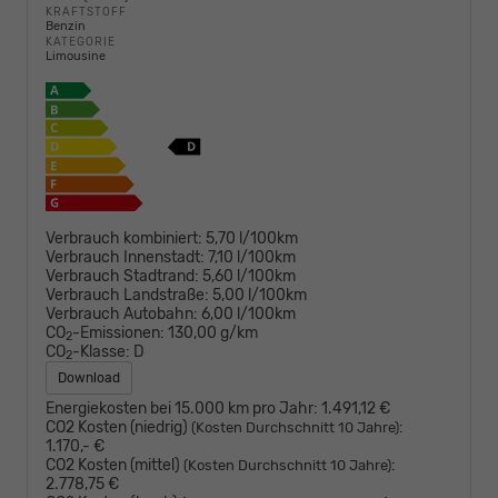
KRAFTSTOFF
Benzin
KATEGORIE
Limousine
Verbrauch kombiniert:
5,70 l/100km
Verbrauch Innenstadt:
7,10 l/100km
Verbrauch Stadtrand:
5,60 l/100km
Verbrauch Landstraße:
5,00 l/100km
Verbrauch Autobahn:
6,00 l/100km
CO
-Emissionen:
130,00 g/km
2
CO
-Klasse:
D
2
Download
Energiekosten bei 15.000 km pro Jahr:
1.491,12 €
CO2 Kosten (niedrig)
:
(Kosten Durchschnitt 10 Jahre)
1.170,- €
CO2 Kosten (mittel)
:
(Kosten Durchschnitt 10 Jahre)
2.778,75 €