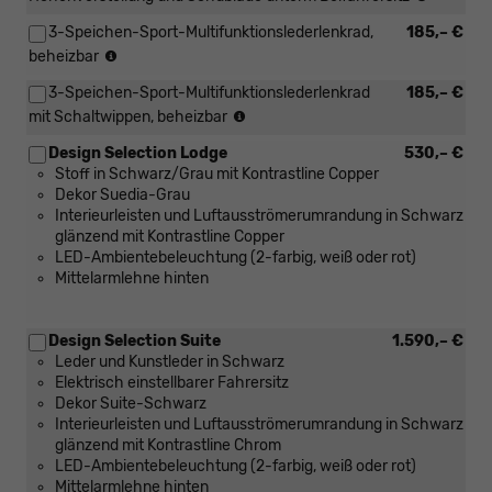
in
3-Speichen-Sport-Multifunktionslederlenkrad,
185,– €
Verbind
(nicht
mit
beheizbar
in
[WQ3-
3-Speichen-Sport-Multifunktionslederlenkrad
185,– €
Verbindung
HP]
(nur
mit
mit Schaltwippen, beheizbar
Design
in
DSG)
Selectio
Design Selection Lodge
530,– €
Verbindung
Lodge)
Stoff in Schwarz/Grau mit Kontrastline Copper
mit
Dekor Suedia-Grau
DSG)
Interieurleisten und Luftausströmerumrandung in Schwarz
glänzend mit Kontrastline Copper
LED-Ambientebeleuchtung (2-farbig, weiß oder rot)
Mittelarmlehne hinten
Design Selection Suite
1.590,– €
Leder und Kunstleder in Schwarz
Elektrisch einstellbarer Fahrersitz
Dekor Suite-Schwarz
Interieurleisten und Luftausströmerumrandung in Schwarz
glänzend mit Kontrastline Chrom
LED-Ambientebeleuchtung (2-farbig, weiß oder rot)
Mittelarmlehne hinten