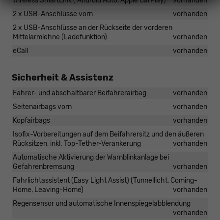
Wireless SmartLink ( Android Auto, Apple CarPlay)
vorhanden
2 x USB-Anschlüsse vorn
vorhanden
2 x USB-Anschlüsse an der Rückseite der vorderen
Mittelarmlehne (Ladefunktion)
vorhanden
eCall
vorhanden
Sicherheit & Assistenz
Fahrer- und abschaltbarer Beifahrerairbag
vorhanden
Seitenairbags vorn
vorhanden
Kopfairbags
vorhanden
Isofix-Vorbereitungen auf dem Beifahrersitz und den äußeren
Rücksitzen, inkl. Top-Tether-Verankerung
vorhanden
Automatische Aktivierung der Warnblinkanlage bei
Gefahrenbremsung
vorhanden
Fahrlichtassistent (Easy Light Assist) (Tunnellicht, Coming-
Home, Leaving-Home)
vorhanden
Regensensor und automatische Innenspiegelabblendung
vorhanden