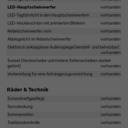
LED-Hauptscheinwerfer
vorhanden
LED-Tagfahrlicht in den Hauptscheinwerfern
vorhanden
LED-Heckleuchten mit animierten Blinkern
vorhanden
Nebelscheinwerfer vorn
vorhanden
Abbiegelicht im Nebelscheinwerfer
vorhanden
Elektrisch anklappbare Außenspiegel (einstell- und beheizbar)
vorhanden
Sunset (Heckscheibe und hintere Seitenscheiben dunkel
getönt)
vorhanden
Vorbereitung für eine Anhängerzugvorrichtung
vorhanden
Räder & Technik
Scheckheftgepflegt
vorhanden
Servolenkung
vorhanden
Sommerreifen
vorhanden
Traktionskontrolle
vorhanden