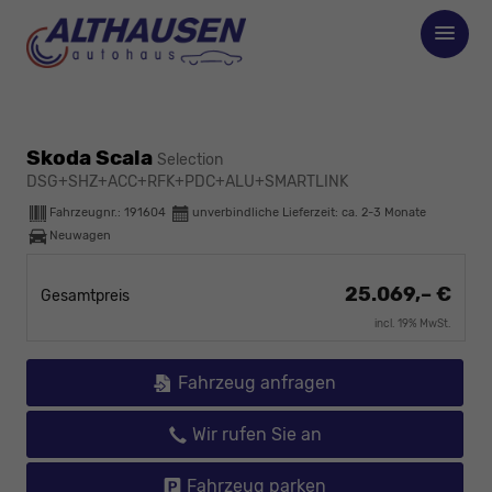
Skoda Scala
Selection
DSG+SHZ+ACC+RFK+PDC+ALU+SMARTLINK
Fahrzeugnr.:
191604
unverbindliche Lieferzeit: ca. 2-3 Monate
Neuwagen
25.069,– €
Gesamtpreis
incl. 19% MwSt.
Fahrzeug anfragen
Wir rufen Sie an
Fahrzeug parken