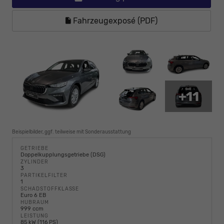
Fahrzeugexposé (PDF)
+11
Beispielbilder, ggf. teilweise mit Sonderausstattung
GETRIEBE
Doppelkupplungsgetriebe (DSG)
ZYLINDER
3
PARTIKELFILTER
1
SCHADSTOFFKLASSE
Euro 6 EB
HUBRAUM
999 ccm
LEISTUNG
85 kW (116 PS)