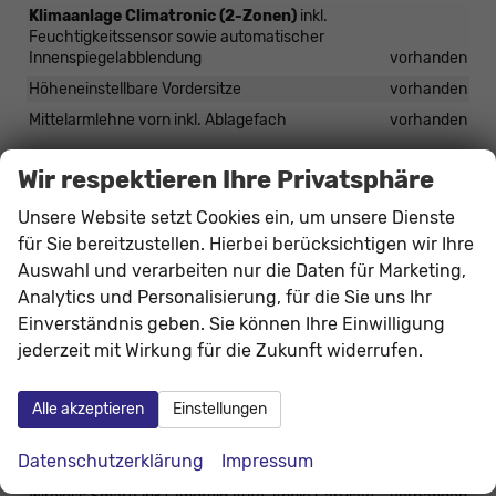
Klimaanlage Climatronic (2-Zonen)
inkl.
Feuchtigkeitssensor sowie automatischer
Innenspiegelabblendung
vorhanden
Höheneinstellbare Vordersitze
vorhanden
Mittelarmlehne vorn inkl. Ablagefach
vorhanden
Wir respektieren Ihre Privatsphäre
Infotainment & Kommunikation
Infotainment Basic
Unsere Website setzt Cookies ein, um unsere Dienste
8 Lautsprecher
für Sie bereitzustellen. Hierbei berücksichtigen wir Ihre
Wireless SmartLink (Apple CarPlay, Android Auto)
Auswahl und verarbeiten nur die Daten für Marketing,
Mittelarmlehne vorn
Analytics und Personalisierung, für die Sie uns Ihr
2 USB-Anschlüsse (Typ C) an Rückseite der vorderen
Mittelarmlehne (Ladefunktion)
Einverständnis geben. Sie können Ihre Einwilligung
vorhanden
jederzeit mit Wirkung für die Zukunft widerrufen.
8,25 Zoll Infotainmentsystem
vorhanden
Digitaler Radioempfang DAB+
vorhanden
Alle akzeptieren
Einstellungen
Bluetooth-Freisprecheinrichtung
vorhanden
Datenschutzerklärung
Impressum
Digital Cockpit 8 Zoll (virtuelles Cockpit)
vorhanden