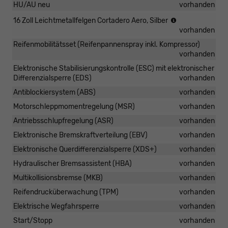
HU/AU neu
vorhanden
(Bereifung
16 Zoll Leichtmetallfelgen Cortadero Aero, Silber
205/55
vorhanden
R16)
Reifenmobilitätsset (Reifenpannenspray inkl. Kompressor)
vorhanden
Elektronische Stabilisierungskontrolle (ESC) mit elektronischer
Differenzialsperre (EDS)
vorhanden
Antiblockiersystem (ABS)
vorhanden
Motorschleppmomentregelung (MSR)
vorhanden
Antriebsschlupfregelung (ASR)
vorhanden
Elektronische Bremskraftverteilung (EBV)
vorhanden
Elektronische Querdifferenzialsperre (XDS+)
vorhanden
Hydraulischer Bremsassistent (HBA)
vorhanden
Multikollisionsbremse (MKB)
vorhanden
Reifendrucküberwachung (TPM)
vorhanden
Elektrische Wegfahrsperre
vorhanden
Start/Stopp
vorhanden