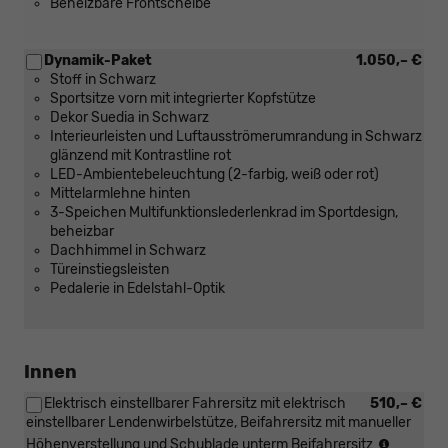
Beheizbare Frontscheibe
Dynamik-Paket
1.050,– €
Stoff in Schwarz
Sportsitze vorn mit integrierter Kopfstütze
Dekor Suedia in Schwarz
Interieurleisten und Luftausströmerumrandung in Schwarz
glänzend mit Kontrastline rot
LED-Ambientebeleuchtung (2-farbig, weiß oder rot)
Mittelarmlehne hinten
3-Speichen Multifunktionslederlenkrad im Sportdesign,
beheizbar
Dachhimmel in Schwarz
Türeinstiegsleisten
Pedalerie in Edelstahl-Optik
Innen
Elektrisch einstellbarer Fahrersitz mit elektrisch
510,– €
einstellbarer Lendenwirbelstütze, Beifahrersitz mit manueller
(Nur
Höhenverstellung und Schublade unterm Beifahrersitz