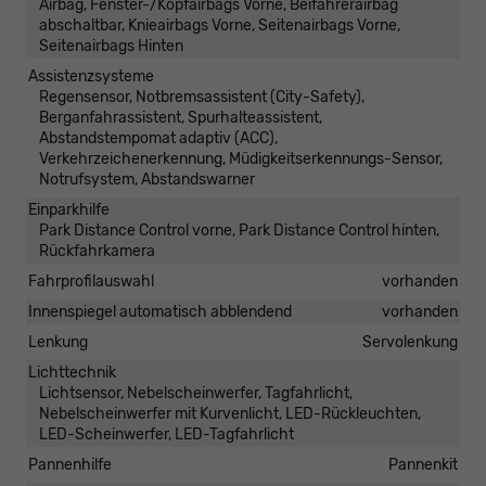
Airbag, Fenster-/Kopfairbags Vorne, Beifahrerairbag
abschaltbar, Knieairbags Vorne, Seitenairbags Vorne,
Seitenairbags Hinten
Assistenzsysteme
Regensensor, Notbremsassistent (City-Safety),
Berganfahrassistent, Spurhalteassistent,
Abstandstempomat adaptiv (ACC),
Verkehrzeichenerkennung, Müdigkeitserkennungs-Sensor,
Notrufsystem, Abstandswarner
Einparkhilfe
Park Distance Control vorne, Park Distance Control hinten,
Rückfahrkamera
Fahrprofilauswahl
vorhanden
Innenspiegel automatisch abblendend
vorhanden
Lenkung
Servolenkung
Lichttechnik
Lichtsensor, Nebelscheinwerfer, Tagfahrlicht,
Nebelscheinwerfer mit Kurvenlicht, LED-Rückleuchten,
LED-Scheinwerfer, LED-Tagfahrlicht
Pannenhilfe
Pannenkit