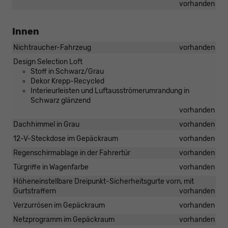
vorhanden
Innen
Nichtraucher-Fahrzeug
vorhanden
Design Selection Loft
Stoff in Schwarz/Grau
Dekor Krepp-Recycled
Interieurleisten und Luftausströmerumrandung in
Schwarz glänzend
vorhanden
Dachhimmel in Grau
vorhanden
12-V-Steckdose im Gepäckraum
vorhanden
Regenschirmablage in der Fahrertür
vorhanden
Türgriffe in Wagenfarbe
vorhanden
Höheneinstellbare Dreipunkt-Sicherheitsgurte vorn, mit
Gurtstraffern
vorhanden
Verzurrösen im Gepäckraum
vorhanden
Netzprogramm im Gepäckraum
vorhanden