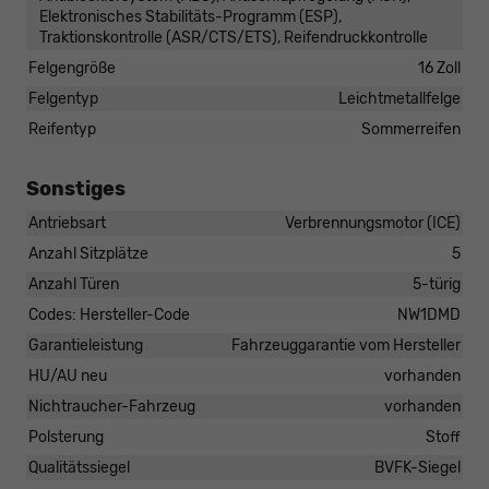
Elektronisches Stabilitäts-Programm (ESP),
Traktionskontrolle (ASR/CTS/ETS), Reifendruckkontrolle
Felgengröße
16 Zoll
Felgentyp
Leichtmetallfelge
Reifentyp
Sommerreifen
Sonstiges
Antriebsart
Verbrennungsmotor (ICE)
Anzahl Sitzplätze
5
Anzahl Türen
5-türig
Codes: Hersteller-Code
NW1DMD
Garantieleistung
Fahrzeuggarantie vom Hersteller
HU/AU neu
vorhanden
Nichtraucher-Fahrzeug
vorhanden
Polsterung
Stoff
Qualitätssiegel
BVFK-Siegel