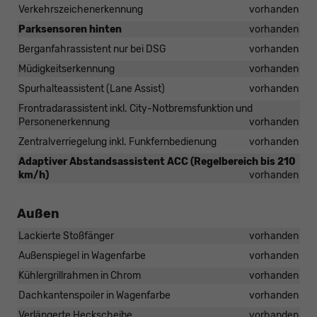
Verkehrszeichenerkennung
vorhanden
Parksensoren hinten
vorhanden
Berganfahrassistent nur bei DSG
vorhanden
Müdigkeitserkennung
vorhanden
Spurhalteassistent (Lane Assist)
vorhanden
Frontradarassistent inkl. City-Notbremsfunktion und
Personenerkennung
vorhanden
Zentralverriegelung inkl. Funkfernbedienung
vorhanden
Adaptiver Abstandsassistent ACC (Regelbereich bis 210
km/h)
vorhanden
Außen
Lackierte Stoßfänger
vorhanden
Außenspiegel in Wagenfarbe
vorhanden
Kühlergrillrahmen in Chrom
vorhanden
Dachkantenspoiler in Wagenfarbe
vorhanden
Verlängerte Heckscheibe
vorhanden