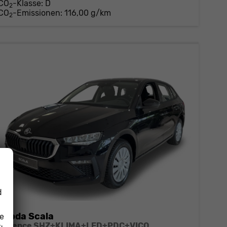
CO
-Klasse:
D
2
CO
-Emissionen:
116,00 g/km
2
d
Skoda Scala
ie
Essence SHZ+KLIMA+LED+PDC+VICO