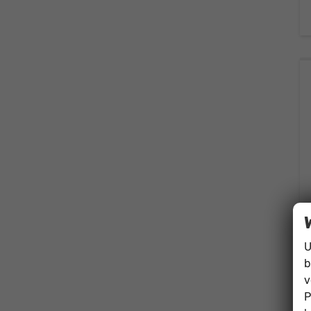
U
b
v
P