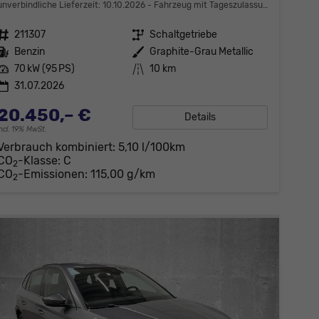
unverbindliche Lieferzeit:
10.10.2026
Fahrzeug mit Tageszulassung
Fahrzeugnr.
211307
Getriebe
Schaltgetriebe
Kraftstoff
Benzin
Außenfarbe
Graphite-Grau Metallic
Leistung
70 kW (95 PS)
Kilometerstand
10 km
31.07.2026
20.450,– €
Details
incl. 19% MwSt.
Verbrauch kombiniert:
5,10 l/100km
CO
-Klasse:
C
2
CO
-Emissionen:
115,00 g/km
2