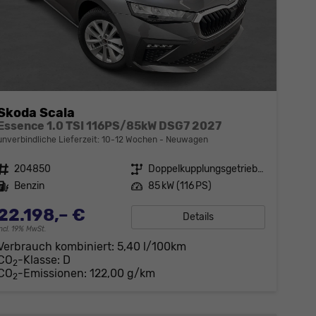
Skoda Scala
Essence 1.0 TSI 116PS/85kW DSG7 2027
unverbindliche Lieferzeit: 10-12 Wochen
Neuwagen
Fahrzeugnr.
204850
Getriebe
Doppelkupplungsgetriebe (DSG)
Kraftstoff
Benzin
Leistung
85 kW (116 PS)
22.198,– €
Details
incl. 19% MwSt.
Verbrauch kombiniert:
5,40 l/100km
CO
-Klasse:
D
2
CO
-Emissionen:
122,00 g/km
2