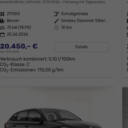
unverbindliche Lieferzeit:
21.09.2026
Fahrzeug mit Tageszulassung
Fahrzeugnr.
211300
Getriebe
Schaltgetriebe
Kraftstoff
Benzin
Außenfarbe
Smokey Diamond-Silber Metallic
Leistung
70 kW (95 PS)
Kilometerstand
10 km
25.06.2026
20.450,– €
Details
incl. 19% MwSt.
Verbrauch kombiniert:
5,10 l/100km
CO
-Klasse:
C
2
CO
-Emissionen:
115,00 g/km
2