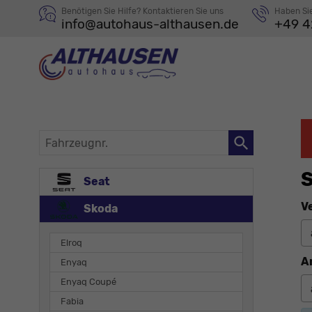
Benötigen Sie Hilfe? Kontaktieren Sie uns
Haben Si
info@autohaus-althausen.de
+49 4
Fahrzeugnr.
S
Seat
V
Skoda
Elroq
A
Enyaq
Enyaq Coupé
Fabia