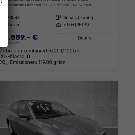
t
unverbindliche Lieferzeit: ca. 2-3 Monate
Neuwagen
Fahrzeugnr.
191583
Getriebe
Schalt. 5-Gang
Kraftstoff
Benzin
Leistung
70 kW (95 PS)
20.889,– €
Details
incl. 19% MwSt.
Verbrauch kombiniert:
5,20 l/100km
CO
-Klasse:
D
2
CO
-Emissionen:
119,00 g/km
2