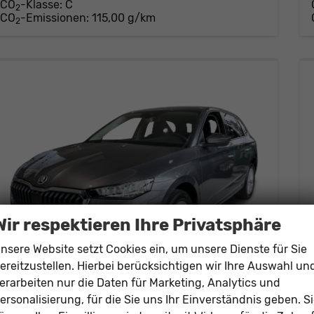
CO
-Klasse:
C
2
CO
-Emissionen:
115,00 g/km
2
Wir respektieren Ihre Privatsphäre
nsere Website setzt Cookies ein, um unsere Dienste für Sie
ereitzustellen. Hierbei berücksichtigen wir Ihre Auswahl un
erarbeiten nur die Daten für Marketing, Analytics und
Skoda Scala
ersonalisierung, für die Sie uns Ihr Einverständnis geben. S
Classic Selection SHZ+KAMERA+SMARTLINK+LED+16" ALU