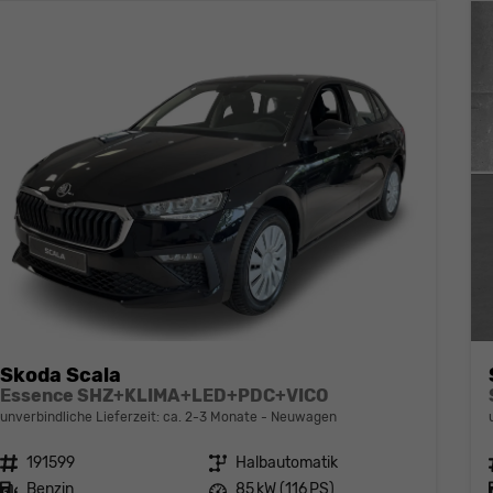
Skoda Scala
Essence SHZ+KLIMA+LED+PDC+VICO
unverbindliche Lieferzeit: ca. 2-3 Monate
Neuwagen
Fahrzeugnr.
191599
Getriebe
Halbautomatik
Kraftstoff
Benzin
Leistung
85 kW (116 PS)