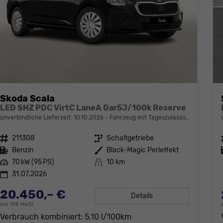
Skoda Scala
LED SHZ PDC VirtC LaneA Gar5J/100k Reserve
unverbindliche Lieferzeit:
10.10.2026
Fahrzeug mit Tageszulassung
Fahrzeugnr.
211308
Getriebe
Schaltgetriebe
Kraftstoff
Benzin
Außenfarbe
Black-Magic Perleffekt
Leistung
70 kW (95 PS)
Kilometerstand
10 km
31.07.2026
20.450,– €
Details
incl. 19% MwSt.
Verbrauch kombiniert:
5,10 l/100km