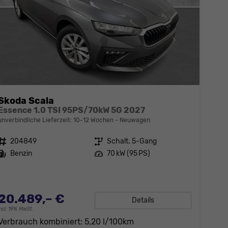
Skoda Scala
Essence 1.0 TSI 95PS/70kW 5G 2027
unverbindliche Lieferzeit: 10-12 Wochen
Neuwagen
Fahrzeugnr.
204849
Getriebe
Schalt. 5-Gang
Kraftstoff
Benzin
Leistung
70 kW (95 PS)
20.489,– €
Details
incl. 19% MwSt.
Verbrauch kombiniert:
5,20 l/100km