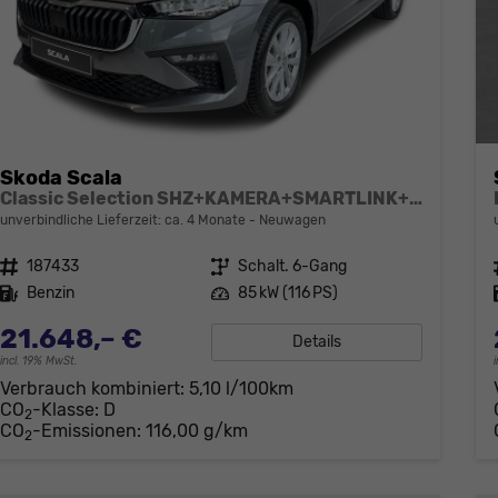
Skoda Scala
Classic Selection SHZ+KAMERA+SMARTLINK+LED+16" ALU
unverbindliche Lieferzeit: ca. 4 Monate
Neuwagen
Fahrzeugnr.
187433
Getriebe
Schalt. 6-Gang
Kraftstoff
Benzin
Leistung
85 kW (116 PS)
21.648,– €
Details
incl. 19% MwSt.
Verbrauch kombiniert:
5,10 l/100km
CO
-Klasse:
D
2
CO
-Emissionen:
116,00 g/km
2