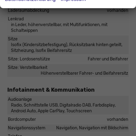
Klimatisierung
2-Zonen-Klimaautomatik
Laderaumabdeckung
vorhanden
Lenkrad
in Leder, höhenverstellbar, mit Multifunktionen, mit
Schaltwippen
Sitze
Isofix (Kindersitzbefestigung), Rücksitzbank hinten geteilt,
Sitzheizung, Isofix Beifahrersitz
Sitze: Lordosenstütze
Fahrer und Beifahrer
Sitze: Verstellbarkeit
Höhenverstellbarer Fahrer- und Beifahrersitz
Infotainment & Kommunikation
Audioanlage
Radio, Schnittstelle USB, Digitalradio DAB, Farbdisplay,
Android Auto, Apple CarPlay, Touchscreen
Bordcomputer
vorhanden
Navigationssystem
Navigation, Navigation mit Bildschirm