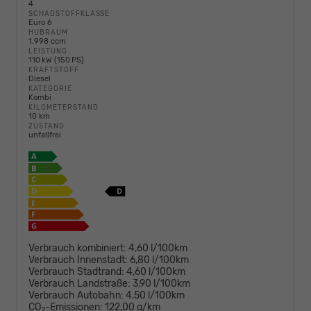
4
SCHADSTOFFKLASSE
Euro 6
HUBRAUM
1.998 ccm
LEISTUNG
110 kW (150 PS)
KRAFTSTOFF
Diesel
KATEGORIE
Kombi
KILOMETERSTAND
10 km
ZUSTAND
unfallfrei
Verbrauch kombiniert:
4,60 l/100km
Verbrauch Innenstadt:
6,80 l/100km
Verbrauch Stadtrand:
4,60 l/100km
Verbrauch Landstraße:
3,90 l/100km
Verbrauch Autobahn:
4,50 l/100km
CO
-Emissionen:
122,00 g/km
2