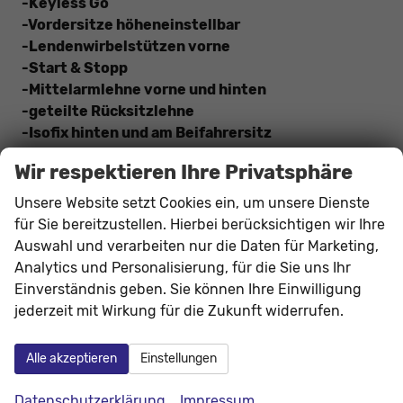
-Keyless Go
-Vordersitze höheneinstellbar
-Lendenwirbelstützen vorne
-Start & Stopp
-Mittelarmlehne vorne und hinten
-geteilte Rücksitzlehne
-Isofix hinten und am Beifahrersitz
-Dachreling in Schwarz
Wir respektieren Ihre Privatsphäre
-Berganfahrhilfe (AutoHold)
-induktive Ladeschale
Unsere Website setzt Cookies ein, um unsere Dienste
für Sie bereitzustellen. Hierbei berücksichtigen wir Ihre
Auswahl und verarbeiten nur die Daten für Marketing,
Innen
Analytics und Personalisierung, für die Sie uns Ihr
Armlehnen
Mittelarmlehne, Vorne und hinten
Einverständnis geben. Sie können Ihre Einwilligung
Doppelter Laderaumboden
vorhanden
jederzeit mit Wirkung für die Zukunft widerrufen.
Durchlademöglichkeit
vorhanden
Alle akzeptieren
Einstellungen
Fensterheber
elektrisch 4-fach
Innenraumfilter
vorhanden
Datenschutzerklärung
Impressum