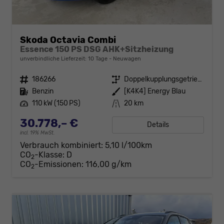
Skoda Octavia Combi
Essence 150 PS DSG AHK+Sitzheizung
unverbindliche Lieferzeit:
10 Tage
Neuwagen
Fahrzeugnr.
186266
Getriebe
Doppelkupplungsgetriebe (DSG)
Kraftstoff
Benzin
Außenfarbe
[K4K4] Energy Blau
Leistung
110 kW (150 PS)
Kilometerstand
20 km
30.778,– €
Details
incl. 19% MwSt.
Verbrauch kombiniert:
5,10 l/100km
CO
-Klasse:
D
2
CO
-Emissionen:
116,00 g/km
2