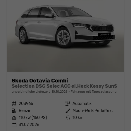
Skoda Octavia Combi
Selection DSG Selec ACC el.Heck Kessy SunS
unverbindliche Lieferzeit:
10.10.2026
Fahrzeug mit Tageszulassung
Fahrzeugnr.
203966
Getriebe
Automatik
Kraftstoff
Benzin
Außenfarbe
Moon-Weiß Perleffekt
Leistung
110 kW (150 PS)
Kilometerstand
10 km
31.07.2026