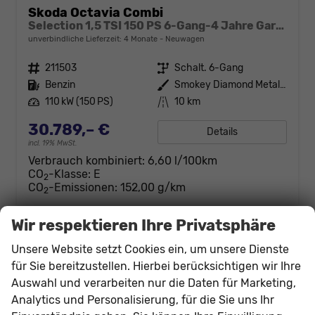
Skoda Octavia Combi
Selection 1,5 TSI 150 PS 6-Gang-4 Jahre Garantie-Anhängerkupplung schwenkbar-PDC vorne und hinten-Sitzheizung-Smart Link
unverbindliche Lieferzeit:
4 Monate
Neuwagen
Fahrzeugnr.
211503
Getriebe
Schalt. 6-Gang
Kraftstoff
Benzin
Außenfarbe
Smokey Diamond Metallic
Leistung
110 kW (150 PS)
Kilometerstand
10 km
30.789,– €
Details
incl. 19% MwSt.
Verbrauch kombiniert:
6,60 l/100km
CO
-Klasse:
E
2
CO
-Emissionen:
152,00 g/km
2
Wir respektieren Ihre Privatsphäre
Unsere Website setzt Cookies ein, um unsere Dienste
für Sie bereitzustellen. Hierbei berücksichtigen wir Ihre
Auswahl und verarbeiten nur die Daten für Marketing,
Analytics und Personalisierung, für die Sie uns Ihr