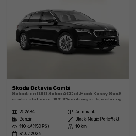
Skoda Octavia Combi
Selection DSG Selec ACC el.Heck Kessy SunS
unverbindliche Lieferzeit:
10.10.2026
Fahrzeug mit Tageszulassung
Fahrzeugnr.
202684
Getriebe
Automatik
Kraftstoff
Benzin
Außenfarbe
Black-Magic Perleffekt
Leistung
110 kW (150 PS)
Kilometerstand
10 km
31.07.2026