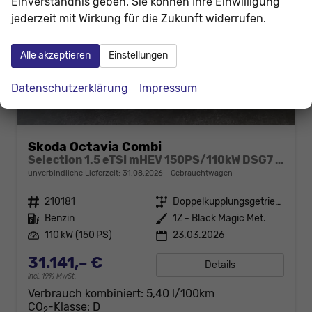
Einverständnis geben. Sie können Ihre Einwilligung
jederzeit mit Wirkung für die Zukunft widerrufen.
Alle akzeptieren
Einstellungen
Datenschutzerklärung
Impressum
Skoda Octavia Combi
Selection 1.5 eTSI mHEV 150PS/110kW DSG7 2026 +AHK+3-ZONE+RFK+KESSY+EL.HECK+BHZ. LENKRAD
unverbindliche Lieferzeit:
31.08.2026
Gebrauchtwagen
Fahrzeugnr.
210181
Getriebe
Doppelkupplungsgetriebe (DSG)
Kraftstoff
Benzin
Außenfarbe
1Z - Black Magic Met.
Leistung
110 kW (150 PS)
23.03.2026
31.141,– €
Details
incl. 19% MwSt.
Verbrauch kombiniert:
5,40 l/100km
CO
-Klasse:
D
2