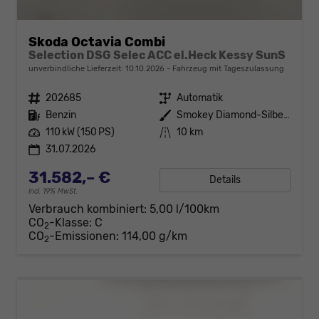
Skoda Octavia Combi
Selection DSG Selec ACC el.Heck Kessy SunS
unverbindliche Lieferzeit:
10.10.2026
Fahrzeug mit Tageszulassung
Fahrzeugnr.
202685
Getriebe
Automatik
Kraftstoff
Benzin
Außenfarbe
Smokey Diamond-Silber Metallic
Leistung
110 kW (150 PS)
Kilometerstand
10 km
31.07.2026
31.582,– €
Details
incl. 19% MwSt.
Verbrauch kombiniert:
5,00 l/100km
CO
-Klasse:
C
2
CO
-Emissionen:
114,00 g/km
2