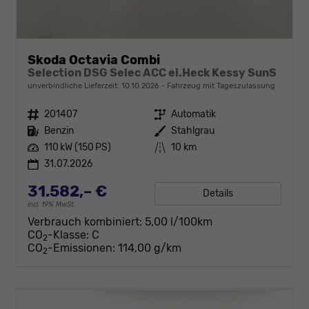
Skoda Octavia Combi
Selection DSG Selec ACC el.Heck Kessy SunS
unverbindliche Lieferzeit:
10.10.2026
Fahrzeug mit Tageszulassung
Fahrzeugnr.
201407
Getriebe
Automatik
Kraftstoff
Benzin
Außenfarbe
Stahlgrau
Leistung
110 kW (150 PS)
Kilometerstand
10 km
31.07.2026
31.582,– €
Details
incl. 19% MwSt.
Verbrauch kombiniert:
5,00 l/100km
CO
-Klasse:
C
2
CO
-Emissionen:
114,00 g/km
2