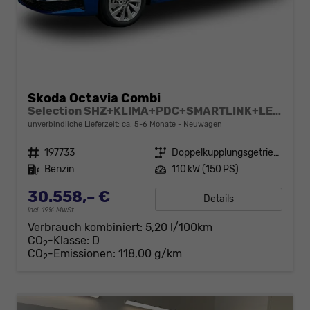
Skoda Octavia Combi
Selection SHZ+KLIMA+PDC+SMARTLINK+LED+16" ALU
unverbindliche Lieferzeit: ca. 5-6 Monate
Neuwagen
Fahrzeugnr.
197733
Getriebe
Doppelkupplungsgetriebe (DSG)
Kraftstoff
Benzin
Leistung
110 kW (150 PS)
30.558,– €
Details
incl. 19% MwSt.
Verbrauch kombiniert:
5,20 l/100km
CO
-Klasse:
D
2
CO
-Emissionen:
118,00 g/km
2