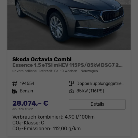
Skoda Octavia Combi
Essence 1.5 eTSI mHEV 115PS/85kW DSG7 2026
unverbindliche Lieferzeit: Ca. 10 Wochen
Neuwagen
Fahrzeugnr.
194554
Getriebe
Doppelkupplungsgetriebe (DSG)
Kraftstoff
Benzin
Leistung
85 kW (116 PS)
28.074,– €
Details
incl. 19% MwSt.
Verbrauch kombiniert:
4,90 l/100km
CO
-Klasse:
C
2
CO
-Emissionen:
112,00 g/km
2