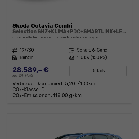
Skoda Octavia Combi
Selection SHZ+KLIMA+PDC+SMARTLINK+LED+16" ALU
unverbindliche Lieferzeit: ca. 5-6 Monate
Neuwagen
Fahrzeugnr.
197730
Getriebe
Schalt. 6-Gang
Kraftstoff
Benzin
Leistung
110 kW (150 PS)
28.589,– €
Details
incl. 19% MwSt.
Verbrauch kombiniert:
5,20 l/100km
CO
-Klasse:
D
2
CO
-Emissionen:
118,00 g/km
2