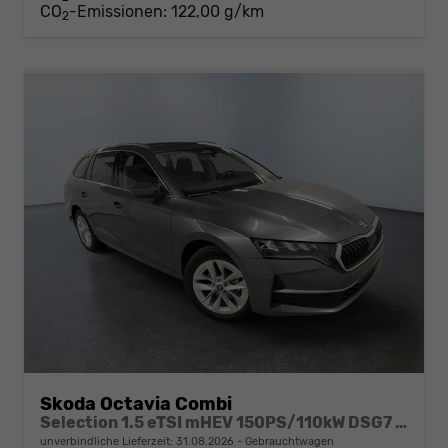
CO
-Emissionen:
122,00 g/km
2
Skoda Octavia Combi
Selection 1.5 eTSI mHEV 150PS/110kW DSG7 2026 +AHK+3-ZONE+RFK+KESSY+EL.HECK+BHZ. LENKRAD
unverbindliche Lieferzeit:
31.08.2026
Gebrauchtwagen