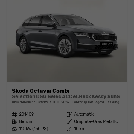
Skoda Octavia Combi
Selection DSG Selec ACC el.Heck Kessy SunS
unverbindliche Lieferzeit:
10.10.2026
Fahrzeug mit Tageszulassung
Fahrzeugnr.
201409
Getriebe
Automatik
Kraftstoff
Benzin
Außenfarbe
Graphite-Grau Metallic
Leistung
110 kW (150 PS)
Kilometerstand
10 km