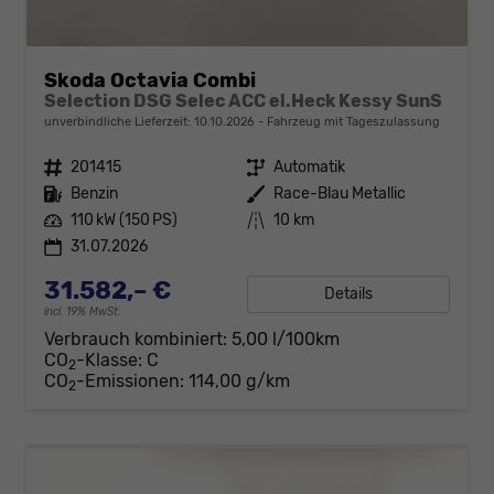
Skoda Octavia Combi
Selection DSG Selec ACC el.Heck Kessy SunS
unverbindliche Lieferzeit:
10.10.2026
Fahrzeug mit Tageszulassung
Fahrzeugnr.
201415
Getriebe
Automatik
Kraftstoff
Benzin
Außenfarbe
Race-Blau Metallic
Leistung
110 kW (150 PS)
Kilometerstand
10 km
31.07.2026
31.582,– €
Details
incl. 19% MwSt.
Verbrauch kombiniert:
5,00 l/100km
CO
-Klasse:
C
2
CO
-Emissionen:
114,00 g/km
2