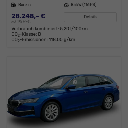
Kraftstoff
Benzin
Leistung
85 kW (116 PS)
28.248,– €
Details
incl. 19% MwSt.
Verbrauch kombiniert:
5,20 l/100km
CO
-Klasse:
D
2
CO
-Emissionen:
118,00 g/km
2