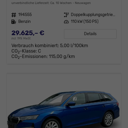
unverbindliche Lieferzeit: Ca. 10 Wochen
Neuwagen
Fahrzeugnr.
194555
Getriebe
Doppelkupplungsgetriebe (DSG)
Kraftstoff
Benzin
Leistung
110 kW (150 PS)
29.625,– €
Details
incl. 19% MwSt.
Verbrauch kombiniert:
5,00 l/100km
CO
-Klasse:
C
2
CO
-Emissionen:
115,00 g/km
2