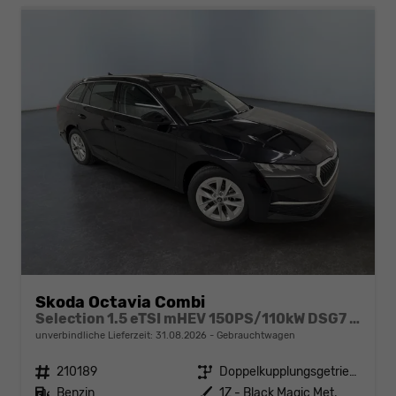
Skoda Octavia Combi
Selection 1.5 eTSI mHEV 150PS/110kW DSG7 2026 +AHK+SUNSET+3-ZONE+RFK+KESSY+EL.HECK+BHZ. LENKRAD
unverbindliche Lieferzeit:
31.08.2026
Gebrauchtwagen
Fahrzeugnr.
210189
Getriebe
Doppelkupplungsgetriebe (DSG)
Kraftstoff
Benzin
Außenfarbe
1Z - Black Magic Met.