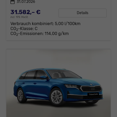
31.07.2026
31.582,– €
Details
incl. 19% MwSt.
Verbrauch kombiniert:
5,00 l/100km
CO
-Klasse:
C
2
CO
-Emissionen:
114,00 g/km
2