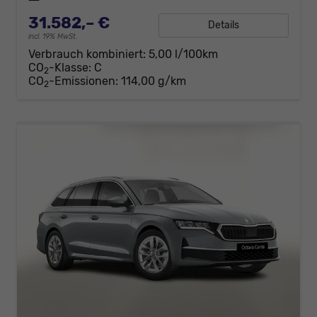
31.582,– €
Details
incl. 19% MwSt.
Verbrauch kombiniert:
5,00 l/100km
CO
-Klasse:
C
2
CO
-Emissionen:
114,00 g/km
2