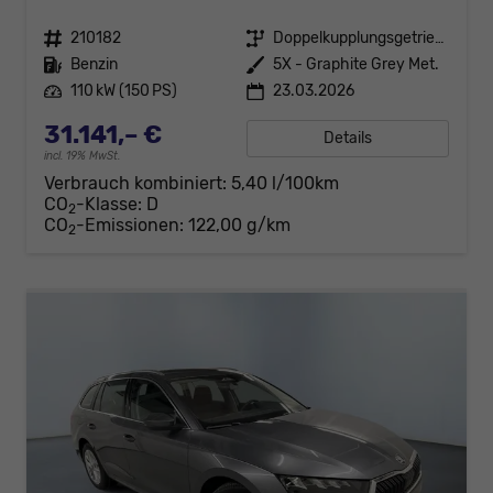
Fahrzeugnr.
210182
Getriebe
Doppelkupplungsgetriebe (DSG)
Kraftstoff
Benzin
Außenfarbe
5X - Graphite Grey Met.
Leistung
110 kW (150 PS)
23.03.2026
31.141,– €
Details
incl. 19% MwSt.
Verbrauch kombiniert:
5,40 l/100km
CO
-Klasse:
D
2
CO
-Emissionen:
122,00 g/km
2