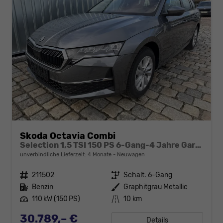
Skoda Octavia Combi
Selection 1,5 TSI 150 PS 6-Gang-4 Jahre Garantie-Anhängerkupplung schwenkbar-PDC vorne und hinten-Sitzheizung-Smart Link
unverbindliche Lieferzeit:
4 Monate
Neuwagen
Fahrzeugnr.
211502
Getriebe
Schalt. 6-Gang
Kraftstoff
Benzin
Außenfarbe
Graphitgrau Metallic
Leistung
110 kW (150 PS)
Kilometerstand
10 km
30.789,– €
Details