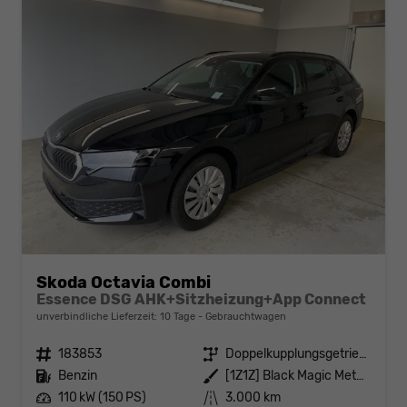
Skoda Octavia Combi
Essence DSG AHK+Sitzheizung+App Connect
unverbindliche Lieferzeit:
10 Tage
Gebrauchtwagen
Fahrzeugnr.
183853
Getriebe
Doppelkupplungsgetriebe (DSG)
Kraftstoff
Benzin
Außenfarbe
[1Z1Z] Black Magic Metallic
Leistung
110 kW (150 PS)
Kilometerstand
3.000 km