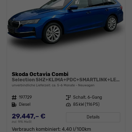
Skoda Octavia Combi
Selection SHZ+KLIMA+PDC+SMARTLINK+LED+16" ALU
unverbindliche Lieferzeit: ca. 5-6 Monate
Neuwagen
Fahrzeugnr.
197729
Getriebe
Schalt. 6-Gang
Kraftstoff
Diesel
Leistung
85 kW (116 PS)
29.447,– €
Details
incl. 19% MwSt.
Verbrauch kombiniert:
4,40 l/100km