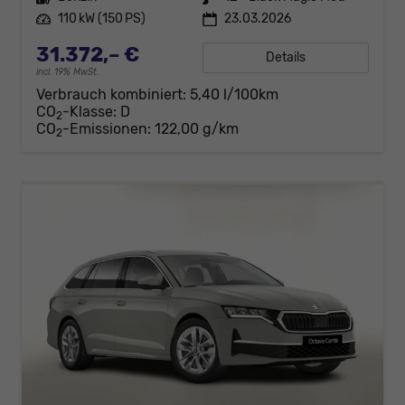
Leistung
110 kW (150 PS)
23.03.2026
31.372,– €
Details
incl. 19% MwSt.
Verbrauch kombiniert:
5,40 l/100km
CO
-Klasse:
D
2
CO
-Emissionen:
122,00 g/km
2