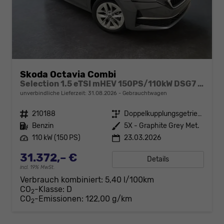
Skoda Octavia Combi
Selection 1.5 eTSI mHEV 150PS/110kW DSG7 2026 +AHK+SUNSET+3-ZONE+RFK+KESSY+EL.HECK+BHZ. LENKRAD
unverbindliche Lieferzeit:
31.08.2026
Gebrauchtwagen
Fahrzeugnr.
210188
Getriebe
Doppelkupplungsgetriebe (DSG)
Kraftstoff
Benzin
Außenfarbe
5X - Graphite Grey Met.
Leistung
110 kW (150 PS)
23.03.2026
31.372,– €
Details
incl. 19% MwSt.
Verbrauch kombiniert:
5,40 l/100km
CO
-Klasse:
D
2
CO
-Emissionen:
122,00 g/km
2