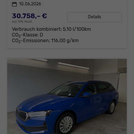
10.06.2026
30.758,– €
Details
incl. 19% MwSt.
Verbrauch kombiniert:
5,10 l/100km
CO
-Klasse:
D
2
CO
-Emissionen:
116,00 g/km
2