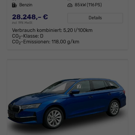
Kraftstoff
Benzin
Leistung
85 kW (116 PS)
28.248,– €
Details
incl. 19% MwSt.
Verbrauch kombiniert:
5,20 l/100km
CO
-Klasse:
D
2
CO
-Emissionen:
118,00 g/km
2