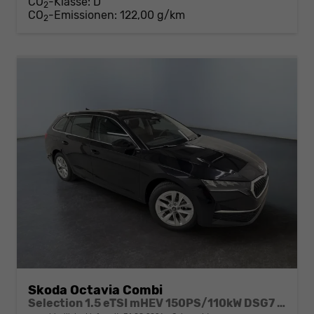
CO
-Klasse:
D
2
CO
-Emissionen:
122,00 g/km
2
Skoda Octavia Combi
Selection 1.5 eTSI mHEV 150PS/110kW DSG7 2026 +AHK+SUNSET+3-ZONE+RFK+KESSY+EL.HECK+BHZ. LENKRAD