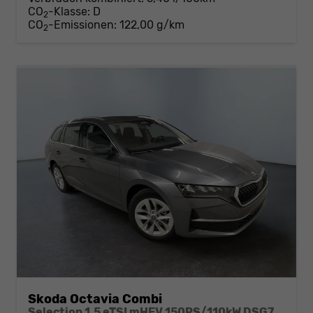
CO
-Klasse:
D
2
CO
-Emissionen:
122,00 g/km
2
Skoda Octavia Combi
Selection 1.5 eTSI mHEV 150PS/110kW DSG7 2026 +AHK+3-ZONE+RFK+KESSY+EL.HECK+BHZ. LENKRAD