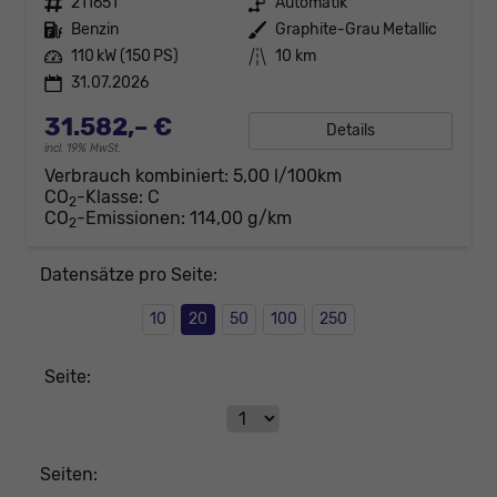
Fahrzeugnr.
211651
Getriebe
Automatik
Kraftstoff
Benzin
Außenfarbe
Graphite-Grau Metallic
Leistung
110 kW (150 PS)
Kilometerstand
10 km
31.07.2026
31.582,– €
Details
incl. 19% MwSt.
Verbrauch kombiniert:
5,00 l/100km
CO
-Klasse:
C
2
CO
-Emissionen:
114,00 g/km
2
Datensätze pro Seite:
10
20
50
100
250
Seite:
Seiten: