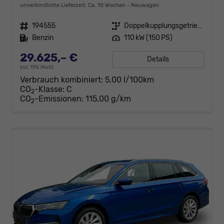
unverbindliche Lieferzeit: Ca. 10 Wochen
Neuwagen
Fahrzeugnr.
194555
Getriebe
Doppelkupplungsgetriebe (DSG)
Kraftstoff
Benzin
Leistung
110 kW (150 PS)
29.625,– €
Details
incl. 19% MwSt.
Verbrauch kombiniert:
5,00 l/100km
CO
-Klasse:
C
2
CO
-Emissionen:
115,00 g/km
2