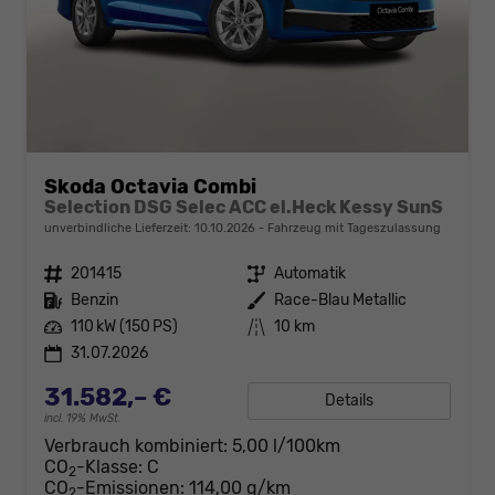
Skoda Octavia Combi
Selection DSG Selec ACC el.Heck Kessy SunS
unverbindliche Lieferzeit:
10.10.2026
Fahrzeug mit Tageszulassung
Fahrzeugnr.
201415
Getriebe
Automatik
Kraftstoff
Benzin
Außenfarbe
Race-Blau Metallic
Leistung
110 kW (150 PS)
Kilometerstand
10 km
31.07.2026
31.582,– €
Details
incl. 19% MwSt.
Verbrauch kombiniert:
5,00 l/100km
CO
-Klasse:
C
2
CO
-Emissionen:
114,00 g/km
2