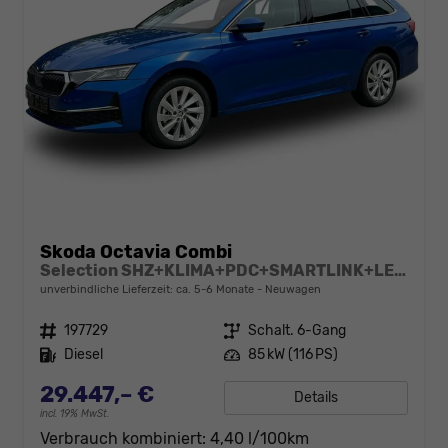
Skoda Octavia Combi
Selection SHZ+KLIMA+PDC+SMARTLINK+LED+16" ALU
unverbindliche Lieferzeit: ca. 5-6 Monate
Neuwagen
Fahrzeugnr.
197729
Getriebe
Schalt. 6-Gang
Kraftstoff
Diesel
Leistung
85 kW (116 PS)
29.447,– €
Details
incl. 19% MwSt.
Verbrauch kombiniert:
4,40 l/100km