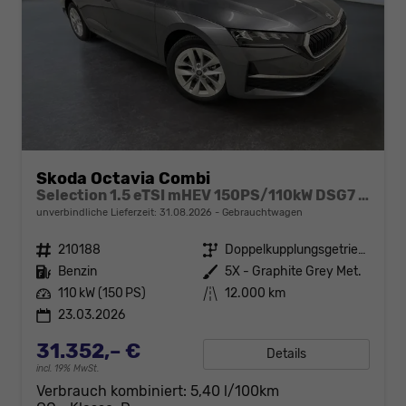
Skoda Octavia Combi
Selection 1.5 eTSI mHEV 150PS/110kW DSG7 2026 +AHK+SUNSET+3-ZONE+RFK+KESSY+EL.HECK+BHZ. LENKRAD
unverbindliche Lieferzeit:
31.08.2026
Gebrauchtwagen
Fahrzeugnr.
210188
Getriebe
Doppelkupplungsgetriebe (DSG)
Kraftstoff
Benzin
Außenfarbe
5X - Graphite Grey Met.
Leistung
110 kW (150 PS)
Kilometerstand
12.000 km
23.03.2026
31.352,– €
Details
incl. 19% MwSt.
Verbrauch kombiniert:
5,40 l/100km