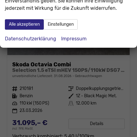
Einverständnis geben. Sie können Ihre Einwilligung
jederzeit mit Wirkung für die Zukunft widerrufen.
Alle akzeptieren
Einstellungen
Datenschutzerklärung
Impressum
Skoda Octavia Combi
Selection 1.5 eTSI mHEV 150PS/110kW DSG7 2026 +AHK+3-ZONE+RFK+KESSY+EL.HECK+BHZ. LENKRAD
unverbindliche Lieferzeit:
31.08.2026
Gebrauchtwagen
Fahrzeugnr.
210181
Getriebe
Doppelkupplungsgetriebe (DSG)
Kraftstoff
Benzin
Außenfarbe
1Z - Black Magic Met.
Leistung
110 kW (150 PS)
Kilometerstand
12.000 km
23.03.2026
31.095,– €
Details
incl. 19% MwSt.
Verbrauch kombiniert:
5,40 l/100km