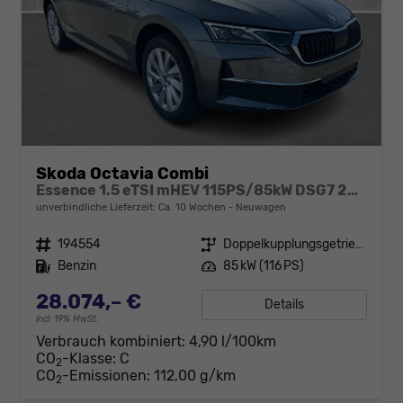
Skoda Octavia Combi
Essence 1.5 eTSI mHEV 115PS/85kW DSG7 2026
unverbindliche Lieferzeit: Ca. 10 Wochen
Neuwagen
Fahrzeugnr.
194554
Getriebe
Doppelkupplungsgetriebe (DSG)
Kraftstoff
Benzin
Leistung
85 kW (116 PS)
28.074,– €
Details
incl. 19% MwSt.
Verbrauch kombiniert:
4,90 l/100km
CO
-Klasse:
C
2
CO
-Emissionen:
112,00 g/km
2