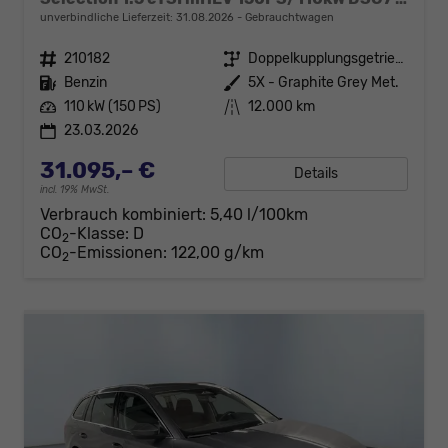
unverbindliche Lieferzeit:
31.08.2026
Gebrauchtwagen
Fahrzeugnr.
210182
Getriebe
Doppelkupplungsgetriebe (DSG)
Kraftstoff
Benzin
Außenfarbe
5X - Graphite Grey Met.
Leistung
110 kW (150 PS)
Kilometerstand
12.000 km
23.03.2026
31.095,– €
Details
incl. 19% MwSt.
Verbrauch kombiniert:
5,40 l/100km
CO
-Klasse:
D
2
CO
-Emissionen:
122,00 g/km
2