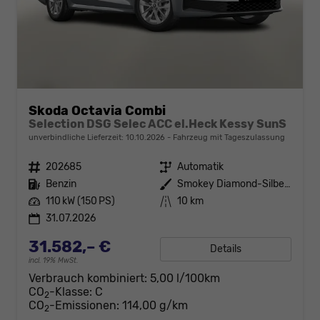
Skoda Octavia Combi
Selection DSG Selec ACC el.Heck Kessy SunS
unverbindliche Lieferzeit:
10.10.2026
Fahrzeug mit Tageszulassung
Fahrzeugnr.
202685
Getriebe
Automatik
Kraftstoff
Benzin
Außenfarbe
Smokey Diamond-Silber Metallic
Leistung
110 kW (150 PS)
Kilometerstand
10 km
31.07.2026
31.582,– €
Details
incl. 19% MwSt.
Verbrauch kombiniert:
5,00 l/100km
CO
-Klasse:
C
2
CO
-Emissionen:
114,00 g/km
2