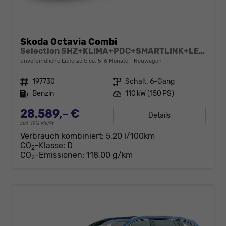
Skoda Octavia Combi
Selection SHZ+KLIMA+PDC+SMARTLINK+LED+16" ALU
unverbindliche Lieferzeit: ca. 5-6 Monate
Neuwagen
Fahrzeugnr.
197730
Getriebe
Schalt. 6-Gang
Kraftstoff
Benzin
Leistung
110 kW (150 PS)
28.589,– €
Details
incl. 19% MwSt.
Verbrauch kombiniert:
5,20 l/100km
CO
-Klasse:
D
2
CO
-Emissionen:
118,00 g/km
2