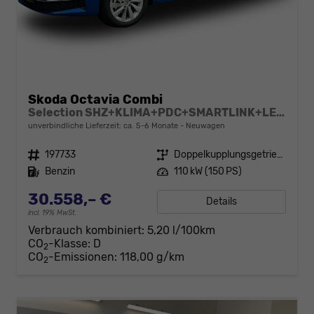
Skoda Octavia Combi
Selection SHZ+KLIMA+PDC+SMARTLINK+LED+16" ALU
unverbindliche Lieferzeit: ca. 5-6 Monate
Neuwagen
Fahrzeugnr.
197733
Getriebe
Doppelkupplungsgetriebe (DSG)
Kraftstoff
Benzin
Leistung
110 kW (150 PS)
30.558,– €
Details
incl. 19% MwSt.
Verbrauch kombiniert:
5,20 l/100km
CO
-Klasse:
D
2
CO
-Emissionen:
118,00 g/km
2