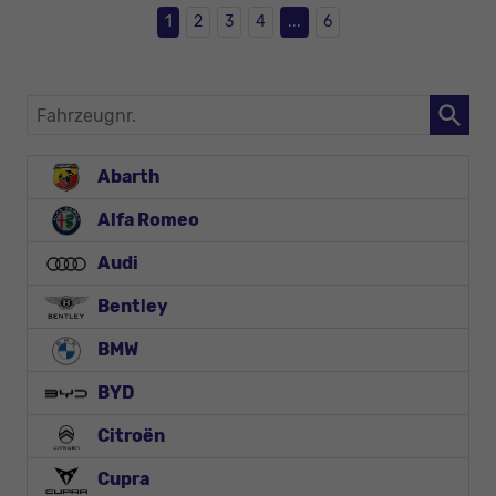
1
2
3
4
...
6
Fahrzeugnr.
Abarth
Alfa Romeo
Audi
Bentley
BMW
BYD
Citroën
Cupra