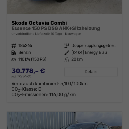
Skoda Octavia Combi
Essence 150 PS DSG AHK+Sitzheizung
unverbindliche Lieferzeit:
10 Tage
Neuwagen
Fahrzeugnr.
186266
Getriebe
Doppelkupplungsgetriebe (DSG)
Kraftstoff
Benzin
Außenfarbe
[K4K4] Energy Blau
Leistung
110 kW (150 PS)
Kilometerstand
20 km
30.778,– €
Details
incl. 19% MwSt.
Verbrauch kombiniert:
5,10 l/100km
CO
-Klasse:
D
2
CO
-Emissionen:
116,00 g/km
2