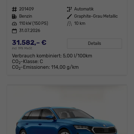
Fahrzeugnr.
201409
Getriebe
Automatik
Kraftstoff
Benzin
Außenfarbe
Graphite-Grau Metallic
Leistung
110 kW (150 PS)
Kilometerstand
10 km
31.07.2026
31.582,– €
Details
incl. 19% MwSt.
Verbrauch kombiniert:
5,00 l/100km
CO
-Klasse:
C
2
CO
-Emissionen:
114,00 g/km
2