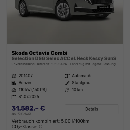
Skoda Octavia Combi
Selection DSG Selec ACC el.Heck Kessy SunS
unverbindliche Lieferzeit:
10.10.2026
Fahrzeug mit Tageszulassung
Fahrzeugnr.
201407
Getriebe
Automatik
Kraftstoff
Benzin
Außenfarbe
Stahlgrau
Leistung
110 kW (150 PS)
Kilometerstand
10 km
31.07.2026
31.582,– €
Details
incl. 19% MwSt.
Verbrauch kombiniert:
5,00 l/100km
CO
-Klasse:
C
2