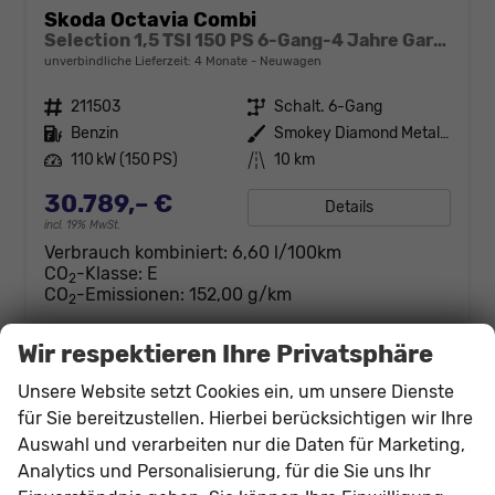
Skoda Octavia Combi
Selection 1,5 TSI 150 PS 6-Gang-4 Jahre Garantie-Anhängerkupplung schwenkbar-PDC vorne und hinten-Sitzheizung-Smart Link
unverbindliche Lieferzeit:
4 Monate
Neuwagen
Fahrzeugnr.
211503
Getriebe
Schalt. 6-Gang
Kraftstoff
Benzin
Außenfarbe
Smokey Diamond Metallic
Leistung
110 kW (150 PS)
Kilometerstand
10 km
30.789,– €
Details
incl. 19% MwSt.
Verbrauch kombiniert:
6,60 l/100km
CO
-Klasse:
E
2
CO
-Emissionen:
152,00 g/km
2
Wir respektieren Ihre Privatsphäre
Unsere Website setzt Cookies ein, um unsere Dienste
für Sie bereitzustellen. Hierbei berücksichtigen wir Ihre
Auswahl und verarbeiten nur die Daten für Marketing,
Analytics und Personalisierung, für die Sie uns Ihr