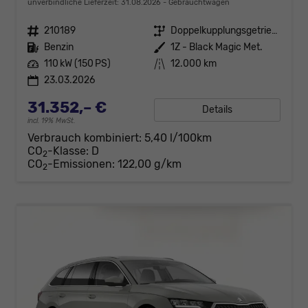
unverbindliche Lieferzeit:
31.08.2026
Gebrauchtwagen
Fahrzeugnr.
210189
Getriebe
Doppelkupplungsgetriebe (DSG)
Kraftstoff
Benzin
Außenfarbe
1Z - Black Magic Met.
Leistung
110 kW (150 PS)
Kilometerstand
12.000 km
23.03.2026
31.352,– €
Details
incl. 19% MwSt.
Verbrauch kombiniert:
5,40 l/100km
CO
-Klasse:
D
2
CO
-Emissionen:
122,00 g/km
2