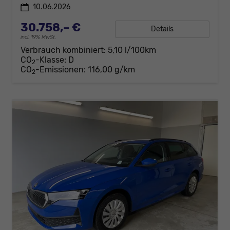
10.06.2026
30.758,– €
Details
incl. 19% MwSt.
Verbrauch kombiniert:
5,10 l/100km
CO
-Klasse:
D
2
CO
-Emissionen:
116,00 g/km
2