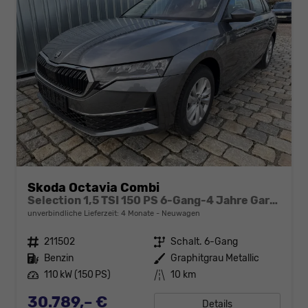
Skoda Octavia Combi
Selection 1,5 TSI 150 PS 6-Gang-4 Jahre Garantie-Anhängerkupplung schwenkbar-PDC vorne und hinten-Sitzheizung-Smart Link
unverbindliche Lieferzeit:
4 Monate
Neuwagen
Fahrzeugnr.
211502
Getriebe
Schalt. 6-Gang
Kraftstoff
Benzin
Außenfarbe
Graphitgrau Metallic
Leistung
110 kW (150 PS)
Kilometerstand
10 km
30.789,– €
Details