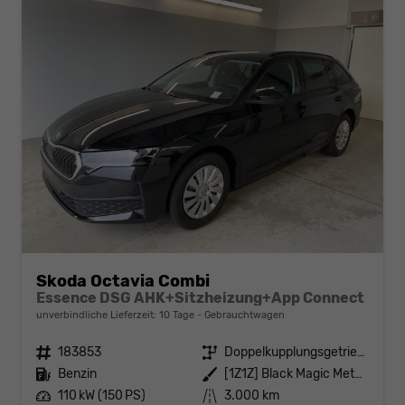
Skoda Octavia Combi
Essence DSG AHK+Sitzheizung+App Connect
unverbindliche Lieferzeit:
10 Tage
Gebrauchtwagen
Fahrzeugnr.
183853
Getriebe
Doppelkupplungsgetriebe (DSG)
Kraftstoff
Benzin
Außenfarbe
[1Z1Z] Black Magic Metallic
Leistung
110 kW (150 PS)
Kilometerstand
3.000 km