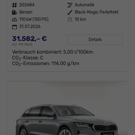
Fahrzeugnr.
202684
Getriebe
Automatik
Kraftstoff
Benzin
Außenfarbe
Black-Magic Perleffekt
Leistung
110 kW (150 PS)
Kilometerstand
10 km
31.07.2026
31.582,– €
Details
incl. 19% MwSt.
Verbrauch kombiniert:
5,00 l/100km
CO
-Klasse:
C
2
CO
-Emissionen:
114,00 g/km
2