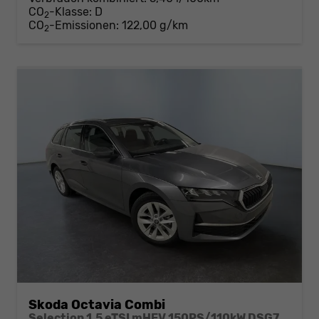
CO
-Klasse:
D
2
CO
-Emissionen:
122,00 g/km
2
Skoda Octavia Combi
Selection 1.5 eTSI mHEV 150PS/110kW DSG7 2026 +AHK+3-ZONE+RFK+KESSY+EL.HECK+BHZ. LENKRAD