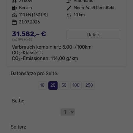
Fahrzeugnr.
211384
Getriebe
Automatik
Kraftstoff
Benzin
Außenfarbe
Moon-Weiß Perleffekt
Leistung
110 kW (150 PS)
Kilometerstand
10 km
31.07.2026
31.582,– €
Details
incl. 19% MwSt.
Verbrauch kombiniert:
5,00 l/100km
CO
-Klasse:
C
2
CO
-Emissionen:
114,00 g/km
2
Datensätze pro Seite:
10
20
50
100
250
Seite:
Seiten: