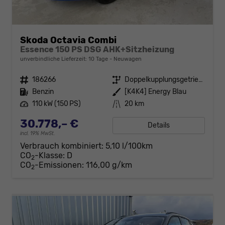
Skoda Octavia Combi
Essence 150 PS DSG AHK+Sitzheizung
unverbindliche Lieferzeit:
10 Tage
Neuwagen
Fahrzeugnr.
186266
Getriebe
Doppelkupplungsgetriebe (DSG)
Kraftstoff
Benzin
Außenfarbe
[K4K4] Energy Blau
Leistung
110 kW (150 PS)
Kilometerstand
20 km
30.778,– €
Details
incl. 19% MwSt.
Verbrauch kombiniert:
5,10 l/100km
CO
-Klasse:
D
2
CO
-Emissionen:
116,00 g/km
2