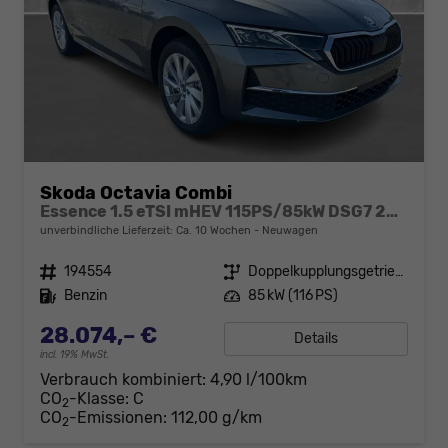
Skoda Octavia Combi
Essence 1.5 eTSI mHEV 115PS/85kW DSG7 2026
unverbindliche Lieferzeit: Ca. 10 Wochen
Neuwagen
Fahrzeugnr.
194554
Getriebe
Doppelkupplungsgetriebe (DSG)
Kraftstoff
Benzin
Leistung
85 kW (116 PS)
28.074,– €
Details
incl. 19% MwSt.
Verbrauch kombiniert:
4,90 l/100km
CO
-Klasse:
C
2
CO
-Emissionen:
112,00 g/km
2