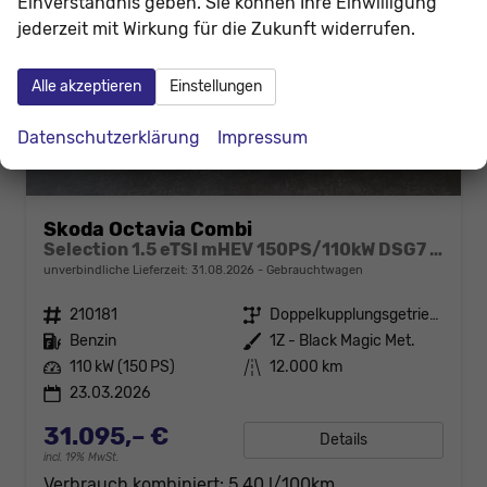
Einverständnis geben. Sie können Ihre Einwilligung
jederzeit mit Wirkung für die Zukunft widerrufen.
Alle akzeptieren
Einstellungen
Datenschutzerklärung
Impressum
Skoda Octavia Combi
Selection 1.5 eTSI mHEV 150PS/110kW DSG7 2026 +AHK+3-ZONE+RFK+KESSY+EL.HECK+BHZ. LENKRAD
unverbindliche Lieferzeit:
31.08.2026
Gebrauchtwagen
Fahrzeugnr.
210181
Getriebe
Doppelkupplungsgetriebe (DSG)
Kraftstoff
Benzin
Außenfarbe
1Z - Black Magic Met.
Leistung
110 kW (150 PS)
Kilometerstand
12.000 km
23.03.2026
31.095,– €
Details
incl. 19% MwSt.
Verbrauch kombiniert:
5,40 l/100km