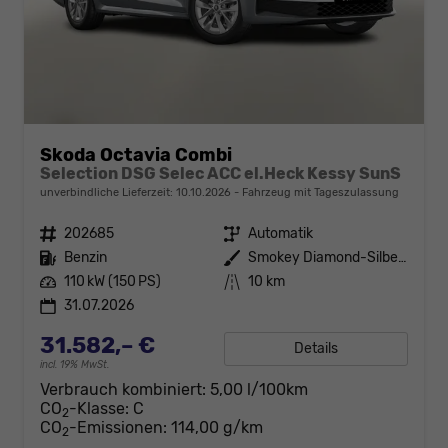
Skoda Octavia Combi
Selection DSG Selec ACC el.Heck Kessy SunS
unverbindliche Lieferzeit:
10.10.2026
Fahrzeug mit Tageszulassung
Fahrzeugnr.
202685
Getriebe
Automatik
Kraftstoff
Benzin
Außenfarbe
Smokey Diamond-Silber Metallic
Leistung
110 kW (150 PS)
Kilometerstand
10 km
31.07.2026
31.582,– €
Details
incl. 19% MwSt.
Verbrauch kombiniert:
5,00 l/100km
CO
-Klasse:
C
2
CO
-Emissionen:
114,00 g/km
2