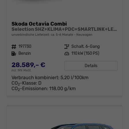
Skoda Octavia Combi
Selection SHZ+KLIMA+PDC+SMARTLINK+LED+16" ALU
unverbindliche Lieferzeit: ca. 5-6 Monate
Neuwagen
Fahrzeugnr.
197730
Getriebe
Schalt. 6-Gang
Kraftstoff
Benzin
Leistung
110 kW (150 PS)
28.589,– €
Details
incl. 19% MwSt.
Verbrauch kombiniert:
5,20 l/100km
CO
-Klasse:
D
2
CO
-Emissionen:
118,00 g/km
2