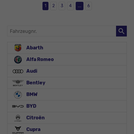
1
2
3
4
...
6
Fahrzeugnr.
Abarth
Alfa Romeo
Audi
Bentley
BMW
BYD
Citroën
Cupra