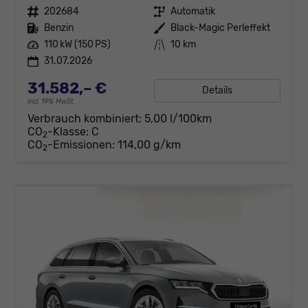
Fahrzeugnr.
202684
Getriebe
Automatik
Kraftstoff
Benzin
Außenfarbe
Black-Magic Perleffekt
Leistung
110 kW (150 PS)
Kilometerstand
10 km
31.07.2026
31.582,– €
Details
incl. 19% MwSt.
Verbrauch kombiniert:
5,00 l/100km
CO
-Klasse:
C
2
CO
-Emissionen:
114,00 g/km
2