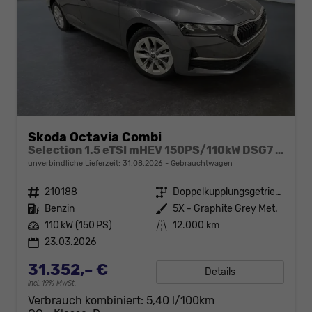
Skoda Octavia Combi
Selection 1.5 eTSI mHEV 150PS/110kW DSG7 2026 +AHK+SUNSET+3-ZONE+RFK+KESSY+EL.HECK+BHZ. LENKRAD
unverbindliche Lieferzeit:
31.08.2026
Gebrauchtwagen
Fahrzeugnr.
210188
Getriebe
Doppelkupplungsgetriebe (DSG)
Kraftstoff
Benzin
Außenfarbe
5X - Graphite Grey Met.
Leistung
110 kW (150 PS)
Kilometerstand
12.000 km
23.03.2026
31.352,– €
Details
incl. 19% MwSt.
Verbrauch kombiniert:
5,40 l/100km