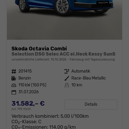
Skoda Octavia Combi
Selection DSG Selec ACC el.Heck Kessy SunS
unverbindliche Lieferzeit:
10.10.2026
Fahrzeug mit Tageszulassung
Fahrzeugnr.
201415
Getriebe
Automatik
Kraftstoff
Benzin
Außenfarbe
Race-Blau Metallic
Leistung
110 kW (150 PS)
Kilometerstand
10 km
31.07.2026
31.582,– €
Details
incl. 19% MwSt.
Verbrauch kombiniert:
5,00 l/100km
CO
-Klasse:
C
2
CO
-Emissionen:
114,00 g/km
2