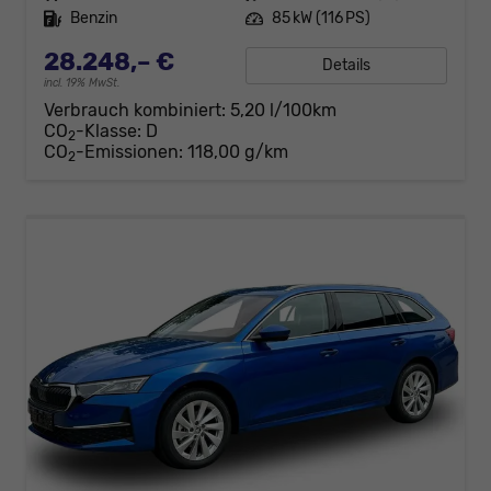
Kraftstoff
Benzin
Leistung
85 kW (116 PS)
28.248,– €
Details
incl. 19% MwSt.
Verbrauch kombiniert:
5,20 l/100km
CO
-Klasse:
D
2
CO
-Emissionen:
118,00 g/km
2