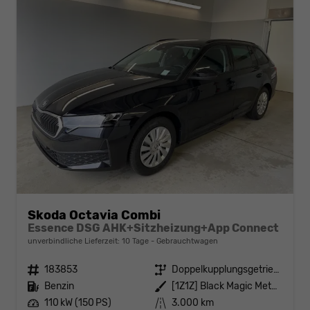
Skoda Octavia Combi
Essence DSG AHK+Sitzheizung+App Connect
unverbindliche Lieferzeit:
10 Tage
Gebrauchtwagen
Fahrzeugnr.
183853
Getriebe
Doppelkupplungsgetriebe (DSG)
Kraftstoff
Benzin
Außenfarbe
[1Z1Z] Black Magic Metallic
Leistung
110 kW (150 PS)
Kilometerstand
3.000 km