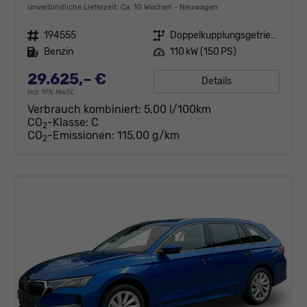
unverbindliche Lieferzeit: Ca. 10 Wochen
Neuwagen
Fahrzeugnr.
194555
Getriebe
Doppelkupplungsgetriebe (DSG)
Kraftstoff
Benzin
Leistung
110 kW (150 PS)
29.625,– €
Details
incl. 19% MwSt.
Verbrauch kombiniert:
5,00 l/100km
CO
-Klasse:
C
2
CO
-Emissionen:
115,00 g/km
2