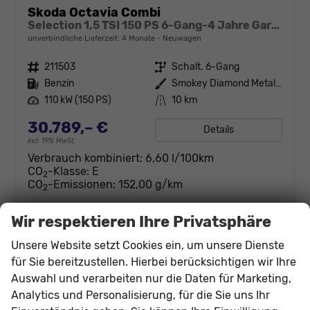
Skoda Octavia Combi
Selection 1,5 TSI 150 PS 6-Gang-4 Jahre Garantie-Anhängerkupplung schwenkbar-PDC vorne und hinten-Sitzheizung-Smart Link
unverbindliche Lieferzeit:
4 Monate
Neuwagen
Fahrzeugnr.
211503
Getriebe
Schalt. 6-Gang
Kraftstoff
Benzin
Außenfarbe
Smokey Diamond Metallic
Leistung
110 kW (150 PS)
Kilometerstand
10 km
30.789,– €
Details
incl. 19% MwSt.
Verbrauch kombiniert:
6,60 l/100km
CO
-Klasse:
E
2
CO
-Emissionen:
152,00 g/km
2
Wir respektieren Ihre Privatsphäre
Unsere Website setzt Cookies ein, um unsere Dienste
für Sie bereitzustellen. Hierbei berücksichtigen wir Ihre
Auswahl und verarbeiten nur die Daten für Marketing,
Analytics und Personalisierung, für die Sie uns Ihr