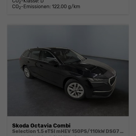
CO
-Klasse:
D
2
CO
-Emissionen:
122,00 g/km
2
Skoda Octavia Combi
Selection 1.5 eTSI mHEV 150PS/110kW DSG7 2026 +AHK+SUNSET+3-ZONE+RFK+KESSY+EL.HECK+BHZ. LENKRAD