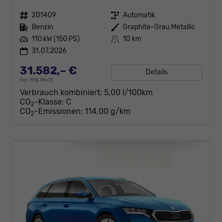
Fahrzeugnr.
201409
Getriebe
Automatik
Kraftstoff
Benzin
Außenfarbe
Graphite-Grau Metallic
Leistung
110 kW (150 PS)
Kilometerstand
10 km
31.07.2026
31.582,– €
Details
incl. 19% MwSt.
Verbrauch kombiniert:
5,00 l/100km
CO
-Klasse:
C
2
CO
-Emissionen:
114,00 g/km
2