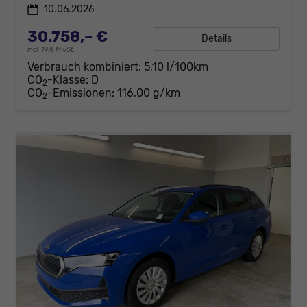
10.06.2026
30.758,– €
Details
incl. 19% MwSt.
Verbrauch kombiniert:
5,10 l/100km
CO
-Klasse:
D
2
CO
-Emissionen:
116,00 g/km
2