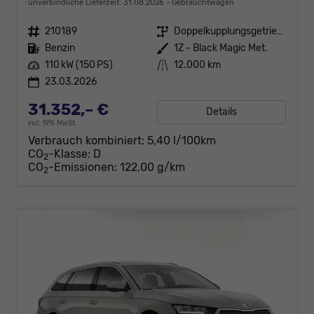
unverbindliche Lieferzeit:
31.08.2026
Gebrauchtwagen
Fahrzeugnr.
210189
Getriebe
Doppelkupplungsgetriebe (DSG)
Kraftstoff
Benzin
Außenfarbe
1Z - Black Magic Met.
Leistung
110 kW (150 PS)
Kilometerstand
12.000 km
23.03.2026
31.352,– €
Details
incl. 19% MwSt.
Verbrauch kombiniert:
5,40 l/100km
CO
-Klasse:
D
2
CO
-Emissionen:
122,00 g/km
2