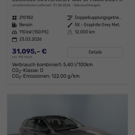
unverbindliche Lieferzeit:
31.08.2026
Gebrauchtwagen
Fahrzeugnr.
210182
Getriebe
Doppelkupplungsgetriebe (DSG)
Kraftstoff
Benzin
Außenfarbe
5X - Graphite Grey Met.
Leistung
110 kW (150 PS)
Kilometerstand
12.000 km
23.03.2026
31.095,– €
Details
incl. 19% MwSt.
Verbrauch kombiniert:
5,40 l/100km
CO
-Klasse:
D
2
CO
-Emissionen:
122,00 g/km
2