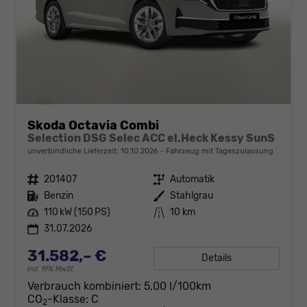
Skoda Octavia Combi
Selection DSG Selec ACC el.Heck Kessy SunS
unverbindliche Lieferzeit:
10.10.2026
Fahrzeug mit Tageszulassung
Fahrzeugnr.
201407
Getriebe
Automatik
Kraftstoff
Benzin
Außenfarbe
Stahlgrau
Leistung
110 kW (150 PS)
Kilometerstand
10 km
31.07.2026
31.582,– €
Details
incl. 19% MwSt.
Verbrauch kombiniert:
5,00 l/100km
CO
-Klasse:
C
2