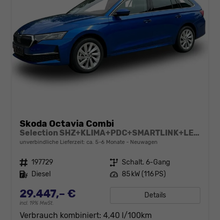
Skoda Octavia Combi
Selection SHZ+KLIMA+PDC+SMARTLINK+LED+16" ALU
unverbindliche Lieferzeit: ca. 5-6 Monate
Neuwagen
Fahrzeugnr.
197729
Getriebe
Schalt. 6-Gang
Kraftstoff
Diesel
Leistung
85 kW (116 PS)
29.447,– €
Details
incl. 19% MwSt.
Verbrauch kombiniert:
4,40 l/100km