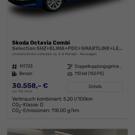
Skoda Octavia Combi
Selection SHZ+KLIMA+PDC+SMARTLINK+LED+16" ALU
unverbindliche Lieferzeit: ca. 5-6 Monate
Neuwagen
Fahrzeugnr.
197733
Getriebe
Doppelkupplungsgetriebe (DSG)
Kraftstoff
Benzin
Leistung
110 kW (150 PS)
30.558,– €
Details
incl. 19% MwSt.
Verbrauch kombiniert:
5,20 l/100km
CO
-Klasse:
D
2
CO
-Emissionen:
118,00 g/km
2