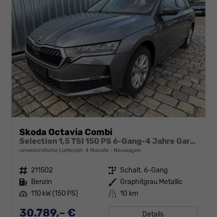
Skoda Octavia Combi
Selection 1,5 TSI 150 PS 6-Gang-4 Jahre Garantie-Anhängerkupplung schwenkbar-PDC vorne und hinten-Sitzheizung-Smart Link
unverbindliche Lieferzeit:
4 Monate
Neuwagen
Fahrzeugnr.
211502
Getriebe
Schalt. 6-Gang
Kraftstoff
Benzin
Außenfarbe
Graphitgrau Metallic
Leistung
110 kW (150 PS)
Kilometerstand
10 km
30.789,– €
Details