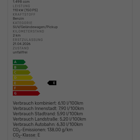
1.498 ccm
LEISTUNG
110 kW (150 PS)
KRAFTSTOFF
Benzin
KATEGORIE
SUV/Geländewagen/Pickup
KILOMETERSTAND
2 km
ERSTZULASSUNG
21.04.2026
ZUSTAND
unfallfrei
Verbrauch kombiniert:
6,10 l/100km
Verbrauch Innenstadt:
7,90 l/100km
Verbrauch Stadtrand:
5,90 l/100km
Verbrauch Landstraße:
5,20 l/100km
Verbrauch Autobahn:
6,30 l/100km
CO
-Emissionen:
138,00 g/km
2
CO
-Klasse:
E
2