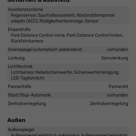
Sicherheit & Assistenz
Assistenzsysteme
Regensensor, Spurhalteassistent, Abstandstempomat
adaptiv (ACC), Müdigkeitserkennungs-Sensor
Einparkhilfe
Park Distance Control vorne, Park Distance Control hinten,
Rückfahrkamera
Innenspiegel automatisch abblendend
vorhanden
Lenkung
Servolenkung
Lichttechnik
Lichtsensor, Nebelscheinwerfer, Scheinwerferreinigung,
LED-Tagfahrlicht
Pannenhilfe
Pannenkit
Start/Stop-Automatik
vorhanden
Zentralverriegelung
Zentralverriegelung
Außen
Außenspiegel
Außenspiegel elektrisch anklappbar, Außenspiegel beheizbar,