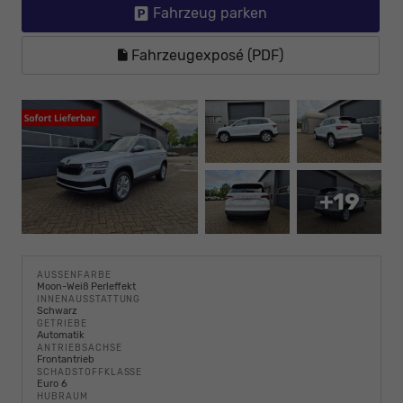
Fahrzeug parken
Fahrzeugexposé (PDF)
+19
AUSSENFARBE
Moon-Weiß Perleffekt
INNENAUSSTATTUNG
Schwarz
GETRIEBE
Automatik
ANTRIEBSACHSE
Frontantrieb
SCHADSTOFFKLASSE
Euro 6
HUBRAUM