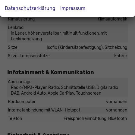
Innen
Datenschutzerklärung
Impressum
Fensterheber
elektrisch
Klimatisierung
Klimaautomatik
Lenkrad
in Leder, höhenverstellbar, mit Multifunktionen, mit
Lenkradheizung
Sitze
Isofix (Kindersitzbefestigung), Sitzheizung
Sitze: Lordosenstütze
Fahrer
Infotainment & Kommunikation
Audioanlage
Radio/MP3-Player, Radio, Schnittstelle USB, Digitalradio
DAB, Android Auto, Apple CarPlay, Touchscreen
Bordcomputer
vorhanden
Internetanbindung mit WLAN-Hotspot
vorhanden
Telefon
Freisprecheinrichtung, Bluetooth