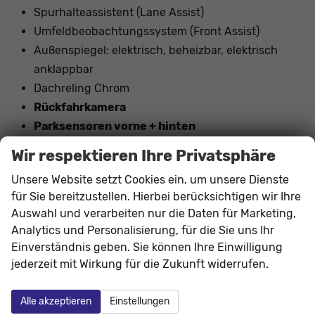
Spurhalteassistent (Lane Assist)
Umfeldbeobachtungssystem (Front Assist)
Außenspiegel: elektrisch, beheizbar, elektrisch
anklappbar
Dachreling Chrom
Rückfahrkamera
Parksensoren vorne + hinten
17"" LM-Felgen mit Reifen 215/55R17
Wir respektieren Ihre Privatsphäre
Nebelscheinwerfer vorne
Unsere Website setzt Cookies ein, um unsere Dienste
Tagfahrlicht mit LED
für Sie bereitzustellen. Hierbei berücksichtigen wir Ihre
LED-Scheinwerfer
Auswahl und verarbeiten nur die Daten für Marketing,
Geschwindigkeitserkennung
Analytics und Personalisierung, für die Sie uns Ihr
Navigation vorbereitet
Einverständnis geben. Sie können Ihre Einwilligung
wireless Apple Carplay / Android Auto
jederzeit mit Wirkung für die Zukunft widerrufen.
Garantieverlängerung: 5 Jahre / 100.000 KM
Alle akzeptieren
Einstellungen