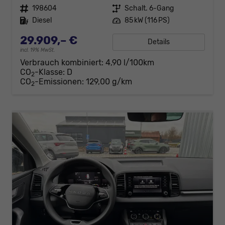
Fahrzeugnr.
198604
Getriebe
Schalt. 6-Gang
Kraftstoff
Diesel
Leistung
85 kW (116 PS)
29.909,– €
Details
incl. 19% MwSt.
Verbrauch kombiniert:
4,90 l/100km
CO
-Klasse:
D
2
CO
-Emissionen:
129,00 g/km
2