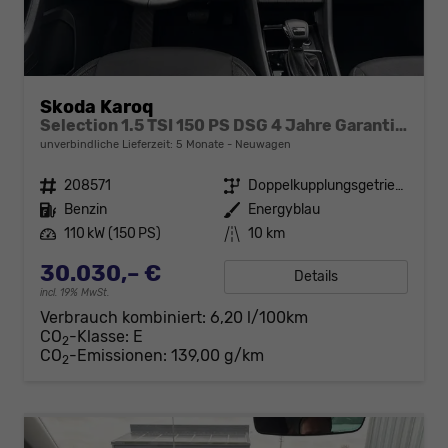
Skoda Karoq
Selection 1.5 TSI 150 PS DSG 4 Jahre Garantie-Keyless Start-AppleCarPlay-AndroidAuto-Sunset-Tempomat-2-Zonen-Klima-16''Alu
unverbindliche Lieferzeit:
5 Monate
Neuwagen
Fahrzeugnr.
208571
Getriebe
Doppelkupplungsgetriebe (DSG)
Kraftstoff
Benzin
Außenfarbe
Energyblau
Leistung
110 kW (150 PS)
Kilometerstand
10 km
30.030,– €
Details
incl. 19% MwSt.
Verbrauch kombiniert:
6,20 l/100km
CO
-Klasse:
E
2
CO
-Emissionen:
139,00 g/km
2