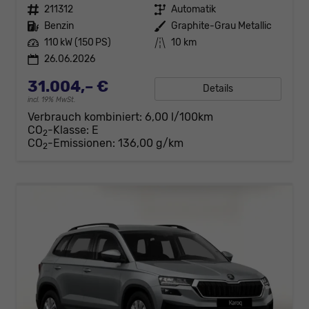
Fahrzeugnr.
211312
Getriebe
Automatik
Kraftstoff
Benzin
Außenfarbe
Graphite-Grau Metallic
Leistung
110 kW (150 PS)
Kilometerstand
10 km
26.06.2026
31.004,– €
Details
incl. 19% MwSt.
Verbrauch kombiniert:
6,00 l/100km
CO
-Klasse:
E
2
CO
-Emissionen:
136,00 g/km
2