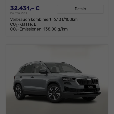
32.431,– €
Details
incl. 19% MwSt.
Verbrauch kombiniert:
6,10 l/100km
CO
-Klasse:
E
2
CO
-Emissionen:
138,00 g/km
2