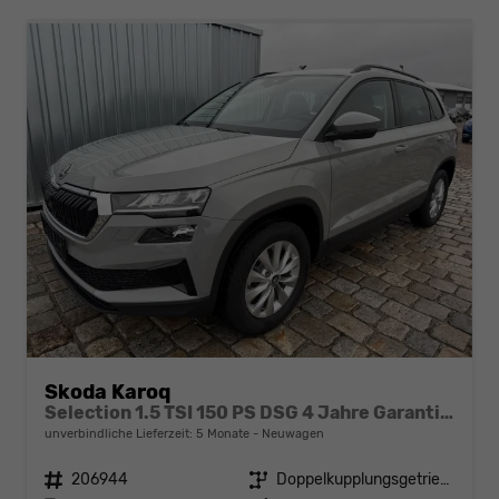
Skoda Karoq
Selection 1.5 TSI 150 PS DSG 4 Jahre Garantie-Anhängerkupplung-Keyless Start-AppleCarPlay-AndroidAuto-Sunset-Tempomat-2-Zonen-Klima-16''Alu
unverbindliche Lieferzeit:
5 Monate
Neuwagen
Fahrzeugnr.
206944
Getriebe
Doppelkupplungsgetriebe (DSG)