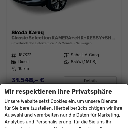
Skoda Karoq
Classic Selection KAMERA+eHK+KESSY+SHZ+SMARTLINK+LED+16" ALU
unverbindliche Lieferzeit: ca. 3-6 Monate
Neuwagen
Fahrzeugnr.
187377
Getriebe
Schalt. 6-Gang
Kraftstoff
Diesel
Leistung
85 kW (116 PS)
Kilometerstand
10 km
31.548,– €
Details
incl. 19% MwSt.
Wir respektieren Ihre Privatsphäre
Verbrauch kombiniert:
4,70 l/100km
CO
-Klasse:
D
2
Unsere Website setzt Cookies ein, um unsere Dienste
CO
-Emissionen:
124,00 g/km
2
für Sie bereitzustellen. Hierbei berücksichtigen wir Ihre
Auswahl und verarbeiten nur die Daten für Marketing,
Analytics und Personalisierung, für die Sie uns Ihr