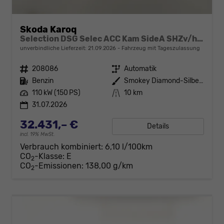
Skoda Karoq
Selection DSG Selec ACC Kam SideA SHZv/h Kessy SunS
unverbindliche Lieferzeit:
21.09.2026
Fahrzeug mit Tageszulassung
Fahrzeugnr.
208086
Getriebe
Automatik
Kraftstoff
Benzin
Außenfarbe
Smokey Diamond-Silber Metallic
Leistung
110 kW (150 PS)
Kilometerstand
10 km
31.07.2026
32.431,– €
Details
incl. 19% MwSt.
Verbrauch kombiniert:
6,10 l/100km
CO
-Klasse:
E
2
CO
-Emissionen:
138,00 g/km
2