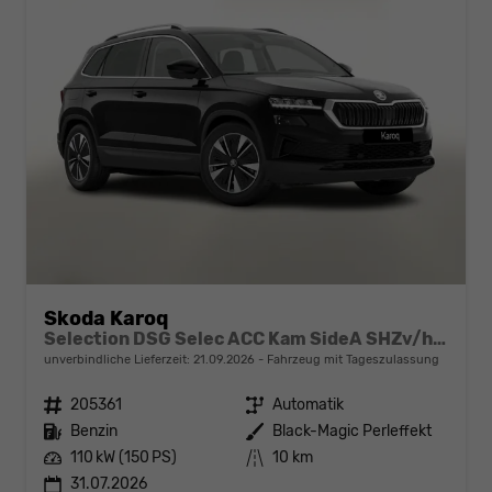
Skoda Karoq
Selection DSG Selec ACC Kam SideA SHZv/h Kessy SunS
unverbindliche Lieferzeit:
21.09.2026
Fahrzeug mit Tageszulassung
Fahrzeugnr.
205361
Getriebe
Automatik
Kraftstoff
Benzin
Außenfarbe
Black-Magic Perleffekt
Leistung
110 kW (150 PS)
Kilometerstand
10 km
31.07.2026