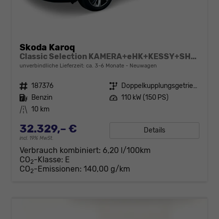
Skoda Karoq
Classic Selection KAMERA+eHK+KESSY+SHZ+SMARTLINK+LED+16" ALU
unverbindliche Lieferzeit: ca. 3-6 Monate
Neuwagen
Fahrzeugnr.
187376
Getriebe
Doppelkupplungsgetriebe (DSG)
Kraftstoff
Benzin
Leistung
110 kW (150 PS)
Kilometerstand
10 km
32.329,– €
Details
incl. 19% MwSt.
Verbrauch kombiniert:
6,20 l/100km
CO
-Klasse:
E
2
CO
-Emissionen:
140,00 g/km
2