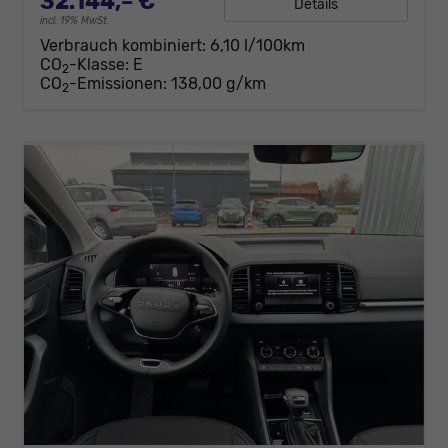
32.144,– €
Details
incl. 19% MwSt.
Verbrauch kombiniert:
6,10 l/100km
CO
-Klasse:
E
2
CO
-Emissionen:
138,00 g/km
2