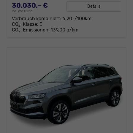
30.030,– €
Details
incl. 19% MwSt.
Verbrauch kombiniert:
6,20 l/100km
CO
-Klasse:
E
2
CO
-Emissionen:
139,00 g/km
2