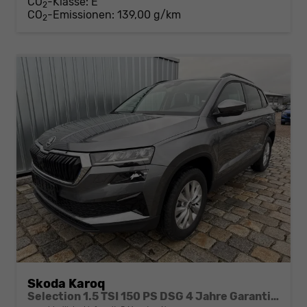
CO
-Klasse:
E
2
CO
-Emissionen:
139,00 g/km
2
Skoda Karoq
Selection 1.5 TSI 150 PS DSG 4 Jahre Garantie-Anhängerkupplung-Keyless Start-AppleCarPlay-AndroidAuto-Sunset-Tempomat-2-Zonen-Klima-16''Alu