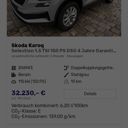
Skoda Karoq
Selection 1.5 TSI 150 PS DSG 4 Jahre Garantie-Anhängerkupplung-Keyless Start-AppleCarPlay-AndroidAuto-Sunset-Tempomat-2-Zonen-Klima-16''Alu
unverbindliche Lieferzeit:
5 Monate
Neuwagen
Fahrzeugnr.
206943
Getriebe
Doppelkupplungsgetriebe (DSG)
Kraftstoff
Benzin
Außenfarbe
Stahlgrau
Leistung
110 kW (150 PS)
Kilometerstand
10 km
32.230,– €
Details
incl. 19% MwSt.
Verbrauch kombiniert:
6,20 l/100km
CO
-Klasse:
E
2
CO
-Emissionen:
139,00 g/km
2