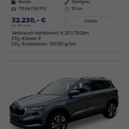
Kraftstoff
Benzin
Außenfarbe
Stahlgrau
Leistung
110 kW (150 PS)
Kilometerstand
10 km
32.230,– €
Details
incl. 19% MwSt.
Verbrauch kombiniert:
6,20 l/100km
CO
-Klasse:
E
2
CO
-Emissionen:
139,00 g/km
2