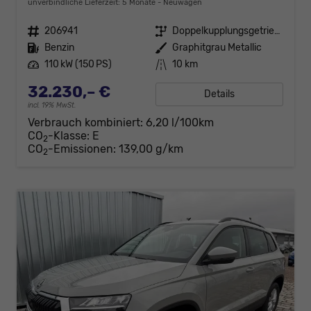
unverbindliche Lieferzeit:
5 Monate
Neuwagen
Fahrzeugnr.
206941
Getriebe
Doppelkupplungsgetriebe (DSG)
Kraftstoff
Benzin
Außenfarbe
Graphitgrau Metallic
Leistung
110 kW (150 PS)
Kilometerstand
10 km
32.230,– €
Details
incl. 19% MwSt.
Verbrauch kombiniert:
6,20 l/100km
CO
-Klasse:
E
2
CO
-Emissionen:
139,00 g/km
2