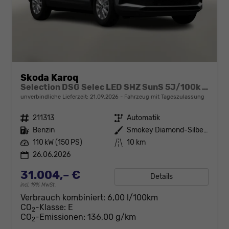
Skoda Karoq
Selection DSG Selec LED SHZ SunS 5J/100k Temp VirtC
unverbindliche Lieferzeit:
21.09.2026
Fahrzeug mit Tageszulassung
Fahrzeugnr.
211313
Getriebe
Automatik
Kraftstoff
Benzin
Außenfarbe
Smokey Diamond-Silber Metallic
Leistung
110 kW (150 PS)
Kilometerstand
10 km
26.06.2026
31.004,– €
Details
incl. 19% MwSt.
Verbrauch kombiniert:
6,00 l/100km
CO
-Klasse:
E
2
CO
-Emissionen:
136,00 g/km
2