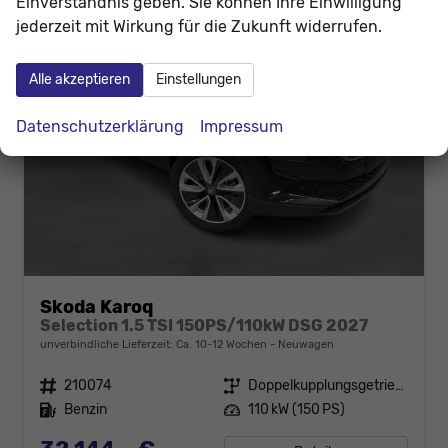
Einverständnis geben. Sie können Ihre Einwilligung
jederzeit mit Wirkung für die Zukunft widerrufen.
Alle akzeptieren
Einstellungen
Datenschutzerklärung
Impressum
Skoda Karoq
Selection 1.5 TSI 150PS/110kW DSG 2027
unverbindliche Lieferzeit: Ca. 10-12 Wochen
Neuwagen
Fahrzeugnr.
210074
Getriebe
Doppelkupplungsgetriebe (DSG)
Kraftstoff
Benzin
Leistung
110 kW (150 PS)