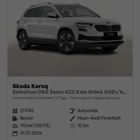
Skoda Karoq
Selection DSG Selec ACC Kam SideA SHZv/h Kessy SunS
unverbindliche Lieferzeit:
10 Tage
Fahrzeug mit Tageszulassung
Fahrzeugnr.
211745
Getriebe
Automatik
Kraftstoff
Benzin
Außenfarbe
Moon-Weiß Perleffekt
Leistung
110 kW (150 PS)
Kilometerstand
10 km
31.07.2026