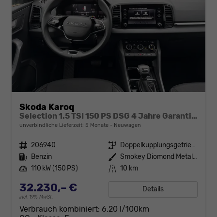
Skoda Karoq
Selection 1.5 TSI 150 PS DSG 4 Jahre Garantie-Anhängerkupplung-Keyless Start-AppleCarPlay-AndroidAuto-Sunset-Tempomat-2-Zonen-Klima-16''Alu
unverbindliche Lieferzeit:
5 Monate
Neuwagen
Fahrzeugnr.
206940
Getriebe
Doppelkupplungsgetriebe (DSG)
Kraftstoff
Benzin
Außenfarbe
Smokey Diomond Metallic
Leistung
110 kW (150 PS)
Kilometerstand
10 km
32.230,– €
Details
incl. 19% MwSt.
Verbrauch kombiniert:
6,20 l/100km