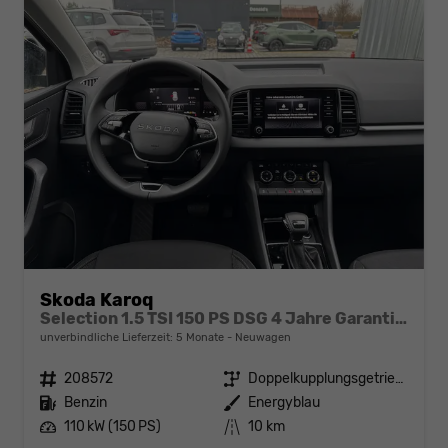
Skoda Karoq
Selection 1.5 TSI 150 PS DSG 4 Jahre Garantie-Keyless Start-AppleCarPlay-AndroidAuto-Sunset-Tempomat-2-Zonen-Klima-16''Alu
unverbindliche Lieferzeit:
5 Monate
Neuwagen
Fahrzeugnr.
208572
Getriebe
Doppelkupplungsgetriebe (DSG)
Kraftstoff
Benzin
Außenfarbe
Energyblau
Leistung
110 kW (150 PS)
Kilometerstand
10 km