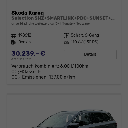
Skoda Karoq
Selection SHZ+SMARTLINK+PDC+SUNSET+LED
unverbindliche Lieferzeit: ca. 3-4 Monate
Neuwagen
Fahrzeugnr.
198612
Getriebe
Schalt. 6-Gang
Kraftstoff
Benzin
Leistung
110 kW (150 PS)
30.239,– €
Details
incl. 19% MwSt.
Verbrauch kombiniert:
6,00 l/100km
CO
-Klasse:
E
2
CO
-Emissionen:
137,00 g/km
2