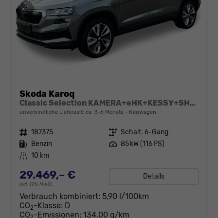
Skoda Karoq
Classic Selection KAMERA+eHK+KESSY+SHZ+SMARTLINK+LED+16" ALU
unverbindliche Lieferzeit: ca. 3-6 Monate
Neuwagen
Fahrzeugnr.
187375
Getriebe
Schalt. 6-Gang
Kraftstoff
Benzin
Leistung
85 kW (116 PS)
Kilometerstand
10 km
29.469,– €
Details
incl. 19% MwSt.
Verbrauch kombiniert:
5,90 l/100km
CO
-Klasse:
D
2
CO
-Emissionen:
134,00 g/km
2