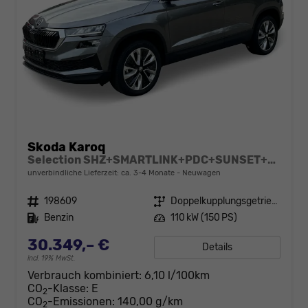
Skoda Karoq
Selection SHZ+SMARTLINK+PDC+SUNSET+LED
unverbindliche Lieferzeit: ca. 3-4 Monate
Neuwagen
Fahrzeugnr.
198609
Getriebe
Doppelkupplungsgetriebe (DSG)
Kraftstoff
Benzin
Leistung
110 kW (150 PS)
30.349,– €
Details
incl. 19% MwSt.
Verbrauch kombiniert:
6,10 l/100km
CO
-Klasse:
E
2
CO
-Emissionen:
140,00 g/km
2