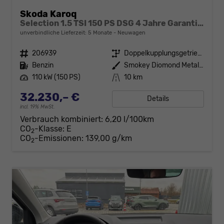
Skoda Karoq
Selection 1.5 TSI 150 PS DSG 4 Jahre Garantie-Anhängerkupplung-Keyless Start-AppleCarPlay-AndroidAuto-Sunset-Tempomat-2-Zonen-Klima-16''Alu
unverbindliche Lieferzeit:
5 Monate
Neuwagen
Fahrzeugnr.
206939
Getriebe
Doppelkupplungsgetriebe (DSG)
Kraftstoff
Benzin
Außenfarbe
Smokey Diomond Metallic
Leistung
110 kW (150 PS)
Kilometerstand
10 km
32.230,– €
Details
incl. 19% MwSt.
Verbrauch kombiniert:
6,20 l/100km
CO
-Klasse:
E
2
CO
-Emissionen:
139,00 g/km
2