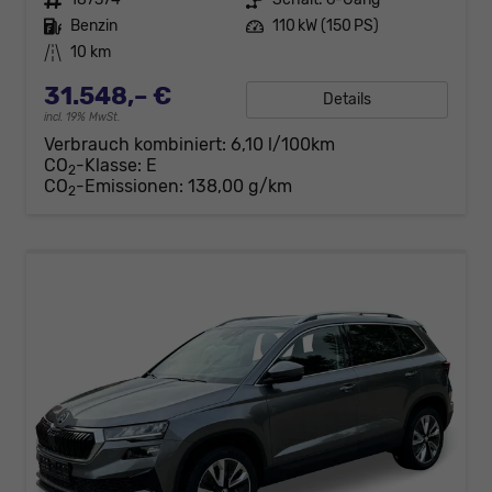
Kraftstoff
Benzin
Leistung
110 kW (150 PS)
Kilometerstand
10 km
31.548,– €
Details
incl. 19% MwSt.
Verbrauch kombiniert:
6,10 l/100km
CO
-Klasse:
E
2
CO
-Emissionen:
138,00 g/km
2