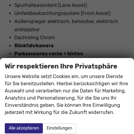
Spurhalteassistent (Lane Assist)
Umfeldbeobachtungssystem (Front Assist)
Außenspiegel: elektrisch, beheizbar, elektrisch
anklappbar
Dachreling Chrom
Rückfahrkamera
Parksensoren vorne + hinten
17"" LM-Felgen mit Reifen 215/55R17
Wir respektieren Ihre Privatsphäre
Nebelscheinwerfer vorne
Unsere Website setzt Cookies ein, um unsere Dienste
Tagfahrlicht mit LED
für Sie bereitzustellen. Hierbei berücksichtigen wir Ihre
LED-Scheinwerfer
Auswahl und verarbeiten nur die Daten für Marketing,
Geschwindigkeitserkennung
Analytics und Personalisierung, für die Sie uns Ihr
Navigation vorbereitet
Einverständnis geben. Sie können Ihre Einwilligung
wireless Apple Carplay / Android Auto
jederzeit mit Wirkung für die Zukunft widerrufen.
Garantieverlängerung: 5 Jahre / 100.000 KM
Alle akzeptieren
Einstellungen