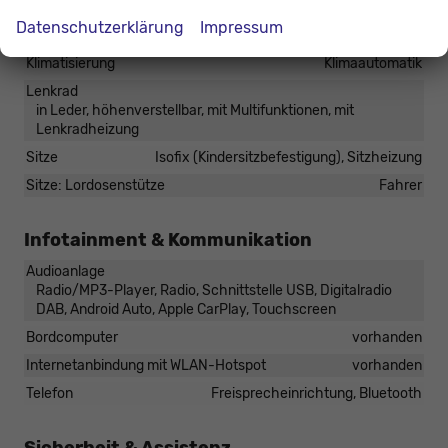
Innen
Datenschutzerklärung
Impressum
Fensterheber
elektrisch
Klimatisierung
Klimaautomatik
Lenkrad
in Leder, höhenverstellbar, mit Multifunktionen, mit
Lenkradheizung
Sitze
Isofix (Kindersitzbefestigung), Sitzheizung
Sitze: Lordosenstütze
Fahrer
Infotainment & Kommunikation
Audioanlage
Radio/MP3-Player, Radio, Schnittstelle USB, Digitalradio
DAB, Android Auto, Apple CarPlay, Touchscreen
Bordcomputer
vorhanden
Internetanbindung mit WLAN-Hotspot
vorhanden
Telefon
Freisprecheinrichtung, Bluetooth