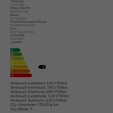
1.498 ccm
LEISTUNG
110 kW (150 PS)
KRAFTSTOFF
Benzin
KATEGORIE
SUV/Geländewagen/Pickup
KILOMETERSTAND
2 km
ERSTZULASSUNG
21.04.2026
ZUSTAND
unfallfrei
Verbrauch kombiniert:
6,10 l/100km
Verbrauch Innenstadt:
7,90 l/100km
Verbrauch Stadtrand:
5,90 l/100km
Verbrauch Landstraße:
5,20 l/100km
Verbrauch Autobahn:
6,30 l/100km
CO
-Emissionen:
138,00 g/km
2
CO
-Klasse:
E
2