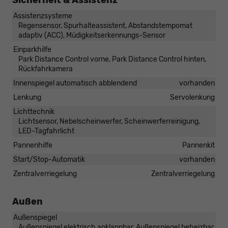
Sicherheit & Assistenz
Assistenzsysteme
Regensensor, Spurhalteassistent, Abstandstempomat
adaptiv (ACC), Müdigkeitserkennungs-Sensor
Einparkhilfe
Park Distance Control vorne, Park Distance Control hinten,
Rückfahrkamera
Innenspiegel automatisch abblendend
vorhanden
Lenkung
Servolenkung
Lichttechnik
Lichtsensor, Nebelscheinwerfer, Scheinwerferreinigung,
LED-Tagfahrlicht
Pannenhilfe
Pannenkit
Start/Stop-Automatik
vorhanden
Zentralverriegelung
Zentralverriegelung
Außen
Außenspiegel
Außenspiegel elektrisch anklappbar, Außenspiegel beheizbar,