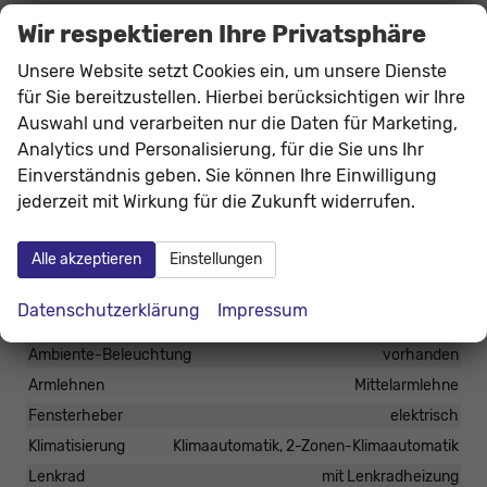
+ hinten, Isofix-Aufnahmen für Kindersitz an
Wir respektieren Ihre Privatsphäre
Rücksitz, Knieairbag Fahrerseite, Kopf-Airbag-
Unsere Website setzt Cookies ein, um unsere Dienste
System, Mittelarmlehne vorn, Seitenairbag vorn,
für Sie bereitzustellen. Hierbei berücksichtigen wir Ihre
Dachreling, Fahrassistenz-System: Berganfahr-
Auswahl und verarbeiten nur die Daten für Marketing,
Assistent (Hill-Holder), Fahrassistenz-System:
Analytics und Personalisierung, für die Sie uns Ihr
Verkehrszeichenerkennung, Notrufsystem,
Einverständnis geben. Sie können Ihre Einwilligung
Servolenkung elektronisch (Servotronic),
jederzeit mit Wirkung für die Zukunft widerrufen.
Außenspiegel elektr. verstell-, heiz- und anklappbar,
mit Abblendautomatik, Scheibenwischer mit
Alle akzeptieren
Einstellungen
Regensensor, Reifendruck-Kontrollsystem
Datenschutzerklärung
Impressum
Innen
Ambiente-Beleuchtung
vorhanden
Armlehnen
Mittelarmlehne
Fensterheber
elektrisch
Klimatisierung
Klimaautomatik, 2-Zonen-Klimaautomatik
Lenkrad
mit Lenkradheizung