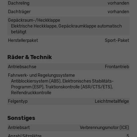
Dachreling
vorhanden
Dachträger
vorhanden
Gepäckraum-/Heckklappe
Elektrische Heckklappe, Gepäckraumklappe automatisch
betätigt
Herstellerpaket
Sport-Paket
Räder & Technik
Antriebsachse
Frontantrieb
Fahrwerk- und Regelungssysteme
Antiblockiersystem (ABS), Elektronisches Stabilitäts-
Programm (ESP), Traktionskontrolle (ASR/CTS/ETS),
Reifendruckkontrolle
Felgentyp
Leichtmetallfelge
Sonstiges
Antriebsart
Verbrennungsmotor (ICE)
Anzahl Sitzplätze
5