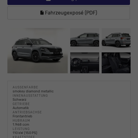
Fahrzeugexposé (PDF)
AUSSENFARBE
smokey diamond metallic
INNENAUSSTATTUNG
Schwarz
GETRIEBE
Automatik
ANTRIEBSACHSE
Frontantrieb
HUBRAUM
1.968 ccm
LEISTUNG
110 kW (150 PS)
KRAFTSTOFF