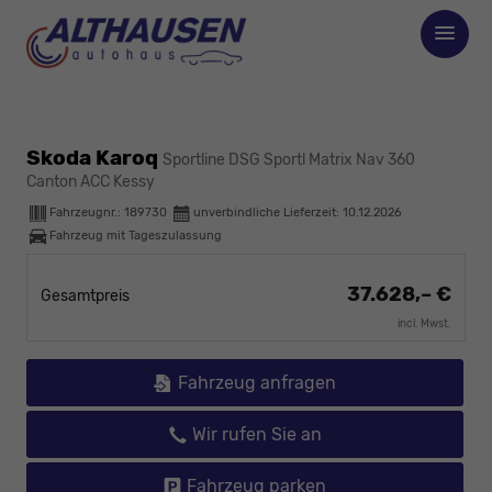
Skoda Karoq
Sportline DSG Sportl Matrix Nav 360
Canton ACC Kessy
Fahrzeugnr.:
189730
unverbindliche Lieferzeit:
10.12.2026
Fahrzeug mit Tageszulassung
37.628,– €
Gesamtpreis
incl. Mwst.
Fahrzeug anfragen
Wir rufen Sie an
Fahrzeug parken