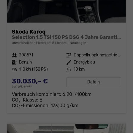
Skoda Karoq
Selection 1.5 TSI 150 PS DSG 4 Jahre Garantie-Keyless Start-AppleCarPlay-AndroidAuto-Sunset-Tempomat-2-Zonen-Klima-16''Alu
unverbindliche Lieferzeit:
5 Monate
Neuwagen
Fahrzeugnr.
208571
Getriebe
Doppelkupplungsgetriebe (DSG)
Kraftstoff
Benzin
Außenfarbe
Energyblau
Leistung
110 kW (150 PS)
Kilometerstand
10 km
30.030,– €
Details
incl. 19% MwSt.
Verbrauch kombiniert:
6,20 l/100km
CO
-Klasse:
E
2
CO
-Emissionen:
139,00 g/km
2