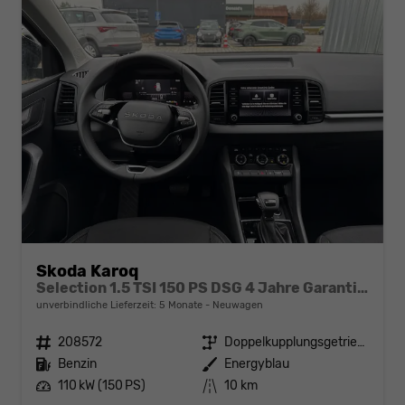
Skoda Karoq
Selection 1.5 TSI 150 PS DSG 4 Jahre Garantie-Keyless Start-AppleCarPlay-AndroidAuto-Sunset-Tempomat-2-Zonen-Klima-16''Alu
unverbindliche Lieferzeit:
5 Monate
Neuwagen
Fahrzeugnr.
208572
Getriebe
Doppelkupplungsgetriebe (DSG)
Kraftstoff
Benzin
Außenfarbe
Energyblau
Leistung
110 kW (150 PS)
Kilometerstand
10 km