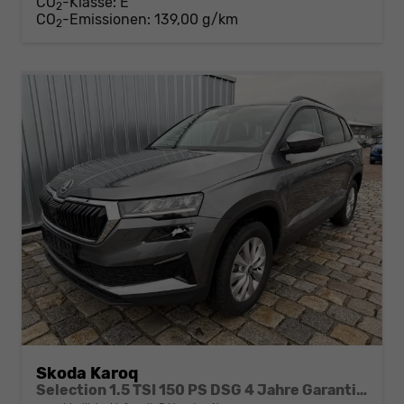
CO
-Klasse:
E
2
CO
-Emissionen:
139,00 g/km
2
Skoda Karoq
Selection 1.5 TSI 150 PS DSG 4 Jahre Garantie-Anhängerkupplung-Keyless Start-AppleCarPlay-AndroidAuto-Sunset-Tempomat-2-Zonen-Klima-16''Alu