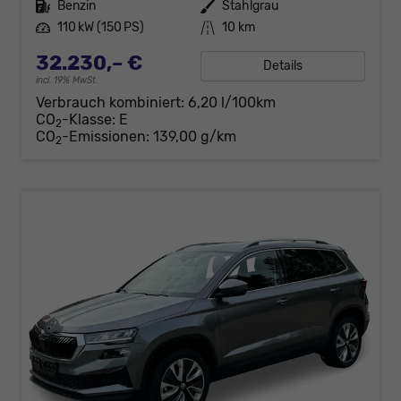
Kraftstoff
Benzin
Außenfarbe
Stahlgrau
Leistung
110 kW (150 PS)
Kilometerstand
10 km
32.230,– €
Details
incl. 19% MwSt.
Verbrauch kombiniert:
6,20 l/100km
CO
-Klasse:
E
2
CO
-Emissionen:
139,00 g/km
2