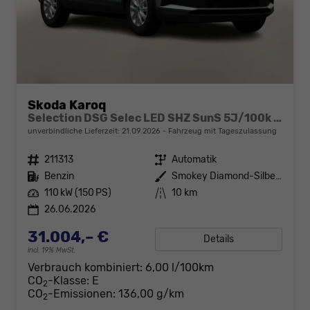
Skoda Karoq
Selection DSG Selec LED SHZ SunS 5J/100k Temp VirtC
unverbindliche Lieferzeit:
21.09.2026
Fahrzeug mit Tageszulassung
Fahrzeugnr.
211313
Getriebe
Automatik
Kraftstoff
Benzin
Außenfarbe
Smokey Diamond-Silber Metallic
Leistung
110 kW (150 PS)
Kilometerstand
10 km
26.06.2026
31.004,– €
Details
incl. 19% MwSt.
Verbrauch kombiniert:
6,00 l/100km
CO
-Klasse:
E
2
CO
-Emissionen:
136,00 g/km
2