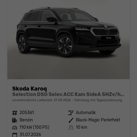
Skoda Karoq
Selection DSG Selec ACC Kam SideA SHZv/h Kessy SunS
unverbindliche Lieferzeit:
21.09.2026
Fahrzeug mit Tageszulassung
Fahrzeugnr.
205361
Getriebe
Automatik
Kraftstoff
Benzin
Außenfarbe
Black-Magic Perleffekt
Leistung
110 kW (150 PS)
Kilometerstand
10 km
31.07.2026