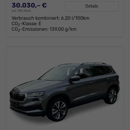
30.030,– €
Details
incl. 19% MwSt.
Verbrauch kombiniert:
6,20 l/100km
CO
-Klasse:
E
2
CO
-Emissionen:
139,00 g/km
2