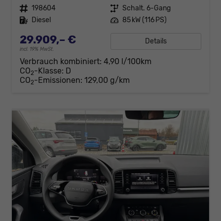
Fahrzeugnr.
198604
Getriebe
Schalt. 6-Gang
Kraftstoff
Diesel
Leistung
85 kW (116 PS)
29.909,– €
Details
incl. 19% MwSt.
Verbrauch kombiniert:
4,90 l/100km
CO
-Klasse:
D
2
CO
-Emissionen:
129,00 g/km
2