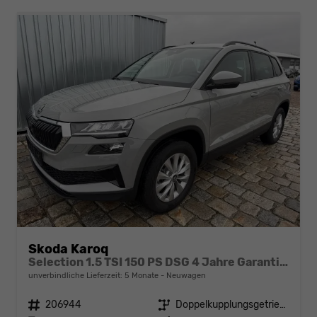
Skoda Karoq
Selection 1.5 TSI 150 PS DSG 4 Jahre Garantie-Anhängerkupplung-Keyless Start-AppleCarPlay-AndroidAuto-Sunset-Tempomat-2-Zonen-Klima-16''Alu
unverbindliche Lieferzeit:
5 Monate
Neuwagen
Fahrzeugnr.
206944
Getriebe
Doppelkupplungsgetriebe (DSG)