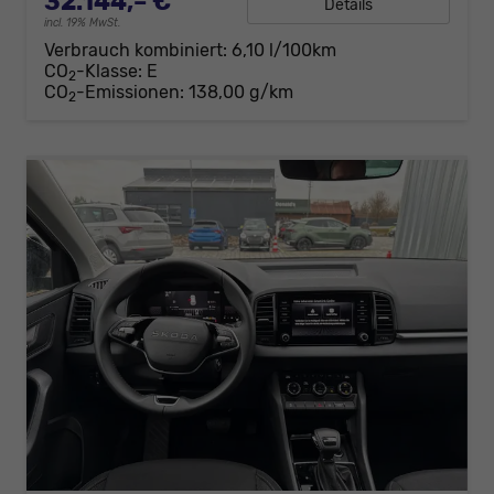
32.144,– €
Details
incl. 19% MwSt.
Verbrauch kombiniert:
6,10 l/100km
CO
-Klasse:
E
2
CO
-Emissionen:
138,00 g/km
2