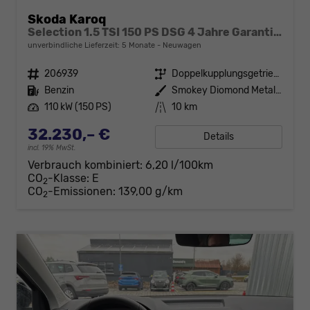
Skoda Karoq
Selection 1.5 TSI 150 PS DSG 4 Jahre Garantie-Anhängerkupplung-Keyless Start-AppleCarPlay-AndroidAuto-Sunset-Tempomat-2-Zonen-Klima-16''Alu
unverbindliche Lieferzeit:
5 Monate
Neuwagen
Fahrzeugnr.
206939
Getriebe
Doppelkupplungsgetriebe (DSG)
Kraftstoff
Benzin
Außenfarbe
Smokey Diomond Metallic
Leistung
110 kW (150 PS)
Kilometerstand
10 km
32.230,– €
Details
incl. 19% MwSt.
Verbrauch kombiniert:
6,20 l/100km
CO
-Klasse:
E
2
CO
-Emissionen:
139,00 g/km
2