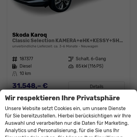
Skoda Karoq
Classic Selection KAMERA+eHK+KESSY+SHZ+SMARTLINK+LED+16" ALU
unverbindliche Lieferzeit: ca. 3-6 Monate
Neuwagen
Fahrzeugnr.
187377
Getriebe
Schalt. 6-Gang
Kraftstoff
Diesel
Leistung
85 kW (116 PS)
Kilometerstand
10 km
31.548,– €
Details
incl. 19% MwSt.
Wir respektieren Ihre Privatsphäre
Verbrauch kombiniert:
4,70 l/100km
CO
-Klasse:
D
2
Unsere Website setzt Cookies ein, um unsere Dienste
CO
-Emissionen:
124,00 g/km
2
für Sie bereitzustellen. Hierbei berücksichtigen wir Ihre
Auswahl und verarbeiten nur die Daten für Marketing,
Analytics und Personalisierung, für die Sie uns Ihr