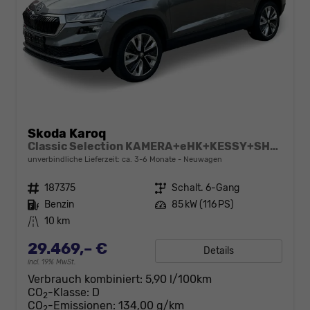
Skoda Karoq
Classic Selection KAMERA+eHK+KESSY+SHZ+SMARTLINK+LED+16" ALU
unverbindliche Lieferzeit: ca. 3-6 Monate
Neuwagen
Fahrzeugnr.
187375
Getriebe
Schalt. 6-Gang
Kraftstoff
Benzin
Leistung
85 kW (116 PS)
Kilometerstand
10 km
29.469,– €
Details
incl. 19% MwSt.
Verbrauch kombiniert:
5,90 l/100km
CO
-Klasse:
D
2
CO
-Emissionen:
134,00 g/km
2