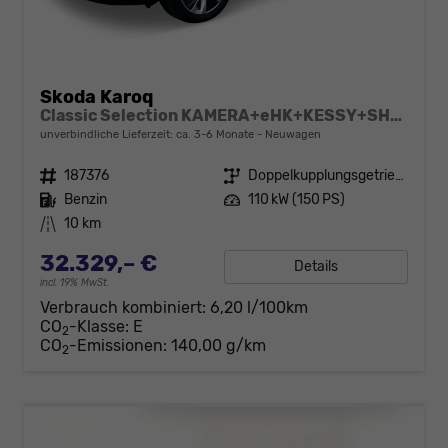
Skoda Karoq
Classic Selection KAMERA+eHK+KESSY+SHZ+SMARTLINK+LED+16" ALU
unverbindliche Lieferzeit: ca. 3-6 Monate
Neuwagen
Fahrzeugnr.
187376
Getriebe
Doppelkupplungsgetriebe (DSG)
Kraftstoff
Benzin
Leistung
110 kW (150 PS)
Kilometerstand
10 km
32.329,– €
Details
incl. 19% MwSt.
Verbrauch kombiniert:
6,20 l/100km
CO
-Klasse:
E
2
CO
-Emissionen:
140,00 g/km
2