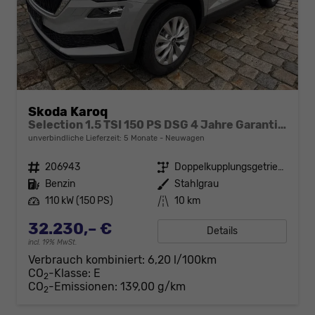
Skoda Karoq
Selection 1.5 TSI 150 PS DSG 4 Jahre Garantie-Anhängerkupplung-Keyless Start-AppleCarPlay-AndroidAuto-Sunset-Tempomat-2-Zonen-Klima-16''Alu
unverbindliche Lieferzeit:
5 Monate
Neuwagen
Fahrzeugnr.
206943
Getriebe
Doppelkupplungsgetriebe (DSG)
Kraftstoff
Benzin
Außenfarbe
Stahlgrau
Leistung
110 kW (150 PS)
Kilometerstand
10 km
32.230,– €
Details
incl. 19% MwSt.
Verbrauch kombiniert:
6,20 l/100km
CO
-Klasse:
E
2
CO
-Emissionen:
139,00 g/km
2