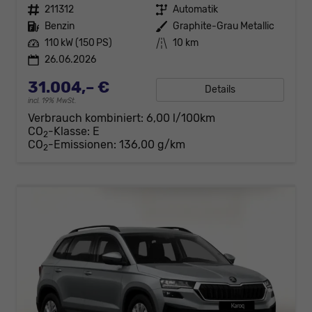
Fahrzeugnr.
211312
Getriebe
Automatik
Kraftstoff
Benzin
Außenfarbe
Graphite-Grau Metallic
Leistung
110 kW (150 PS)
Kilometerstand
10 km
26.06.2026
31.004,– €
Details
incl. 19% MwSt.
Verbrauch kombiniert:
6,00 l/100km
CO
-Klasse:
E
2
CO
-Emissionen:
136,00 g/km
2