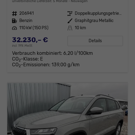
unverbindliche Lieferzeit:
5 Monate
Neuwagen
Fahrzeugnr.
206941
Getriebe
Doppelkupplungsgetriebe (DSG)
Kraftstoff
Benzin
Außenfarbe
Graphitgrau Metallic
Leistung
110 kW (150 PS)
Kilometerstand
10 km
32.230,– €
Details
incl. 19% MwSt.
Verbrauch kombiniert:
6,20 l/100km
CO
-Klasse:
E
2
CO
-Emissionen:
139,00 g/km
2