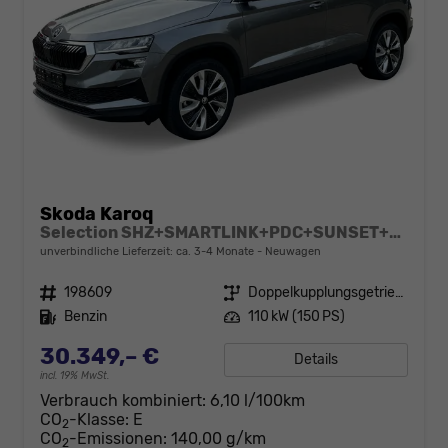
Skoda Karoq
Selection SHZ+SMARTLINK+PDC+SUNSET+LED
unverbindliche Lieferzeit: ca. 3-4 Monate
Neuwagen
Fahrzeugnr.
198609
Getriebe
Doppelkupplungsgetriebe (DSG)
Kraftstoff
Benzin
Leistung
110 kW (150 PS)
30.349,– €
Details
incl. 19% MwSt.
Verbrauch kombiniert:
6,10 l/100km
CO
-Klasse:
E
2
CO
-Emissionen:
140,00 g/km
2