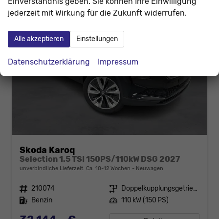
Einverständnis geben. Sie können Ihre Einwilligung
jederzeit mit Wirkung für die Zukunft widerrufen.
Alle akzeptieren
Einstellungen
Datenschutzerklärung
Impressum
Skoda Karoq
Selection 1.5 TSI 150PS/110kW DSG 2027
unverbindliche Lieferzeit: Ca. 10-12 Wochen
Neuwagen
Fahrzeugnr.
210074
Getriebe
Doppelkupplungsgetriebe (DSG)
Kraftstoff
Benzin
Leistung
110 kW (150 PS)