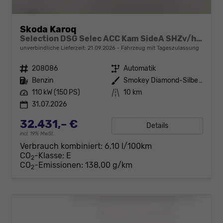
Skoda Karoq
Selection DSG Selec ACC Kam SideA SHZv/h Kessy SunS
unverbindliche Lieferzeit:
21.09.2026
Fahrzeug mit Tageszulassung
Fahrzeugnr.
208086
Getriebe
Automatik
Kraftstoff
Benzin
Außenfarbe
Smokey Diamond-Silber Metallic
Leistung
110 kW (150 PS)
Kilometerstand
10 km
31.07.2026
32.431,– €
Details
incl. 19% MwSt.
Verbrauch kombiniert:
6,10 l/100km
CO
-Klasse:
E
2
CO
-Emissionen:
138,00 g/km
2