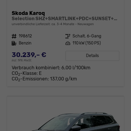
Skoda Karoq
Selection SHZ+SMARTLINK+PDC+SUNSET+LED
unverbindliche Lieferzeit: ca. 3-4 Monate
Neuwagen
Fahrzeugnr.
198612
Getriebe
Schalt. 6-Gang
Kraftstoff
Benzin
Leistung
110 kW (150 PS)
30.239,– €
Details
incl. 19% MwSt.
Verbrauch kombiniert:
6,00 l/100km
CO
-Klasse:
E
2
CO
-Emissionen:
137,00 g/km
2