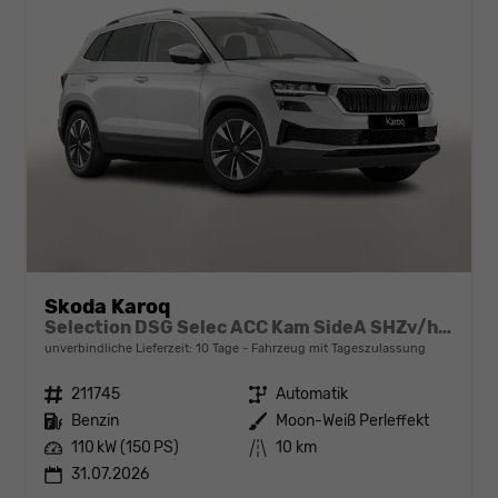
Skoda Karoq
Selection DSG Selec ACC Kam SideA SHZv/h Kessy SunS
unverbindliche Lieferzeit:
10 Tage
Fahrzeug mit Tageszulassung
Fahrzeugnr.
211745
Getriebe
Automatik
Kraftstoff
Benzin
Außenfarbe
Moon-Weiß Perleffekt
Leistung
110 kW (150 PS)
Kilometerstand
10 km
31.07.2026