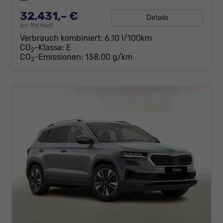
32.431,– €
Details
incl. 19% MwSt.
Verbrauch kombiniert:
6,10 l/100km
CO
-Klasse:
E
2
CO
-Emissionen:
138,00 g/km
2