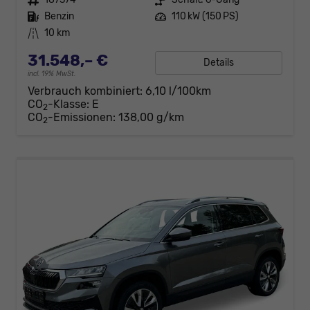
Kraftstoff
Benzin
Leistung
110 kW (150 PS)
Kilometerstand
10 km
31.548,– €
Details
incl. 19% MwSt.
Verbrauch kombiniert:
6,10 l/100km
CO
-Klasse:
E
2
CO
-Emissionen:
138,00 g/km
2