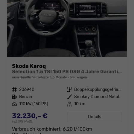
Skoda Karoq
Selection 1.5 TSI 150 PS DSG 4 Jahre Garantie-Anhängerkupplung-Keyless Start-AppleCarPlay-AndroidAuto-Sunset-Tempomat-2-Zonen-Klima-16''Alu
unverbindliche Lieferzeit:
5 Monate
Neuwagen
Fahrzeugnr.
206940
Getriebe
Doppelkupplungsgetriebe (DSG)
Kraftstoff
Benzin
Außenfarbe
Smokey Diomond Metallic
Leistung
110 kW (150 PS)
Kilometerstand
10 km
32.230,– €
Details
incl. 19% MwSt.
Verbrauch kombiniert:
6,20 l/100km