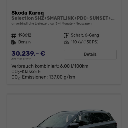
Skoda Karoq
Selection SHZ+SMARTLINK+PDC+SUNSET+LED
unverbindliche Lieferzeit: ca. 3-4 Monate
Neuwagen
Fahrzeugnr.
198612
Getriebe
Schalt. 6-Gang
Kraftstoff
Benzin
Leistung
110 kW (150 PS)
30.239,– €
Details
incl. 19% MwSt.
Verbrauch kombiniert:
6,00 l/100km
CO
-Klasse:
E
2
CO
-Emissionen:
137,00 g/km
2