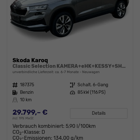
Skoda Karoq
Classic Selection KAMERA+eHK+KESSY+SHZ+SMARTLINK+LED+16" ALU
unverbindliche Lieferzeit: ca. 6-7 Monate
Neuwagen
Fahrzeugnr.
187375
Getriebe
Schalt. 6-Gang
Kraftstoff
Benzin
Leistung
85 kW (116 PS)
Kilometerstand
10 km
29.799,– €
Details
incl. 19% MwSt.
Verbrauch kombiniert:
5,90 l/100km
CO
-Klasse:
D
2
CO
-Emissionen:
134,00 g/km
2