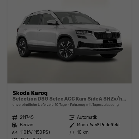
Skoda Karoq
Selection DSG Selec ACC Kam SideA SHZv/h Kessy SunS
unverbindliche Lieferzeit:
10 Tage
Fahrzeug mit Tageszulassung
Fahrzeugnr.
211745
Getriebe
Automatik
Kraftstoff
Benzin
Außenfarbe
Moon-Weiß Perleffekt
Leistung
110 kW (150 PS)
Kilometerstand
10 km