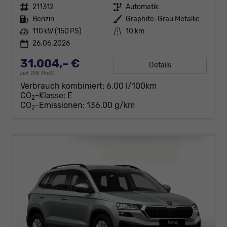
Fahrzeugnr.
211312
Getriebe
Automatik
Kraftstoff
Benzin
Außenfarbe
Graphite-Grau Metallic
Leistung
110 kW (150 PS)
Kilometerstand
10 km
26.06.2026
31.004,– €
Details
incl. 19% MwSt.
Verbrauch kombiniert:
6,00 l/100km
CO
-Klasse:
E
2
CO
-Emissionen:
136,00 g/km
2