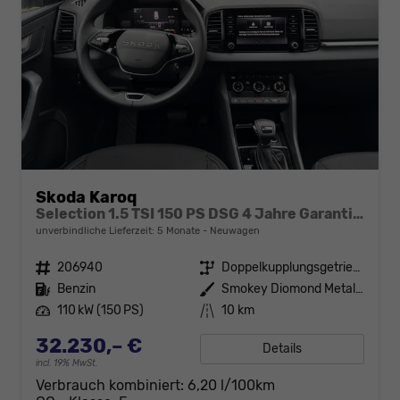
Skoda Karoq
Selection 1.5 TSI 150 PS DSG 4 Jahre Garantie-Anhängerkupplung-Keyless Start-AppleCarPlay-AndroidAuto-Sunset-Tempomat-2-Zonen-Klima-16''Alu
unverbindliche Lieferzeit:
5 Monate
Neuwagen
Fahrzeugnr.
206940
Getriebe
Doppelkupplungsgetriebe (DSG)
Kraftstoff
Benzin
Außenfarbe
Smokey Diomond Metallic
Leistung
110 kW (150 PS)
Kilometerstand
10 km
32.230,– €
Details
incl. 19% MwSt.
Verbrauch kombiniert:
6,20 l/100km