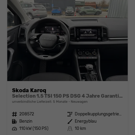
Skoda Karoq
Selection 1.5 TSI 150 PS DSG 4 Jahre Garantie-Keyless Start-AppleCarPlay-AndroidAuto-Sunset-Tempomat-2-Zonen-Klima-16''Alu
unverbindliche Lieferzeit:
5 Monate
Neuwagen
Fahrzeugnr.
208572
Getriebe
Doppelkupplungsgetriebe (DSG)
Kraftstoff
Benzin
Außenfarbe
Energyblau
Leistung
110 kW (150 PS)
Kilometerstand
10 km