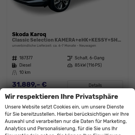
Skoda Karoq
Classic Selection KAMERA+eHK+KESSY+SHZ+SMARTLINK+LED+16" ALU
unverbindliche Lieferzeit: ca. 6-7 Monate
Neuwagen
Fahrzeugnr.
187377
Getriebe
Schalt. 6-Gang
Kraftstoff
Diesel
Leistung
85 kW (116 PS)
Kilometerstand
10 km
31.889,– €
Details
incl. 19% MwSt.
Wir respektieren Ihre Privatsphäre
Verbrauch kombiniert:
4,70 l/100km
CO
-Klasse:
D
2
Unsere Website setzt Cookies ein, um unsere Dienste
CO
-Emissionen:
124,00 g/km
2
für Sie bereitzustellen. Hierbei berücksichtigen wir Ihre
Auswahl und verarbeiten nur die Daten für Marketing,
Analytics und Personalisierung, für die Sie uns Ihr