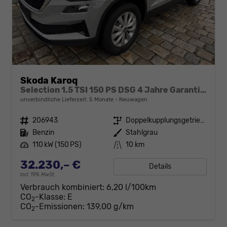
Skoda Karoq
Selection 1.5 TSI 150 PS DSG 4 Jahre Garantie-Anhängerkupplung-Keyless Start-AppleCarPlay-AndroidAuto-Sunset-Tempomat-2-Zonen-Klima-16''Alu
unverbindliche Lieferzeit:
5 Monate
Neuwagen
Fahrzeugnr.
206943
Getriebe
Doppelkupplungsgetriebe (DSG)
Kraftstoff
Benzin
Außenfarbe
Stahlgrau
Leistung
110 kW (150 PS)
Kilometerstand
10 km
32.230,– €
Details
incl. 19% MwSt.
Verbrauch kombiniert:
6,20 l/100km
CO
-Klasse:
E
2
CO
-Emissionen:
139,00 g/km
2