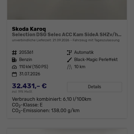
Skoda Karoq
Selection DSG Selec ACC Kam SideA SHZv/h Kessy SunS
unverbindliche Lieferzeit:
21.09.2026
Fahrzeug mit Tageszulassung
Fahrzeugnr.
205361
Getriebe
Automatik
Kraftstoff
Benzin
Außenfarbe
Black-Magic Perleffekt
Leistung
110 kW (150 PS)
Kilometerstand
10 km
31.07.2026
32.431,– €
Details
incl. 19% MwSt.
Verbrauch kombiniert:
6,10 l/100km
CO
-Klasse:
E
2
CO
-Emissionen:
138,00 g/km
2