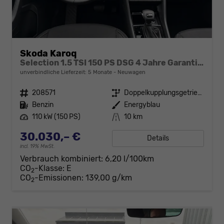
Skoda Karoq
Selection 1.5 TSI 150 PS DSG 4 Jahre Garantie-Keyless Start-AppleCarPlay-AndroidAuto-Sunset-Tempomat-2-Zonen-Klima-16''Alu
unverbindliche Lieferzeit:
5 Monate
Neuwagen
Fahrzeugnr.
208571
Getriebe
Doppelkupplungsgetriebe (DSG)
Kraftstoff
Benzin
Außenfarbe
Energyblau
Leistung
110 kW (150 PS)
Kilometerstand
10 km
30.030,– €
Details
incl. 19% MwSt.
Verbrauch kombiniert:
6,20 l/100km
CO
-Klasse:
E
2
CO
-Emissionen:
139,00 g/km
2