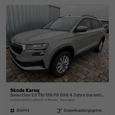
Skoda Karoq
Selection 1.5 TSI 150 PS DSG 4 Jahre Garantie-Anhängerkupplung-Keyless Start-AppleCarPlay-AndroidAuto-Sunset-Tempomat-2-Zonen-Klima-16''Alu
unverbindliche Lieferzeit:
5 Monate
Neuwagen
Fahrzeugnr.
206944
Getriebe
Doppelkupplungsgetriebe (DSG)