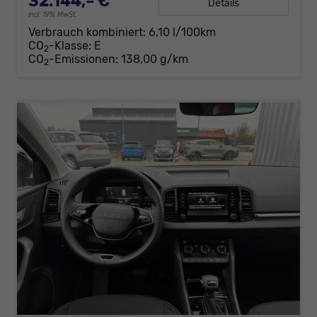
32.144,– €
Details
incl. 19% MwSt.
Verbrauch kombiniert:
6,10 l/100km
CO
-Klasse:
E
2
CO
-Emissionen:
138,00 g/km
2