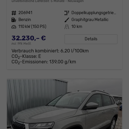
unverbindliche Lieferzeit:
5 Monate
Neuwagen
Fahrzeugnr.
206941
Getriebe
Doppelkupplungsgetriebe (DSG)
Kraftstoff
Benzin
Außenfarbe
Graphitgrau Metallic
Leistung
110 kW (150 PS)
Kilometerstand
10 km
32.230,– €
Details
incl. 19% MwSt.
Verbrauch kombiniert:
6,20 l/100km
CO
-Klasse:
E
2
CO
-Emissionen:
139,00 g/km
2