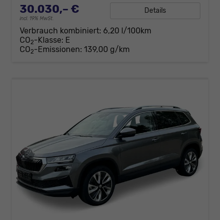
30.030,– €
Details
incl. 19% MwSt.
Verbrauch kombiniert:
6,20 l/100km
CO
-Klasse:
E
2
CO
-Emissionen:
139,00 g/km
2