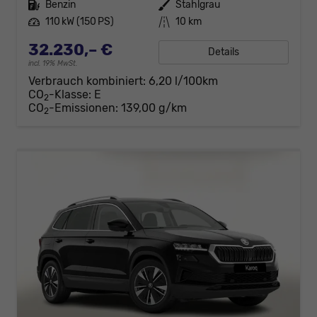
Kraftstoff
Benzin
Außenfarbe
Stahlgrau
Leistung
110 kW (150 PS)
Kilometerstand
10 km
32.230,– €
Details
incl. 19% MwSt.
Verbrauch kombiniert:
6,20 l/100km
CO
-Klasse:
E
2
CO
-Emissionen:
139,00 g/km
2