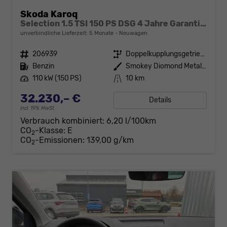
Skoda Karoq
Selection 1.5 TSI 150 PS DSG 4 Jahre Garantie-Anhängerkupplung-Keyless Start-AppleCarPlay-AndroidAuto-Sunset-Tempomat-2-Zonen-Klima-16''Alu
unverbindliche Lieferzeit:
5 Monate
Neuwagen
Fahrzeugnr.
206939
Getriebe
Doppelkupplungsgetriebe (DSG)
Kraftstoff
Benzin
Außenfarbe
Smokey Diomond Metallic
Leistung
110 kW (150 PS)
Kilometerstand
10 km
32.230,– €
Details
incl. 19% MwSt.
Verbrauch kombiniert:
6,20 l/100km
CO
-Klasse:
E
2
CO
-Emissionen:
139,00 g/km
2