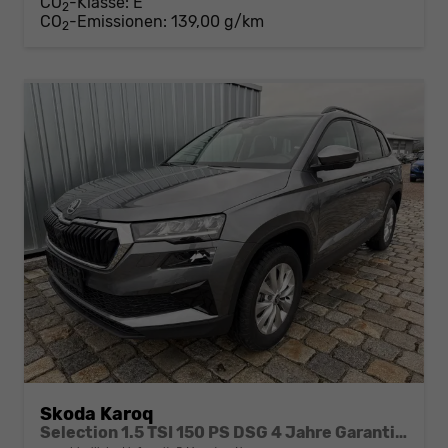
CO
-Klasse:
E
2
CO
-Emissionen:
139,00 g/km
2
Skoda Karoq
Selection 1.5 TSI 150 PS DSG 4 Jahre Garantie-Anhängerkupplung-Keyless Start-AppleCarPlay-AndroidAuto-Sunset-Tempomat-2-Zonen-Klima-16''Alu