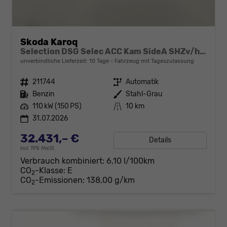
Skoda Karoq
Selection DSG Selec ACC Kam SideA SHZv/h Kessy SunS
unverbindliche Lieferzeit:
10 Tage
Fahrzeug mit Tageszulassung
Fahrzeugnr.
211744
Getriebe
Automatik
Kraftstoff
Benzin
Außenfarbe
Stahl-Grau
Leistung
110 kW (150 PS)
Kilometerstand
10 km
31.07.2026
32.431,– €
Details
incl. 19% MwSt.
Verbrauch kombiniert:
6,10 l/100km
CO
-Klasse:
E
2
CO
-Emissionen:
138,00 g/km
2