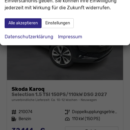
Einverständnis geben. Sie können Ihre Einwilligung
jederzeit mit Wirkung für die Zukunft widerrufen.
Alle akzeptieren
Einstellungen
Datenschutzerklärung
Impressum
Skoda Karoq
Selection 1.5 TSI 150PS/110kW DSG 2027
unverbindliche Lieferzeit: Ca. 10-12 Wochen
Neuwagen
Fahrzeugnr.
210074
Getriebe
Doppelkupplungsgetriebe (DSG)
Kraftstoff
Benzin
Leistung
110 kW (150 PS)