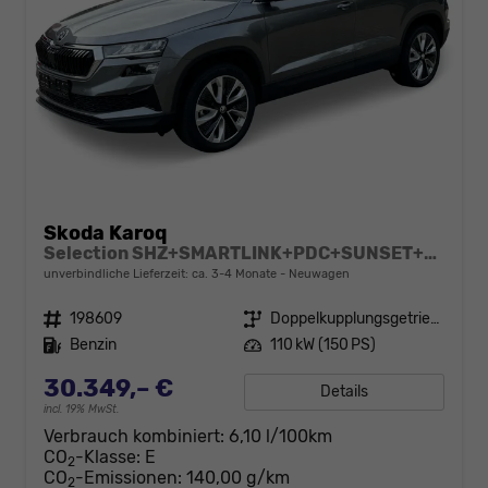
Skoda Karoq
Selection SHZ+SMARTLINK+PDC+SUNSET+LED
unverbindliche Lieferzeit: ca. 3-4 Monate
Neuwagen
Fahrzeugnr.
198609
Getriebe
Doppelkupplungsgetriebe (DSG)
Kraftstoff
Benzin
Leistung
110 kW (150 PS)
30.349,– €
Details
incl. 19% MwSt.
Verbrauch kombiniert:
6,10 l/100km
CO
-Klasse:
E
2
CO
-Emissionen:
140,00 g/km
2