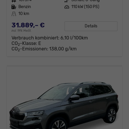
Kraftstoff
Benzin
Leistung
110 kW (150 PS)
Kilometerstand
10 km
31.889,– €
Details
incl. 19% MwSt.
Verbrauch kombiniert:
6,10 l/100km
CO
-Klasse:
E
2
CO
-Emissionen:
138,00 g/km
2