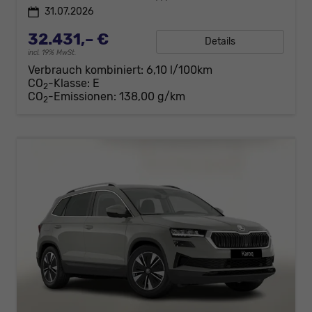
31.07.2026
32.431,– €
Details
incl. 19% MwSt.
Verbrauch kombiniert:
6,10 l/100km
CO
-Klasse:
E
2
CO
-Emissionen:
138,00 g/km
2