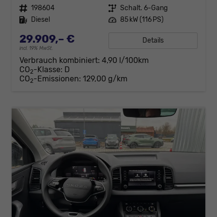
Fahrzeugnr.
198604
Getriebe
Schalt. 6-Gang
Kraftstoff
Diesel
Leistung
85 kW (116 PS)
29.909,– €
Details
incl. 19% MwSt.
Verbrauch kombiniert:
4,90 l/100km
CO
-Klasse:
D
2
CO
-Emissionen:
129,00 g/km
2