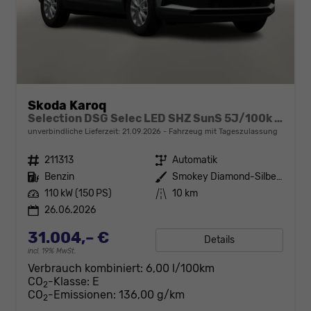
Skoda Karoq
Selection DSG Selec LED SHZ SunS 5J/100k Temp VirtC
unverbindliche Lieferzeit:
21.09.2026
Fahrzeug mit Tageszulassung
Fahrzeugnr.
211313
Getriebe
Automatik
Kraftstoff
Benzin
Außenfarbe
Smokey Diamond-Silber Metallic
Leistung
110 kW (150 PS)
Kilometerstand
10 km
26.06.2026
31.004,– €
Details
incl. 19% MwSt.
Verbrauch kombiniert:
6,00 l/100km
CO
-Klasse:
E
2
CO
-Emissionen:
136,00 g/km
2