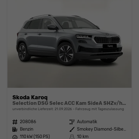
Skoda Karoq
Selection DSG Selec ACC Kam SideA SHZv/h Kessy SunS
unverbindliche Lieferzeit:
21.09.2026
Fahrzeug mit Tageszulassung
Fahrzeugnr.
208086
Getriebe
Automatik
Kraftstoff
Benzin
Außenfarbe
Smokey Diamond-Silber Metallic
Leistung
110 kW (150 PS)
Kilometerstand
10 km