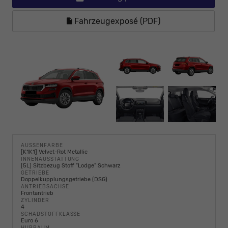
Fahrzeugexposé (PDF)
AUSSENFARBE
[K1K1] Velvet-Rot Metallic
INNENAUSSTATTUNG
[5L] Sitzbezug Stoff "Lodge" Schwarz
GETRIEBE
Doppelkupplungsgetriebe (DSG)
ANTRIEBSACHSE
Frontantrieb
ZYLINDER
4
SCHADSTOFFKLASSE
Euro 6
HUBRAUM