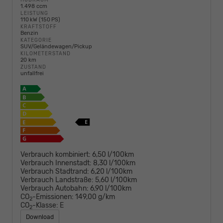
1.498 ccm
LEISTUNG
110 kW (150 PS)
KRAFTSTOFF
Benzin
KATEGORIE
SUV/Geländewagen/Pickup
KILOMETERSTAND
20 km
ZUSTAND
unfallfrei
Verbrauch kombiniert:
6,50 l/100km
Verbrauch Innenstadt:
8,30 l/100km
Verbrauch Stadtrand:
6,20 l/100km
Verbrauch Landstraße:
5,60 l/100km
Verbrauch Autobahn:
6,90 l/100km
CO
-Emissionen:
149,00 g/km
2
CO
-Klasse:
E
2
Download