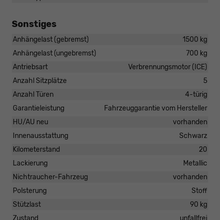
Sonstiges
Anhängelast (gebremst)
1500 kg
Anhängelast (ungebremst)
700 kg
Antriebsart
Verbrennungsmotor (ICE)
Anzahl Sitzplätze
5
Anzahl Türen
4-türig
Garantieleistung
Fahrzeuggarantie vom Hersteller
HU/AU neu
vorhanden
Innenausstattung
Schwarz
Kilometerstand
20
Lackierung
Metallic
Nichtraucher-Fahrzeug
vorhanden
Polsterung
Stoff
Stützlast
90 kg
Zustand
unfallfrei