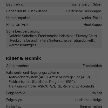
Dachreling
vorhanden, in Silber
Gepäckraum-/Heckklappe
Elektrische Heckklappe
Herstellerpaket
Winter-Paket
Hintertür (Art)
Heckklappe
Scheiben, Verglasung
Getönte Scheiben, Frontscheibe beheizbar, Privacy Glass
(Heckscheibe und hintere Seitenscheiben abgedunkelt),
Wärmeschutzglas
Räder & Technik
Antriebsachse
Frontantrieb
Fahrwerk- und Regelungssysteme
Antiblockiersystem (ABS), Antischlupfregelung (ASR),
Elektronisches Stabilitäts-Programm (ESP),
Traktionskontrolle (ASR/CTS/ETS), Reifendruckkontrolle
Felgengröße
16 Zoll
Felgentyp
Leichtmetallfelge
Reifentyp
Sommerreifen