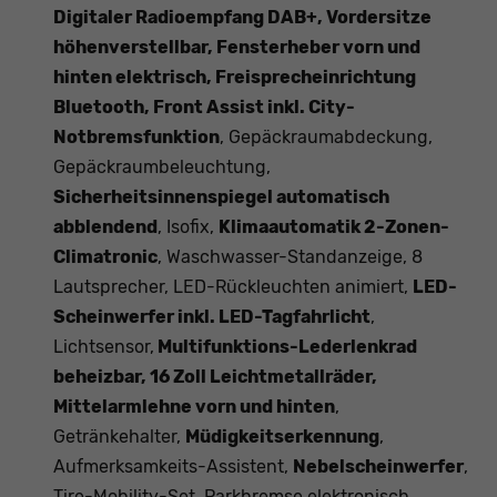
Digitaler Radioempfang DAB+, Vordersitze
höhenverstellbar, Fensterheber vorn und
hinten elektrisch, Freisprecheinrichtung
Bluetooth, Front Assist inkl. City-
Notbremsfunktion
, Gepäckraumabdeckung,
Gepäckraumbeleuchtung,
Sicherheitsinnenspiegel automatisch
abblendend
, Isofix,
Klimaautomatik 2-Zonen-
Climatronic
, Waschwasser-Standanzeige, 8
Lautsprecher, LED-Rückleuchten animiert,
LED-
Scheinwerfer inkl. LED-Tagfahrlicht
,
Lichtsensor,
Multifunktions-Lederlenkrad
beheizbar, 16 Zoll Leichtmetallräder,
Mittelarmlehne vorn und hinten
,
Getränkehalter,
Müdigkeitserkennung
,
Aufmerksamkeits-Assistent,
Nebelscheinwerfer
,
Tire-Mobility-Set, Parkbremse elektronisch,