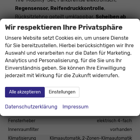
Regensensor, Reifendruckkontrolle
,
Rücksitzlehne geteilt umklappbar,
Scheiben ab
der B-Säule abgedunkelt
,
Sitzheizung vorn,
Wir respektieren Ihre Privatsphäre
Wireless App-Connect,
Unsere Website setzt Cookies ein, um unsere Dienste
Verkehrszeichenerkennung
,
für Sie bereitzustellen. Hierbei berücksichtigen wir Ihre
Zentralverriegelung mit Funkfernbedienung,
Auswahl und verarbeiten nur die Daten für Marketing,
Wegfahrsperre, Servolenkung,
Analytics und Personalisierung, für die Sie uns Ihr
Fußgängererkennung, Notrufsystem eCall, Start-
Einverständnis geben. Sie können Ihre Einwilligung
jederzeit mit Wirkung für die Zukunft widerrufen.
Stopp-Anlage
Alle akzeptieren
Einstellungen
Innen
Ambiente-Beleuchtung
vorhanden
Datenschutzerklärung
Impressum
Armlehnen
Mittelarmlehne
Fensterheber
elektrisch 4-fach
Innenraumfilter
vorhanden
Klimatisierung
Klimaautomatik, 2-Zonen-Klimaautomatik