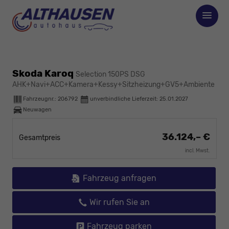
Skoda Karoq
Selection 150PS DSG
AHK+Navi+ACC+Kamera+Kessy+Sitzheizung+GV5+Ambiente
Fahrzeugnr.:
206792
unverbindliche Lieferzeit:
25.01.2027
Neuwagen
36.124,– €
Gesamtpreis
incl. Mwst.
Fahrzeug anfragen
Wir rufen Sie an
Fahrzeug parken