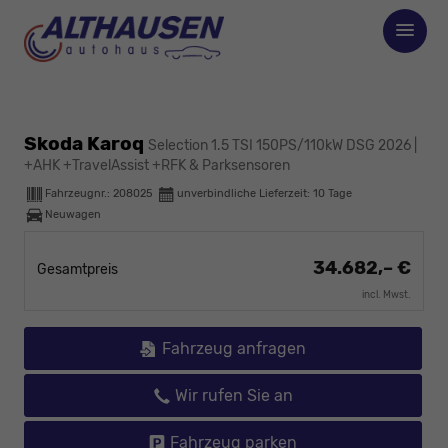
Skoda Karoq
Selection 1.5 TSI 150PS/110kW DSG 2026 |
+AHK +TravelAssist +RFK & Parksensoren
Fahrzeugnr.:
208025
unverbindliche Lieferzeit:
10 Tage
Neuwagen
34.682,– €
Gesamtpreis
incl. Mwst.
Fahrzeug anfragen
Wir rufen Sie an
Fahrzeug parken