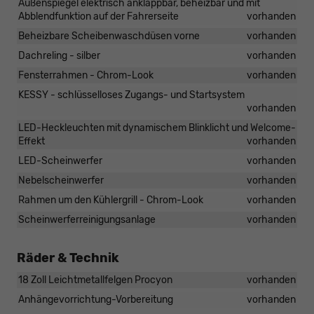
Außenspiegel elektrisch anklappbar, beheizbar und mit
Abblendfunktion auf der Fahrerseite
vorhanden
Beheizbare Scheibenwaschdüsen vorne
vorhanden
Dachreling - silber
vorhanden
Fensterrahmen - Chrom-Look
vorhanden
KESSY - schlüsselloses Zugangs- und Startsystem
vorhanden
LED-Heckleuchten mit dynamischem Blinklicht und Welcome-
Effekt
vorhanden
LED-Scheinwerfer
vorhanden
Nebelscheinwerfer
vorhanden
Rahmen um den Kühlergrill - Chrom-Look
vorhanden
Scheinwerferreinigungsanlage
vorhanden
Räder & Technik
18 Zoll Leichtmetallfelgen Procyon
vorhanden
Anhängevorrichtung-Vorbereitung
vorhanden