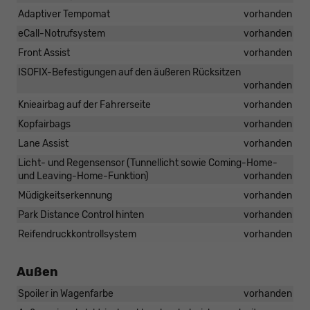
Adaptiver Tempomat
vorhanden
eCall-Notrufsystem
vorhanden
Front Assist
vorhanden
ISOFIX-Befestigungen auf den äußeren Rücksitzen
vorhanden
Knieairbag auf der Fahrerseite
vorhanden
Kopfairbags
vorhanden
Lane Assist
vorhanden
Licht- und Regensensor (Tunnellicht sowie Coming-Home-
und Leaving-Home-Funktion)
vorhanden
Müdigkeitserkennung
vorhanden
Park Distance Control hinten
vorhanden
Reifendruckkontrollsystem
vorhanden
Außen
Spoiler in Wagenfarbe
vorhanden