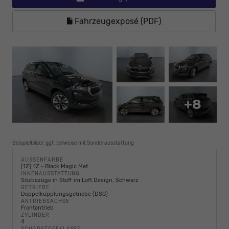
Fahrzeugexposé (PDF)
+8
Beispielbilder, ggf. teilweise mit Sonderausstattung
AUSSENFARBE
1Z
1Z - Black Magic Met.
INNENAUSSTATTUNG
Sitzbezüge in Stoff im Loft Design, Schwarz
GETRIEBE
Doppelkupplungsgetriebe (DSG)
ANTRIEBSACHSE
Frontantrieb
ZYLINDER
4
SCHADSTOFFKLASSE