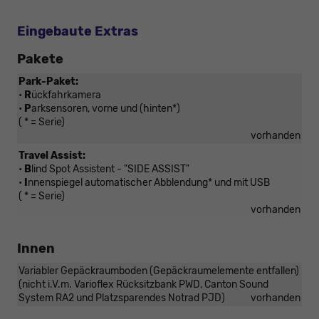
Eingebaute Extras
Pakete
Park-Paket:
•
R
ückfahrkamera
•
P
arksensoren, vorne und (hinten*)
( * = Serie)
vorhanden
Travel Assist:
•
B
lind Spot Assistent - "SIDE ASSIST"
•
I
nnenspiegel automatischer Abblendung* und mit USB
( * = Serie)
vorhanden
Innen
Variabler Gepäckraumboden (Gepäckraumelemente entfallen)
(nicht i.V.m. Varioflex Rücksitzbank PWD, Canton Sound
System RA2 und Platzsparendes Notrad PJD)
vorhanden