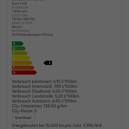
Euro 6 EB
HUBRAUM
1.498 ccm
LEISTUNG
110 kW (150 PS)
KRAFTSTOFF
Benzin
KATEGORIE
SUV/Geländewagen/Pickup
Verbrauch kombiniert:
6,10 l/100km
Verbrauch Innenstadt:
7,90 l/100km
Verbrauch Stadtrand:
6,00 l/100km
Verbrauch Landstraße:
5,20 l/100km
Verbrauch Autobahn:
6,40 l/100km
CO
-Emissionen:
138,00 g/km
2
CO
-Klasse:
E
2
Download
Energiekosten bei 15.000 km pro Jahr:
1.595,76 €