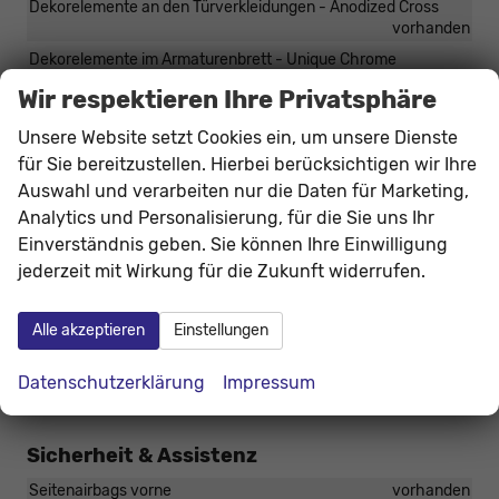
Dekorelemente an den Türverkleidungen - Anodized Cross
vorhanden
Dekorelemente im Armaturenbrett - Unique Chrome
vorhanden
Wir respektieren Ihre Privatsphäre
Einstiegsleisten in den Vordertüren
vorhanden
Unsere Website setzt Cookies ein, um unsere Dienste
Innenspiegel automatisch abblendend
vorhanden
für Sie bereitzustellen. Hierbei berücksichtigen wir Ihre
Mittelarmlehne vorne
vorhanden
Auswahl und verarbeiten nur die Daten für Marketing,
Radlaufschutz
vorhanden
Analytics und Personalisierung, für die Sie uns Ihr
Regenschirm unter dem Beifahrersitz
vorhanden
Einverständnis geben. Sie können Ihre Einwilligung
jederzeit mit Wirkung für die Zukunft widerrufen.
Infotainment & Kommunikation
Alle akzeptieren
Einstellungen
Wireless SmartLink (Apple CarPlay)
vorhanden
Care Connect 3 Jahre
vorhanden
Datenschutzerklärung
Impressum
Infotainmentsystem 8 Zoll
vorhanden
Sicherheit & Assistenz
Seitenairbags vorne
vorhanden