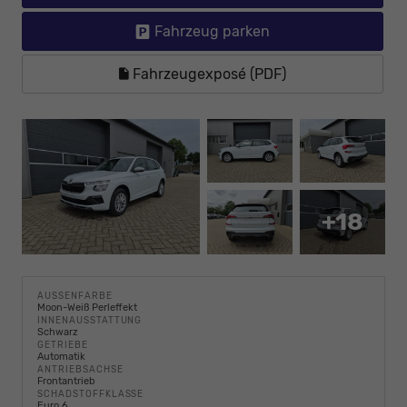
Fahrzeug parken
Fahrzeugexposé (PDF)
+18
AUSSENFARBE
Moon-Weiß Perleffekt
INNENAUSSTATTUNG
Schwarz
GETRIEBE
Automatik
ANTRIEBSACHSE
Frontantrieb
SCHADSTOFFKLASSE
Euro 6