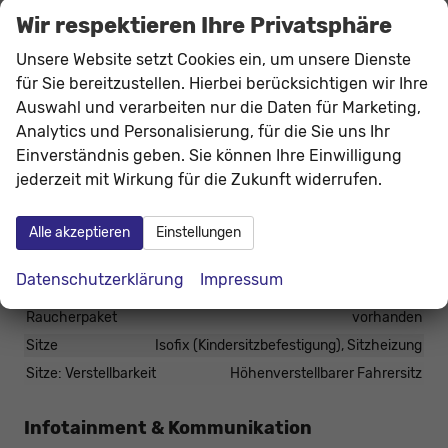
Parksensoren vorne + hinten
Wir respektieren Ihre Privatsphäre
16"" LM-Felgen mit Reifen 205/60 R16
Unsere Website setzt Cookies ein, um unsere Dienste
Tagfahrlicht mit LED
für Sie bereitzustellen. Hierbei berücksichtigen wir Ihre
Geschwindigkeitserkennung
Auswahl und verarbeiten nur die Daten für Marketing,
Garantieverlängerung: 4
Analytics und Personalisierung, für die Sie uns Ihr
Einverständnis geben. Sie können Ihre Einwilligung
Jahre / 120.000 KM
jederzeit mit Wirkung für die Zukunft widerrufen.
Innen
Alle akzeptieren
Einstellungen
Fensterheber
elektrisch
Klimatisierung
Klimaautomatik
Datenschutzerklärung
Impressum
Lenkrad
in Leder, höhenverstellbar, mit Multifunktionen
Raucherpaket
vorhanden
Sitze
Isofix (Kindersitzbefestigung), Sitzheizung
Sitze: Verstellbarkeit
Höhenverstellbarer Fahrersitz
Infotainment & Kommunikation