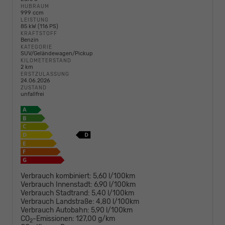
HUBRAUM
999 ccm
LEISTUNG
85 kW (116 PS)
KRAFTSTOFF
Benzin
KATEGORIE
SUV/Geländewagen/Pickup
KILOMETERSTAND
2 km
ERSTZULASSUNG
24.06.2026
ZUSTAND
unfallfrei
Verbrauch kombiniert:
5,60 l/100km
Verbrauch Innenstadt:
6,90 l/100km
Verbrauch Stadtrand:
5,40 l/100km
Verbrauch Landstraße:
4,80 l/100km
Verbrauch Autobahn:
5,90 l/100km
CO
-Emissionen:
127,00 g/km
2