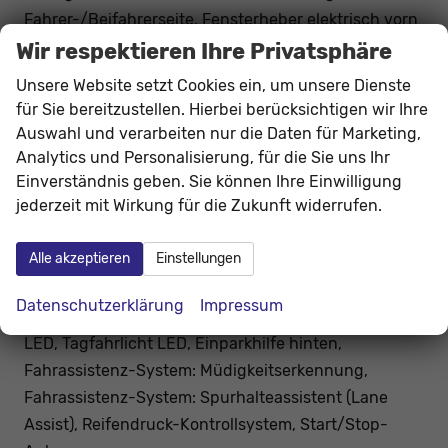
Fahrer-/Beifahrerseite, Fensterheber elektrisch vorn
+ hinten, Fernbedienung für Zentralverriegelung,
Wir respektieren Ihre Privatsphäre
Kopf-Airbag-System, Mittelarmlehne vorn,
Unsere Website setzt Cookies ein, um unsere Dienste
Rücksitzlehne geteilt/klappbar (1/3-2/3),
für Sie bereitzustellen. Hierbei berücksichtigen wir Ihre
Fahrassistenz-System: Auffahrwarnsystem mit City-
Auswahl und verarbeiten nur die Daten für Marketing,
Notbremsfunktion (Frontradar-Assistent),
Analytics und Personalisierung, für die Sie uns Ihr
Einverständnis geben. Sie können Ihre Einwilligung
Fahrassistenz-System: Berganfahr-Assistent (Hill-
jederzeit mit Wirkung für die Zukunft widerrufen.
Holder), Fahrassistenz-System:
Verkehrszeichenerkennung, Notrufsystem,
Alle akzeptieren
Einstellungen
Heckleuchten LED mit dynamischem Blinklicht,
Lichtassistent (Coming Home, Leaving Home),
Datenschutzerklärung
Impressum
Nebelscheinwerfer mit Abbiegelicht, Scheinwerfer
LED, Tagfahrlicht LED, Einparkhilfe hinten,
Fahrassistenz-System: Müdigkeitserkennung,
Fahrassistenz-System: Spurhalteassistent (Lane
Assist), Reifendruck-Kontrollsystem, Start/Stop-