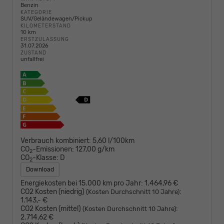
Benzin
KATEGORIE
SUV/Geländewagen/Pickup
KILOMETERSTAND
10 km
ERSTZULASSUNG
31.07.2026
ZUSTAND
unfallfrei
Verbrauch kombiniert:
5,60 l/100km
CO
-Emissionen:
127,00 g/km
2
CO
-Klasse:
D
2
Download
Energiekosten bei 15.000 km pro Jahr:
1.464,96 €
CO2 Kosten (niedrig)
:
(Kosten Durchschnitt 10 Jahre)
1.143,- €
CO2 Kosten (mittel)
:
(Kosten Durchschnitt 10 Jahre)
2.714,62 €