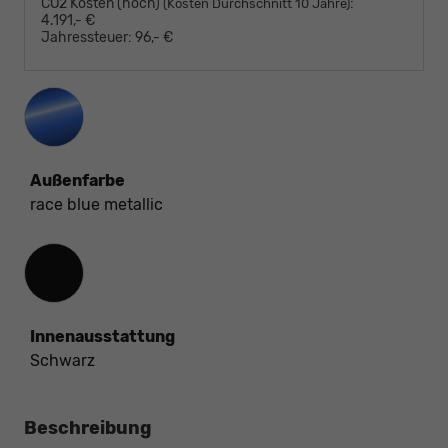
CO2 Kosten (hoch)
:
(Kosten Durchschnitt 10 Jahre)
4.191,- €
Jahressteuer:
96,- €
Außenfarbe
race blue metallic
Innenausstattung
Innenausstattung
Schwarz
Beschreibung