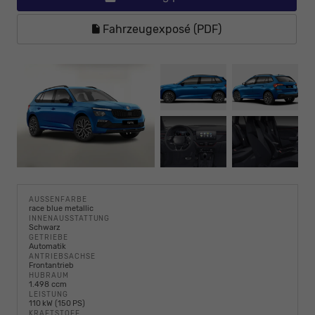
Fahrzeugexposé (PDF)
AUSSENFARBE
race blue metallic
INNENAUSSTATTUNG
Schwarz
GETRIEBE
Automatik
ANTRIEBSACHSE
Frontantrieb
HUBRAUM
1.498 ccm
LEISTUNG
110 kW (150 PS)
KRAFTSTOFF