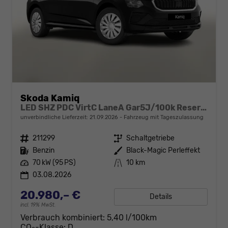
Skoda Kamiq
LED SHZ PDC VirtC LaneA Gar5J/100k Reserve
unverbindliche Lieferzeit:
21.09.2026
Fahrzeug mit Tageszulassung
Fahrzeugnr.
211299
Getriebe
Schaltgetriebe
Kraftstoff
Benzin
Außenfarbe
Black-Magic Perleffekt
Leistung
70 kW (95 PS)
Kilometerstand
10 km
03.08.2026
20.980,– €
Details
incl. 19% MwSt.
Verbrauch kombiniert:
5,40 l/100km
CO
-Klasse:
D