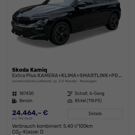
Skoda Kamiq
Extra Plus KAMERA+KLIMA+SMARTLINK+PDC+LED+TEMPOMAT
unverbindliche Lieferzeit: ca. 3-5 Monate
Neuwagen
Fahrzeugnr.
187430
Getriebe
Schalt. 6-Gang
Kraftstoff
Benzin
Leistung
85 kW (116 PS)
24.464,– €
Details
incl. 19% MwSt.
Verbrauch kombiniert:
5,40 l/100km
CO
-Klasse:
D
2