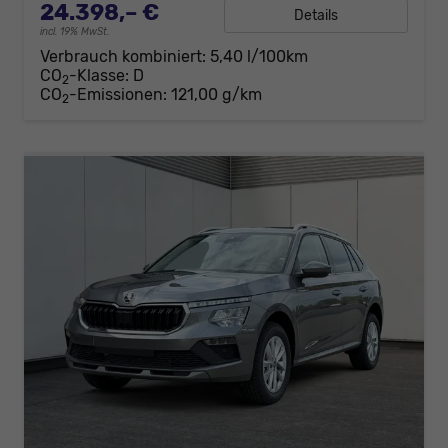
24.398,– €
Details
incl. 19% MwSt.
Verbrauch kombiniert:
5,40 l/100km
CO
-Klasse:
D
2
CO
-Emissionen:
121,00 g/km
2