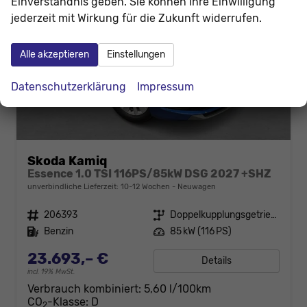
Einverständnis geben. Sie können Ihre Einwilligung
jederzeit mit Wirkung für die Zukunft widerrufen.
Alle akzeptieren
Einstellungen
Datenschutzerklärung
Impressum
Skoda Kamiq
Essence 1.0 TSI 116PS/85kW DSG 2027 +SHZ
unverbindliche Lieferzeit: 10-12 Wochen
Neuwagen
Fahrzeugnr.
206393
Getriebe
Doppelkupplungsgetriebe (DSG)
Kraftstoff
Benzin
Leistung
85 kW (116 PS)
23.693,– €
Details
incl. 19% MwSt.
Verbrauch kombiniert:
5,60 l/100km
CO
-Klasse:
D
2