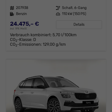
Fahrzeugnr.
207938
Getriebe
Schalt. 6-Gang
Kraftstoff
Benzin
Leistung
110 kW (150 PS)
24.475,– €
Details
incl. 19% MwSt.
Verbrauch kombiniert:
5,70 l/100km
CO
-Klasse:
D
2
CO
-Emissionen:
129,00 g/km
2