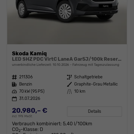
Skoda Kamiq
LED SHZ PDC VirtC LaneA Gar5J/100k Reserve
unverbindliche Lieferzeit:
10.10.2026
Fahrzeug mit Tageszulassung
Fahrzeugnr.
211306
Getriebe
Schaltgetriebe
Kraftstoff
Benzin
Außenfarbe
Graphite-Grau Metallic
Leistung
70 kW (95 PS)
Kilometerstand
10 km
31.07.2026
20.980,– €
Details
incl. 19% MwSt.
Verbrauch kombiniert:
5,40 l/100km
CO
-Klasse:
D
2