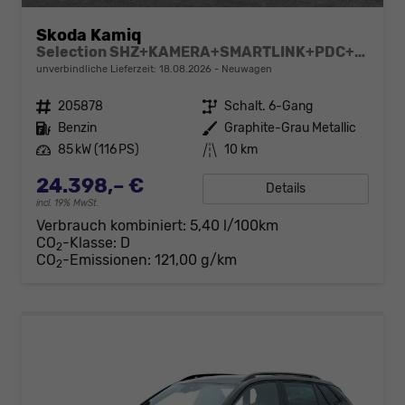
Skoda Kamiq
Selection SHZ+KAMERA+SMARTLINK+PDC+LED+16" ALU
unverbindliche Lieferzeit:
18.08.2026
Neuwagen
Fahrzeugnr.
205878
Getriebe
Schalt. 6-Gang
Kraftstoff
Benzin
Außenfarbe
Graphite-Grau Metallic
Leistung
85 kW (116 PS)
Kilometerstand
10 km
24.398,– €
Details
incl. 19% MwSt.
Verbrauch kombiniert:
5,40 l/100km
CO
-Klasse:
D
2
CO
-Emissionen:
121,00 g/km
2