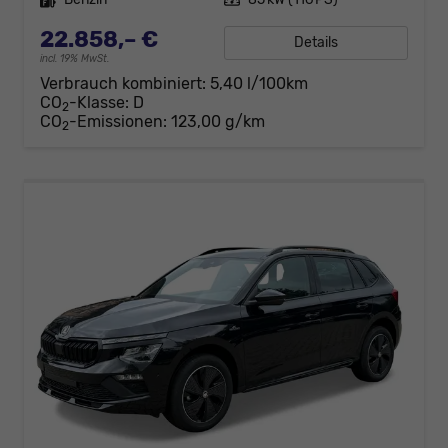
22.858,– €
Details
incl. 19% MwSt.
Verbrauch kombiniert:
5,40 l/100km
CO
-Klasse:
D
2
CO
-Emissionen:
123,00 g/km
2