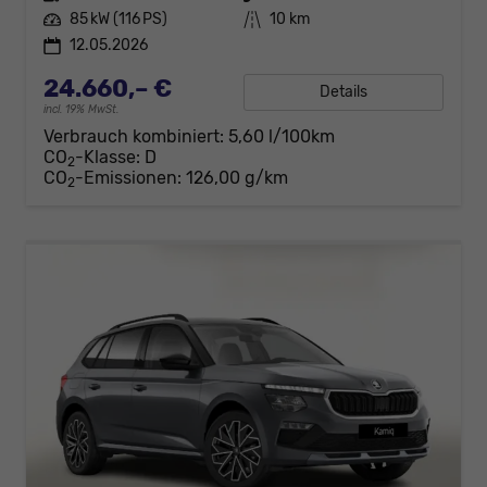
Leistung
85 kW (116 PS)
Kilometerstand
10 km
12.05.2026
24.660,– €
Details
incl. 19% MwSt.
Verbrauch kombiniert:
5,60 l/100km
CO
-Klasse:
D
2
CO
-Emissionen:
126,00 g/km
2