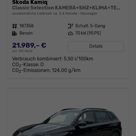
Skoda Kamiq
Classic Selection KAMERA+SHZ+KLIMA+TEMPOMAT+LED+16" LM
unverbindliche Lieferzeit: ca. 3-6 Monate
Neuwagen
Fahrzeugnr.
187358
Getriebe
Schalt. 5-Gang
Kraftstoff
Benzin
Leistung
70 kW (95 PS)
21.989,– €
Details
incl. 19% MwSt.
Verbrauch kombiniert:
5,50 l/100km
CO
-Klasse:
D
2
CO
-Emissionen:
124,00 g/km
2