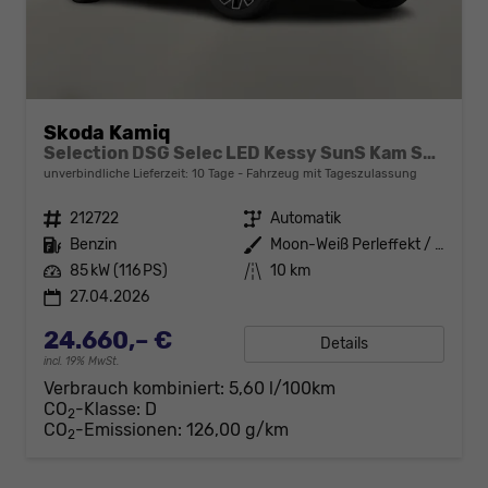
Skoda Kamiq
Selection DSG Selec LED Kessy SunS Kam SHZ Temp PDC
unverbindliche Lieferzeit:
10 Tage
Fahrzeug mit Tageszulassung
Fahrzeugnr.
212722
Getriebe
Automatik
Kraftstoff
Benzin
Außenfarbe
Moon-Weiß Perleffekt / Dach in B
Leistung
85 kW (116 PS)
Kilometerstand
10 km
27.04.2026
24.660,– €
Details
incl. 19% MwSt.
Verbrauch kombiniert:
5,60 l/100km
CO
-Klasse:
D
2
CO
-Emissionen:
126,00 g/km
2