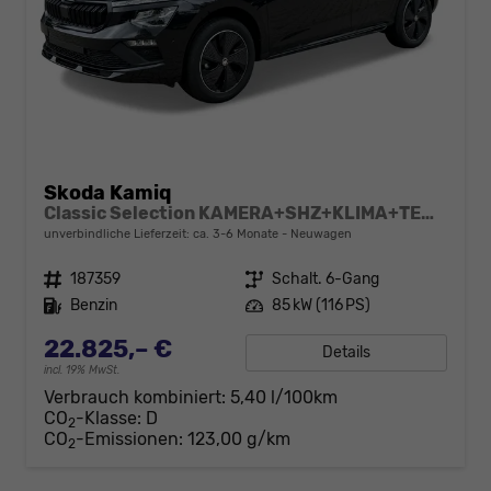
Skoda Kamiq
Classic Selection KAMERA+SHZ+KLIMA+TEMPOMAT+LED+16" LM
unverbindliche Lieferzeit: ca. 3-6 Monate
Neuwagen
Fahrzeugnr.
187359
Getriebe
Schalt. 6-Gang
Kraftstoff
Benzin
Leistung
85 kW (116 PS)
22.825,– €
Details
incl. 19% MwSt.
Verbrauch kombiniert:
5,40 l/100km
CO
-Klasse:
D
2
CO
-Emissionen:
123,00 g/km
2