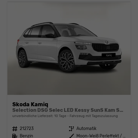
Skoda Kamiq
Selection DSG Selec LED Kessy SunS Kam SHZ Temp PDC
unverbindliche Lieferzeit:
10 Tage
Fahrzeug mit Tageszulassung
Fahrzeugnr.
212723
Getriebe
Automatik
Kraftstoff
Benzin
Außenfarbe
Moon-Weiß Perleffekt / Dach in B