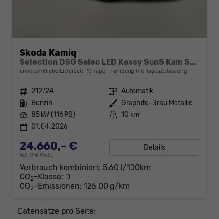
Skoda Kamiq
Selection DSG Selec LED Kessy SunS Kam SHZ Temp PDC
unverbindliche Lieferzeit:
10 Tage
Fahrzeug mit Tageszulassung
Fahrzeugnr.
212724
Getriebe
Automatik
Kraftstoff
Benzin
Außenfarbe
Graphite-Grau Metallic / Dach in
Leistung
85 kW (116 PS)
Kilometerstand
10 km
01.04.2026
24.660,– €
Details
incl. 19% MwSt.
Verbrauch kombiniert:
5,60 l/100km
CO
-Klasse:
D
2
CO
-Emissionen:
126,00 g/km
2
Datensätze pro Seite: