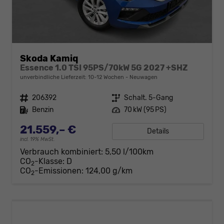
Skoda Kamiq
Essence 1.0 TSI 95PS/70kW 5G 2027 +SHZ
unverbindliche Lieferzeit: 10-12 Wochen
Neuwagen
Fahrzeugnr.
206392
Getriebe
Schalt. 5-Gang
Kraftstoff
Benzin
Leistung
70 kW (95 PS)
21.559,– €
Details
incl. 19% MwSt.
Verbrauch kombiniert:
5,50 l/100km
CO
-Klasse:
D
2
CO
-Emissionen:
124,00 g/km
2