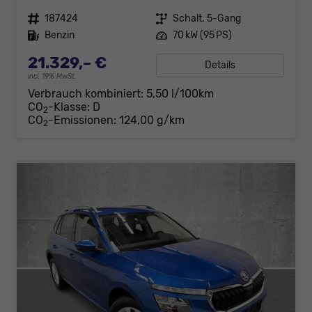
Fahrzeugnr.
187424
Getriebe
Schalt. 5-Gang
Kraftstoff
Benzin
Leistung
70 kW (95 PS)
21.329,– €
Details
incl. 19% MwSt.
Verbrauch kombiniert:
5,50 l/100km
CO
-Klasse:
D
2
CO
-Emissionen:
124,00 g/km
2