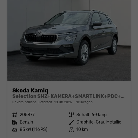
Skoda Kamiq
Selection SHZ+KAMERA+SMARTLINK+PDC+LED+16" ALU
unverbindliche Lieferzeit:
18.08.2026
Neuwagen
Fahrzeugnr.
205877
Getriebe
Schalt. 6-Gang
Kraftstoff
Benzin
Außenfarbe
Graphite-Grau Metallic
Leistung
85 kW (116 PS)
Kilometerstand
10 km