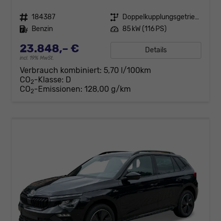
Fahrzeugnr.
184387
Getriebe
Doppelkupplungsgetriebe (DSG)
Kraftstoff
Benzin
Leistung
85 kW (116 PS)
23.848,– €
Details
incl. 19% MwSt.
Verbrauch kombiniert:
5,70 l/100km
CO
-Klasse:
D
2
CO
-Emissionen:
128,00 g/km
2