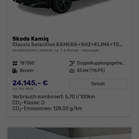
Skoda Kamiq
Classic Selection KAMERA+SHZ+KLIMA+TEMPOMAT+LED+16" LM
unverbindliche Lieferzeit: ca. 3-6 Monate
Neuwagen
Fahrzeugnr.
187360
Getriebe
Doppelkupplungsgetriebe (DSG)
Kraftstoff
Benzin
Leistung
85 kW (116 PS)
24.145,– €
Details
incl. 19% MwSt.
Verbrauch kombiniert:
5,70 l/100km
CO
-Klasse:
D
2
CO
-Emissionen:
128,00 g/km
2