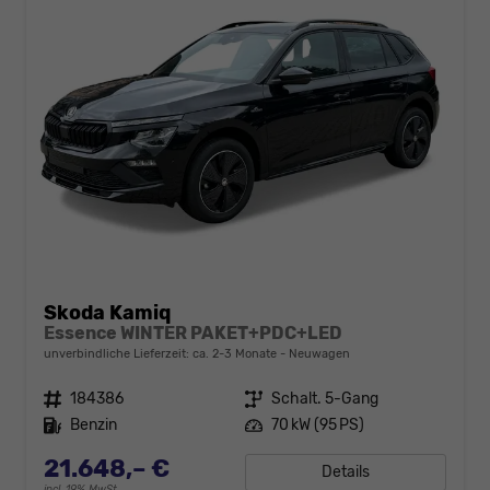
Skoda Kamiq
Essence WINTER PAKET+PDC+LED
unverbindliche Lieferzeit: ca. 2-3 Monate
Neuwagen
Fahrzeugnr.
184386
Getriebe
Schalt. 5-Gang
Kraftstoff
Benzin
Leistung
70 kW (95 PS)
21.648,– €
Details
incl. 19% MwSt.