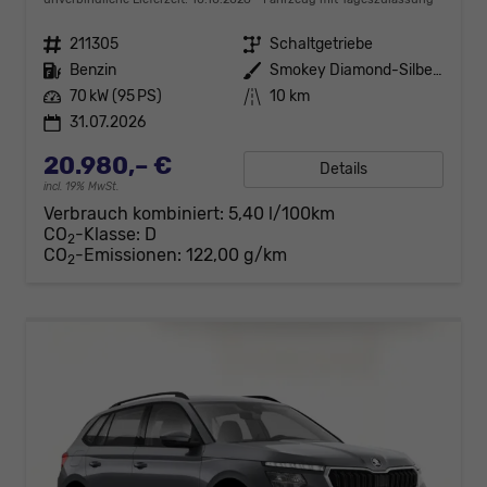
Fahrzeugnr.
211305
Getriebe
Schaltgetriebe
Kraftstoff
Benzin
Außenfarbe
Smokey Diamond-Silber Metallic
Leistung
70 kW (95 PS)
Kilometerstand
10 km
31.07.2026
20.980,– €
Details
incl. 19% MwSt.
Verbrauch kombiniert:
5,40 l/100km
CO
-Klasse:
D
2
CO
-Emissionen:
122,00 g/km
2