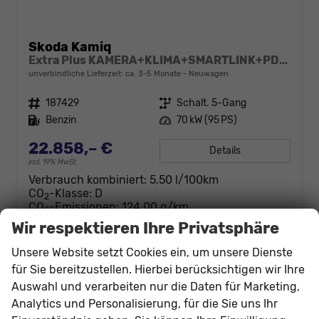
Skoda Kamiq
Extra Plus KAMERA+KLIMA+SMARTLINK+PDC+LED+TEMPOMAT
unverbindliche Lieferzeit: ca. 3-5 Monate
Neuwagen
Fahrzeugnr.
187429
Getriebe
Schalt. 5-Gang
Kraftstoff
Benzin
Leistung
70 kW (95 PS)
22.858,– €
Details
incl. 19% MwSt.
Verbrauch kombiniert:
5,50 l/100km
CO
-Klasse:
D
2
CO
-Emissionen:
124,00 g/km
2
Wir respektieren Ihre Privatsphäre
Unsere Website setzt Cookies ein, um unsere Dienste
für Sie bereitzustellen. Hierbei berücksichtigen wir Ihre
Auswahl und verarbeiten nur die Daten für Marketing,
Analytics und Personalisierung, für die Sie uns Ihr