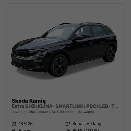
Skoda Kamiq
Extra SHZ+KLIMA+SMARTLINK+PDC+LED+TEMPOMAT
unverbindliche Lieferzeit: ca. 3-5 Monate
Neuwagen
Fahrzeugnr.
187425
Getriebe
Schalt. 6-Gang
Kraftstoff
Benzin
Leistung
85 kW (116 PS)