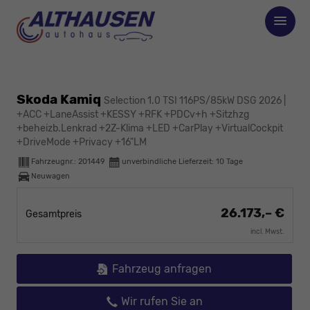
Skoda Kamiq
Selection 1.0 TSI 116PS/85kW DSG 2026 |
+ACC +LaneAssist +KESSY +RFK +PDCv+h +Sitzhzg
+beheizb.Lenkrad +2Z-Klima +LED +CarPlay +VirtualCockpit
+DriveMode +Privacy +16"LM
Fahrzeugnr.:
201449
unverbindliche Lieferzeit:
10 Tage
Neuwagen
26.173,– €
Gesamtpreis
incl. Mwst.
Fahrzeug anfragen
Wir rufen Sie an