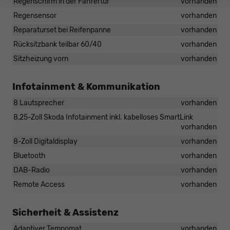
Regenschirm in der Fahrertür
vorhanden
Regensensor
vorhanden
Reparaturset bei Reifenpanne
vorhanden
Rücksitzbank teilbar 60/40
vorhanden
Sitzheizung vorn
vorhanden
Infotainment & Kommunikation
8 Lautsprecher
vorhanden
8,25-Zoll Skoda Infotainment inkl. kabelloses SmartLink
vorhanden
8-Zoll Digitaldisplay
vorhanden
Bluetooth
vorhanden
DAB-Radio
vorhanden
Remote Access
vorhanden
Sicherheit & Assistenz
Adaptiver Tempomat
vorhanden