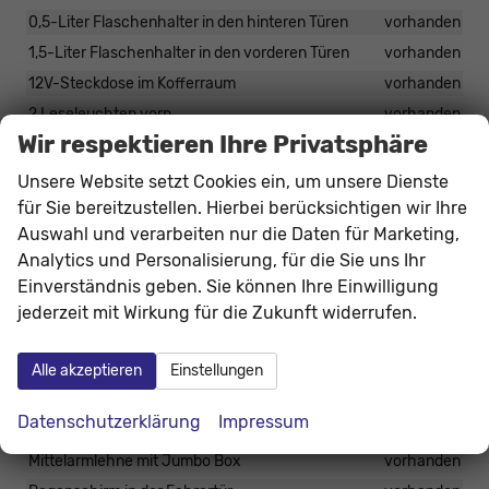
0,5-Liter Flaschenhalter in den hinteren Türen
vorhanden
1,5-Liter Flaschenhalter in den vorderen Türen
vorhanden
12V-Steckdose im Kofferraum
vorhanden
2 Leseleuchten vorn
vorhanden
Wir respektieren Ihre Privatsphäre
2 USB-C Anschlüsse hinten
vorhanden
2 USB-C Anschlüsse in der Mittelkonsole
vorhanden
Unsere Website setzt Cookies ein, um unsere Dienste
2-Speichen-Multifunktionslederlenkrad, beheizbar
für Sie bereitzustellen. Hierbei berücksichtigen wir Ihre
vorhanden
Auswahl und verarbeiten nur die Daten für Marketing,
Automatisch abblendbarer Innenspiegel
vorhanden
Analytics und Personalisierung, für die Sie uns Ihr
Einverständnis geben. Sie können Ihre Einwilligung
Brillenhalter in der Dachkonsole (entfällt bei Kauf des
Panoramaglasdachs)
vorhanden
jederzeit mit Wirkung für die Zukunft widerrufen.
Climatronic 2-Zonen-Klimaautomatik
vorhanden
Drive Mode Select
vorhanden
Alle akzeptieren
Einstellungen
Elektrische Fensterheber vorne und hinten
vorhanden
Datenschutzerklärung
Impressum
Höhenverstellbare Vordersitze
vorhanden
Mittelarmlehne mit Jumbo Box
vorhanden