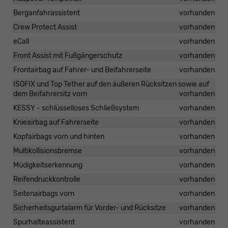
Berganfahrassistent
vorhanden
Crew Protect Assist
vorhanden
eCall
vorhanden
Front Assist mit Fußgängerschutz
vorhanden
Frontairbag auf Fahrer- und Beifahrerseite
vorhanden
ISOFIX und Top Tether auf den äußeren Rücksitzen sowie auf
dem Beifahrersitz vorn
vorhanden
KESSY - schlüsselloses Schließsystem
vorhanden
Knieairbag auf Fahrerseite
vorhanden
Kopfairbags vorn und hinten
vorhanden
Multikollisionsbremse
vorhanden
Müdigkeitserkennung
vorhanden
Reifendruckkontrolle
vorhanden
Seitenairbags vorn
vorhanden
Sicherheitsgurtalarm für Vorder- und Rücksitze
vorhanden
Spurhalteassistent
vorhanden