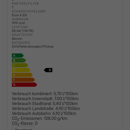
PARTIKELFILTER
1
SCHADSTOFFKLASSE
Euro 6 EB
HUBRAUM
999 ccm
LEISTUNG
85 kW (116 PS)
KRAFTSTOFF
Benzin
KATEGORIE
SUV/Geländewagen/Pickup
Verbrauch kombiniert:
5,70 l/100km
Verbrauch Innenstadt:
7,00 l/100km
Verbrauch Stadtrand:
5,40 l/100km
Verbrauch Landstraße:
4,90 l/100km
Verbrauch Autobahn:
6,10 l/100km
CO
-Emissionen:
128,00 g/km
2
CO
-Klasse:
D
2