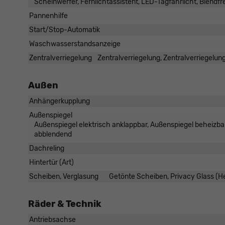
Scheinwerfer, Fernlichtassistent, LED-Tagfahrlicht, Blendfr
Pannenhilfe
Start/Stop-Automatik
Waschwasserstandsanzeige
Zentralverriegelung
Zentralverriegelung, Zentralverriegelun
Außen
Anhängerkupplung
Außenspiegel
Außenspiegel elektrisch anklappbar, Außenspiegel beheizbar
abblendend
Dachreling
Hintertür (Art)
Scheiben, Verglasung
Getönte Scheiben, Privacy Glass (
Räder & Technik
Antriebsachse