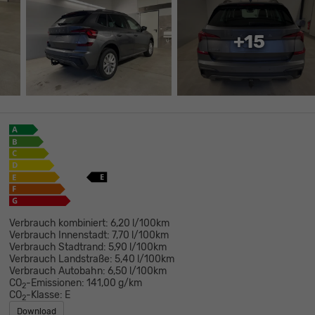
+15
Verbrauch kombiniert:
6,20 l/100km
Verbrauch Innenstadt:
7,70 l/100km
Verbrauch Stadtrand:
5,90 l/100km
Verbrauch Landstraße:
5,40 l/100km
Verbrauch Autobahn:
6,50 l/100km
CO
-Emissionen:
141,00 g/km
2
CO
-Klasse:
E
2
Download