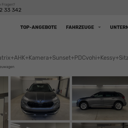
e Fragen?
2 33 342
TOP-ANGEBOTE
FAHRZEUGE
UNTER
 Matrix+AHK+Kamera+Sunset+PDCvohi+Kessy+Si
euwagen