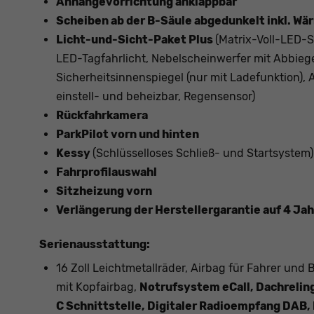
Anhängevorrichtung anklappbar
Scheiben ab der B-Säule abgedunkelt inkl. W
Licht-und-Sicht-Paket Plus
(Matrix-Voll-LED-Sc
LED-Tagfahrlicht, Nebelscheinwerfer mit Abbieg
Sicherheitsinnenspiegel (nur mit Ladefunktion), 
einstell- und beheizbar, Regensensor)
Rückfahrkamera
ParkPilot vorn und hinten
Kessy
(Schlüsselloses Schließ- und Startsystem)
Fahrprofilauswahl
Sitzheizung vorn
Verlängerung der Herstellergarantie auf 4 Ja
Serienausstattung:
16 Zoll Leichtmetallräder, Airbag für Fahrer und 
mit Kopfairbag,
Notrufsystem eCall, Dachrelin
C Schnittstelle, Digitaler Radioempfang DAB, 