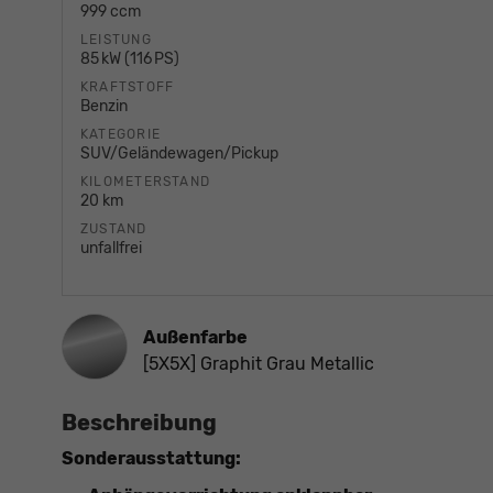
999 ccm
LEISTUNG
85 kW (116 PS)
KRAFTSTOFF
Benzin
KATEGORIE
SUV/Geländewagen/Pickup
KILOMETERSTAND
20 km
ZUSTAND
unfallfrei
Außenfarbe
[5X5X] Graphit Grau Metallic
Beschreibung
Sonderausstattung: