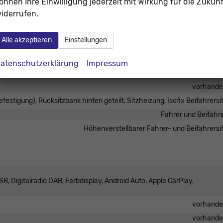
önnen Ihre Einwilligung jederzeit mit Wirkung für die Zukunf
Mittelarmlehne, Fahr
iderrufen.
elektrisch 4-fa
vorhand
Alle akzeptieren
Einstellungen
Klimaautomatik, 2-Zonen-Klimaautomat
vorhand
atenschutzerklärung
Impressum
in Leder, höhenverstellbar, mit Multifunktionen, mit Schaltwipp
vorhand
befestigung), Rücksitzbank hinten geteilt, Sitzheizung, Isofix Beifahrersi
Fahrer und Beifahr
Höhenverstellbarer Fahrer- und Beifahrersi
B, Digitalradio DAB, Farbdisplay, Android Auto, Apple CarPlay,
vorhand
vorhand