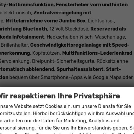
 City-Notbremsfunktion, Fensterheber vorn und hinten
e elektronisch,
Zentralverriegelung mit
ge,
Mittelarmlehne vorne Jumbo Box
, Lichtsensor,
nrichtung Bluetooth
, 12 Volt Steckdose,
Reserverad als
Skoda Infotainment
, Heckscheiben Wisch-Waschanlage,
, Brillenhalter,
Geschwindigkeitsregelanlage mit Speed-
henerkennung
, Kopfstützen,
Multifunktions-Lederlenkrad
Servolenkung, Dreipunkt-Sicherheitsgurte, Rücksitzlehne
utomatisch abblendend, Spurhalteassistent, Start-
tion
bequem über Smartphone-Apps wie Google Maps oder
Navigationssystem. Durch
Apple CarPlay / Android Auto
ist
Wir respektieren Ihre Privatsphäre
one-Apps (z.B. Google Maps oder Apple Karten) über den
nsere Website setzt Cookies ein, um unsere Dienste für Sie
ereitzustellen. Hierbei berücksichtigen wir Ihre Auswahl un
erarbeiten nur die Daten für Marketing, Analytics und
ersonalisierung, für die Sie uns Ihr Einverständnis geben. S