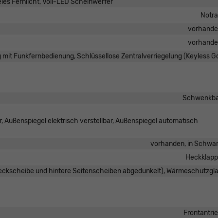
eies Fernlicht, Voll-LED Scheinwerfer
Notr
vorhand
vorhand
g mit Funkfernbedienung, Schlüssellose Zentralverriegelung (Keyless G
Schwenkba
, Außenspiegel elektrisch verstellbar, Außenspiegel automatisch
vorhanden, in Schwa
Heckklap
Heckscheibe und hintere Seitenscheiben abgedunkelt), Wärmeschutzgl
Frontantri