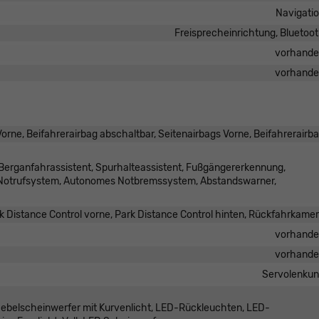
Navigati
Freisprecheinrichtung, Bluetoo
vorhand
vorhand
orne, Beifahrerairbag abschaltbar, Seitenairbags Vorne, Beifahrerairb
Berganfahrassistent, Spurhalteassistent, Fußgängererkennung,
 Notrufsystem, Autonomes Notbremssystem, Abstandswarner,
k Distance Control vorne, Park Distance Control hinten, Rückfahrkame
vorhand
vorhand
Servolenku
 Nebelscheinwerfer mit Kurvenlicht, LED-Rückleuchten, LED-