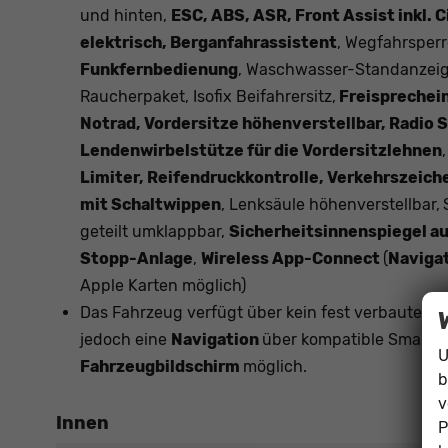
und hinten,
ESC, ABS, ASR, Front Assist inkl.
elektrisch, Berganfahrassistent
, Wegfahrsperr
Funkfernbedienung
, Waschwasser-Standanzei
Raucherpaket, Isofix Beifahrersitz,
Freisprechei
Notrad, Vordersitze höhenverstellbar, Radio 
Lendenwirbelstütze für die Vordersitzlehnen
Limiter, Reifendruckkontrolle, Verkehrszeic
mit Schaltwippen
, Lenksäule höhenverstellbar,
geteilt umklappbar,
Sicherheitsinnenspiegel a
Stopp-Anlage
,
Wireless App-Connect
(
Naviga
Apple Karten möglich)
Das Fahrzeug verfügt über kein fest verbautes 
jedoch eine
Navigation
über kompatible Smartph
U
Fahrzeugbildschirm
möglich.
b
v
Innen
P