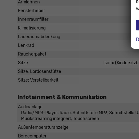
k
Armlehnen
w
Fensterheber
Innenraumfilter
Klimatisierung
Laderaumabdeckung
D
Lenkrad
Raucherpaket
Sitze
Isofix (Kindersitz
Sitze: Lordosenstütze
Sitze: Verstellbarkeit
Infotainment & Kommunikation
Audioanlage
Radio/MP3-Player, Radio, Schnittstelle MP3, Schnittstelle US
Musikstreaming integriert, Touchscreen
Außentemperaturanzeige
Bordcomputer