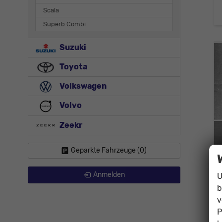
Scala
Superb Combi
Suzuki
Toyota
Volkswagen
Volvo
Zeekr
Geparkte Fahrzeuge (
0
)
Anmelden
U
b
v
P