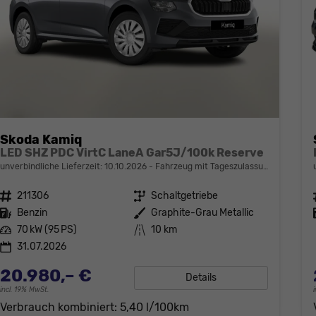
Skoda Kamiq
LED SHZ PDC VirtC LaneA Gar5J/100k Reserve
unverbindliche Lieferzeit:
10.10.2026
Fahrzeug mit Tageszulassung
Fahrzeugnr.
211306
Getriebe
Schaltgetriebe
Kraftstoff
Benzin
Außenfarbe
Graphite-Grau Metallic
Leistung
70 kW (95 PS)
Kilometerstand
10 km
31.07.2026
20.980,– €
Details
incl. 19% MwSt.
Verbrauch kombiniert:
5,40 l/100km