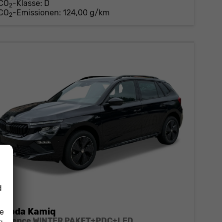
CO
-Klasse:
D
2
CO
-Emissionen:
124,00 g/km
2
d
Skoda Kamiq
ie
Essence WINTER PAKET+PDC+LED