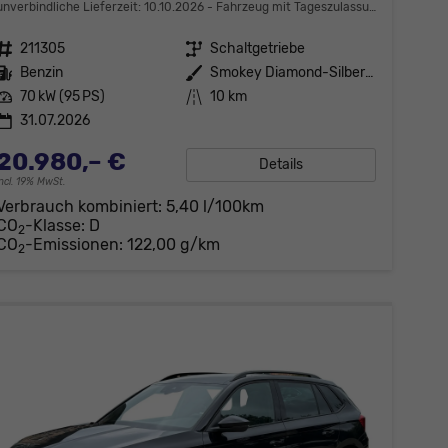
unverbindliche Lieferzeit:
10.10.2026
Fahrzeug mit Tageszulassung
Fahrzeugnr.
211305
Getriebe
Schaltgetriebe
Kraftstoff
Benzin
Außenfarbe
Smokey Diamond-Silber Metallic
Leistung
70 kW (95 PS)
Kilometerstand
10 km
31.07.2026
20.980,– €
Details
incl. 19% MwSt.
Verbrauch kombiniert:
5,40 l/100km
CO
-Klasse:
D
2
CO
-Emissionen:
122,00 g/km
2