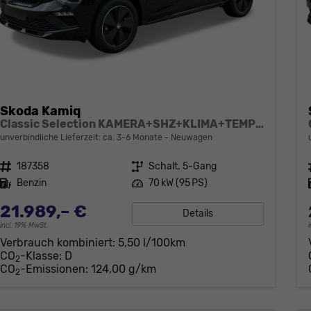
Skoda Kamiq
Classic Selection KAMERA+SHZ+KLIMA+TEMPOMAT+LED+16" LM
unverbindliche Lieferzeit: ca. 3-6 Monate
Neuwagen
Fahrzeugnr.
187358
Getriebe
Schalt. 5-Gang
Kraftstoff
Benzin
Leistung
70 kW (95 PS)
21.989,– €
Details
incl. 19% MwSt.
Verbrauch kombiniert:
5,50 l/100km
CO
-Klasse:
D
2
CO
-Emissionen:
124,00 g/km
2