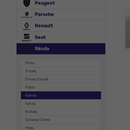
Peugeot
Porsche
Renault
Seat
Skoda
Elroq
Enyaq
Enyaq Coupé
Fabia
Kamiq
Karoq
Kodiaq
Octavia Combi
Peaq