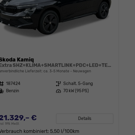
Skoda Kamiq
Extra SHZ+KLIMA+SMARTLINK+PDC+LED+TEMPOMAT
unverbindliche Lieferzeit: ca. 3-5 Monate
Neuwagen
Fahrzeugnr.
187424
Getriebe
Schalt. 5-Gang
Kraftstoff
Benzin
Leistung
70 kW (95 PS)
21.329,– €
Details
incl. 19% MwSt.
Verbrauch kombiniert:
5,50 l/100km