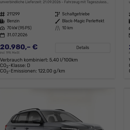
unverbindliche Lieferzeit:
21.09.2026
Fahrzeug mit Tageszulassung
Fahrzeugnr.
211299
Getriebe
Schaltgetriebe
Kraftstoff
Benzin
Außenfarbe
Black-Magic Perleffekt
Leistung
70 kW (95 PS)
Kilometerstand
10 km
31.07.2026
20.980,– €
Details
incl. 19% MwSt.
Verbrauch kombiniert:
5,40 l/100km
CO
-Klasse:
D
2
CO
-Emissionen:
122,00 g/km
2