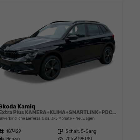
Skoda Kamiq
Extra Plus KAMERA+KLIMA+SMARTLINK+PDC+LED+TEMPOMAT
unverbindliche Lieferzeit: ca. 3-5 Monate
Neuwagen
Fahrzeugnr.
187429
Getriebe
Schalt. 5-Gang
Kraftstoff
Benzin
Leistung
70 kW (95 PS)