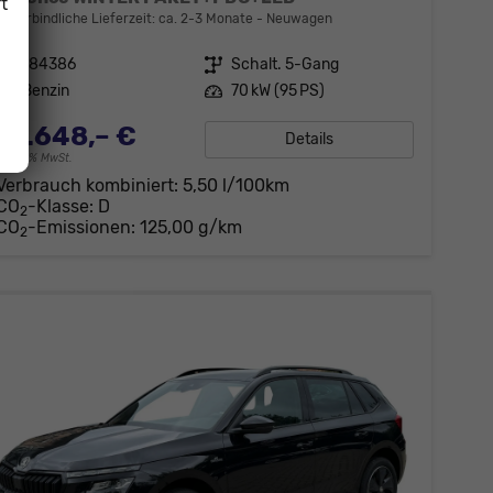
t
unverbindliche Lieferzeit: ca. 2-3 Monate
Neuwagen
Fahrzeugnr.
184386
Getriebe
Schalt. 5-Gang
Kraftstoff
Benzin
Leistung
70 kW (95 PS)
21.648,– €
Details
incl. 19% MwSt.
Verbrauch kombiniert:
5,50 l/100km
CO
-Klasse:
D
2
CO
-Emissionen:
125,00 g/km
2