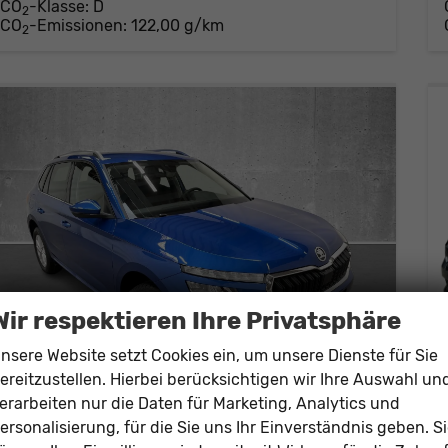
CO
-Klasse:
D
2
CO
-Emissionen:
122,00 g/km
2
Wir respektieren Ihre Privatsphäre
nsere Website setzt Cookies ein, um unsere Dienste für Sie
ereitzustellen. Hierbei berücksichtigen wir Ihre Auswahl un
erarbeiten nur die Daten für Marketing, Analytics und
Skoda Kamiq
ersonalisierung, für die Sie uns Ihr Einverständnis geben. S
Essence 1.0 TSI 95PS/70kW 5G 2027 +SHZ