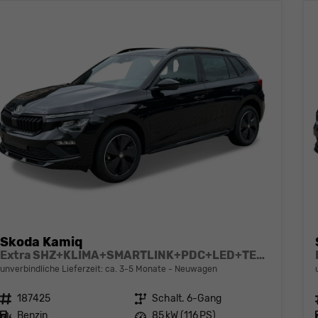
Skoda Kamiq
Extra SHZ+KLIMA+SMARTLINK+PDC+LED+TEMPOMAT
unverbindliche Lieferzeit: ca. 3-5 Monate
Neuwagen
Fahrzeugnr.
187425
Getriebe
Schalt. 6-Gang
Kraftstoff
Benzin
Leistung
85 kW (116 PS)