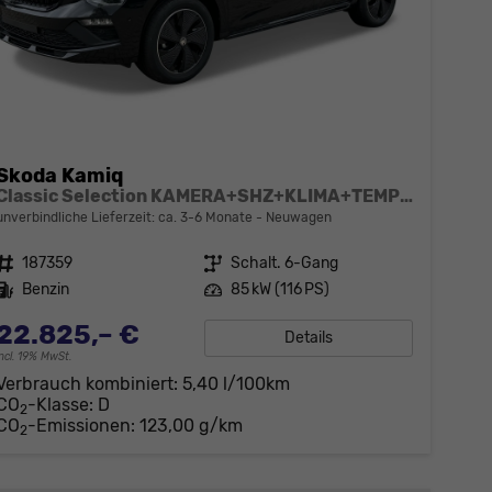
Skoda Kamiq
Classic Selection KAMERA+SHZ+KLIMA+TEMPOMAT+LED+16" LM
unverbindliche Lieferzeit: ca. 3-6 Monate
Neuwagen
Fahrzeugnr.
187359
Getriebe
Schalt. 6-Gang
Kraftstoff
Benzin
Leistung
85 kW (116 PS)
22.825,– €
Details
incl. 19% MwSt.
Verbrauch kombiniert:
5,40 l/100km
CO
-Klasse:
D
2
CO
-Emissionen:
123,00 g/km
2