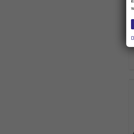
k
w
D