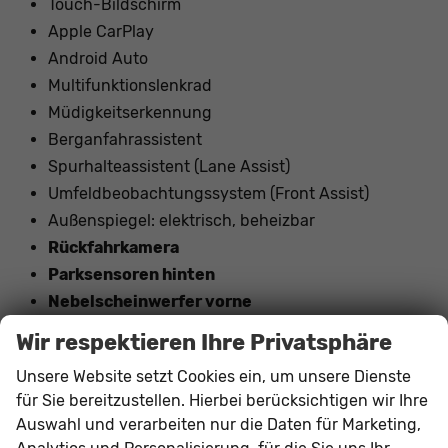
Touch-Bildschirm
Apple CarPlay
Android Auto
Multifunktionslenkrad
Müdigkeitserkennung
Berganfahrassistent
Spurhalteassistent (Lane Assist)
Umfeldbeobachtungssystem (Front Assist)
Außenspiegel: elektrisch, beheizbar
Rückfahrkamera
Parksensoren hinten
Nebelscheinwerfer vorne
Tagfahrlicht mit LED
Wir respektieren Ihre Privatsphäre
LED-Scheinwerfer
Unsere Website setzt Cookies ein, um unsere Dienste
USB-C Anschluss
für Sie bereitzustellen. Hierbei berücksichtigen wir Ihre
Geschwindigkeitserkennung
Auswahl und verarbeiten nur die Daten für Marketing,
Digital Cockpit