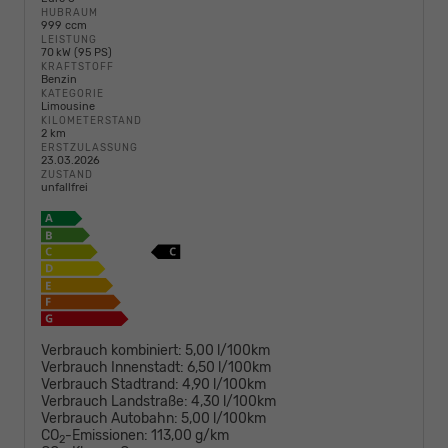
HUBRAUM
999 ccm
LEISTUNG
70 kW (95 PS)
KRAFTSTOFF
Benzin
KATEGORIE
Limousine
KILOMETERSTAND
2 km
ERSTZULASSUNG
23.03.2026
ZUSTAND
unfallfrei
Verbrauch kombiniert:
5,00 l/100km
Verbrauch Innenstadt:
6,50 l/100km
Verbrauch Stadtrand:
4,90 l/100km
Verbrauch Landstraße:
4,30 l/100km
Verbrauch Autobahn:
5,00 l/100km
CO
-Emissionen:
113,00 g/km
2