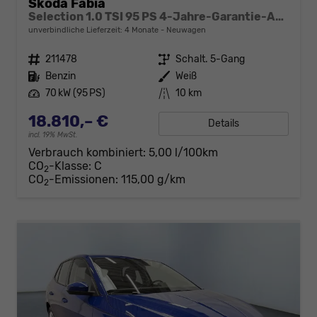
Skoda Fabia
Selection 1.0 TSI 95 PS 4-Jahre-Garantie-AppleCarPlay-AndroidAuto-LED-PDC-Sitzheizung-DAB-Klima
unverbindliche Lieferzeit:
4 Monate
Neuwagen
Fahrzeugnr.
211478
Getriebe
Schalt. 5-Gang
Kraftstoff
Benzin
Außenfarbe
Weiß
Leistung
70 kW (95 PS)
Kilometerstand
10 km
18.810,– €
Details
incl. 19% MwSt.
Verbrauch kombiniert:
5,00 l/100km
CO
-Klasse:
C
2
CO
-Emissionen:
115,00 g/km
2