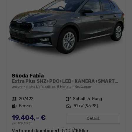
Skoda Fabia
Extra Plus SHZ+PDC+LED+KAMERA+SMARTLINK+LM
unverbindliche Lieferzeit: ca. 5 Monate
Neuwagen
Fahrzeugnr.
207422
Getriebe
Schalt. 5-Gang
Kraftstoff
Benzin
Leistung
70 kW (95 PS)
19.404,– €
Details
incl. 19% MwSt.
Verbrauch kombiniert:
5,10 l/100km