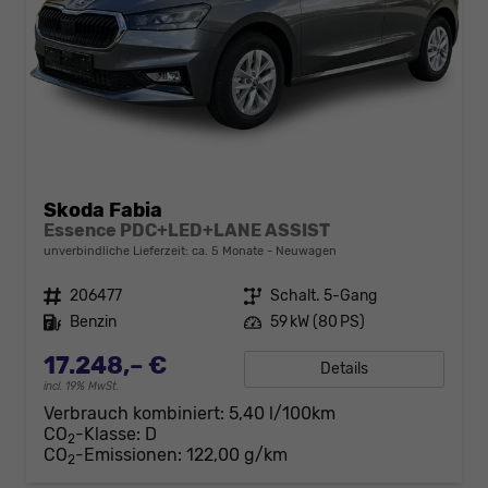
Skoda Fabia
Essence PDC+LED+LANE ASSIST
unverbindliche Lieferzeit: ca. 5 Monate
Neuwagen
Fahrzeugnr.
206477
Getriebe
Schalt. 5-Gang
Kraftstoff
Benzin
Leistung
59 kW (80 PS)
17.248,– €
Details
incl. 19% MwSt.
Verbrauch kombiniert:
5,40 l/100km
CO
-Klasse:
D
2
CO
-Emissionen:
122,00 g/km
2