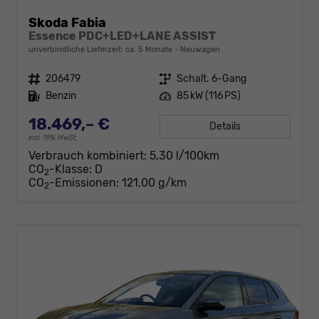
Skoda Fabia
Essence PDC+LED+LANE ASSIST
unverbindliche Lieferzeit: ca. 5 Monate
Neuwagen
Fahrzeugnr.
206479
Getriebe
Schalt. 6-Gang
Kraftstoff
Benzin
Leistung
85 kW (116 PS)
18.469,– €
Details
incl. 19% MwSt.
Verbrauch kombiniert:
5,30 l/100km
CO
-Klasse:
D
2
CO
-Emissionen:
121,00 g/km
2