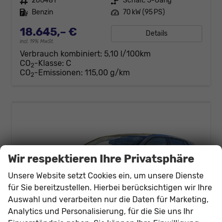
Fahrzeugnr.
206481
Getriebe
Schalt. 5-Gang
Kraftstoff
Benzin
Leistung
70 kW (95 PS)
18.645,– €
Details
incl. 19% MwSt.
Verbrauch kombiniert:
5,10 l/100km
CO
-Klasse:
C
2
CO
-Emissionen:
115,00 g/km
2
Wir respektieren Ihre Privatsphäre
Unsere Website setzt Cookies ein, um unsere Dienste
für Sie bereitzustellen. Hierbei berücksichtigen wir Ihre
Auswahl und verarbeiten nur die Daten für Marketing,
Analytics und Personalisierung, für die Sie uns Ihr