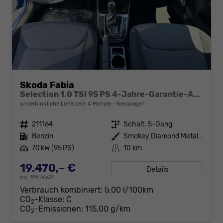
Skoda Fabia
Selection 1.0 TSI 95 PS 4-Jahre-Garantie-AppleCarPlay-AndroidAuto-LED-PDC-Sitzheizung-DAB-Klima
unverbindliche Lieferzeit:
4 Monate
Neuwagen
Fahrzeugnr.
211164
Getriebe
Schalt. 5-Gang
Kraftstoff
Benzin
Außenfarbe
Smokey Diamond Metallic
Leistung
70 kW (95 PS)
Kilometerstand
10 km
19.470,– €
Details
incl. 19% MwSt.
Verbrauch kombiniert:
5,00 l/100km
CO
-Klasse:
C
2
CO
-Emissionen:
115,00 g/km
2