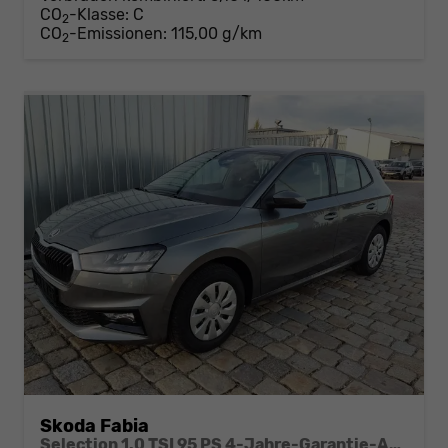
CO
-Klasse:
C
2
CO
-Emissionen:
115,00 g/km
2
Skoda Fabia
Selection 1.0 TSI 95 PS 4-Jahre-Garantie-AppleCarPlay-AndroidAuto-LED-PDC-Sitzheizung-DAB-Klima