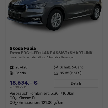
Skoda Fabia
Extra PDC+LED+LANE ASSIST+SMARTLINK
unverbindliche Lieferzeit: ca. 5 Monate
Neuwagen
Fahrzeugnr.
207420
Getriebe
Schalt. 6-Gang
Kraftstoff
Benzin
Leistung
85 kW (116 PS)
18.634,– €
Details
incl. 19% MwSt.
Verbrauch kombiniert:
5,30 l/100km
CO
-Klasse:
D
2
CO
-Emissionen:
121,00 g/km
2