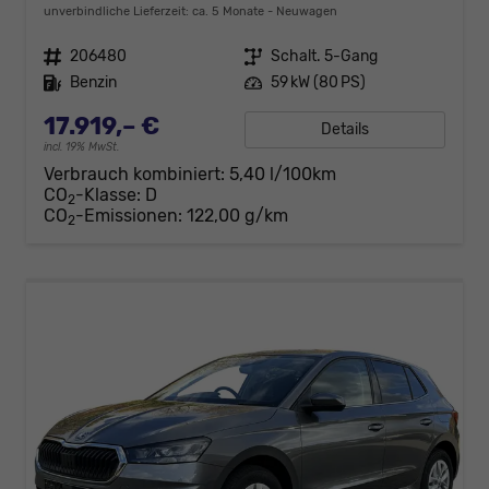
unverbindliche Lieferzeit: ca. 5 Monate
Neuwagen
Fahrzeugnr.
206480
Getriebe
Schalt. 5-Gang
Kraftstoff
Benzin
Leistung
59 kW (80 PS)
17.919,– €
Details
incl. 19% MwSt.
Verbrauch kombiniert:
5,40 l/100km
CO
-Klasse:
D
2
CO
-Emissionen:
122,00 g/km
2