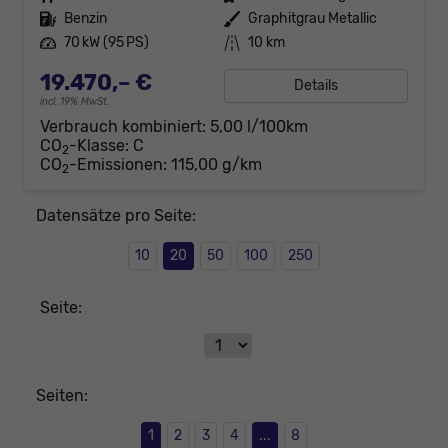
Kraftstoff
Benzin
Außenfarbe
Graphitgrau Metallic
Leistung
70 kW (95 PS)
Kilometerstand
10 km
19.470,– €
Details
incl. 19% MwSt.
Verbrauch kombiniert:
5,00 l/100km
CO
-Klasse:
C
2
CO
-Emissionen:
115,00 g/km
2
Datensätze pro Seite:
10
20
50
100
250
Seite:
Seiten:
1
2
3
4
...
8