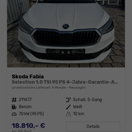
Skoda Fabia
Selection 1.0 TSI 95 PS 4-Jahre-Garantie-AppleCarPlay-AndroidAuto-LED-PDC-Sitzheizung-DAB-Klima
unverbindliche Lieferzeit:
4 Monate
Neuwagen
Fahrzeugnr.
211477
Getriebe
Schalt. 5-Gang
Kraftstoff
Benzin
Außenfarbe
Weiß
Leistung
70 kW (95 PS)
Kilometerstand
10 km
18.810,– €
Details
incl. 19% MwSt.