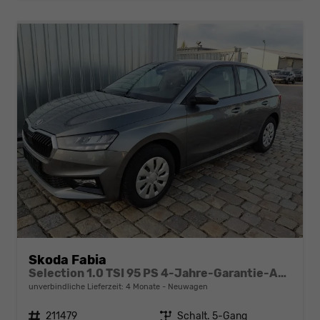
Skoda Fabia
Selection 1.0 TSI 95 PS 4-Jahre-Garantie-AppleCarPlay-AndroidAuto-LED-PDC-Sitzheizung-DAB-Klima
unverbindliche Lieferzeit:
4 Monate
Neuwagen
Fahrzeugnr.
211479
Getriebe
Schalt. 5-Gang