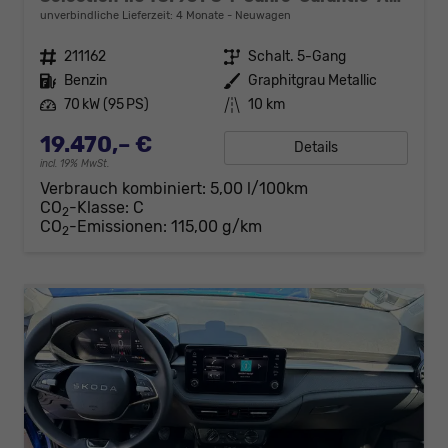
unverbindliche Lieferzeit:
4 Monate
Neuwagen
Fahrzeugnr.
211162
Getriebe
Schalt. 5-Gang
Kraftstoff
Benzin
Außenfarbe
Graphitgrau Metallic
Leistung
70 kW (95 PS)
Kilometerstand
10 km
19.470,– €
Details
incl. 19% MwSt.
Verbrauch kombiniert:
5,00 l/100km
CO
-Klasse:
C
2
CO
-Emissionen:
115,00 g/km
2