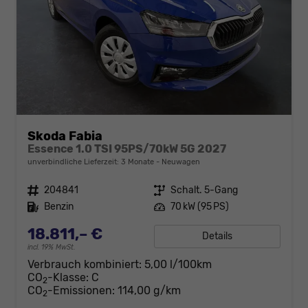
Skoda Fabia
Essence 1.0 TSI 95PS/70kW 5G 2027
unverbindliche Lieferzeit:
3 Monate
Neuwagen
Fahrzeugnr.
204841
Getriebe
Schalt. 5-Gang
Kraftstoff
Benzin
Leistung
70 kW (95 PS)
18.811,– €
Details
incl. 19% MwSt.
Verbrauch kombiniert:
5,00 l/100km
CO
-Klasse:
C
2
CO
-Emissionen:
114,00 g/km
2