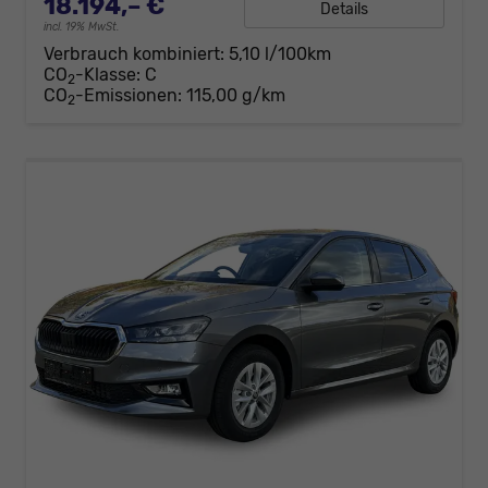
18.194,– €
Details
incl. 19% MwSt.
Verbrauch kombiniert:
5,10 l/100km
CO
-Klasse:
C
2
CO
-Emissionen:
115,00 g/km
2