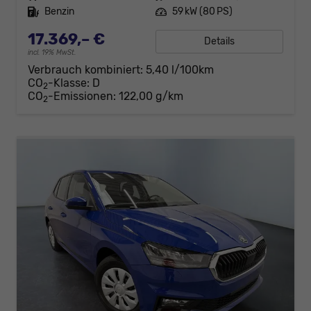
Kraftstoff
Benzin
Leistung
59 kW (80 PS)
17.369,– €
Details
incl. 19% MwSt.
Verbrauch kombiniert:
5,40 l/100km
CO
-Klasse:
D
2
CO
-Emissionen:
122,00 g/km
2