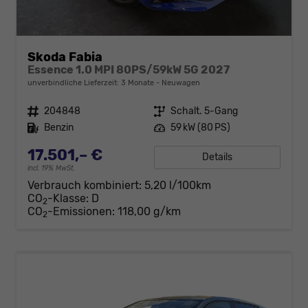
Skoda Fabia
Essence 1.0 MPI 80PS/59kW 5G 2027
unverbindliche Lieferzeit:
3 Monate
Neuwagen
Fahrzeugnr.
204848
Getriebe
Schalt. 5-Gang
Kraftstoff
Benzin
Leistung
59 kW (80 PS)
17.501,– €
Details
incl. 19% MwSt.
Verbrauch kombiniert:
5,20 l/100km
CO
-Klasse:
D
2
CO
-Emissionen:
118,00 g/km
2