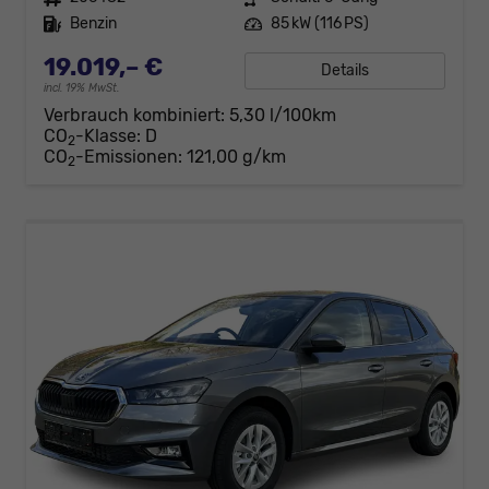
Kraftstoff
Benzin
Leistung
85 kW (116 PS)
19.019,– €
Details
incl. 19% MwSt.
Verbrauch kombiniert:
5,30 l/100km
CO
-Klasse:
D
2
CO
-Emissionen:
121,00 g/km
2