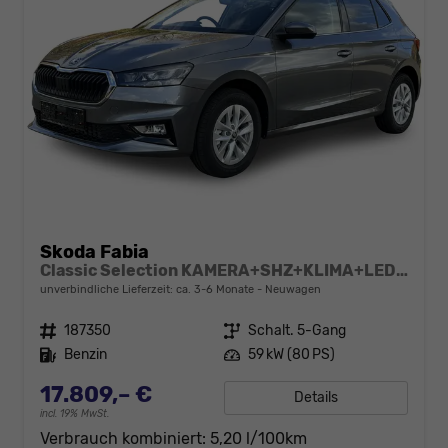
Skoda Fabia
Classic Selection KAMERA+SHZ+KLIMA+LED+15" LM+SMARTLINK
unverbindliche Lieferzeit: ca. 3-6 Monate
Neuwagen
Fahrzeugnr.
187350
Getriebe
Schalt. 5-Gang
Kraftstoff
Benzin
Leistung
59 kW (80 PS)
17.809,– €
Details
incl. 19% MwSt.
Verbrauch kombiniert:
5,20 l/100km