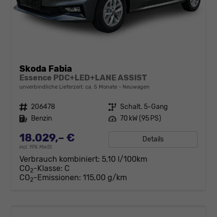
Skoda Fabia
Essence PDC+LED+LANE ASSIST
unverbindliche Lieferzeit: ca. 5 Monate
Neuwagen
Fahrzeugnr.
206478
Getriebe
Schalt. 5-Gang
Kraftstoff
Benzin
Leistung
70 kW (95 PS)
18.029,– €
Details
incl. 19% MwSt.
Verbrauch kombiniert:
5,10 l/100km
CO
-Klasse:
C
2
CO
-Emissionen:
115,00 g/km
2