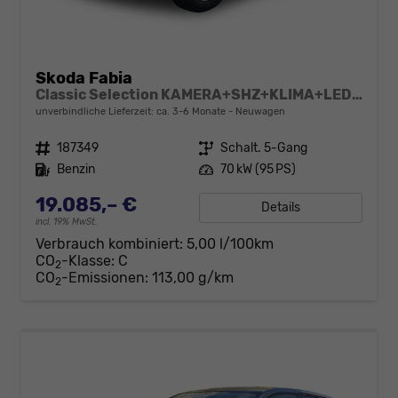
Skoda Fabia
Classic Selection KAMERA+SHZ+KLIMA+LED+15" LM+SMARTLINK
unverbindliche Lieferzeit: ca. 3-6 Monate
Neuwagen
Fahrzeugnr.
187349
Getriebe
Schalt. 5-Gang
Kraftstoff
Benzin
Leistung
70 kW (95 PS)
19.085,– €
Details
incl. 19% MwSt.
Verbrauch kombiniert:
5,00 l/100km
CO
-Klasse:
C
2
CO
-Emissionen:
113,00 g/km
2