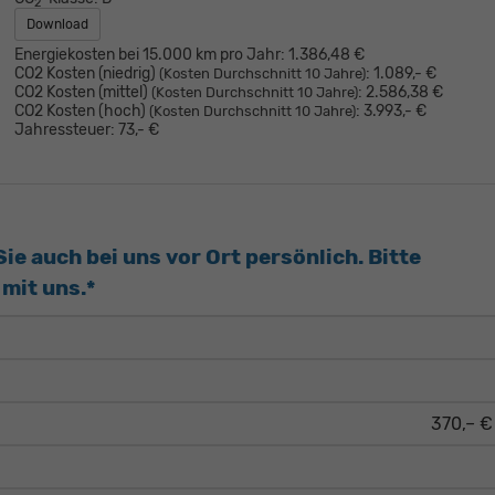
2
Download
Energiekosten bei 15.000 km pro Jahr:
1.386,48 €
CO2 Kosten (niedrig)
:
1.089,- €
(Kosten Durchschnitt 10 Jahre)
CO2 Kosten (mittel)
:
2.586,38 €
(Kosten Durchschnitt 10 Jahre)
CO2 Kosten (hoch)
:
3.993,- €
(Kosten Durchschnitt 10 Jahre)
Jahressteuer:
73,- €
e auch bei uns vor Ort persönlich. Bitte
mit uns.*
370,– €