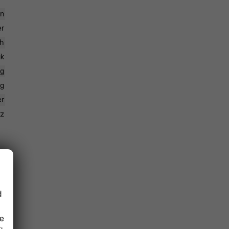
en
er
ch
ik
ng
ng
er
tz
en
en
th
d
en
ie