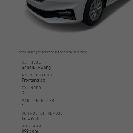
Beispielbilder, ggf. teilweise mit Sonderausstattung
GETRIEBE
Schalt. 6-Gang
ANTRIEBSACHSE
Frontantrieb
ZYLINDER
3
PARTIKELFILTER
1
SCHADSTOFFKLASSE
Euro 6 EB
HUBRAUM
999 ccm