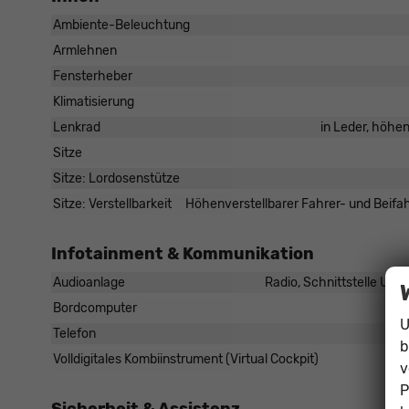
Ambiente-Beleuchtung
Armlehnen
Fensterheber
Klimatisierung
Lenkrad
in Leder, höhen
Sitze
Sitze: Lordosenstütze
Sitze: Verstellbarkeit
Höhenverstellbarer Fahrer- und Beifahr
Infotainment & Kommunikation
Audioanlage
Radio, Schnittstelle USB
Bordcomputer
U
Telefon
b
Volldigitales Kombiinstrument (Virtual Cockpit)
v
P