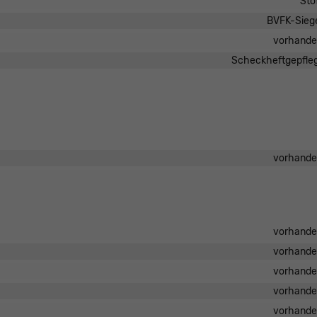
Sto
BVFK-Sieg
vorhand
Scheckheftgepfle
vorhand
vorhand
vorhand
vorhand
vorhand
vorhand