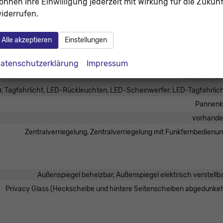
önnen Ihre Einwilligung jederzeit mit Wirkung für die Zukunf
iderrufen.
Airbag, Fenster-/Kopfairbags Vorne, Beifahrerairbag abschaltb
istent, Spurhalteassistent, Verkehrzeichenerkennung,
Alle akzeptieren
Einstellungen
keitsbegrenzer
Park Distance Control hint
atenschutzerklärung
Impressum
Servolenku
r, Tagfahrlicht, LED-Rückleuchten, LED-Scheinwerfer, LED-Tagfahrlic
Pannenk
vorhand
Zentralverriegelung, Zentralverriegelung mit Funkfernbedienu
Außenspiegel beheizbar, Außenspiegel elektrisch verstellb
Privacy Glass (Heckscheibe und hintere Seitenscheiben abgedunkel