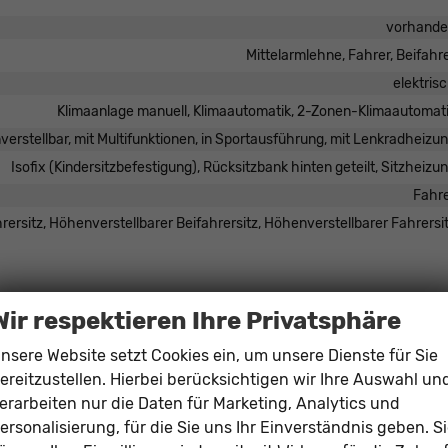
vorhand
Mittelarmlehne, Fahrer, Beifahr
elektris
Klimaanlage manuell, Klimaautomatik, 2-Zonen-Klimaautomat
verstellbar, mit Multifunktionen, in Sportausführung, mit Lenkradheizu
Isofix (Kindersitzbefestigung), Rücksitzbank hinten geteilt, Sitzheizu
Fahr
ersitz, Höhenverstellbarer Beifahrersitz, Höhenverstellbarer Fahrersi
, Digitalradio DAB, Farbdisplay, Android Auto, Apple CarPlay, Touchscre
Wir respektieren Ihre Privatsphäre
vorhand
nsere Website setzt Cookies ein, um unsere Dienste für Sie
Freisprecheinrichtung, Bluetoo
ereitzustellen. Hierbei berücksichtigen wir Ihre Auswahl un
vorhand
erarbeiten nur die Daten für Marketing, Analytics und
ersonalisierung, für die Sie uns Ihr Einverständnis geben. S