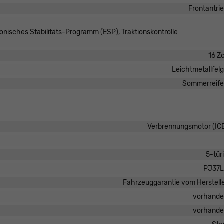
Frontantri
ronisches Stabilitäts-Programm (ESP), Traktionskontrolle
16 Zo
Leichtmetallfel
Sommerreif
Verbrennungsmotor (IC
5-tür
PJ37L
Fahrzeuggarantie vom Herstell
vorhand
vorhand