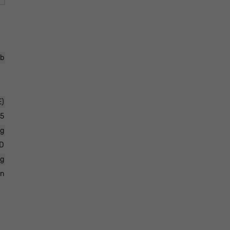
eb
E)
5
ig
D
kg
en