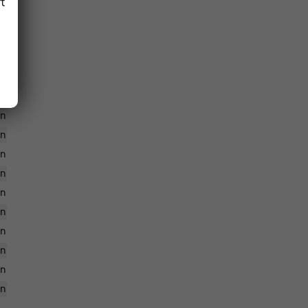
en
t
en
en
en
en
en
en
en
en
en
en
en
en
en
en
en