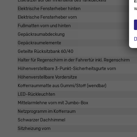
Eiskratzer auf der Innenseite des Tankdeckels
k
w
Elektrische Fensterheber hinten
Elektrische Fensterheber vorn
Fußmatten vorn und hinten
Gepäckraumabdeckung
D
Gepäckraumelemente
Geteilte Rücksitzbank 60/40
Halter für Regenschirm in der Fahrertür inkl. Regenschirm
Höhenverstellbare 3-Punkt-Sicherheitsgurte vorn
Höhenverstellbare Vordersitze
Kofferraummatte aus Gummi/Stoff (wendbar)
LED-Rückleuchten
Mittelarmlehne vorn mit Jumbo-Box
Netzprogramm im Kofferraum
Schwarzer Dachhimmel
Sitzheizung vorn