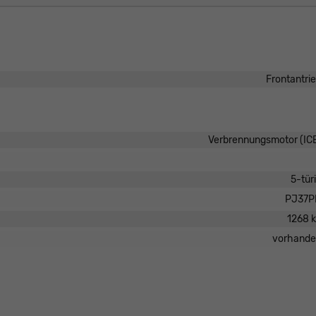
Frontantri
Verbrennungsmotor (IC
5-tür
PJ37P
1268 
vorhand