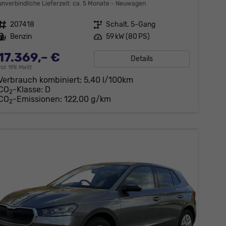
unverbindliche Lieferzeit: ca. 5 Monate
Neuwagen
Fahrzeugnr.
207418
Getriebe
Schalt. 5-Gang
Kraftstoff
Benzin
Leistung
59 kW (80 PS)
17.369,– €
Details
incl. 19% MwSt.
Verbrauch kombiniert:
5,40 l/100km
CO
-Klasse:
D
2
CO
-Emissionen:
122,00 g/km
2