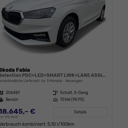
Skoda Fabia
Selection PDC+LED+SMART LINK+LANE ASSIST
unverbindliche Lieferzeit: ca. 5 Monate
Neuwagen
Fahrzeugnr.
206481
Getriebe
Schalt. 5-Gang
Kraftstoff
Benzin
Leistung
70 kW (95 PS)
18.645,– €
Details
incl. 19% MwSt.
Verbrauch kombiniert:
5,10 l/100km