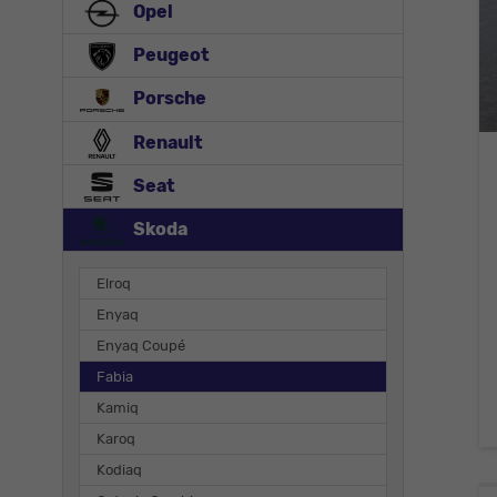
Opel
Peugeot
Porsche
Renault
Seat
Skoda
Elroq
Enyaq
Enyaq Coupé
Fabia
Kamiq
Karoq
Kodiaq