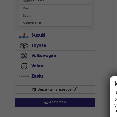
Octavia Combi
Peaq
Scala
Superb Combi
Suzuki
Toyota
Volkswagen
Volvo
Zeekr
Geparkte Fahrzeuge (
0
)
U
b
Anmelden
v
P