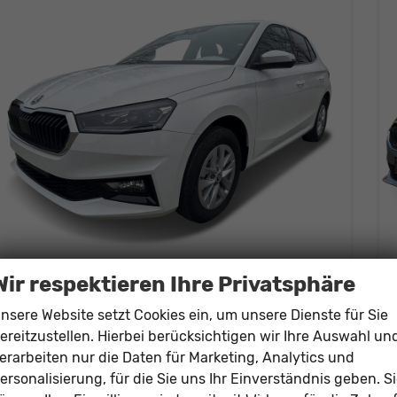
Wir respektieren Ihre Privatsphäre
Skoda Fabia
Selection PDC+LED+SMART LINK+LANE ASSIST
nsere Website setzt Cookies ein, um unsere Dienste für Sie
unverbindliche Lieferzeit: ca. 5 Monate
Neuwagen
ereitzustellen. Hierbei berücksichtigen wir Ihre Auswahl un
erarbeiten nur die Daten für Marketing, Analytics und
Fahrzeugnr.
206480
Getriebe
Schalt. 5-Gang
ersonalisierung, für die Sie uns Ihr Einverständnis geben. S
Kraftstoff
Benzin
Leistung
59 kW (80 PS)