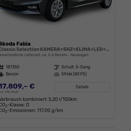
Skoda Fabia
Classic Selection KAMERA+SHZ+KLIMA+LED+15" LM+SMARTLINK
unverbindliche Lieferzeit: ca. 3-6 Monate
Neuwagen
Fahrzeugnr.
187350
Getriebe
Schalt. 5-Gang
Kraftstoff
Benzin
Leistung
59 kW (80 PS)
17.809,– €
Details
incl. 19% MwSt.
Verbrauch kombiniert:
5,20 l/100km
CO
-Klasse:
D
2
CO
-Emissionen:
117,00 g/km
2