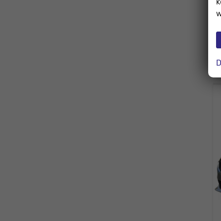
k
w
D