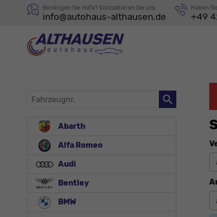
Benötigen Sie Hilfe? Kontaktieren Sie uns
Haben Si
info@autohaus-althausen.de
+49 4
Fahrzeugnr.
S
Abarth
V
Alfa Romeo
Audi
A
Bentley
BMW