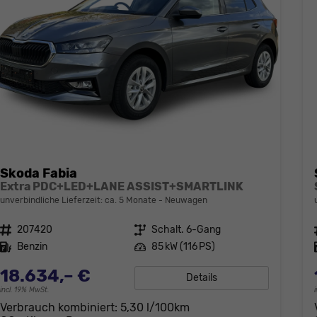
Skoda Fabia
Extra PDC+LED+LANE ASSIST+SMARTLINK
unverbindliche Lieferzeit: ca. 5 Monate
Neuwagen
Fahrzeugnr.
207420
Getriebe
Schalt. 6-Gang
Kraftstoff
Benzin
Leistung
85 kW (116 PS)
18.634,– €
Details
incl. 19% MwSt.
Verbrauch kombiniert:
5,30 l/100km