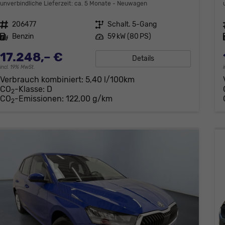
unverbindliche Lieferzeit: ca. 5 Monate
Neuwagen
Fahrzeugnr.
206477
Getriebe
Schalt. 5-Gang
Kraftstoff
Benzin
Leistung
59 kW (80 PS)
17.248,– €
Details
incl. 19% MwSt.
Verbrauch kombiniert:
5,40 l/100km
CO
-Klasse:
D
2
CO
-Emissionen:
122,00 g/km
2