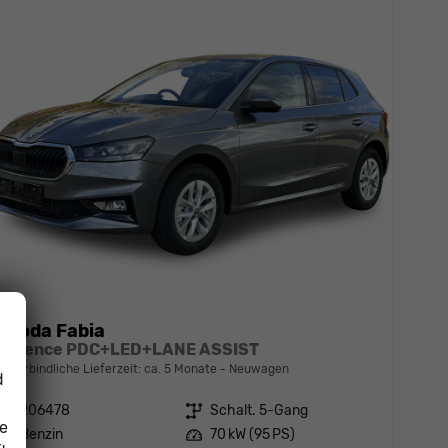
Skoda Fabia
Essence PDC+LED+LANE ASSIST
unverbindliche Lieferzeit: ca. 5 Monate
Neuwagen
d
Fahrzeugnr.
206478
Getriebe
Schalt. 5-Gang
ie
Kraftstoff
Benzin
Leistung
70 kW (95 PS)