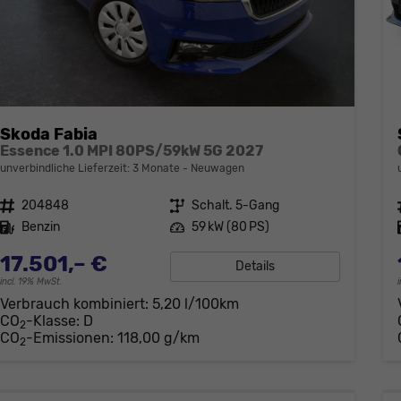
Skoda Fabia
Essence 1.0 MPI 80PS/59kW 5G 2027
unverbindliche Lieferzeit:
3 Monate
Neuwagen
Fahrzeugnr.
204848
Getriebe
Schalt. 5-Gang
Kraftstoff
Benzin
Leistung
59 kW (80 PS)
17.501,– €
Details
incl. 19% MwSt.
Verbrauch kombiniert:
5,20 l/100km
CO
-Klasse:
D
2
CO
-Emissionen:
118,00 g/km
2