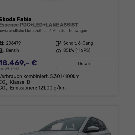
Skoda Fabia
Essence PDC+LED+LANE ASSIST
unverbindliche Lieferzeit: ca. 5 Monate
Neuwagen
Fahrzeugnr.
206479
Getriebe
Schalt. 6-Gang
Kraftstoff
Benzin
Leistung
85 kW (116 PS)
18.469,– €
Details
incl. 19% MwSt.
Verbrauch kombiniert:
5,30 l/100km
CO
-Klasse:
D
2
CO
-Emissionen:
121,00 g/km
2