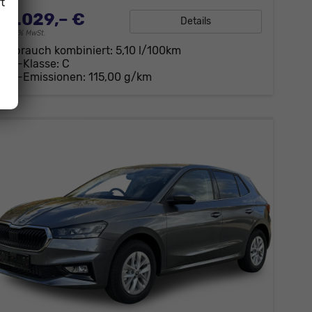
t
18.029,– €
Details
incl. 19% MwSt.
Verbrauch kombiniert:
5,10 l/100km
CO
-Klasse:
C
2
CO
-Emissionen:
115,00 g/km
2