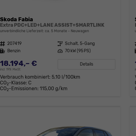
Skoda Fabia
Extra PDC+LED+LANE ASSIST+SMARTLINK
unverbindliche Lieferzeit: ca. 5 Monate
Neuwagen
Fahrzeugnr.
207419
Getriebe
Schalt. 5-Gang
Kraftstoff
Benzin
Leistung
70 kW (95 PS)
18.194,– €
Details
incl. 19% MwSt.
Verbrauch kombiniert:
5,10 l/100km
CO
-Klasse:
C
2
CO
-Emissionen:
115,00 g/km
2